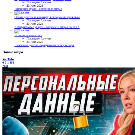
Последнее: Lawyers
23 Июл 2026
Жилищное право - жилищные споры
Оплата долгов за квартиру, в которой не проживаю
Последнее: Lawyers
23 Июл 2026
Коммунальные услуги - вопросы и споры по ЖКХ
Исполнительный лист
Последнее: Lawyers
23 Июл 2026
Взыскание долгов - юридическая консультация
Новые видео
YouTube
0
0
1.986
7:08