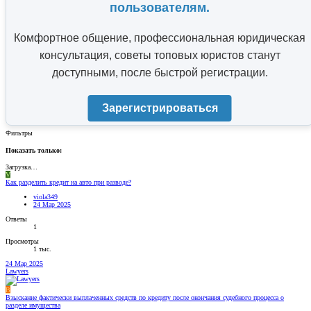
пользователям.
Комфортное общение, профессиональная юридическая
консультация, советы топовых юристов станут
доступными, после быстрой регистрации.
Зарегистрироваться
Фильтры
Показать только:
Загрузка…
V
Как разделить кредит на авто при разводе?
viola349
24 Мар 2025
Ответы
1
Просмотры
1 тыс.
24 Мар 2025
Lawyers
В
Взыскание фактически выплаченных средств по кредиту после окончания судебного процесса о
разделе имущества