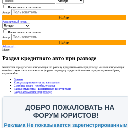
Искать только в заголовках
Автор:
Найти
Расширенный поиск…
Искать только в заголовках
Автор:
Найти
Advanced…
Меню
Раздел кредитного авто при разводе
Бесплатная юридическая консультация по разделу кредитного авто при разводе, онлайн консультация
семейных юристов и адвокатов на форуме по разделу кредитной машины при расторжении брака,
спрашивайте.
Главная
Консультации юристов по категориям
Семейное право - семейные споры
Раздел имущества - Юридическая консультация
Раздел автомобиля при разводе
ДОБРО ПОЖАЛОВАТЬ НА
ФОРУМ ЮРИСТОВ!
Реклама Не показывается зарегистрированным