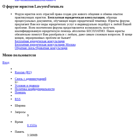
О форуме юристов LawyersForum.ru
Форум юристов всех отраслей права создан для живого общения и обмена опытом
практикующих юристов.
Бесплатная юридическая консультация
, образцы
процессуальных документов, обучающее видео юридической тематики. Юристы форума
предлагают Вам все виды юридических услуг и индивидуально подойдут к любой Вашей
проблеме. Всем посетителям форума предоставляется возможность получить
квалифицированную юридическую помощь абсолютно БЕСПЛАТНО. Наши юристы
обязательно помогут Вам разобраться с любым, даже самым сложным вопросом. В конце
концов, неразрешимых проблем не бывает!
Бесплатная юридическая консультация
Бесплатная юридическая консультация Москва
Обратная связь/Приватная консультация
Меню пользователя
Вход
Russian (RU)
Связь с администрацией
li>
Условия и правила
Политика конфиденциальности
Помощь
RSS
Ширина
Запросы
9
Время
0.1555s
Память
3.58MB