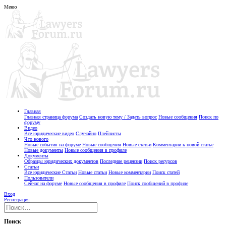
Меню
Главная
Главная страница форума
Создать новую тему / Задать вопрос
Новые сообщения
Поиск по
форуму
Видео
Все юридические видео
Случайно
Плейлисты
Что нового
Новые события на форуме
Новые сообщения
Новые статьи
Комментарии к новой статье
Новые документы
Новые сообщения в профиле
Документы
Образцы юридических документов
Последние рецензии
Поиск ресурсов
Статьи
Все юридические Статьи
Новые статьи
Новые комментарии
Поиск статей
Пользователи
Сейчас на форуме
Новые сообщения в профиле
Поиск сообщений в профиле
Вход
Регистрация
Поиск