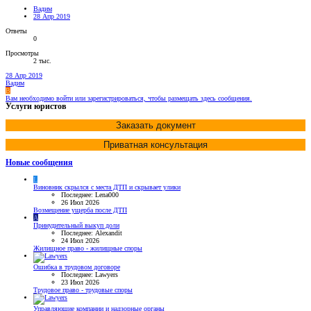
Вадим
28 Апр 2019
Ответы
0
Просмотры
2 тыс.
28 Апр 2019
Вадим
В
Вам необходимо войти или зарегистрироваться, чтобы размещать здесь сообщения.
Услуги юристов
Заказать документ
Приватная консультация
Новые сообщения
L
Виновник скрылся с места ДТП и скрывает улики
Последнее: Lena000
26 Июл 2026
Возмещение ущерба после ДТП
A
Принудительный выкуп доли
Последнее: Alexandit
24 Июл 2026
Жилищное право - жилищные споры
Ошибка в трудовом договоре
Последнее: Lawyers
23 Июл 2026
Трудовое право - трудовые споры
Управляющие компании и надзорные органы