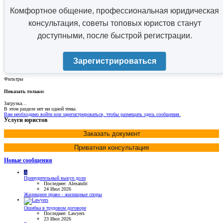
Комфортное общение, профессиональная юридическая
консультация, советы топовых юристов станут
доступными, после быстрой регистрации.
Зарегистрироваться
Фильтры
Показать только:
Загрузка…
В этом разделе нет ни одной темы.
Вам необходимо войти или зарегистрироваться, чтобы размещать здесь сообщения.
Услуги юристов
Заказать документ
Приватная консультация
Новые сообщения
A
Принудительный выкуп доли
Последнее: Alexandit
24 Июл 2026
Жилищное право - жилищные споры
Ошибка в трудовом договоре
Последнее: Lawyers
23 Июл 2026