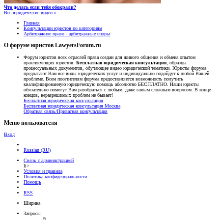
Что делать если тебя обокрали?
Все юридические видео »
Главная
Консультации юристов по категориям
Арбитражное право - арбитражные споры
О форуме юристов LawyersForum.ru
Форум юристов всех отраслей права создан для живого общения и обмена опытом
практикующих юристов.
Бесплатная юридическая консультация
, образцы
процессуальных документов, обучающее видео юридической тематики. Юристы форума
предлагают Вам все виды юридических услуг и индивидуально подойдут к любой Вашей
проблеме. Всем посетителям форума предоставляется возможность получить
квалифицированную юридическую помощь абсолютно БЕСПЛАТНО. Наши юристы
обязательно помогут Вам разобраться с любым, даже самым сложным вопросом. В конце
концов, неразрешимых проблем не бывает!
Бесплатная юридическая консультация
Бесплатная юридическая консультация Москва
Обратная связь/Приватная консультация
Меню пользователя
Вход
Russian (RU)
Связь с администрацией
li>
Условия и правила
Политика конфиденциальности
Помощь
RSS
Ширина
Запросы
9