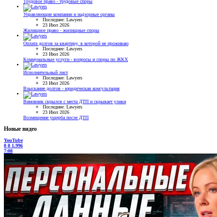
Трудовое право - трудовые споры
Управляющие компании и надзорные органы
Последнее: Lawyers
23 Июл 2026
Жилищное право - жилищные споры
Оплата долгов за квартиру, в которой не проживаю
Последнее: Lawyers
23 Июл 2026
Коммунальные услуги - вопросы и споры по ЖКХ
Исполнительный лист
Последнее: Lawyers
23 Июл 2026
Взыскание долгов - юридическая консультация
Виновник скрылся с места ДТП и скрывает улики
Последнее: Lawyers
23 Июл 2026
Возмещение ущерба после ДТП
Новые видео
YouTube
0
0
1.996
7:08