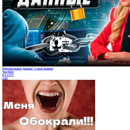
Персональные данные | Самое важное
YouTube
0
0
2.171
1:43