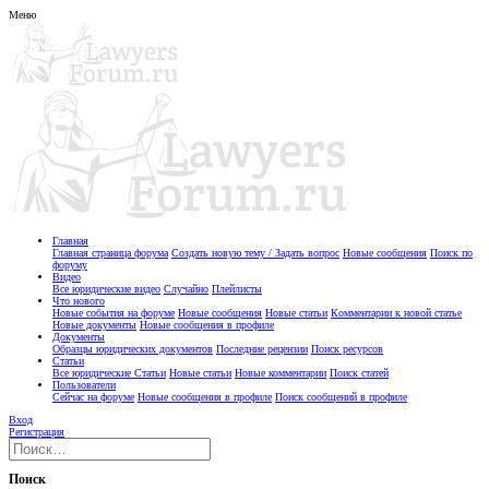
Меню
Главная
Главная страница форума
Создать новую тему / Задать вопрос
Новые сообщения
Поиск по
форуму
Видео
Все юридические видео
Случайно
Плейлисты
Что нового
Новые события на форуме
Новые сообщения
Новые статьи
Комментарии к новой статье
Новые документы
Новые сообщения в профиле
Документы
Образцы юридических документов
Последние рецензии
Поиск ресурсов
Статьи
Все юридические Статьи
Новые статьи
Новые комментарии
Поиск статей
Пользователи
Сейчас на форуме
Новые сообщения в профиле
Поиск сообщений в профиле
Вход
Регистрация
Поиск