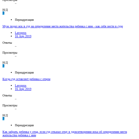
–
Н/Д
L
Переадресация
Муж подал иск в суд на определение места жительства ребенка с ним - как себя вести в суде
Lavopros
16 Апр 2019
Ответы
–
Просмотры
–
Н/Д
L
Переадресация
Когда суд оставляет ребенка с отцом
Lavopros
16 Апр 2019
Ответы
–
Просмотры
–
Н/Д
L
Переадресация
Как забрать ребенка у отца, если суд отказал отцу в удовлетворении иска об определении места
жительства ребенка с ним