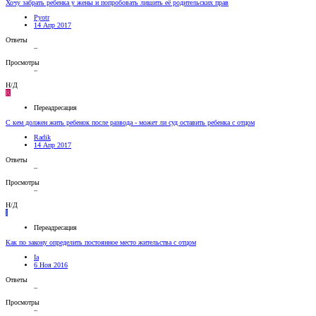
Хочу забрать ребенка у жены и попробовать лишить её родительских прав
Pyotr
14 Апр 2017
Ответы
–
Просмотры
–
Н/Д
R
Переадресация
С кем должен жить ребенок после развода - может ли суд оставить ребенка с отцом
Radik
14 Апр 2017
Ответы
–
Просмотры
–
Н/Д
I
Переадресация
Как по закону определить постоянное место жительства с отцом
Ia
6 Ноя 2016
Ответы
–
Просмотры
–