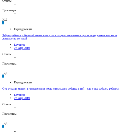
Ответы
–
Просмотры
–
Н/Д
L
Переадресация
Забрал ребенка у бывшей жены - могу ли я подать заявление в суд на определение его места
жительства со мной
Lavopros
22 Апр 2019
Ответы
–
Просмотры
–
Н/Д
L
Переадресация
Суд отказал матери в определении места жительства ребенка с ней - как у нее забрать ребенка
Lavopros
22 Апр 2019
Ответы
–
Просмотры
–
Н/Д
L