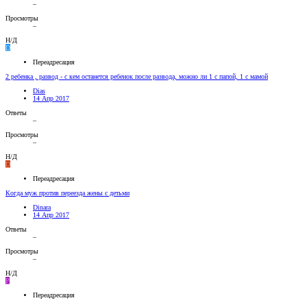
–
Просмотры
–
Н/Д
D
Переадресация
2 ребенка , развод - с кем останется ребенок после развода, можно ли 1 с папой, 1 с мамой
Dias
14 Апр 2017
Ответы
–
Просмотры
–
Н/Д
D
Переадресация
Когда муж против переезда жены с детьми
Dinara
14 Апр 2017
Ответы
–
Просмотры
–
Н/Д
P
Переадресация