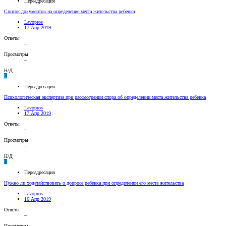
Переадресация
Список документов на определение места жительства ребенка
Lavopros
17 Апр 2019
Ответы
–
Просмотры
–
Н/Д
L
Переадресация
Психологическая экспертиза при рассмотрении спора об определении места жительства ребенка
Lavopros
17 Апр 2019
Ответы
–
Просмотры
–
Н/Д
L
Переадресация
Нужно ли ходатайствовать о допросе ребенка при определении его места жительства
Lavopros
16 Апр 2019
Ответы
–
Просмотры