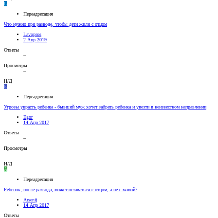
L
Переадресация
Что нужно при разводе, чтобы дети жили с отцом
Lavopros
2 Апр 2019
Ответы
–
Просмотры
–
Н/Д
E
Переадресация
Угрозы украсть ребенка - бывший муж хочет забрать ребенка и увезти в неизвестном направлении
Egor
14 Апр 2017
Ответы
–
Просмотры
–
Н/Д
A
Переадресация
Ребенок, после развода, может оставаться с отцом, а не с мамой?
Arsenij
14 Апр 2017
Ответы