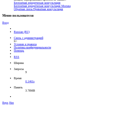
Бесплатная юридическая консультация
Бесплатная юридическая консультация Москва
Обратная связь/Приватная консультация
Меню пользователя
Вход
Russian (RU)
Связь с администрацией
li>
Условия и правила
Политика конфиденциальности
Помощь
RSS
Ширина
Запросы
9
Время
0.1461s
Память
3.78MB
Верх
Низ