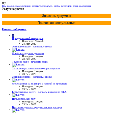
Н/Д
Вам необходимо войти или зарегистрироваться, чтобы размещать здесь сообщения.
Услуги юристов
Заказать документ
Приватная консультация
Новые сообщения
A
Принудительный выкуп доли
Последнее: Alexandit
24 Июл 2026
Жилищное право - жилищные споры
Ошибка в трудовом договоре
Последнее: Lawyers
23 Июл 2026
Трудовое право - трудовые споры
Управляющие компании и надзорные органы
Последнее: Lawyers
23 Июл 2026
Жилищное право - жилищные споры
Оплата долгов за квартиру, в которой не проживаю
Последнее: Lawyers
23 Июл 2026
Коммунальные услуги - вопросы и споры по ЖКХ
Исполнительный лист
Последнее: Lawyers
23 Июл 2026
Взыскание долгов - юридическая консультация