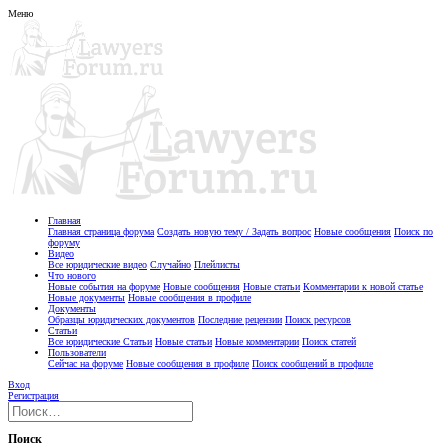
Меню
Главная
Главная страница форума
Создать новую тему / Задать вопрос
Новые сообщения
Поиск по
форуму
Видео
Все юридические видео
Случайно
Плейлисты
Что нового
Новые события на форуме
Новые сообщения
Новые статьи
Комментарии к новой статье
Новые документы
Новые сообщения в профиле
Документы
Образцы юридических документов
Последние рецензии
Поиск ресурсов
Статьи
Все юридические Статьи
Новые статьи
Новые комментарии
Поиск статей
Пользователи
Сейчас на форуме
Новые сообщения в профиле
Поиск сообщений в профиле
Вход
Регистрация
Поиск