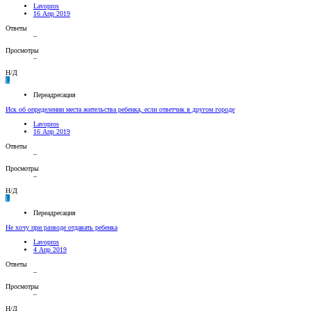
Lavopros
16 Апр 2019
Ответы
–
Просмотры
–
Н/Д
L
Переадресация
Иск об определении места жительства ребенка, если ответчик в другом городе
Lavopros
16 Апр 2019
Ответы
–
Просмотры
–
Н/Д
L
Переадресация
Не хочу при разводе отдавать ребенка
Lavopros
4 Апр 2019
Ответы
–
Просмотры
–
Н/Д