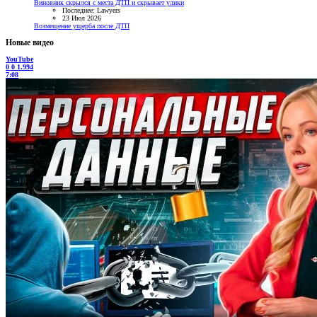
Виновник скрылся с места ДТП и скрывает улики
Последнее: Lawyers
23 Июл 2026
Возмещение ущерба после ДТП
Новые видео
YouTube
0
0
1.994
7:08