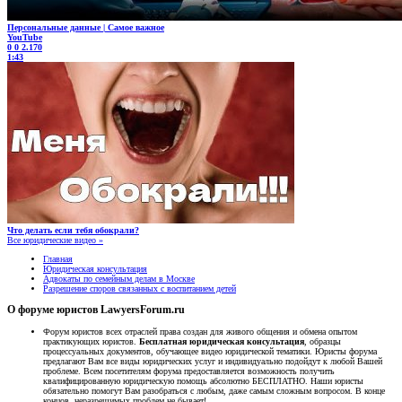
Персональные данные | Самое важное
YouTube
0
0
2.170
1:43
Что делать если тебя обокрали?
Все юридические видео »
Главная
Юридическая консультация
Адвокаты по семейным делам в Москве
Разрешение споров связанных с воспитанием детей
О форуме юристов LawyersForum.ru
Форум юристов всех отраслей права создан для живого общения и обмена опытом
практикующих юристов.
Бесплатная юридическая консультация
, образцы
процессуальных документов, обучающее видео юридической тематики. Юристы форума
предлагают Вам все виды юридических услуг и индивидуально подойдут к любой Вашей
проблеме. Всем посетителям форума предоставляется возможность получить
квалифицированную юридическую помощь абсолютно БЕСПЛАТНО. Наши юристы
обязательно помогут Вам разобраться с любым, даже самым сложным вопросом. В конце
концов, неразрешимых проблем не бывает!