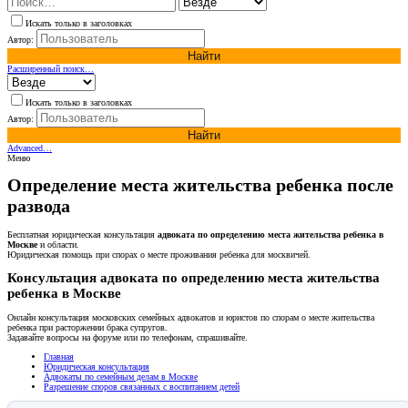
Искать только в заголовках
Автор:
Найти
Расширенный поиск…
Искать только в заголовках
Автор:
Найти
Advanced…
Меню
Определение места жительства ребенка после
развода
Бесплатная юридическая консультация
адвоката по определению места жительства ребенка в
Москве
и области.
Юридическая помощь при спорах о месте проживания ребенка для москвичей.
Консультация адвоката по определению места жительства
ребенка в Москве
Онлайн консультация московских семейных адвокатов и юристов по спорам о месте жительства
ребенка при расторжении брака супругов.
Задавайте вопросы на форуме или по телефонам, спрашивайте.
Главная
Юридическая консультация
Адвокаты по семейным делам в Москве
Разрешение споров связанных с воспитанием детей