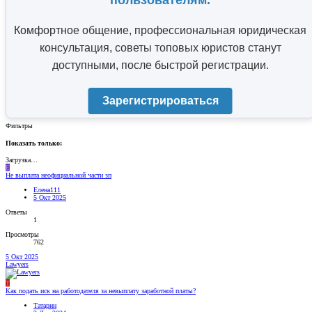
пользователям.
Комфортное общение, профессиональная юридическая
консультация, советы топовых юристов станут
доступными, после быстрой регистрации.
Зарегистрироваться
Фильтры
Показать только:
Загрузка…
Е
Не выплата неофициальной части зп
Елена111
5 Окт 2025
Ответы
1
Просмотры
762
5 Окт 2025
Lawyers
Т
Как подать иск на работодателя за невыплату заработной платы?
Татарин