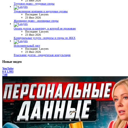
23 Июл 2026
Трудовое право - трудовые споры
Управляющие компании и надзорные органы
Последнее: Lawyers
23 Июл 2026
Жилищное право - жилищные споры
Оплата долгов за квартиру, в которой не проживаю
Последнее: Lawyers
23 Июл 2026
Коммунальные услуги - вопросы и споры по ЖКХ
Исполнительный лист
Последнее: Lawyers
23 Июл 2026
Взыскание долгов - юридическая консультация
Новые видео
YouTube
0
0
1.993
7:08