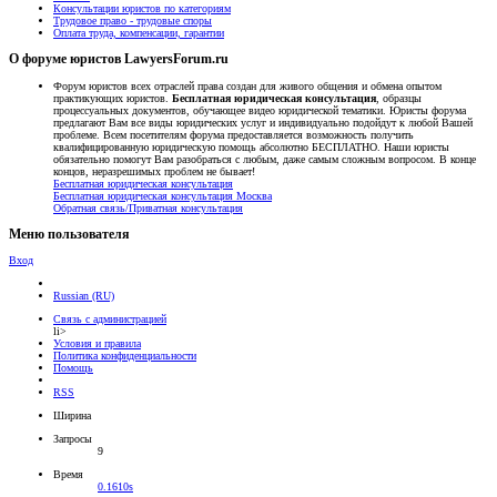
Консультации юристов по категориям
Трудовое право - трудовые споры
Оплата труда, компенсации, гарантии
О форуме юристов LawyersForum.ru
Форум юристов всех отраслей права создан для живого общения и обмена опытом
практикующих юристов.
Бесплатная юридическая консультация
, образцы
процессуальных документов, обучающее видео юридической тематики. Юристы форума
предлагают Вам все виды юридических услуг и индивидуально подойдут к любой Вашей
проблеме. Всем посетителям форума предоставляется возможность получить
квалифицированную юридическую помощь абсолютно БЕСПЛАТНО. Наши юристы
обязательно помогут Вам разобраться с любым, даже самым сложным вопросом. В конце
концов, неразрешимых проблем не бывает!
Бесплатная юридическая консультация
Бесплатная юридическая консультация Москва
Обратная связь/Приватная консультация
Меню пользователя
Вход
Russian (RU)
Связь с администрацией
li>
Условия и правила
Политика конфиденциальности
Помощь
RSS
Ширина
Запросы
9
Время
0.1610s