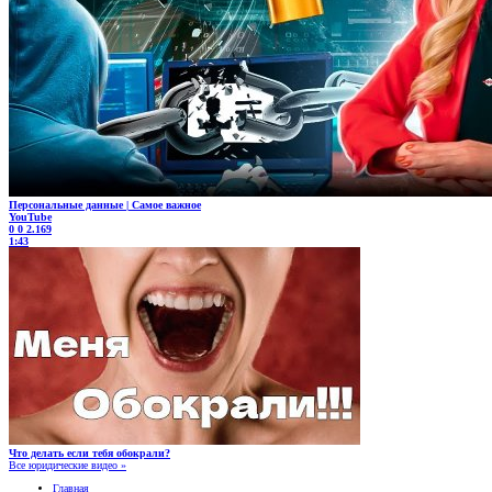
Персональные данные | Самое важное
YouTube
0
0
2.169
1:43
Что делать если тебя обокрали?
Все юридические видео »
Главная