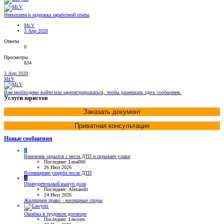
Невыплата и задержка заработной платы
Mr.V
3 Апр 2020
Ответы
0
Просмотры
834
3 Апр 2020
Mr.V
Вам необходимо войти или зарегистрироваться, чтобы размещать здесь сообщения.
Услуги юристов
Заказать документ
Приватная консультация
Новые сообщения
L
Виновник скрылся с места ДТП и скрывает улики
Последнее: Lena000
26 Июл 2026
Возмещение ущерба после ДТП
A
Принудительный выкуп доли
Последнее: Alexandit
24 Июл 2026
Жилищное право - жилищные споры
Ошибка в трудовом договоре
Последнее: Lawyers