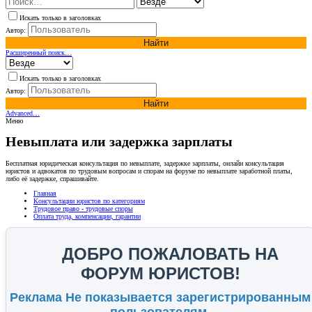
Искать только в заголовках
Автор:
Найти
Расширенный поиск…
Искать только в заголовках
Автор:
Найти
Advanced…
Меню
Невыплата или задержка зарплаты
Бесплатная юридическая консультация по невыплате, задержке зарплаты, онлайн консультация
юристов и адвокатов по трудовым вопросам и спорам на форуме по невыплате заработной платы,
либо её задержке, спрашивайте.
Главная
Консультации юристов по категориям
Трудовое право - трудовые споры
Оплата труда, компенсации, гарантии
ДОБРО ПОЖАЛОВАТЬ НА
ФОРУМ ЮРИСТОВ!
Реклама Не показывается зарегистрированным