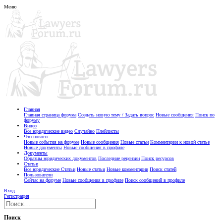
Меню
Главная
Главная страница форума
Создать новую тему / Задать вопрос
Новые сообщения
Поиск по
форуму
Видео
Все юридические видео
Случайно
Плейлисты
Что нового
Новые события на форуме
Новые сообщения
Новые статьи
Комментарии к новой статье
Новые документы
Новые сообщения в профиле
Документы
Образцы юридических документов
Последние рецензии
Поиск ресурсов
Статьи
Все юридические Статьи
Новые статьи
Новые комментарии
Поиск статей
Пользователи
Сейчас на форуме
Новые сообщения в профиле
Поиск сообщений в профиле
Вход
Регистрация
Поиск