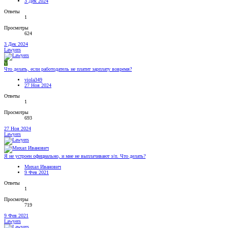
3 Дек 2024
Ответы
1
Просмотры
624
3 Дек 2024
Lawyers
V
Что делать, если работодатель не платит зарплату вовремя?
viola349
27 Ноя 2024
Ответы
1
Просмотры
693
27 Ноя 2024
Lawyers
Я не устроен официально, и мне не выплачивают з/п. Что делать?
Михал Иванович
9 Фев 2021
Ответы
1
Просмотры
719
9 Фев 2021
Lawyers