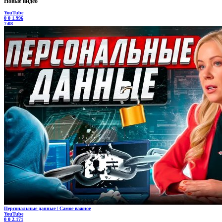
Новые видео
YouTube
0
0
1.996
7:08
Персональные данные | Самое важное
YouTube
0
0
2.171