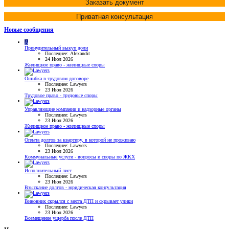
Заказать документ
Приватная консультация
Новые сообщения
A
Принудительный выкуп доли
Последнее: Alexandit
24 Июл 2026
Жилищное право - жилищные споры
Ошибка в трудовом договоре
Последнее: Lawyers
23 Июл 2026
Трудовое право - трудовые споры
Управляющие компании и надзорные органы
Последнее: Lawyers
23 Июл 2026
Жилищное право - жилищные споры
Оплата долгов за квартиру, в которой не проживаю
Последнее: Lawyers
23 Июл 2026
Коммунальные услуги - вопросы и споры по ЖКХ
Исполнительный лист
Последнее: Lawyers
23 Июл 2026
Взыскание долгов - юридическая консультация
Виновник скрылся с места ДТП и скрывает улики
Последнее: Lawyers
23 Июл 2026
Возмещение ущерба после ДТП