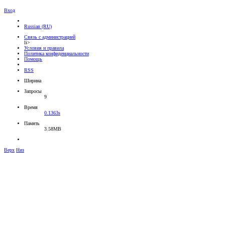
Вход
Russian (RU)
Связь с администрацией
li>
Условия и правила
Политика конфиденциальности
Помощь
RSS
Ширина
Запросы
9
Время
0.1363s
Память
3.58MB
Верх
Низ