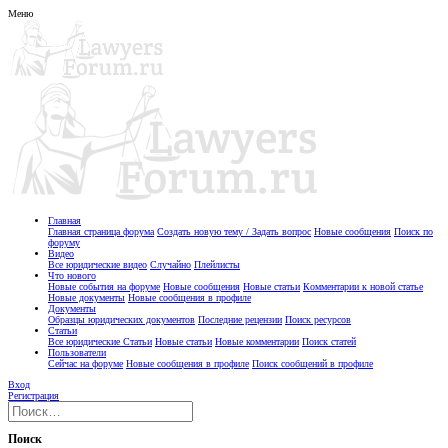
Меню
Главная
Главная страница форума
Создать новую тему / Задать вопрос
Новые сообщения
Поиск по
форуму
Видео
Все юридические видео
Случайно
Плейлисты
Что нового
Новые события на форуме
Новые сообщения
Новые статьи
Комментарии к новой статье
Новые документы
Новые сообщения в профиле
Документы
Образцы юридических документов
Последние рецензии
Поиск ресурсов
Статьи
Все юридические Статьи
Новые статьи
Новые комментарии
Поиск статей
Пользователи
Сейчас на форуме
Новые сообщения в профиле
Поиск сообщений в профиле
Вход
Регистрация
Поиск