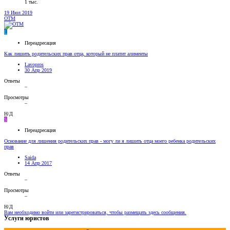
1 тыс.
19 Июл 2019
OTM
L
Переадресация
Как лишить родительских прав отца, который не платит алименты
Lavopros
30 Апр 2019
Ответы
–
Просмотры
–
Н/Д
S
Переадресация
Основание для лишения родительских прав - могу ли я лишить отца моего ребенка родительских
прав
Saida
14 Апр 2017
Ответы
–
Просмотры
–
Н/Д
Вам необходимо войти или зарегистрироваться, чтобы размещать здесь сообщения.
Услуги юристов