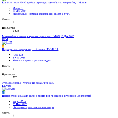
Как быть, если МФО требует огромную неустойку по микрозайму - Москва
Мария К.
10 Дек 2019
Микрозаймы - помощь юристов при спорах с МФО
Ответы
1
Просмотры
1 тыс.
Микрозаймы - помощь юристов при спорах с МФО
10 Дек 2019
OTM
A
Подпадает ли ситуация под ч. 2 статьи 115 УК РФ
Alex_123
2 Янв 2026
Уголовное право - уголовные дела
Ответы
1
Просмотры
597
Уголовное право - уголовные дела
5 Фев 2026
Lawyers
M
Приобретение дома для сдачи в аренду под проведение ретритов и мероприятий
margo_85_n
25 Июл 2025
Жилищное право - жилищные споры
Ответы
1