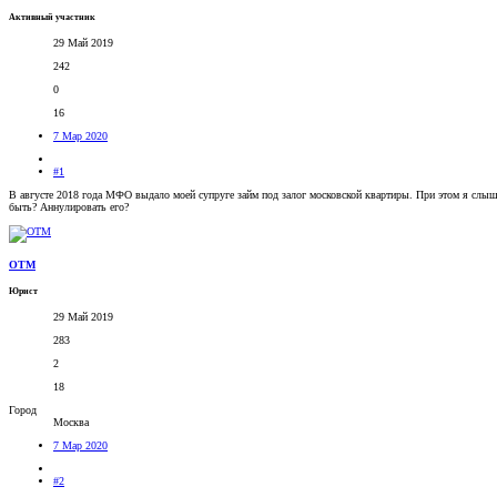
Активный участник
29 Май 2019
242
0
16
7 Мар 2020
#1
В августе 2018 года МФО выдало моей супруге займ под залог московской квартиры. При этом я слышал
быть? Аннулировать его?
OTM
Юрист
29 Май 2019
283
2
18
Город
Москва
7 Мар 2020
#2