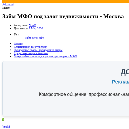
Advanced…
Меню
Займ МФО под залог недвижимости - Москва
Автор темы
VopM
Дата начала
7 Мар 2020
Теги
займ
залог
мфо
Главная
Юридическая консультация
Гражданское право - гражданские споры
Кредитные споры с банками
Микрозаймы - помощь юристов при спорах с МФО
Д
Рекла
Комфортное общение, профессиональная 
V
VopM