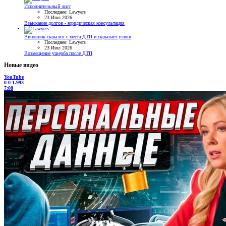
Исполнительный лист
Последнее: Lawyers
23 Июл 2026
Взыскание долгов - юридическая консультация
Виновник скрылся с места ДТП и скрывает улики
Последнее: Lawyers
23 Июл 2026
Возмещение ущерба после ДТП
Новые видео
YouTube
0
0
1.993
7:08