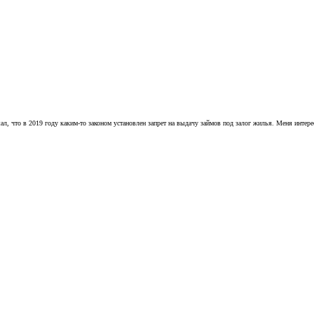
, что в 2019 году каким-то законом установлен запрет на выдачу займов под залог жилья. Меня интерес