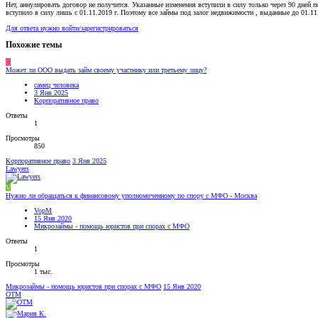
Нет, аннулировать договор не получится. Указанные изменения вступили в силу только через 90 дней 
вступило в силу лишь с 01.11.2019 г. Поэтому все займы под залог недвижимости , выданные до 01.11.
Для ответа нужно войти/зарегистрироваться
Похожие темы
С
Может ли ООО выдать займ своему участнику или третьему лицу?
самец человека
3 Янв 2025
Корпоративное право
Ответы
1
Просмотры
850
Корпоративное право
3 Янв 2025
Lawyers
V
Нужно ли обращаться к финансовому уполномоченному по спору с МФО - Москва
VopM
15 Янв 2020
Микрозаймы - помощь юристов при спорах с МФО
Ответы
1
Просмотры
1 тыс.
Микрозаймы - помощь юристов при спорах с МФО
15 Янв 2020
OTM