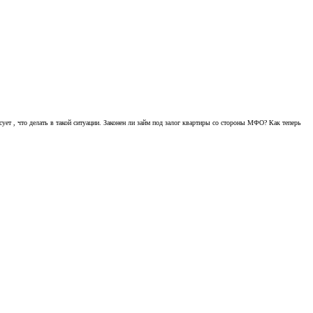
ует , что делать в такой ситуации. Законен ли займ под залог квартиры со стороны МФО? Как теперь