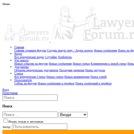
Меню
Главная
Главная страница форума
Создать новую тему / Задать вопрос
Новые сообщения
Поиск по ф
Видео
Все юридические видео
Случайно
Плейлисты
Что нового
Новые события на форуме
Новые сообщения
Новые статьи
Комментарии к новой статье
Новы
Документы
Образцы юридических документов
Последние рецензии
Поиск ресурсов
Статьи
Все юридические Статьи
Новые статьи
Новые комментарии
Поиск статей
Пользователи
Сейчас на форуме
Новые сообщения в профиле
Поиск сообщений в профиле
Вход
Регистрация
Поиск
Искать только в заголовках
Автор: