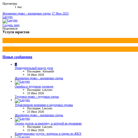
Просмотры
1 тыс.
Жилищное право - жилищные споры
27 Июл 2025
Lawyers
Создать тему
Поделиться
Услуги юристов
Новые сообщения
A
Принудительный выкуп доли
Последнее: Alexandit
24 Июл 2026
Жилищное право - жилищные споры
Ошибка в трудовом договоре
Последнее: Lawyers
23 Июл 2026
Трудовое право - трудовые споры
Управляющие компании и надзорные органы
Последнее: Lawyers
23 Июл 2026
Жилищное право - жилищные споры
Оплата долгов за квартиру, в которой не проживаю
Последнее: Lawyers
23 Июл 2026
Коммунальные услуги - вопросы и споры по ЖКХ