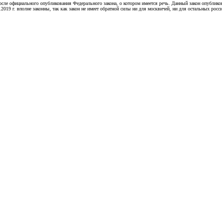
после официального опубликования Федерального закона, о котором имеется речь. Данный закон опублико
2019 г. вполне законны, так как закон не имеет обратной силы ни для москвичей, ни для остальных росс