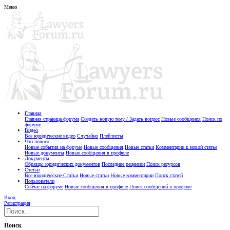
Меню
Главная
Главная страница форума
Создать новую тему / Задать вопрос
Новые сообщения
Поиск по
форуму
Видео
Все юридические видео
Случайно
Плейлисты
Что нового
Новые события на форуме
Новые сообщения
Новые статьи
Комментарии к новой статье
Новые документы
Новые сообщения в профиле
Документы
Образцы юридических документов
Последние рецензии
Поиск ресурсов
Статьи
Все юридические Статьи
Новые статьи
Новые комментарии
Поиск статей
Пользователи
Сейчас на форуме
Новые сообщения в профиле
Поиск сообщений в профиле
Вход
Регистрация
Поиск