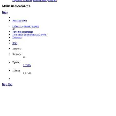
Обратная связь/Приватная консультация
Меню пользователя
Вход
Russian (RU)
Связь с администрацией
li>
Условия и правила
Политика конфиденциальности
Помощь
RSS
Ширина
Запросы
25
Время
0.3180s
Память
9.61MB
Верх
Низ