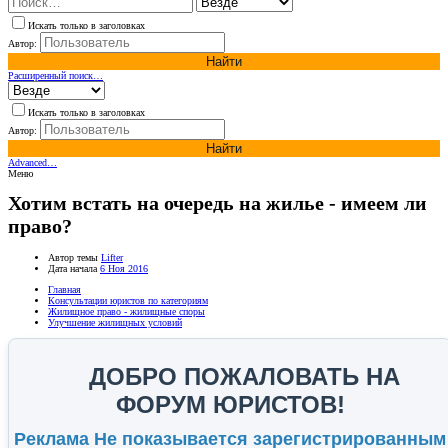
Искать только в заголовках
Автор:
Найти
Расширенный поиск…
Искать только в заголовках
Автор:
Найти
Advanced…
Меню
Хотим встать на очередь на жилье - имеем ли
право?
Автор темы
Lifter
Дата начала
6 Ноя 2016
Главная
Консультации юристов по категориям
Жилищное право - жилищные споры
Улучшение жилищных условий
ДОБРО ПОЖАЛОВАТЬ НА
ФОРУМ ЮРИСТОВ!
Реклама Не показывается зарегистрированным