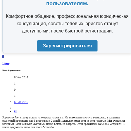
пользователям.
Комфортное общение, профессиональная юридическая
консультация, советы топовых юристов станут
доступными, после быстрой регистрации.
Зарегистрироваться
L
Lifter
Новый участник
6 Ноя 2016
1
0
1
6 Ноя 2016
#1
Здравствуйте, я хочу встать на очередь на жилье. Не знаю насколько это возможно, в квартире
родителей прописано нас 6 взрослых и 2 детей маленьких (моя дочь и дочь сестры)! Мы считаемся
матерями - одиночками! Имеем мы право встать на очередь, если проживаем на 68 кВ метрах?!!! И
какие документы надо для этого? спасибо