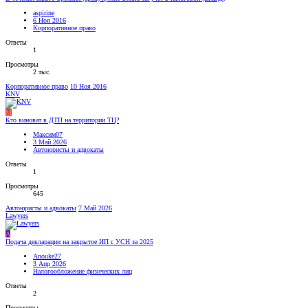
aspirine
6 Ноя 2016
Корпоративное право
Ответы
1
Просмотры
2 тыс.
Корпоративное право
10 Ноя 2016
KNV
М
Кто виноват в ДТП на территории ТЦ?
Максим07
3 Май 2026
Автоюристы и адвокаты
Ответы
1
Просмотры
645
Автоюристы и адвокаты
7 Май 2026
Lawyers
A
Подача декларации на закрытое ИП с УСН за 2025
Anouke27
3 Апр 2026
Налогообложение физических лиц
Ответы
2
Просмотры