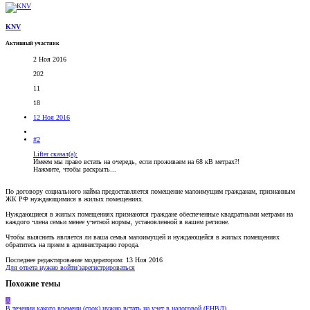
KNV
Активный участник
2 Ноя 2016
202
11
18
12 Ноя 2016
#2
Lifter сказал(а):
Имеем мы право встать на очередь, если проживаем на 68 кВ метрах?!
Нажмите, чтобы раскрыть...
По договору социального найма предоставляется помещение малоимущим гражданам, признанным
ЖК РФ нуждающимися в жилых помещениях.
Нуждающиеся в жилых помещениях признаются граждане обеспеченные квадратными метрами на
каждого члена семьи менее учетной нормы, установленной в вашем регионе.
Чтобы выяснить является ли ваша семья малоимущей и нуждающейся в жилых помещениях
обратитесь на прием в администрацию города.
Последнее редактирование модератором:
13 Ноя 2016
Для ответа нужно войти/зарегистрироваться
Похожие темы
A
В течении какого времени (срок) нужно встать на учет в налоговой (ЕНВД)