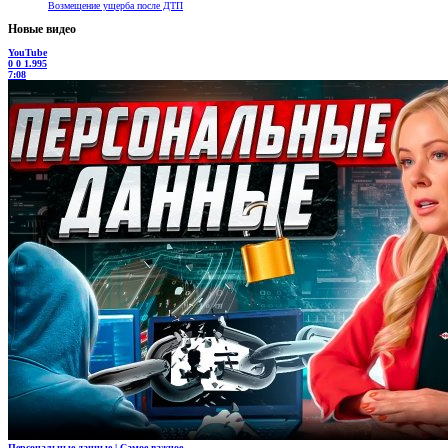
Возмещение ущерба после ДТП
Новые видео
YouTube
0
0
1.995
7:08
Персональные данные | Самое важное