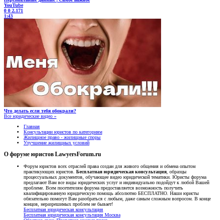
YouTube
0
0
2.171
1:43
Что делать если тебя обокрали?
Все юридические видео »
Главная
Консультации юристов по категориям
Жилищное право - жилищные споры
Улучшение жилищных условий
О форуме юристов LawyersForum.ru
Форум юристов всех отраслей права создан для живого общения и обмена опытом
практикующих юристов.
Бесплатная юридическая консультация
, образцы
процессуальных документов, обучающее видео юридической тематики. Юристы форума
предлагают Вам все виды юридических услуг и индивидуально подойдут к любой Вашей
проблеме. Всем посетителям форума предоставляется возможность получить
квалифицированную юридическую помощь абсолютно БЕСПЛАТНО. Наши юристы
обязательно помогут Вам разобраться с любым, даже самым сложным вопросом. В конце
концов, неразрешимых проблем не бывает!
Бесплатная юридическая консультация
Бесплатная юридическая консультация Москва