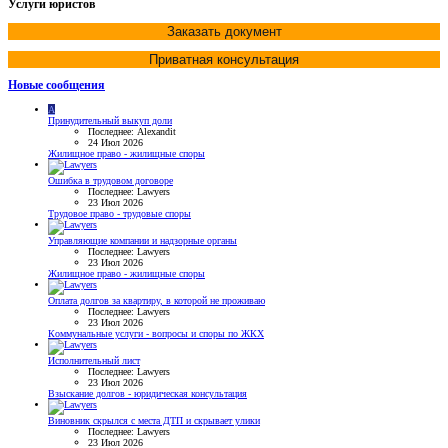
Услуги юристов
Заказать документ
Приватная консультация
Новые сообщения
A
Принудительный выкуп доли
Последнее: Alexandit
24 Июл 2026
Жилищное право - жилищные споры
Ошибка в трудовом договоре
Последнее: Lawyers
23 Июл 2026
Трудовое право - трудовые споры
Управляющие компании и надзорные органы
Последнее: Lawyers
23 Июл 2026
Жилищное право - жилищные споры
Оплата долгов за квартиру, в которой не проживаю
Последнее: Lawyers
23 Июл 2026
Коммунальные услуги - вопросы и споры по ЖКХ
Исполнительный лист
Последнее: Lawyers
23 Июл 2026
Взыскание долгов - юридическая консультация
Виновник скрылся с места ДТП и скрывает улики
Последнее: Lawyers
23 Июл 2026