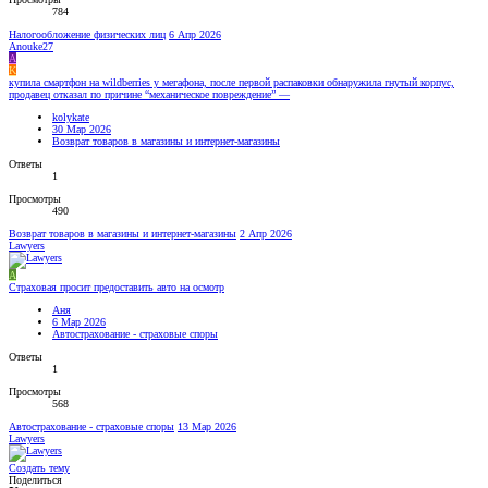
784
Налогообложение физических лиц
6 Апр 2026
Anouke27
A
K
купила смартфон на wildberries у мегафона, после первой распаковки обнаружила гнутый корпус,
продавец отказал по причине “механическое повреждение” —
kolykate
30 Мар 2026
Возврат товаров в магазины и интернет-магазины
Ответы
1
Просмотры
490
Возврат товаров в магазины и интернет-магазины
2 Апр 2026
Lawyers
А
Страховая просит предоставить авто на осмотр
Аня
6 Мар 2026
Автострахование - страховые споры
Ответы
1
Просмотры
568
Автострахование - страховые споры
13 Мар 2026
Lawyers
Создать тему
Поделиться