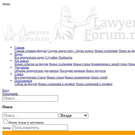
Меню
Главная
Главная страница форума
Создать новую тему / Задать вопрос
Новые сообщения
Поиск по ф
Видео
Все юридические видео
Случайно
Плейлисты
Что нового
Новые события на форуме
Новые сообщения
Новые статьи
Комментарии к новой статье
Новы
Документы
Образцы юридических документов
Последние рецензии
Поиск ресурсов
Статьи
Все юридические Статьи
Новые статьи
Новые комментарии
Поиск статей
Пользователи
Сейчас на форуме
Новые сообщения в профиле
Поиск сообщений в профиле
Вход
Регистрация
Поиск
Искать только в заголовках
Автор: