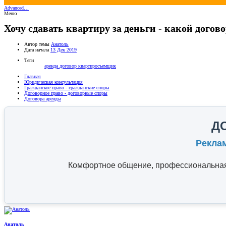
Advanced…
Меню
Хочу сдавать квартиру за деньги - какой догов
Автор темы
Анатоль
Дата начала
13 Дек 2019
Теги
аренда
договор
квартиросъемщик
Главная
Юридическая консультация
Гражданское право - гражданские споры
Договорное право - договорные споры
Договора аренды
Д
Рекла
Комфортное общение, профессиональная 
Анатоль