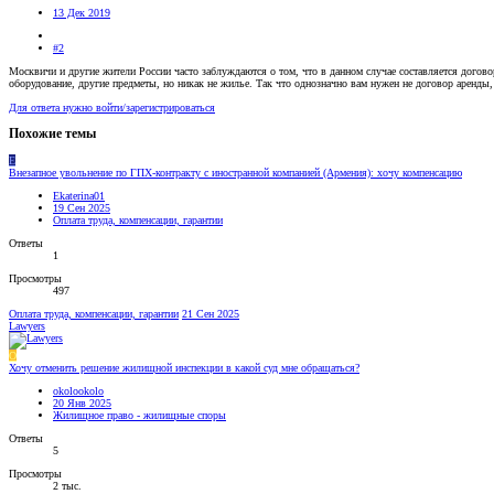
13 Дек 2019
#2
Москвичи и другие жители России часто заблуждаются о том, что в данном случае составляется дого
оборудование, другие предметы, но никак не жилье. Так что однозначно вам нужен не договор аренды
Для ответа нужно войти/зарегистрироваться
Похожие темы
E
Внезапное увольнение по ГПХ-контракту с иностранной компанией (Армения): хочу компенсацию
Ekaterina01
19 Сен 2025
Оплата труда, компенсации, гарантии
Ответы
1
Просмотры
497
Оплата труда, компенсации, гарантии
21 Сен 2025
Lawyers
O
Хочу отменить решение жилищной инспекции в какой суд мне обращаться?
okolookolo
20 Янв 2025
Жилищное право - жилищные споры
Ответы
5
Просмотры
2 тыс.