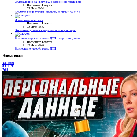
Оплата долгов за квартиру, в которой не проживаю
Последнее: Lawyers
23 Июл 2026
Коммунальные услуги - вопросы и споры по ЖКХ
Исполнительный лист
Последнее: Lawyers
23 Июл 2026
Взыскание долгов - юридическая консультация
Виновник скрылся с места ДТП и скрывает улики
Последнее: Lawyers
23 Июл 2026
Возмещение ущерба после ДТП
Новые видео
YouTube
0
0
1.995
7:08