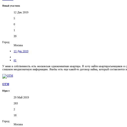
Новый участник
12 Дек 2019
5
0
1
39
Город
Москва
13 Дек 2019
#1
У меня в собственность есть московская однокомнатная квартира. Я хочу найти квартиросъемщиков и сд
слишком неоднозначную информацию. Якобы есть еще какой-то договор найма, который составляется в 
OTM
Юрист
29 Май 2019
283
2
18
Город
Москва