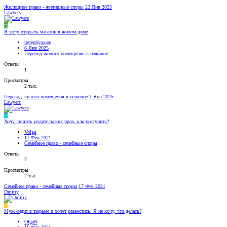
Жилищное право - жилищные споры
22 Янв 2025
Lawyers
П
Я хочу открыть магазин в жилом доме
петербуржец
6 Янв 2025
Перевод жилого помещения в нежилое
Ответы
1
Просмотры
2 тыс.
Перевод жилого помещения в нежилое
7 Янв 2025
Lawyers
V
Хочу лишить родительских прав, как поступить?
Volga
17 Фев 2021
Семейное право - семейные споры
Ответы
7
Просмотры
2 тыс.
Семейное право - семейные споры
17 Фев 2021
Dmitry
O
Муж сидит в тюрьме и хочет развестись. Я не хочу, что делать?
OlgaN