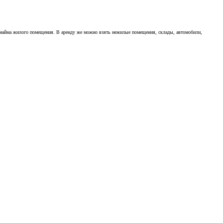
го найма жилого помещения. В аренду же можно взять нежилые помещения, склады, автомобили,