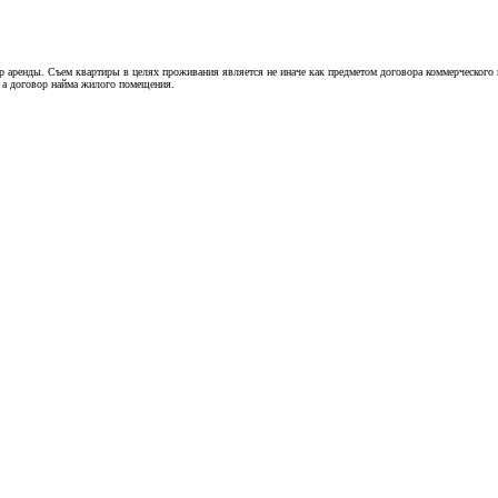
вор аренды. Съем квартиры в целях проживания является не иначе как предметом договора коммерческо
, а договор найма жилого помещения.