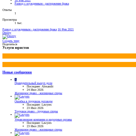
16 Фев 2021
Развод с осужденным - расторжение брака
Ответы
1
Просмотры
1 тыс.
Развод с осужденным - расторжение брака
16 Фев 2021
Dmitry
Создать тему
Поделиться
Услуги юристов
Новые сообщения
A
Принудительный выкуп доли
Последнее: Alexandit
24 Июл 2026
Жилищное право - жилищные споры
Ошибка в трудовом договоре
Последнее: Lawyers
23 Июл 2026
Трудовое право - трудовые споры
Управляющие компании и надзорные органы
Последнее: Lawyers
23 Июл 2026
Жилищное право - жилищные споры