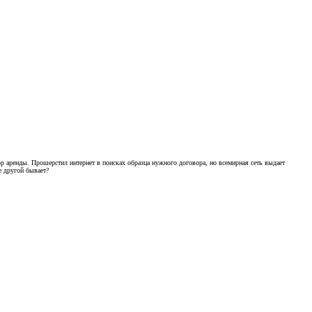
вор аренды. Прошерстил интернет в поисках образца нужного договора, но всемирная сеть выдает
е другой бывает?