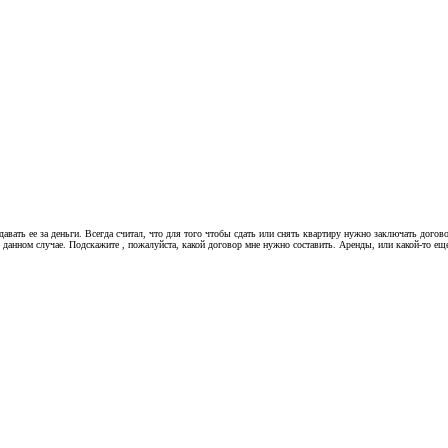
авать ее за деньги. Всегда считал, что для того чтобы сдать или снять квартиру нужно заключать дого
данном случае. Подскажите , пожалуйста, какой договор мне нужно составить. Аренды, или какой-то ещ