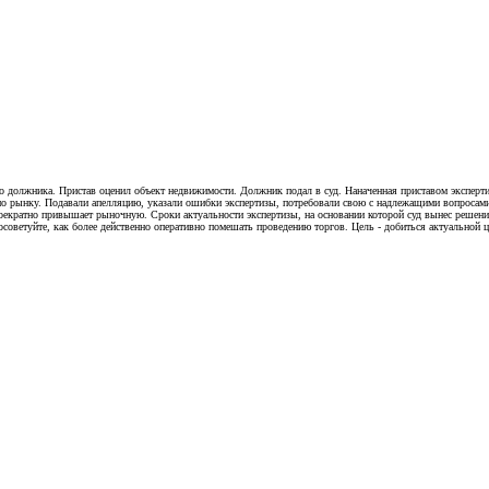
о должника. Пристав оценил объект недвижимости. Должник подал в суд. Наначенная приставом экспертиз
 по рынку. Подавали апелляцию, указали ошибки экспертизы, потребовали свою с надлежащими вопросами
троекратно привышает рыночную. Сроки актуальности экспертизы, на основании которой суд вынес решен
осоветуйте, как более действенно оперативно помешать проведению торгов. Цель - добиться актуальной 