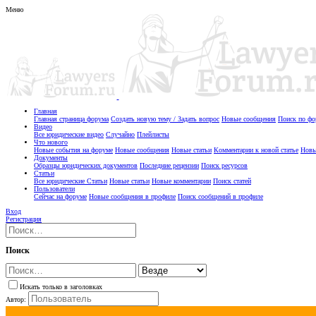
Меню
Главная
Главная страница форума
Создать новую тему / Задать вопрос
Новые сообщения
Поиск по ф
Видео
Все юридические видео
Случайно
Плейлисты
Что нового
Новые события на форуме
Новые сообщения
Новые статьи
Комментарии к новой статье
Новы
Документы
Образцы юридических документов
Последние рецензии
Поиск ресурсов
Статьи
Все юридические Статьи
Новые статьи
Новые комментарии
Поиск статей
Пользователи
Сейчас на форуме
Новые сообщения в профиле
Поиск сообщений в профиле
Вход
Регистрация
Поиск
Искать только в заголовках
Автор: