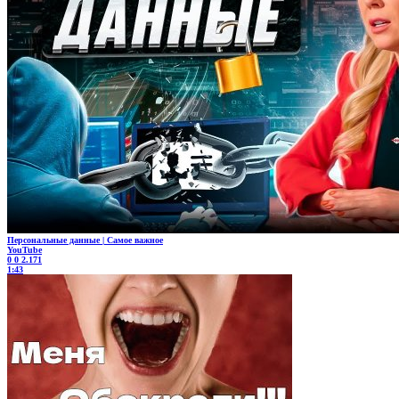
Персональные данные | Самое важное
YouTube
0
0
2.171
1:43