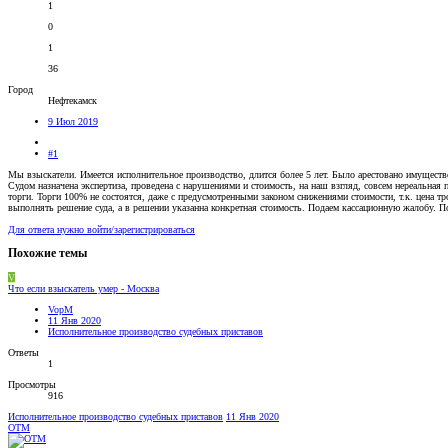
1
0
1
36
Город
Нефтекамск
9 Июл 2019
#1
Мы взыскатели. Имеется исполнительное производство, длится более 5 лет. Было арестовано имуществ
Судом назначена экспертиза, проведена с нарушениями и стоимость, на наш взгляд, совсем нереальная
торги. Торги 100% не состоятся, даже с предусмотренными законом снижениями стоимости, т.к. цена 
выполнять решение суда, а в решении указанна конкретная стоимость. Подаем кассационную жалобу. П
Для ответа нужно войти/зарегистрироваться
Похожие темы
V
Что если взыскатель умер - Москва
VopM
11 Янв 2020
Исполнительное производство судебных приставов
Ответы
1
Просмотры
916
Исполнительное производство судебных приставов
11 Янв 2020
OTM