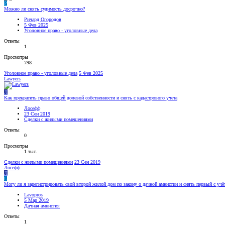
Р
Можно ли снять судимость досрочно?
Ричард Огородов
5 Фев 2025
Уголовное право - уголовные дела
Ответы
1
Просмотры
798
Уголовное право - уголовные дела
5 Фев 2025
Lawyers
Л
Как прекратить право общей долевой собственности и снять с кадастрового учета
Лосефф
23 Сен 2019
Сделки с жилыми помещениями
Ответы
0
Просмотры
1 тыс.
Сделки с жилыми помещениями
23 Сен 2019
Лосефф
Л
L
Могу ли я зарегистрировать свой второй жилой дом по закону о дачной амнистии и снять первый с учёт
Lavopros
5 Мар 2019
Дачная амнистия
Ответы
1