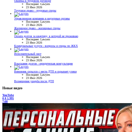
Ошибка в трудовом договоре
Последнее: Lawyers
23 Июл 2026
Трудовое право - трудовые споры
Управляющие компании и надзорные органы
Последнее: Lawyers
23 Июл 2026
Жилищное право - жилищные споры
Оплата долгов за квартиру, в которой не проживаю
Последнее: Lawyers
23 Июл 2026
Коммунальные услуги - вопросы и споры по ЖКХ
Исполнительный лист
Последнее: Lawyers
23 Июл 2026
Взыскание долгов - юридическая консультация
Виновник скрылся с места ДТП и скрывает улики
Последнее: Lawyers
23 Июл 2026
Возмещение ущерба после ДТП
Новые видео
YouTube
0
0
1.995
7:08