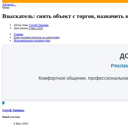
Advanced…
Меню
Взыскатель: снять объект с торгов, назначить 
Автор темы
Сергей Тищенко
Дата начала
9 Июл 2019
Главная
Консультации юристов по категориям
Исполнительное производство
Д
Рекла
Комфортное общение, профессиональная 
С
Сергей Тищенко
Новый участник
9 Июл 2019