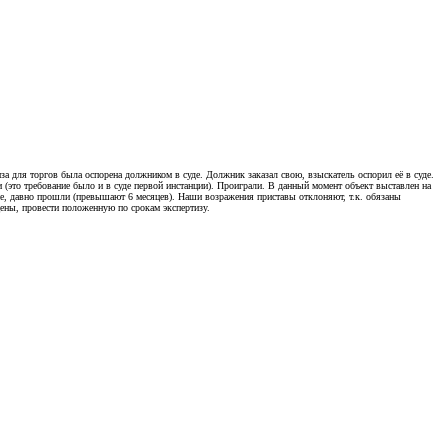
а для торгов была оспорена должником в суде. Должник заказал свою, взыскатель оспорил её в суде.
 (это требование было и в суде первой инстанции). Проиграли. В данный момент объект выставлен на
ие, давно прошли (превышают 6 месяцев). Наши возражения приставы отклоняют, т.к. обязаны
цены, провести положенную по срокам экспертизу.