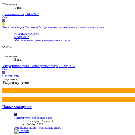
Просмотры
1 тыс.
Дачная амнистия
5 Мар 2019
Olaw
O
N
Запрет на въезд в Россию на 3 года - можно ли снять запрет раньше этого срока
NATALIA_ORIERO
6 Апр 2017
Миграционное право - миграционные споры
Ответы
1
Просмотры
2 тыс.
Миграционное право - миграционные споры
14 Апр 2017
Olaw
O
Создать тему
Поделиться
Услуги юристов
Новые сообщения
A
Принудительный выкуп доли
Последнее: Alexandit
24 Июл 2026
Жилищное право - жилищные споры