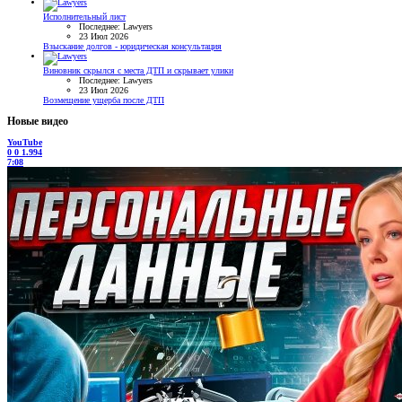
Исполнительный лист
Последнее: Lawyers
23 Июл 2026
Взыскание долгов - юридическая консультация
Виновник скрылся с места ДТП и скрывает улики
Последнее: Lawyers
23 Июл 2026
Возмещение ущерба после ДТП
Новые видео
YouTube
0
0
1.994
7:08