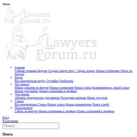
Меню
Главная
Главная страница форума
Создать новую тему / Задать вопрос
Новые сообщения
Поиск по
форуму
Видео
Все юридические видео
Случайно
Плейлисты
Что нового
Новые события на форуме
Новые сообщения
Новые статьи
Комментарии к новой статье
Новые документы
Новые сообщения в профиле
Документы
Образцы юридических документов
Последние рецензии
Поиск ресурсов
Статьи
Все юридические Статьи
Новые статьи
Новые комментарии
Поиск статей
Пользователи
Сейчас на форуме
Новые сообщения в профиле
Поиск сообщений в профиле
Вход
Регистрация
Поиск