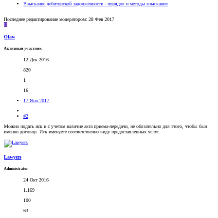
Взыскание дебиторской задолженности - порядок и методы взыскания
Последнее редактирование модератором:
28 Фев 2017
O
Olaw
Активный участник
12 Дек 2016
820
1
16
17 Янв 2017
#2
Можно подать иск и с учетом наличие акта приема-передачи, не обязательно для этого, чтобы был
именно договор. Иск именуете соответственно виду предоставленных услуг.
Lawyers
Administrator
24 Окт 2016
1.169
100
63