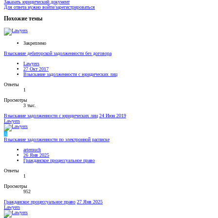
Заказать юридический документ
Для ответа нужно войти/зарегистрироваться
Похожие темы
Закреплено
Взыскание дебиторской задолженности без договора
Lawyers
27 Окт 2017
Взыскание задолженности с юридических лиц
Ответы
1
Просмотры
3 тыс.
Взыскание задолженности с юридических лиц
24 Июн 2019
Lawyers
A
Взыскание задолженности по электронной расписке
artemuch
26 Янв 2025
Гражданское процессуальное право
Ответы
1
Просмотры
952
Гражданское процессуальное право
27 Янв 2025
Lawyers