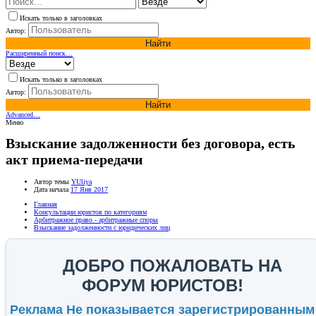
Искать только в заголовках
Автор:
Найти
Расширенный поиск…
Искать только в заголовках
Автор:
Найти
Advanced…
Меню
Взыскание задолженности без договора, есть
акт приема-передачи
Автор темы
YUliya
Дата начала
17 Янв 2017
Главная
Консультации юристов по категориям
Арбитражное право - арбитражные споры
Взыскание задолженности с юридических лиц
ДОБРО ПОЖАЛОВАТЬ НА
ФОРУМ ЮРИСТОВ!
Реклама Не показывается зарегистрированным