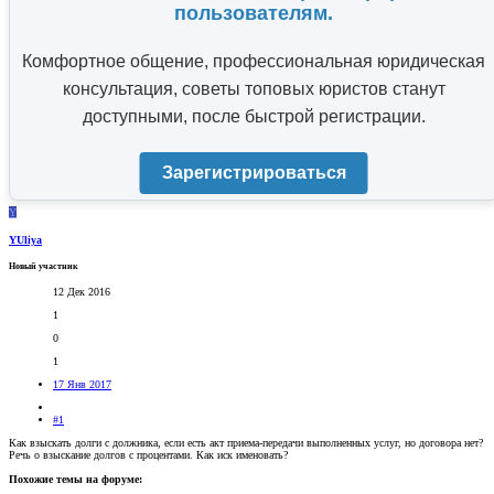
пользователям.
Комфортное общение, профессиональная юридическая
консультация, советы топовых юристов станут
доступными, после быстрой регистрации.
Зарегистрироваться
Y
YUliya
Новый участник
12 Дек 2016
1
0
1
17 Янв 2017
#1
Как взыскать долги с должника, если есть акт приема-передачи выполненных услуг, но договора нет?
Речь о взыскание долгов с процентами. Как иск именовать?
Похожие темы на форуме: