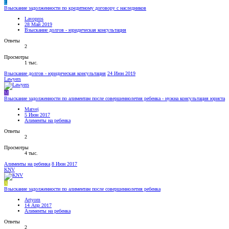
L
Взыскание задолженности по кредитному договору с наследников
Lavopros
28 Май 2019
Взыскание долгов - юридическая консультация
Ответы
2
Просмотры
1 тыс.
Взыскание долгов - юридическая консультация
24 Июн 2019
Lawyers
M
Взыскание задолженности по алиментам после совершеннолетия ребенка - нужна консультация юриста
Matvej
5 Июн 2017
Алименты на ребенка
Ответы
2
Просмотры
4 тыс.
Алименты на ребенка
8 Июн 2017
KNV
A
Взыскание задолженности по алиментам после совершеннолетия ребенка
Artyom
14 Апр 2017
Алименты на ребенка
Ответы
2