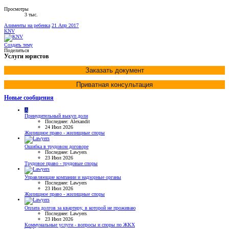
Просмотры
3 тыс.
Алименты на ребенка
21 Апр 2017
KNV
Создать тему
Поделиться
Услуги юристов
Заказать документ
Приватная консультация
Новые сообщения
A
Принудительный выкуп доли
Последнее: Alexandit
24 Июл 2026
Жилищное право - жилищные споры
Ошибка в трудовом договоре
Последнее: Lawyers
23 Июл 2026
Трудовое право - трудовые споры
Управляющие компании и надзорные органы
Последнее: Lawyers
23 Июл 2026
Жилищное право - жилищные споры
Оплата долгов за квартиру, в которой не проживаю
Последнее: Lawyers
23 Июл 2026
Коммунальные услуги - вопросы и споры по ЖКХ