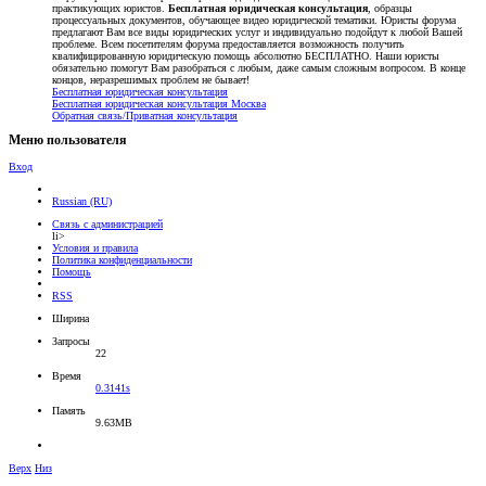
практикующих юристов.
Бесплатная юридическая консультация
, образцы
процессуальных документов, обучающее видео юридической тематики. Юристы форума
предлагают Вам все виды юридических услуг и индивидуально подойдут к любой Вашей
проблеме. Всем посетителям форума предоставляется возможность получить
квалифицированную юридическую помощь абсолютно БЕСПЛАТНО. Наши юристы
обязательно помогут Вам разобраться с любым, даже самым сложным вопросом. В конце
концов, неразрешимых проблем не бывает!
Бесплатная юридическая консультация
Бесплатная юридическая консультация Москва
Обратная связь/Приватная консультация
Меню пользователя
Вход
Russian (RU)
Связь с администрацией
li>
Условия и правила
Политика конфиденциальности
Помощь
RSS
Ширина
Запросы
22
Время
0.3141s
Память
9.63MB
Верх
Низ