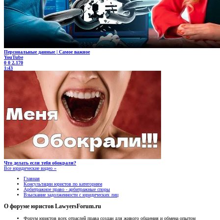
Персональные данные | Самое важное
YouTube
0
0
2.170
1:43
Что делать если тебя обокрали?
Все юридические видео »
Главная
Консультации юристов по категориям
Арбитражное право - арбитражные споры
Взыскание задолженности с юридических лиц
О форуме юристов LawyersForum.ru
Форум юристов всех отраслей права создан для живого общения и обмена опытом