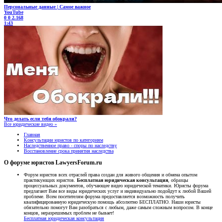
Персональные данные | Самое важное
YouTube
0
0
2.168
1:43
Что делать если тебя обокрали?
Все юридические видео »
Главная
Консультации юристов по категориям
Наследственное право - споры по наследству
Восстановление срока принятия наследства
О форуме юристов LawyersForum.ru
Форум юристов всех отраслей права создан для живого общения и обмена опытом
практикующих юристов.
Бесплатная юридическая консультация
, образцы
процессуальных документов, обучающее видео юридической тематики. Юристы форума
предлагают Вам все виды юридических услуг и индивидуально подойдут к любой Вашей
проблеме. Всем посетителям форума предоставляется возможность получить
квалифицированную юридическую помощь абсолютно БЕСПЛАТНО. Наши юристы
обязательно помогут Вам разобраться с любым, даже самым сложным вопросом. В конце
концов, неразрешимых проблем не бывает!
Бесплатная юридическая консультация