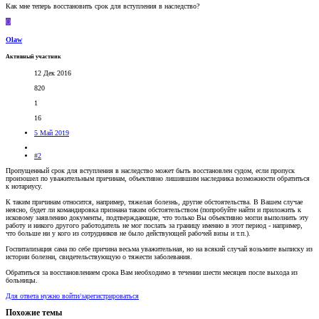
Как мне теперь восстановить срок для вступления в наследство?
O
Olaw
Активный участник
12 Дек 2016
820
1
16
5 Май 2019
#2
Пропущенный срок для вступления в наследство может быть восстановлен судом, если пропуск
произошел по уважительным причинам, объективно лишившим наследника возможности обратиться
к нотариусу.
К таким причинам относится, например, тяжелая болезнь, другие обстоятельства. В Вашем случае
неясно, будет ли командировка признана таким обстоятельством (попробуйте найти и приложить к
исковому заявлению документы, подтверждающие, что только Вы объективно могли выполнить эту
работу и никого другого работодатель не мог послать за границу именно в этот период - например,
что больше ни у кого из сотрудников не было действующей рабочей визы и т.п.).
Госпитализация сама по себе причина весьма уважительная, но на всякий случай возьмите выписку из
истории болезни, свидетельствующую о тяжести заболевания.
Обратиться за восстановлением срока Вам необходимо в течении шести месяцев после выхода из
больницы.
Для ответа нужно войти/зарегистрироваться
Похожие темы