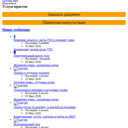
Создать тему
Поделиться
Услуги юристов
Заказать документ
Приватная консультация
Новые сообщения
L
Виновник скрылся с места ДТП и скрывает улики
Последнее: Lena000
26 Июл 2026
Возмещение ущерба после ДТП
A
Принудительный выкуп доли
Последнее: Alexandit
24 Июл 2026
Жилищное право - жилищные споры
Ошибка в трудовом договоре
Последнее: Lawyers
23 Июл 2026
Трудовое право - трудовые споры
Управляющие компании и надзорные органы
Последнее: Lawyers
23 Июл 2026
Жилищное право - жилищные споры
Оплата долгов за квартиру, в которой не проживаю
Последнее: Lawyers
23 Июл 2026
Коммунальные услуги - вопросы и споры по ЖКХ
Исполнительный лист
Последнее: Lawyers