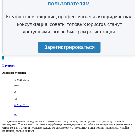
пользователям.
Комфортное общение, профессиональная юридическая
консультация, советы топовых юристов станут
доступными, после быстрой регистрации.
Зарегистрироваться
L
Lavopros
Активный участник
1 Мар 2019
217
0
16
5 Май 2019
#1
Я - единственный наследник своего отца, и так получилось, что я пропустил срок вступления в
наследство. Сперва меня послали в зарубежную командировку по работе на четыре месяца (отказаться
было нельзя), а там я подцепил какую-то экзотическую лихорадку и два месяца провалялся с ней в
больнице, только вышел.