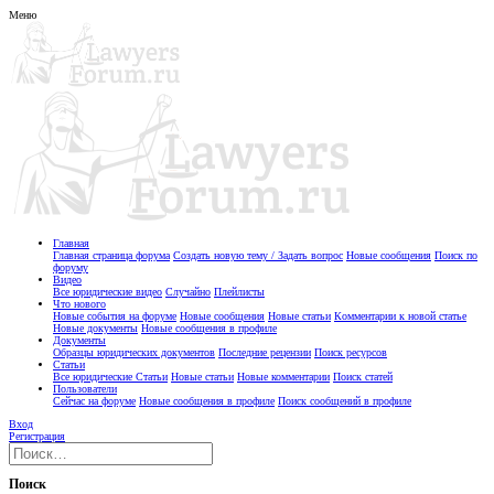
Меню
Главная
Главная страница форума
Создать новую тему / Задать вопрос
Новые сообщения
Поиск по
форуму
Видео
Все юридические видео
Случайно
Плейлисты
Что нового
Новые события на форуме
Новые сообщения
Новые статьи
Комментарии к новой статье
Новые документы
Новые сообщения в профиле
Документы
Образцы юридических документов
Последние рецензии
Поиск ресурсов
Статьи
Все юридические Статьи
Новые статьи
Новые комментарии
Поиск статей
Пользователи
Сейчас на форуме
Новые сообщения в профиле
Поиск сообщений в профиле
Вход
Регистрация
Поиск