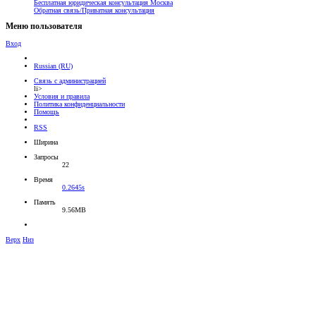
Бесплатная юридическая консультация Москва
Обратная связь/Приватная консультация
Меню пользователя
Вход
Russian (RU)
Связь с администрацией
li>
Условия и правила
Политика конфиденциальности
Помощь
RSS
Ширина
Запросы
22
Время
0.2645s
Память
9.56MB
Верх
Низ