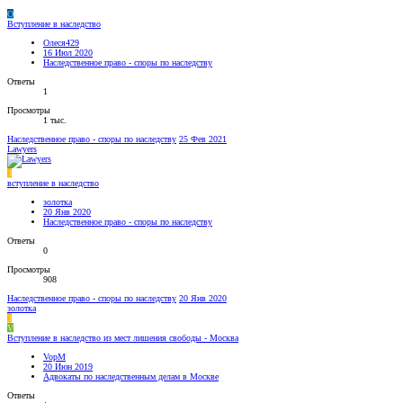
О
Вступление в наследство
Олеся429
16 Июл 2020
Наследственное право - споры по наследству
Ответы
1
Просмотры
1 тыс.
Наследственное право - споры по наследству
25 Фев 2021
Lawyers
З
вступление в наследство
золотка
20 Янв 2020
Наследственное право - споры по наследству
Ответы
0
Просмотры
908
Наследственное право - споры по наследству
20 Янв 2020
золотка
З
V
Вступление в наследство из мест лишения свободы - Москва
VopM
20 Июн 2019
Адвокаты по наследственным делам в Москве
Ответы