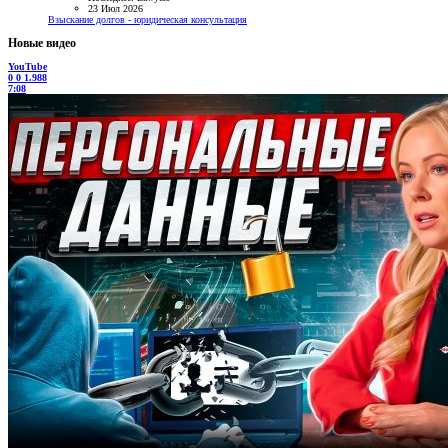
23 Июл 2026
Взыскание долгов - юридическая консультация
Новые видео
YouTube
0
0
1.988
7:08