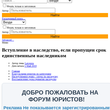
Искать только в заголовках
Автор:
Найти
Расширенный поиск…
Искать только в заголовках
Автор:
Найти
Advanced…
Меню
Вступление в наследство, если пропущен срок
единственным наследником
Автор темы
Lavopros
Дата начала
5 Май 2019
Главная
Консультации юристов по категориям
Наследственное право - споры по наследству
Восстановление срока принятия наследства
ДОБРО ПОЖАЛОВАТЬ НА
ФОРУМ ЮРИСТОВ!
Реклама Не показывается зарегистрированным