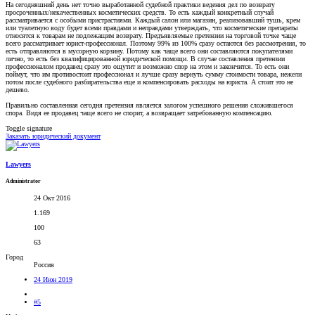
На сегодняшний день нет точно выработанной судебной практики ведения дел по возврату
просроченных/некачественных косметических средств. То есть каждый конкретный случай
рассматривается с особыми пристрастиями. Каждый салон или магазин, реализовавший тушь, крем
или туалетную воду будет всеми правдами и неправдами утверждать, что косметические препараты
относятся к товарам не подлежащим возврату. Предъявляемые претензии на торговой точке чаще
всего рассматривает юрист-профессионал. Поэтому 99% из 100% сразу остаются без рассмотрения, то
есть отправляются в мусорную корзину. Потому как чаще всего они составляются покупателями
лично, то есть без квалифицированной юридической помощи. В случае составления претензии
профессионалом продавец сразу это ощутит и возможно спор на этом и закончится. То есть они
поймут, что им противостоит профессионал и лучше сразу вернуть сумму стоимости товара, нежели
потом после судебного разбирательства еще и компенсировать расходы на юриста. А стоит это не
дешево.
Правильно составленная сегодня претензия является залогом успешного решения сложившегося
спора. Видя ее продавец чаще всего не спорит, а возвращает затребованную компенсацию.
Toggle signature
Заказать юридический документ
Lawyers
Administrator
24 Окт 2016
1.169
100
63
Город
Россия
24 Июн 2019
#5