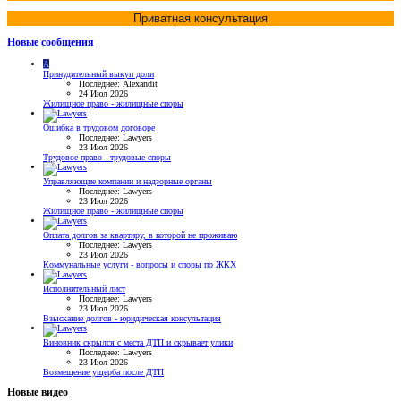
Приватная консультация
Новые сообщения
A
Принудительный выкуп доли
Последнее: Alexandit
24 Июл 2026
Жилищное право - жилищные споры
Ошибка в трудовом договоре
Последнее: Lawyers
23 Июл 2026
Трудовое право - трудовые споры
Управляющие компании и надзорные органы
Последнее: Lawyers
23 Июл 2026
Жилищное право - жилищные споры
Оплата долгов за квартиру, в которой не проживаю
Последнее: Lawyers
23 Июл 2026
Коммунальные услуги - вопросы и споры по ЖКХ
Исполнительный лист
Последнее: Lawyers
23 Июл 2026
Взыскание долгов - юридическая консультация
Виновник скрылся с места ДТП и скрывает улики
Последнее: Lawyers
23 Июл 2026
Возмещение ущерба после ДТП
Новые видео