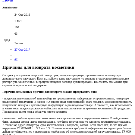
Lawyers
Administrator
24 Окт 2016
1.169
100
63
Город
Россия
27 Окт 2017
#2
Причины для возврата косметики
Сегодня у покупателя широкий спектр прав, которые продавцы, производители и импортеры
довольно часто нарушают. Если вы найдете такое нарушение, то сможете в одностороннем порядке
расторгнуть заключенный в процессе покупки договор купли-продажи. Но сделать это можно при
серьезной юридической поддержке.
Перечень возможных причин для возврата можно представить так:
- предоставление неполной или вообще не предоставление информации о производителе, импортере
реализуемой продукции. В законе «О защите прав потребителей» ст.10 продавец должен предоставить
покупателю полную и достоверную информацию о реализуемом товаре. А также то, как использовать
и какие меры предосторожности соблюдать при использовании и хранении косметической продукции.
Продавец не имеет права обмануть своего клиента;
- неполная, либо не правильно нанесенная маркировка является нарушением закона. В ней должны
быть указаны страна, адрес производства, где было изготовлено то или иное косметическое средство.
А также юр.адрес импортера, срок изготовления и годности, состав. Если этого нет, то это прямое
нарушение ТР 009-2011 п.9.2 и п.9.3. Помимо наличия требуемой информации на территории России
действует обязательное к исполнению требование об изложении последней на русском языке. ТР 009-
2011 п.9.5;