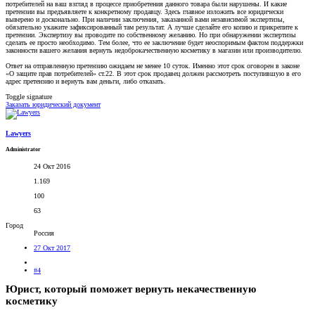
потребителей на ваш взгляд в процессе приобретения данного товара были нарушены. И какие
претензии вы предъявляете к конкретному продавцу. Здесь главное изложить все юридически
выверено и досконально. При наличии заключения, заказанной вами независимой экспертизы,
обязательно укажите зафиксированный там результат. А лучше сделайте его копию и прикрепите к
претензии. Экспертизу вы проводите по собственному желанию. Но при обнаружении экспертизы
сделать ее просто необходимо. Тем более, что ее заключение будет неоспоримым фактом поддержки
законности вашего желания вернуть недоброкачественную косметику в магазин или производителю.
Ответ на отправленную претензию ожидаем не менее 10 суток. Именно этот срок оговорен в законе
«О защите прав потребителей» ст.22. В этот срок продавец должен рассмотреть поступившую в его
адрес претензию и вернуть вам деньги, либо отказать.
Toggle signature
Заказать юридический документ
Lawyers
Administrator
24 Окт 2016
1.169
100
63
Город
Россия
27 Окт 2017
#4
Юрист, который поможет вернуть некачественную
косметику