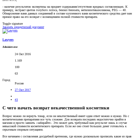
- наличие результатов экспертизы на предмет содержания/отсутствия вредных составляющих. К
примеру, экстракт цветов голубого лотоса, бензил бензоата, метилизотиказолинона, PEG — 40.
Обнаружение вами данных соединений в составе купленного вами косметического средства дает вам
прямое право на его возврат с возмещением полной стоимости препарата.
Toggle signature
Заказать юридический документ
Lawyers
Administrator
24 Окт 2016
1.169
100
63
Город
Россия
27 Окт 2017
#3
С чего начать возврат некачественной косметики
Вопрос можно ли вернуть товар, если он некачественный имеет один ответ можно и нужно. Но с
косметическими препаратами все чуть сложнее. Для возврата последних недостаточно прийти в
магазин и просто заявить «забирайте». Это может дать требуемый вам результат лишь в случае
невысокой стоимости косметического препарата. Если же оно стоит больших денег готовьтесь к
серьезным спорным ситуациям.
Все начинаем с составления досудебной претензии, где нужно досконально прописать какие из прав