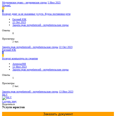
Медицинское право - медицинские споры
5 Июл 2025
МарияL
М
Е
Возврат денег за не оказанные услуги. Курсы постановки речи
Евгений ЮК
22 Окт 2023
Защита прав потребителей - потребительские споры
Ответы
0
Просмотры
2 тыс.
Защита прав потребителей - потребительские споры
22 Окт 2023
Евгений ЮК
Е
A
Возврат компьютера по гарантии
Artemius908
12 Июл 2023
Защита прав потребителей - потребительские споры
Ответы
1
Просмотры
2 тыс.
Защита прав потребителей - потребительские споры
13 Июл 2023
Mr.V
Создать тему
Поделиться
Услуги юристов
Заказать документ