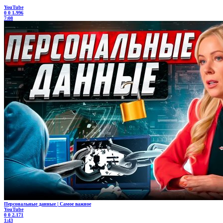
YouTube
0
0
1.996
7:08
Персональные данные | Самое важное
YouTube
0
0
2.171
1:43