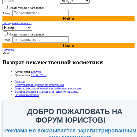
Искать только в заголовках
Автор:
Найти
Расширенный поиск…
Искать только в заголовках
Автор:
Найти
Advanced…
Меню
Возврат некачественной косметики
Автор темы
Lawyers
Дата начала
27 Окт 2017
Главная
Консультации юристов по категориям
Защита прав потребителей - потребительские споры
Возврат товаров в магазины и интернет-магазины
Возврат косметики
ДОБРО ПОЖАЛОВАТЬ НА
ФОРУМ ЮРИСТОВ!
Реклама Не показывается зарегистрированным