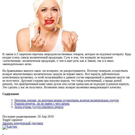
В законе п.3 закреплен перечень непродовольственных товаров, которые не подлежат возврату. Куда
входит и весь спектр косметической продукции. Суть в том, что возврату не подлежит
«качественная» косметическая продукция, о чем и идет речь как в Законе, так и в иных
законодательных актах.
На бракованные аналоги закон «не возврата» не распространяется. Поэтому помешать осуществить
возврат некачественных косметических средств не вправе никто. Вот вернуть действительно
качественную косметику, со всей полагающейся в данном случае маркировкой и данными просто так
не получится. Другими словами при покупке видели, что товар качественный, а придя домой
решили, что приобретенный вами запах духов или состав крема вам не подходит и решили вернуть.
Это сделать у вас не получится. Возможен лишь возврат косметики ненадлежащего качества.
Содержание
Перечень причин, по которым можно осуществить возврат косметических средств
Решили вернуть, но не знаете с чего начать
Зачем нужны услуги опытного юриста
Последнее редактирование:
20 Апр 2019
Toggle signature
Заказать юридический документ