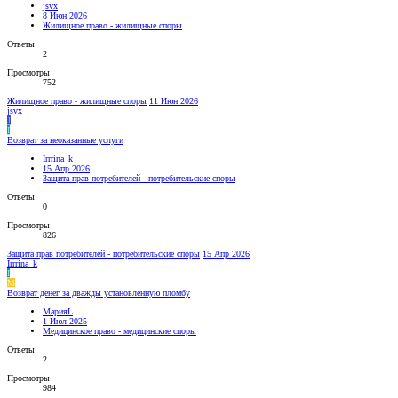
jsvx
8 Июн 2026
Жилищное право - жилищные споры
Ответы
2
Просмотры
752
Жилищное право - жилищные споры
11 Июн 2026
jsvx
J
I
Возврат за неоказанные услуги
Irrrina_k
15 Апр 2026
Защита прав потребителей - потребительские споры
Ответы
0
Просмотры
826
Защита прав потребителей - потребительские споры
15 Апр 2026
Irrrina_k
I
М
Возврат денег за дважды установленную пломбу
МарияL
1 Июл 2025
Медицинское право - медицинские споры
Ответы
2
Просмотры
984