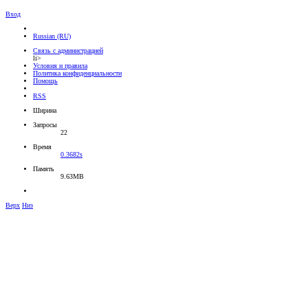
Вход
Russian (RU)
Связь с администрацией
li>
Условия и правила
Политика конфиденциальности
Помощь
RSS
Ширина
Запросы
22
Время
0.3682s
Память
9.63MB
Верх
Низ