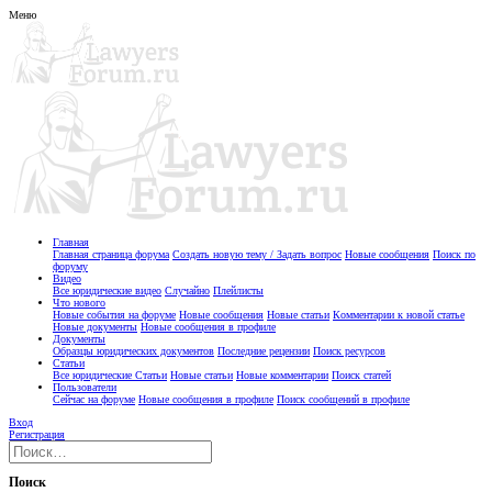
Меню
Главная
Главная страница форума
Создать новую тему / Задать вопрос
Новые сообщения
Поиск по
форуму
Видео
Все юридические видео
Случайно
Плейлисты
Что нового
Новые события на форуме
Новые сообщения
Новые статьи
Комментарии к новой статье
Новые документы
Новые сообщения в профиле
Документы
Образцы юридических документов
Последние рецензии
Поиск ресурсов
Статьи
Все юридические Статьи
Новые статьи
Новые комментарии
Поиск статей
Пользователи
Сейчас на форуме
Новые сообщения в профиле
Поиск сообщений в профиле
Вход
Регистрация
Поиск