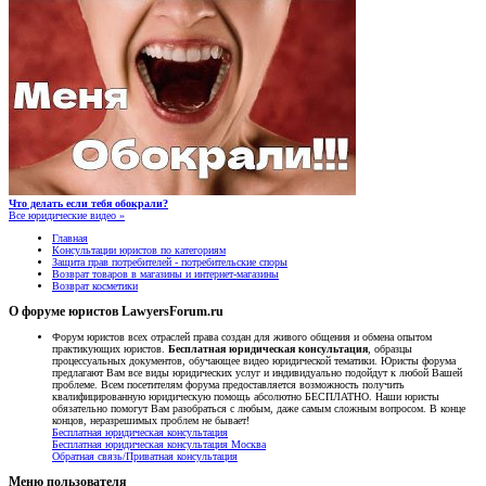
Что делать если тебя обокрали?
Все юридические видео »
Главная
Консультации юристов по категориям
Защита прав потребителей - потребительские споры
Возврат товаров в магазины и интернет-магазины
Возврат косметики
О форуме юристов LawyersForum.ru
Форум юристов всех отраслей права создан для живого общения и обмена опытом
практикующих юристов.
Бесплатная юридическая консультация
, образцы
процессуальных документов, обучающее видео юридической тематики. Юристы форума
предлагают Вам все виды юридических услуг и индивидуально подойдут к любой Вашей
проблеме. Всем посетителям форума предоставляется возможность получить
квалифицированную юридическую помощь абсолютно БЕСПЛАТНО. Наши юристы
обязательно помогут Вам разобраться с любым, даже самым сложным вопросом. В конце
концов, неразрешимых проблем не бывает!
Бесплатная юридическая консультация
Бесплатная юридическая консультация Москва
Обратная связь/Приватная консультация
Меню пользователя