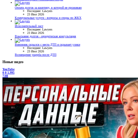
Оплата долгов за квартиру, в которой не проживаю
Последнее: Lawyers
23 Июл 2026
Коммунальные услуги - вопросы и споры по ЖКХ
Исполнительный лист
Последнее: Lawyers
23 Июл 2026
Взыскание долгов - юридическая консультация
Виновник скрылся с места ДТП и скрывает улики
Последнее: Lawyers
23 Июл 2026
Возмещение ущерба после ДТП
Новые видео
YouTube
0
0
1.995
7:08