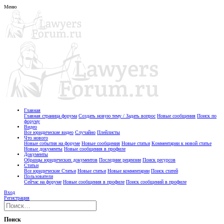
Меню
Главная
Главная страница форума
Создать новую тему / Задать вопрос
Новые сообщения
Поиск по
форуму
Видео
Все юридические видео
Случайно
Плейлисты
Что нового
Новые события на форуме
Новые сообщения
Новые статьи
Комментарии к новой статье
Новые документы
Новые сообщения в профиле
Документы
Образцы юридических документов
Последние рецензии
Поиск ресурсов
Статьи
Все юридические Статьи
Новые статьи
Новые комментарии
Поиск статей
Пользователи
Сейчас на форуме
Новые сообщения в профиле
Поиск сообщений в профиле
Вход
Регистрация
Поиск