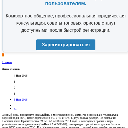
пользователям.
Комфортное общение, профессиональная юридическая
консультация, советы топовых юристов станут
доступными, после быстрой регистрации.
Зарегистрироваться
Н
Нинель
Новый участник
4 Ноя 2016
1
0
1
5 Ноя 2016
#1
Добрый день, подскажите, пожалуйста, в многоквартирном доме, где я проживаю, температура
горячей воды 38 С, после обращения в ЖЭУ 47 и 49"С в двух точках разбора. На основании
Постановления Правительства РФ № 354 от 06 мая 2011 года. и санитарных правил и норм
российского законодательства (СанПин 2.1.4.2496-09), температура горячей воды должна быть не
ниже 60°С и не выше 75°С. В г. Калининграде, где я проживаю, по моей квартире был составлен акт