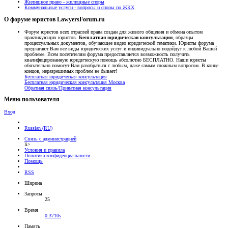
Жилищное право - жилищные споры
Коммунальные услуги - вопросы и споры по ЖКХ
О форуме юристов LawyersForum.ru
Форум юристов всех отраслей права создан для живого общения и обмена опытом
практикующих юристов.
Бесплатная юридическая консультация
, образцы
процессуальных документов, обучающее видео юридической тематики. Юристы форума
предлагают Вам все виды юридических услуг и индивидуально подойдут к любой Вашей
проблеме. Всем посетителям форума предоставляется возможность получить
квалифицированную юридическую помощь абсолютно БЕСПЛАТНО. Наши юристы
обязательно помогут Вам разобраться с любым, даже самым сложным вопросом. В конце
концов, неразрешимых проблем не бывает!
Бесплатная юридическая консультация
Бесплатная юридическая консультация Москва
Обратная связь/Приватная консультация
Меню пользователя
Вход
Russian (RU)
Связь с администрацией
li>
Условия и правила
Политика конфиденциальности
Помощь
RSS
Ширина
Запросы
25
Время
0.3710s
Память