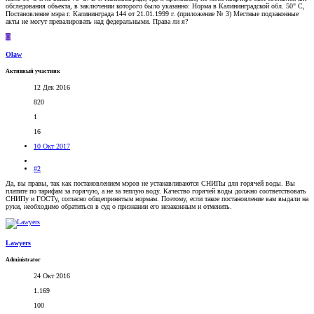
обследования объекта, в заключении которого было указанно: Норма в Калининградской обл. 50" С,
Постановление мэра г. Калининграда 144 от 21.01.1999 г. (приложение № 3) Местные подзаконные
акты не могут превалировать над федеральными. Права ли я?
O
Olaw
Активный участник
12 Дек 2016
820
1
16
10 Окт 2017
#2
Да, вы правы, так как постановлением мэров не устанавливаются СНИПы для горячей воды. Вы
платите по тарифам за горячую, а не за теплую воду. Качество горячей воды должно соответствовать
СНИПу и ГОСТу, согласно общепринятым нормам. Поэтому, если такое постановление вам выдали на
руки, необходимо обратиться в суд о признании его незаконным и отменить.
Lawyers
Administrator
24 Окт 2016
1.169
100