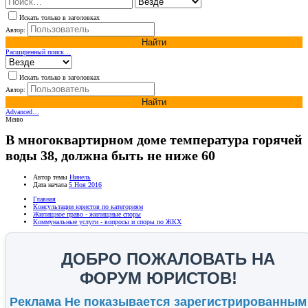
Искать только в заголовках
Автор:
Найти
Расширенный поиск…
Искать только в заголовках
Автор:
Найти
Advanced…
Меню
В многоквартирном доме температура горячей
воды 38, должна быть не ниже 60
Автор темы
Нинель
Дата начала
5 Ноя 2016
Главная
Консультации юристов по категориям
Жилищное право - жилищные споры
Коммунальные услуги - вопросы и споры по ЖКХ
ДОБРО ПОЖАЛОВАТЬ НА
ФОРУМ ЮРИСТОВ!
Реклама Не показывается зарегистрированным