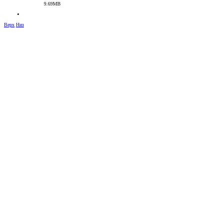
9.69MB
Верх
Низ