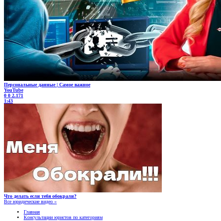
Персональные данные | Самое важное
YouTube
0
0
2.171
1:43
Что делать если тебя обокрали?
Все юридические видео »
Главная
Консультации юристов по категориям