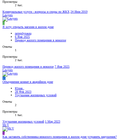
Просмотры
2 тыс.
Коммунальные услуги - вопросы и споры по ЖКХ
24 Июн 2019
Lawyers
П
Я хочу открыть магазин в жилом доме
петербуржец
6 Янв 2025
Перевод жилого помещения в нежилое
Ответы
1
Просмотры
2 тыс.
Перевод жилого помещения в нежилое
7 Янв 2025
Lawyers
Ю
Объединение комнат в аварийном доме
Юлия_
28 Фев 2023
Улучшение жилищных условий
Ответы
2
Просмотры
1 тыс.
Улучшение жилищных условий
1 Мар 2023
Mr.V
N
Как заставить собственника нежилого помещения в жилом доме устранить нарушения?