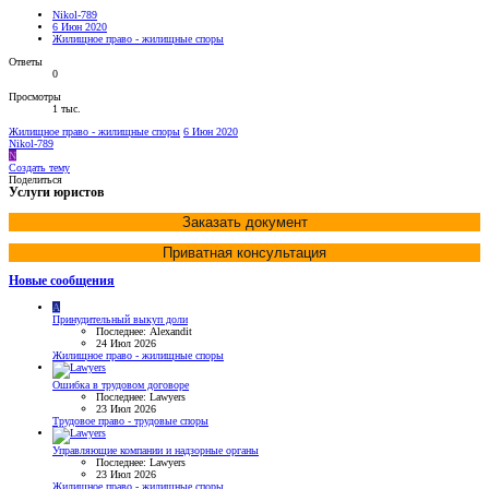
Nikol-789
6 Июн 2020
Жилищное право - жилищные споры
Ответы
0
Просмотры
1 тыс.
Жилищное право - жилищные споры
6 Июн 2020
Nikol-789
N
Создать тему
Поделиться
Услуги юристов
Заказать документ
Приватная консультация
Новые сообщения
A
Принудительный выкуп доли
Последнее: Alexandit
24 Июл 2026
Жилищное право - жилищные споры
Ошибка в трудовом договоре
Последнее: Lawyers
23 Июл 2026
Трудовое право - трудовые споры
Управляющие компании и надзорные органы
Последнее: Lawyers
23 Июл 2026
Жилищное право - жилищные споры