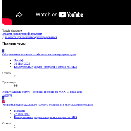
Toggle signature
Заказать юридический документ
Для ответа нужно войти/зарегистрироваться
Похожие темы
Л
Обслуживание газового хозяйства в многоквартирном доме
Лосефф
16 Июл 2025
Коммунальные услуги - вопросы и споры по ЖКХ
Ответы
2
Просмотры
984
Коммунальные услуги - вопросы и споры по ЖКХ
17 Июл 2025
Лосефф
Л
M
Установка индивидуального газового отопления в многоквартирном доме
Margarita
27 Янв 2017
Коммунальные услуги - вопросы и споры по ЖКХ
Ответы
2