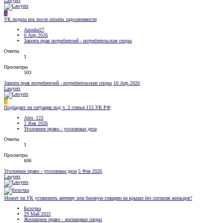
Lawyers
A
УК подала иск после оплаты задолженности
Anouke27
6 Апр 2026
Защита прав потребителей - потребительские споры
Ответы
1
Просмотры
503
Защита прав потребителей - потребительские споры
10 Апр 2026
Lawyers
A
Подпадает ли ситуация под ч. 2 статьи 115 УК РФ
Alex_123
2 Янв 2026
Уголовное право - уголовные дела
Ответы
1
Просмотры
606
Уголовное право - уголовные дела
5 Фев 2026
Lawyers
Может ли УК установить антенну или базовую станцию на крыше без согласия жильцов?
Белочка
29 Май 2025
Жилищное право - жилищные споры