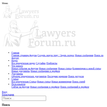
Меню
Главная
Главная страница форума
Создать новую тему / Задать вопрос
Новые сообщения
Поиск по
форуму
Видео
Все юридические видео
Случайно
Плейлисты
Что нового
Новые события на форуме
Новые сообщения
Новые статьи
Комментарии к новой статье
Новые документы
Новые сообщения в профиле
Документы
Образцы юридических документов
Последние рецензии
Поиск ресурсов
Статьи
Все юридические Статьи
Новые статьи
Новые комментарии
Поиск статей
Пользователи
Сейчас на форуме
Новые сообщения в профиле
Поиск сообщений в профиле
Вход
Регистрация
Поиск