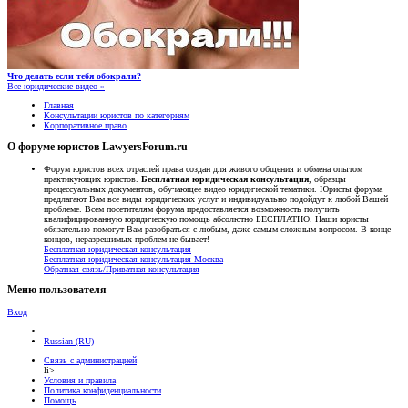
Что делать если тебя обокрали?
Все юридические видео »
Главная
Консультации юристов по категориям
Корпоративное право
О форуме юристов LawyersForum.ru
Форум юристов всех отраслей права создан для живого общения и обмена опытом
практикующих юристов.
Бесплатная юридическая консультация
, образцы
процессуальных документов, обучающее видео юридической тематики. Юристы форума
предлагают Вам все виды юридических услуг и индивидуально подойдут к любой Вашей
проблеме. Всем посетителям форума предоставляется возможность получить
квалифицированную юридическую помощь абсолютно БЕСПЛАТНО. Наши юристы
обязательно помогут Вам разобраться с любым, даже самым сложным вопросом. В конце
концов, неразрешимых проблем не бывает!
Бесплатная юридическая консультация
Бесплатная юридическая консультация Москва
Обратная связь/Приватная консультация
Меню пользователя
Вход
Russian (RU)
Связь с администрацией
li>
Условия и правила
Политика конфиденциальности
Помощь