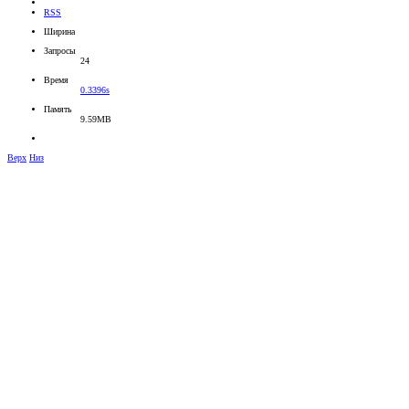
RSS
Ширина
Запросы
24
Время
0.3396s
Память
9.59MB
Верх
Низ