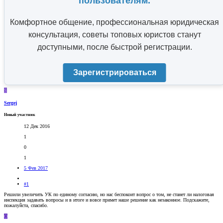
пользователям.
Комфортное общение, профессиональная юридическая
консультация, советы топовых юристов станут
доступными, после быстрой регистрации.
Зарегистрироваться
S
Sergej
Новый участник
12 Дек 2016
1
0
1
5 Фев 2017
#1
Решили увеличить УК по единому согласию, но нас беспокоит вопрос о том, не станет ли налоговая
инспекция задавать вопросы и в итоге и вовсе примет наше решение как незаконное. Подскажите,
пожалуйста, спасибо.
O