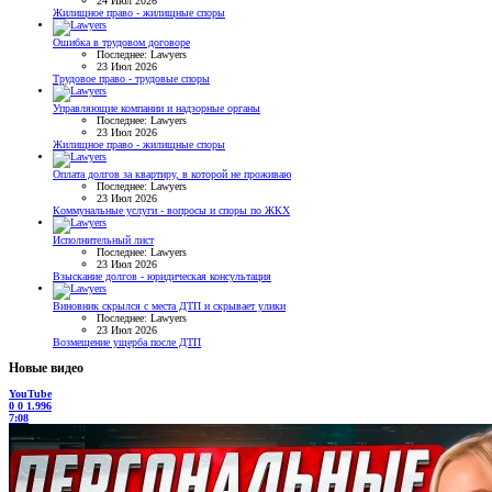
24 Июл 2026
Жилищное право - жилищные споры
Ошибка в трудовом договоре
Последнее: Lawyers
23 Июл 2026
Трудовое право - трудовые споры
Управляющие компании и надзорные органы
Последнее: Lawyers
23 Июл 2026
Жилищное право - жилищные споры
Оплата долгов за квартиру, в которой не проживаю
Последнее: Lawyers
23 Июл 2026
Коммунальные услуги - вопросы и споры по ЖКХ
Исполнительный лист
Последнее: Lawyers
23 Июл 2026
Взыскание долгов - юридическая консультация
Виновник скрылся с места ДТП и скрывает улики
Последнее: Lawyers
23 Июл 2026
Возмещение ущерба после ДТП
Новые видео
YouTube
0
0
1.996
7:08