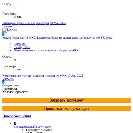
Ответы
1
Просмотры
2 тыс.
Жилищное право - жилищные споры
29 Май 2025
Lawyers
V
Услуга "консьерж" в МКД фактически более не оказывается, но оплату за неё УК берёт
Vnew345
17 Апр 2025
Коммунальные услуги - вопросы и споры по ЖКХ
Ответы
0
Просмотры
1 тыс.
Коммунальные услуги - вопросы и споры по ЖКХ
17 Апр 2025
Vnew345
V
Создать тему
Поделиться
Услуги юристов
Заказать документ
Приватная консультация
Новые сообщения
A
Принудительный выкуп доли
Последнее: Alexandit