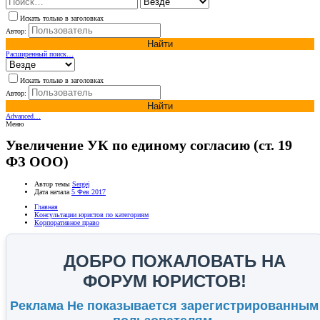
Искать только в заголовках
Автор:
Найти
Расширенный поиск…
Искать только в заголовках
Автор:
Найти
Advanced…
Меню
Увеличение УК по единому согласию (ст. 19
ФЗ ООО)
Автор темы
Sergej
Дата начала
5 Фев 2017
Главная
Консультации юристов по категориям
Корпоративное право
ДОБРО ПОЖАЛОВАТЬ НА
ФОРУМ ЮРИСТОВ!
Реклама Не показывается зарегистрированным