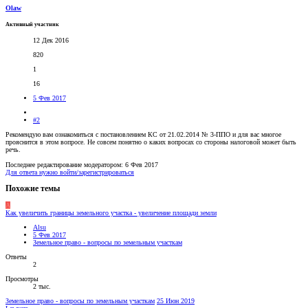
Olaw
Активный участник
12 Дек 2016
820
1
16
5 Фев 2017
#2
Рекомендую вам ознакомиться с постановлением КС от 21.02.2014 № 3-ППО и для вас многое
прояснится в этом вопросе. Не совсем понятно о каких вопросах со стороны налоговой может быть
речь.
Последнее редактирование модератором:
6 Фев 2017
Для ответа нужно войти/зарегистрироваться
Похожие темы
A
Как увеличить границы земельного участка - увеличение площади земли
Alsu
5 Фев 2017
Земельное право - вопросы по земельным участкам
Ответы
2
Просмотры
2 тыс.
Земельное право - вопросы по земельным участкам
25 Июн 2019