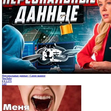
Персональные данные | Самое важное
YouTube
0
0
2.171
1:43