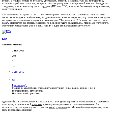
вопрос. В общем, можно ли по закону употреблять алкоголь в машине, если она припаркована,
находится в рабочем состоянии, т.е просто пить например пиво в заглушенной машине. Если да, то
что делать, если ко мне постучится сотрудник ДПС или ППС, я уже как бы пьяный, сижу в машине,
но не управляю ей.
Сам естественно за рулем не пью и пить не собираюсь, но что делать, если честно решил выпить
после тяжелого дня в своей машине, т.к дома например жена не разрешает, а тут гаишник и так далее,
как грамотно и правильно поступать в таком вопросе? Что говорить ГАИшнику, что делать, что не
делать, интересуют все законные способы по решению такого рода проблем. Можно ли употреблять
алкогольную продукцию (пиво, водка, коньяк и т.д) в припаркованном автомобиле?
KNV
Активный участник
2 Ноя 2016
202
11
18
3 Дек 2016
#2
Бух сказал(а):
Можно ли употреблять алкогольную продукцию (пиво, водка, коньяк и т.д) в
припаркованном автомобиле?
Нажмите, чтобы раскрыть...
Здравствуйте! В соответствии с ч.1 ст.12.8 КоАП РФ административная ответственность наступает в
том случае, если виновный
управляет
транспортным средством в состоянии опьянения. Вы
находились внутри транспортного средства,
но не управляли
им. Машина была припаркована, но не
была приведена в
движение.