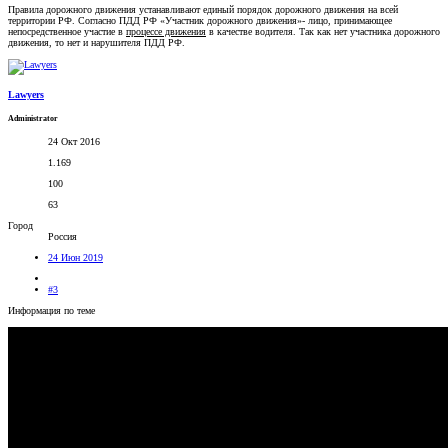
Правила дорожного движения устанавливают единый порядок дорожного движения на всей
территории РФ. Согласно ПДД РФ «Участник дорожного движения»- лицо, принимающее
непосредственное участие в
процессе движения
в качестве водителя. Так как нет участника дорожного
движения, то нет и нарушителя ПДД РФ.
Lawyers
Administrator
24 Окт 2016
1.169
100
63
Город
Россия
24 Июн 2019
#3
Информация по теме