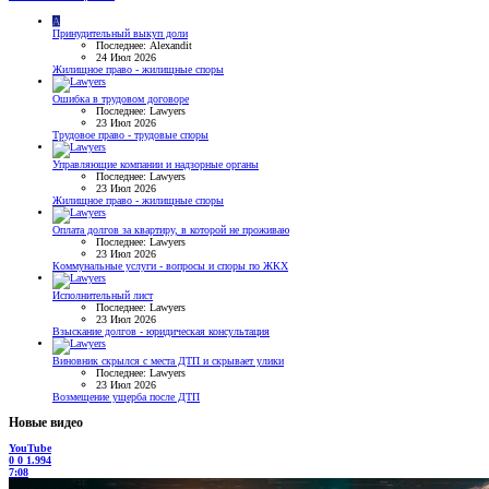
A
Принудительный выкуп доли
Последнее: Alexandit
24 Июл 2026
Жилищное право - жилищные споры
Ошибка в трудовом договоре
Последнее: Lawyers
23 Июл 2026
Трудовое право - трудовые споры
Управляющие компании и надзорные органы
Последнее: Lawyers
23 Июл 2026
Жилищное право - жилищные споры
Оплата долгов за квартиру, в которой не проживаю
Последнее: Lawyers
23 Июл 2026
Коммунальные услуги - вопросы и споры по ЖКХ
Исполнительный лист
Последнее: Lawyers
23 Июл 2026
Взыскание долгов - юридическая консультация
Виновник скрылся с места ДТП и скрывает улики
Последнее: Lawyers
23 Июл 2026
Возмещение ущерба после ДТП
Новые видео
YouTube
0
0
1.994
7:08