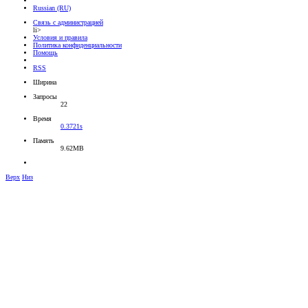
Russian (RU)
Связь с администрацией
li>
Условия и правила
Политика конфиденциальности
Помощь
RSS
Ширина
Запросы
22
Время
0.3721s
Память
9.62MB
Верх
Низ