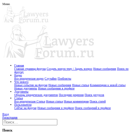
Меню
Главная
Главная страница форума
Создать новую тему / Задать вопрос
Новые сообщения
Поиск по
форуму
Видео
Все юридические видео
Случайно
Плейлисты
Что нового
Новые события на форуме
Новые сообщения
Новые статьи
Комментарии к новой статье
Новые документы
Новые сообщения в профиле
Документы
Образцы юридических документов
Последние рецензии
Поиск ресурсов
Статьи
Все юридические Статьи
Новые статьи
Новые комментарии
Поиск статей
Пользователи
Сейчас на форуме
Новые сообщения в профиле
Поиск сообщений в профиле
Вход
Регистрация
Поиск