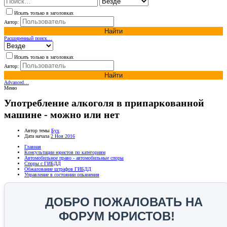
Искать только в заголовках
Автор:
Найти
Расширенный поиск…
Искать только в заголовках
Автор:
Найти
Advanced…
Меню
Употребление алкоголя в припаркованной
машине - можно или нет
Автор темы
Бух
Дата начала
2 Ноя 2016
Главная
Консультации юристов по категориям
Автомобильное право - автомобильные споры
Споры с ГИБДД
Обжалование штрафов ГИБДД
Управление в состоянии опьянения
ДОБРО ПОЖАЛОВАТЬ НА
ФОРУМ ЮРИСТОВ!