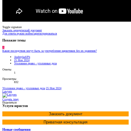
Toggle signature
Заказать юридический документ
Для ответа нужно войти/зарегистрироваться
Похожие темы
A
Какие последствия могут быть за употребление наркотиков без их хранения?
AndreykaSPb
25 Ноя 2024
Уголовное право - уголовные дела
Ответы
1
Просмотры
832
Уголовное право - уголовные дела
25 Ноя 2024
Lawyers
Создать тему
Поделиться
Услуги юристов
Заказать документ
Приватная консультация
Новые сообщения