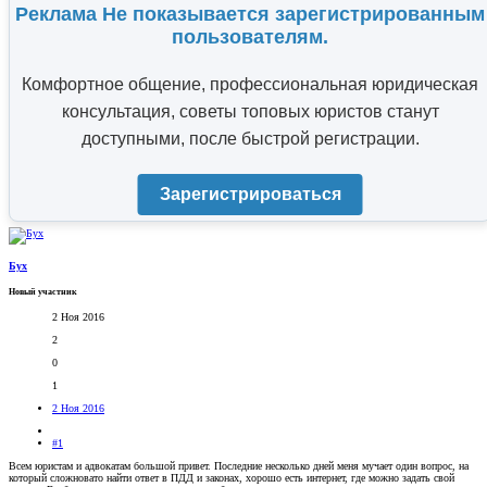
Реклама Не показывается зарегистрированным
пользователям.
Комфортное общение, профессиональная юридическая
консультация, советы топовых юристов станут
доступными, после быстрой регистрации.
Зарегистрироваться
Бух
Новый участник
2 Ноя 2016
2
0
1
2 Ноя 2016
#1
Всем юристам и адвокатам большой привет. Последние несколько дней меня мучает один вопрос, на
который сложновато найти ответ в ПДД и законах, хорошо есть интернет, где можно задать свой