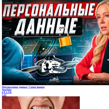
Персональные данные | Самое важное
YouTube
0
0
2.170
1:43