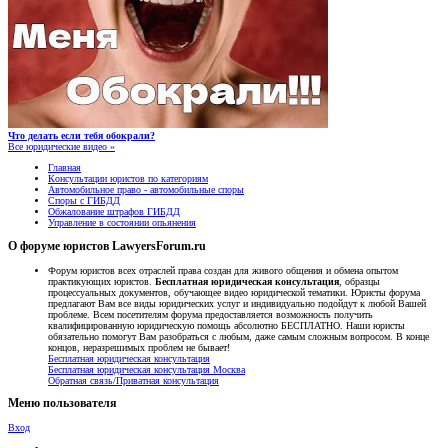
Что делать если тебя обокрали?
Все юридические видео »
Главная
Консультации юристов по категориям
Автомобильное право - автомобильные споры
Споры с ГИБДД
Обжалование штрафов ГИБДД
Управление в состоянии опьянения
О форуме юристов LawyersForum.ru
Форум юристов всех отраслей права создан для живого общения и обмена опытом
практикующих юристов.
Бесплатная юридическая консультация
, образцы
процессуальных документов, обучающее видео юридической тематики. Юристы форума
предлагают Вам все виды юридических услуг и индивидуально подойдут к любой Вашей
проблеме. Всем посетителям форума предоставляется возможность получить
квалифицированную юридическую помощь абсолютно БЕСПЛАТНО. Наши юристы
обязательно помогут Вам разобраться с любым, даже самым сложным вопросом. В конце
концов, неразрешимых проблем не бывает!
Бесплатная юридическая консультация
Бесплатная юридическая консультация Москва
Обратная связь/Приватная консультация
Меню пользователя
Вход