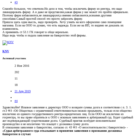
#3
Спасибо большое, что ответили.Но дело в том, чтобы исключить фирму из реестра, это надо
ликвидировать фирму. А я даже не представляю,какая фирма у нас может это пройти официально.
Поэтому фирм избавляются,не ликвидируют,а именно избавляются,всякими другими
способами.Самый простой способ это просто забросить фирму.
Пришла здесь одна мысль, надо проверить. Хочу узнать на кого оформлено само помещение
магазина. Если на ООО то думаю, что есть надежда. Если же на ИП, то видимо не доказать их
взаимосвязь.
А применить ст 53.1 ГК говорят в обще нереально.
Надо ведь чтобы я подала заявление на банкротство этой фирмы.
KNV
Активный участник
2 Ноя 2016
202
11
18
21 Апр 2019
#4
Здравствуйте! Исковое заявление к директору ООО о возврате суммы долга в соответствии с п. 3. 1.
ст.3 ФЗ «Об Обществах с ограниченной ответственностью»можно предъявить, только если общество
исключено из единого государственного реестра юридических лиц. Если ООО не исключено из
госреестра, то вы праве обратиться к ООО с исковым заявлением в арбитражный суд. Будет судебный
акт подтверждающий существование долга. Судебный пристав возбудит исполнительное
производство и не исключено что взыщет с должника сумму долга.
В отношении заявления о банкротстве, согласно ст. 43 ФЗ «О несостоятельности ( банкротстве)» -
«Судья арбитражного суда отказывает в принятии заявления о признании должника
банкротом в случае: