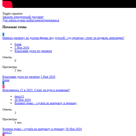
Toggle signature
Заказать юридический документ
Для ответа нужно войти/зарегистрироваться
Похожие темы
Е
Написал расписку по долгам фирмы под угрозой - суд проиграл, стоит ли подавать аппеляцию?
Ежик
5 Ноя 2016
Взыскание долга по расписке
Ответы
0
Просмотры
2 тыс.
Взыскание долга по расписке
5 Ноя 2016
Ежик
Е
D
Исполнилось 27 в 2023. Стоит ли идти в военкомат?
denis15
20 Ноя 2024
Военное право - служба по контракту и призыву
Ответы
2
Просмотры
1 тыс.
Военное право - служба по контракту и призыву
20 Ноя 2024
denis15
D