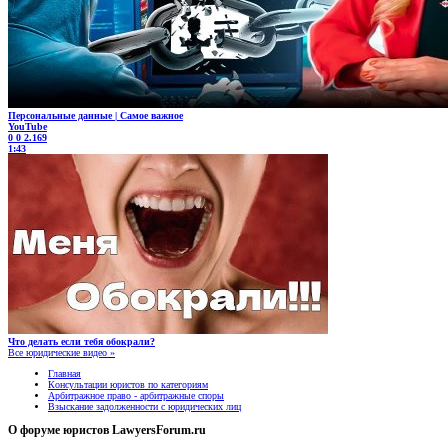
Персональные данные | Самое важное
YouTube
0
0
2.169
1:43
Что делать если тебя обокрали?
Все юридические видео »
Главная
Консультации юристов по категориям
Арбитражное право - арбитражные споры
Взыскание задолженности с юридических лиц
О форуме юристов LawyersForum.ru