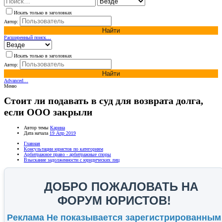
Искать только в заголовках
Автор:
Найти
Расширенный поиск…
Искать только в заголовках
Автор:
Найти
Advanced…
Меню
Стоит ли подавать в суд для возврата долга,
если ООО закрыли
Автор темы
Карина
Дата начала
19 Апр 2019
Главная
Консультации юристов по категориям
Арбитражное право - арбитражные споры
Взыскание задолженности с юридических лиц
ДОБРО ПОЖАЛОВАТЬ НА
ФОРУМ ЮРИСТОВ!
Реклама Не показывается зарегистрированным