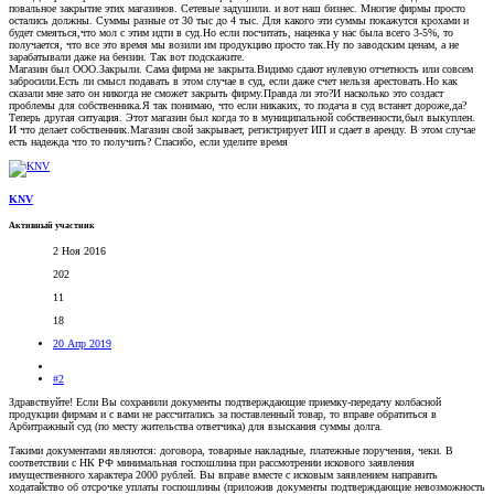
повальное закрытие этих магазинов. Сетевые задушили. и вот наш бизнес. Многие фирмы просто
остались должны. Суммы разные от 30 тыс до 4 тыс. Для какого эти суммы покажутся крохами и
будет смеяться,что мол с этим идти в суд.Но если посчитать, наценка у нас была всего 3-5%, то
получается, что все это время мы возили им продукцию просто так.Ну по заводским ценам, а не
зарабатывали даже на бензин. Так вот подскажите.
Магазин был ООО.Закрыли. Сама фирма не закрыта.Видимо сдают нулевую отчетность или совсем
забросили.Есть ли смысл подавать в этом случае в суд, если даже счет нельзя арестовать.Но как
сказали мне зато он никогда не сможет закрыть фирму.Правда ли это?И насколько это создаст
проблемы для собственника.Я так понимаю, что если никаких, то подача в суд встанет дороже,да?
Теперь другая ситуация. Этот магазин был когда то в муниципальной собственности,был выкуплен.
И что делает собственник.Магазин свой закрывает, регистрирует ИП и сдает в аренду. В этом случае
есть надежда что то получить? Спасибо, если уделите время
KNV
Активный участник
2 Ноя 2016
202
11
18
20 Апр 2019
#2
Здравствуйте! Если Вы сохранили документы подтверждающие приемку-передачу колбасной
продукции фирмам и с вами не рассчитались за поставленный товар, то вправе обратиться в
Арбитражный суд (по месту жительства ответчика) для взыскания суммы долга.
Такими документами являются: договора, товарные накладные, платежные поручения, чеки. В
соответствии с НК РФ минимальная госпошлина при рассмотрении искового заявления
имущественного характера 2000 рублей. Вы вправе вместе с исковым заявлением направить
ходатайство об отсрочке уплаты госпошлины (приложив документы подтверждающие невозможность