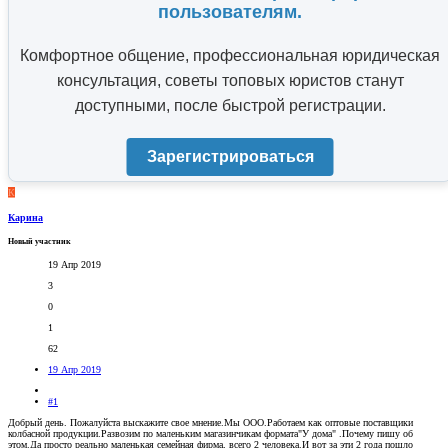
пользователям.
Комфортное общение, профессиональная юридическая
консультация, советы топовых юристов станут
доступными, после быстрой регистрации.
Зарегистрироваться
К
Карина
Новый участник
19 Апр 2019
3
0
1
62
19 Апр 2019
#1
Добрый день. Пожалуйста выскажите свое мнение.Мы ООО.Работаем как оптовые поставщики
колбасной продукции.Развозим по маленьким магазинчикам формата"У дома" .Почему пишу об
этом.Да просто реально маленькая семейная фирма, всего 2 человека.И вот за эти 2 года пошло