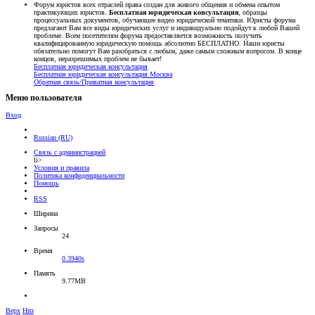
Форум юристов всех отраслей права создан для живого общения и обмена опытом
практикующих юристов.
Бесплатная юридическая консультация
, образцы
процессуальных документов, обучающее видео юридической тематики. Юристы форума
предлагают Вам все виды юридических услуг и индивидуально подойдут к любой Вашей
проблеме. Всем посетителям форума предоставляется возможность получить
квалифицированную юридическую помощь абсолютно БЕСПЛАТНО. Наши юристы
обязательно помогут Вам разобраться с любым, даже самым сложным вопросом. В конце
концов, неразрешимых проблем не бывает!
Бесплатная юридическая консультация
Бесплатная юридическая консультация Москва
Обратная связь/Приватная консультация
Меню пользователя
Вход
Russian (RU)
Связь с администрацией
li>
Условия и правила
Политика конфиденциальности
Помощь
RSS
Ширина
Запросы
24
Время
0.3940s
Память
9.77MB
Верх
Низ