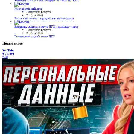
Коммунальные услуги - вопросы и споры по ЖКХ
Исполнительный лист
Последнее: Lawyers
23 Июл 2026
Взыскание долгов - юридическая консультация
Виновник скрылся с места ДТП и скрывает улики
Последнее: Lawyers
23 Июл 2026
Возмещение ущерба после ДТП
Новые видео
YouTube
0
0
1.993
7:08