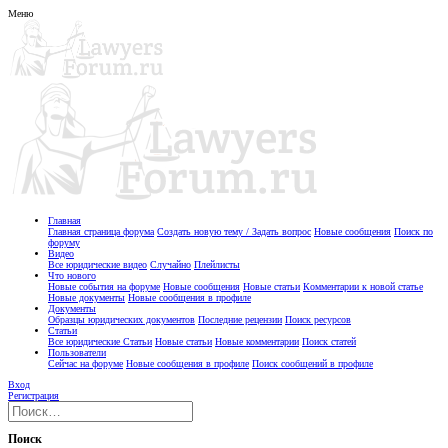
Меню
Главная
Главная страница форума
Создать новую тему / Задать вопрос
Новые сообщения
Поиск по
форуму
Видео
Все юридические видео
Случайно
Плейлисты
Что нового
Новые события на форуме
Новые сообщения
Новые статьи
Комментарии к новой статье
Новые документы
Новые сообщения в профиле
Документы
Образцы юридических документов
Последние рецензии
Поиск ресурсов
Статьи
Все юридические Статьи
Новые статьи
Новые комментарии
Поиск статей
Пользователи
Сейчас на форуме
Новые сообщения в профиле
Поиск сообщений в профиле
Вход
Регистрация
Поиск