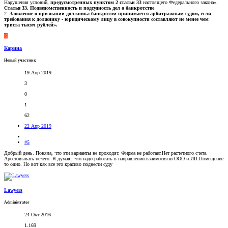
Нарушения условий,
предусмотренных пунктом 2 статьи 33
настоящего Федерального закона».
Статья 33. Подведомственность и подсудность дел о банкротстве
2.
Заявление о признании должника банкротом принимается арбитражным судом, если
требования к должнику - юридическому лицу в совокупности составляют не менее чем
триста тысяч рублей».
К
Карина
Новый участник
19 Апр 2019
3
0
1
62
22 Апр 2019
#5
Добрый день. Поняла, что эти варианты не проходят. Фирма не работает.Нет расчетного счета.
Арестовывать нечего. Я думаю, что надо работать в направлении взаимосвязи ООО и ИП.Помещение
то одно. Но вот как все это красиво поднести суду
Lawyers
Administrator
24 Окт 2016
1.169