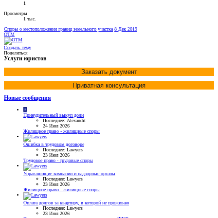
1
Просмотры
1 тыс.
Споры о местоположении границ земельного участка
8 Дек 2019
OTM
Создать тему
Поделиться
Услуги юристов
Заказать документ
Приватная консультация
Новые сообщения
A
Принудительный выкуп доли
Последнее: Alexandit
24 Июл 2026
Жилищное право - жилищные споры
Ошибка в трудовом договоре
Последнее: Lawyers
23 Июл 2026
Трудовое право - трудовые споры
Управляющие компании и надзорные органы
Последнее: Lawyers
23 Июл 2026
Жилищное право - жилищные споры
Оплата долгов за квартиру, в которой не проживаю
Последнее: Lawyers
23 Июл 2026