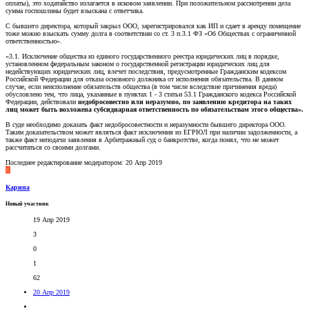
оплаты), это ходатайство излагается в исковом заявлении. При положительном рассмотрении дела
сумма госпошлины будет взыскана с ответчика.
С бывшего директора, который закрыл ООО, зарегистрировался как ИП и сдает в аренду помещение
тоже можно взыскать сумму долга в соответствии со ст. 3 п.3.1 ФЗ «Об Обществах с ограниченной
ответственностью».
«3.1. Исключение общества из единого государственного реестра юридических лиц в порядке,
установленном федеральным законом о государственной регистрации юридических лиц для
недействующих юридических лиц, влечет последствия, предусмотренные Гражданским кодексом
Российской Федерации для отказа основного должника от исполнения обязательства. В данном
случае, если неисполнение обязательств общества (в том числе вследствие причинения вреда)
обусловлено тем, что лица, указанные в пунктах 1 - 3 статьи 53.1 Гражданского кодекса Российской
Федерации, действовали
недобросовестно или неразумно, по заявлению кредитора на таких
лиц может быть возложена субсидиарная ответственность по обязательствам этого общества».
В суде необходимо доказать факт недобросовестности и неразумности бывшего директора ООО.
Таким доказательством может являться факт исключения из ЕГРЮЛ при наличии задолженности, а
также факт неподачи заявления в Арбитражный суд о банкротстве, когда понял, что не может
рассчитаться со своими долгами.
Последнее редактирование модератором:
20 Апр 2019
К
Карина
Новый участник
19 Апр 2019
3
0
1
62
20 Апр 2019