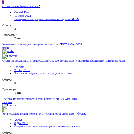
С
Стоит ли мне бороться с УК?
Сергей Кор
18 Июн 2022
Коммунальные услуги - вопросы и споры по ЖКХ
Ответы
3
Просмотры
2 тыс.
Коммунальные услуги - вопросы и споры по ЖКХ
8 Сен 2022
profiz
Стоит ли обращаться в правоохранительные органы при не возврате дебиторской задолженности
Lawyers
20 Апр 2019
Взыскание задолженности с юридических лиц
Ответы
0
Просмотры
1 тыс.
Взыскание задолженности с юридических лиц
20 Апр 2019
Lawyers
V
Установление границ земельного участка, если стоит дом - Москва
VopM
8 Дек 2019
Споры о местоположении границ земельного участка
Ответы