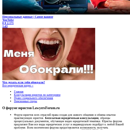
Персональные данные | Самое важное
YouTube
0
0
2.171
1:43
Что делать если тебя обокрали?
Все юридические видео »
Главная
Консультации юристов по категориям
Право социального обеспечения
Пенсионные споры
О форуме юристов LawyersForum.ru
Форум юристов всех отраслей права создан для живого общения и обмена опытом
практикующих юристов.
Бесплатная юридическая консультация
, образцы
процессуальных документов, обучающее видео юридической тематики. Юристы форума
предлагают Вам все виды юридических услуг и индивидуально подойдут к любой Вашей
проблеме. Всем посетителям форума предоставляется возможность получить