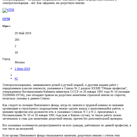
электрогазосварщик - нет. Как оформить им досрочную пенсию.
OTM
Юрист
29 Май 2019
283
2
18
Город
Москва
2 Июн 2019
#2
Электрогазосварщики, занимавшиеся резкой и ручной сваркой, и другими видами работ с
определенным классом опасности, указанным в Списке № 2 раздела XXXIII "Общие профессии",
утвержденном Постановлением Кабинета министров СССР от 26 января 1991 года № 10 (позиция
23200000-19756), уже обладают правом на досрочное назначение страховой пенсии по старости,
поскольку указаны в данном Списке.
Как следует из позиции Пенсионного фонда, когда по записям в трудовой книжке из названия
организации и структурного подразделения можно сделать вывод о выполнявшейся работе, а
название профессии или должности есть в указанных Списках N 1 и N 2, прилагаемых к
Постановлению № 10 от 26 января 1991 года (как в Вашем случае), то такую работу нужно
засчитывать в стаж для назначения досрочной пенсии, причем без дополнительной проверки.
Все указанные особенности распространяются на всех граждан, работавших по данной профессии, в
том числе на москвичей.
Если органы Пенсионного фонда отказываются назначать досрочную пенсию с учетом этих