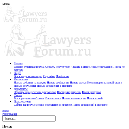
Меню
Главная
Главная страница форума
Создать новую тему / Задать вопрос
Новые сообщения
Поиск по
форуму
Видео
Все юридические видео
Случайно
Плейлисты
Что нового
Новые события на форуме
Новые сообщения
Новые статьи
Комментарии к новой статье
Новые документы
Новые сообщения в профиле
Документы
Образцы юридических документов
Последние рецензии
Поиск ресурсов
Статьи
Все юридические Статьи
Новые статьи
Новые комментарии
Поиск статей
Пользователи
Сейчас на форуме
Новые сообщения в профиле
Поиск сообщений в профиле
Вход
Регистрация
Поиск