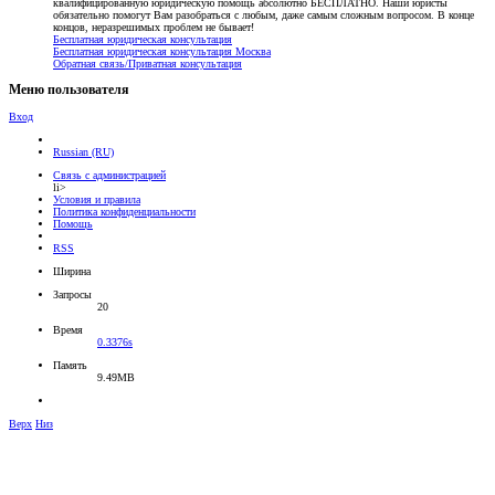
квалифицированную юридическую помощь абсолютно БЕСПЛАТНО. Наши юристы
обязательно помогут Вам разобраться с любым, даже самым сложным вопросом. В конце
концов, неразрешимых проблем не бывает!
Бесплатная юридическая консультация
Бесплатная юридическая консультация Москва
Обратная связь/Приватная консультация
Меню пользователя
Вход
Russian (RU)
Связь с администрацией
li>
Условия и правила
Политика конфиденциальности
Помощь
RSS
Ширина
Запросы
20
Время
0.3376s
Память
9.49MB
Верх
Низ