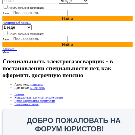
Искать только в заголовках
Автор:
Найти
Расширенный поиск…
Искать только в заголовках
Автор:
Найти
Advanced…
Меню
Специальность электрогазосварщик - в
постановлении специальности нет, как
оформить досрочную пенсию
Автор темы
машулька
Дата начала
5 Ноя 2016
Главная
Консультации юристов по категориям
Право социального обеспечения
Пенсионные споры
ДОБРО ПОЖАЛОВАТЬ НА
ФОРУМ ЮРИСТОВ!