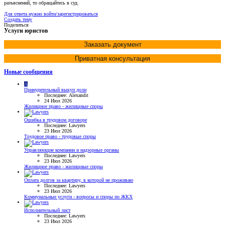
разъяснений, то обращайтесь в суд.
Для ответа нужно войти/зарегистрироваться
Создать тему
Поделиться
Услуги юристов
Заказать документ
Приватная консультация
Новые сообщения
A
Принудительный выкуп доли
Последнее: Alexandit
24 Июл 2026
Жилищное право - жилищные споры
Ошибка в трудовом договоре
Последнее: Lawyers
23 Июл 2026
Трудовое право - трудовые споры
Управляющие компании и надзорные органы
Последнее: Lawyers
23 Июл 2026
Жилищное право - жилищные споры
Оплата долгов за квартиру, в которой не проживаю
Последнее: Lawyers
23 Июл 2026
Коммунальные услуги - вопросы и споры по ЖКХ
Исполнительный лист
Последнее: Lawyers
23 Июл 2026