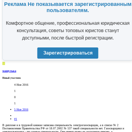
Реклама Не показывается зарегистрированным
пользователям.
Комфортное общение, профессиональная юридическая
консультация, советы топовых юристов станут
доступными, после быстрой регистрации.
Зарегистрироваться
М
машулька
Новый участник
4 Ноя 2016
1
0
1
5 Ноя 2016
#1
В дипломе и в трудовой книжке записана специальность электрогазосварщик, а в списке № 2
Постановления Правительства РФ от 18.07.2002 № 537 такой специальности нет. Газосварщики и
электросварщики - это разные специальности. Они имеют право на досрочную пенсию, а