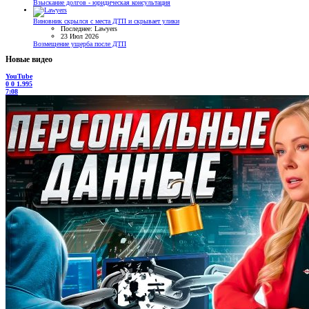
Взыскание долгов - юридическая консультация
Виновник скрылся с места ДТП и скрывает улики
Последнее: Lawyers
23 Июл 2026
Возмещение ущерба после ДТП
Новые видео
YouTube
0
0
1.995
7:08