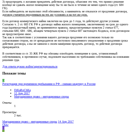
3) предупредить о желании прекратить действие договора, объясняя это тем, что принял решение
вообще не сдавать жилое помещение кому бы то ни было в течение не менее одного года (ст. 684
ГК).
Если наймодатель не выполнил этой обязанности, а наниматель не отказался от продления договора,
договор считается продленным на тех же условиях и на тот же срок.
Если договор коммерческого найма заключен на срок до 1 года, то действуют другие условия.
Согласно ч. 2 ст. 683 ГК РФ к договору найма жилого помещения, заключенному на срок до одного
года (краткосрочный наем), не применяются правила, предусмотренные пунктом 2 статьи 677,
статьями 680, 684 - 686, абзацем четвертым пункта 2 статьи 687 настоящего Кодекса, если договором
не предусмотрено иное.
Так как в соответствии с условиями вашего договора продление его возможно только по
согласованию сторон, но от арендодателя не поступило письменного уведомления о продлении срока
действия договора, а вы не заявили о своем намерении продлить договор, то действие договора
прекращается.
В соответствии со ст. 35 ЖК РФ вы обязаны освободить помещение в срок, установленный
собственником, в противном случае, подлежите выселению по требованию собственника на основании
решения суда.
Для ответа нужно войти/зарегистрироваться
Похожие темы
D
Регистрация при временном пребывании в РФ - снимаю квартиру в России
DiKaRoChKa
12 Апр 2017
Миграционное право - миграционные споры
Ответы
1
Просмотры
2 тыс.
Миграционное право - миграционные споры
14 Апр 2017
Olaw
O
A