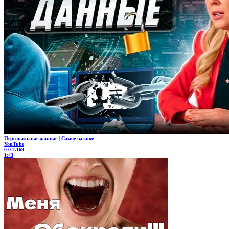
Персональные данные | Самое важное
YouTube
0
0
2.169
1:43