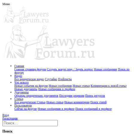
Меню
Главная
Главная страница форума
Создать новую тему / Задать вопрос
Новые сообщения
Поиск по
форуму
Видео
Все юридические видео
Случайно
Плейлисты
Что нового
Новые события на форуме
Новые сообщения
Новые статьи
Комментарии к новой статье
Новые документы
Новые сообщения в профиле
Документы
Образцы юридических документов
Последние рецензии
Поиск ресурсов
Статьи
Все юридические Статьи
Новые статьи
Новые комментарии
Поиск статей
Пользователи
Сейчас на форуме
Новые сообщения в профиле
Поиск сообщений в профиле
Вход
Регистрация
Поиск