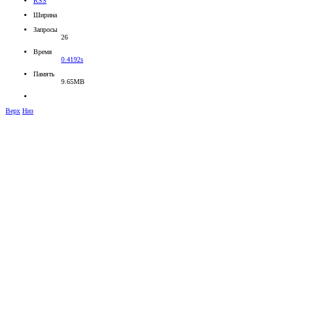
RSS
Ширина
Запросы
26
Время
0.4192s
Память
9.65MB
Верх
Низ