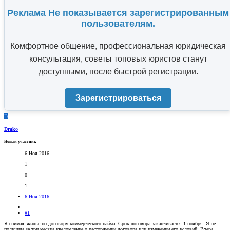
Реклама Не показывается зарегистрированным
пользователям.
Комфортное общение, профессиональная юридическая
консультация, советы топовых юристов станут
доступными, после быстрой регистрации.
Зарегистрироваться
D
Drako
Новый участник
6 Ноя 2016
1
0
1
6 Ноя 2016
#1
Я снимаю жилье по договору коммерческого найма. Срок договора заканчивается 1 ноября. Я не
получила за три месяца уведомление о расторжении договора или изменении его условий. Вчера