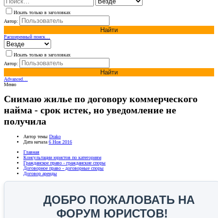
Искать только в заголовках
Автор:
Найти
Расширенный поиск…
Искать только в заголовках
Автор:
Найти
Advanced…
Меню
Снимаю жилье по договору коммерческого
найма - срок истек, но уведомление не
получила
Автор темы
Drako
Дата начала
6 Ноя 2016
Главная
Консультации юристов по категориям
Гражданское право - гражданские споры
Договорное право - договорные споры
Договор аренды
ДОБРО ПОЖАЛОВАТЬ НА
ФОРУМ ЮРИСТОВ!