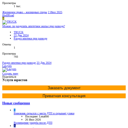
Просмотры
1 тыс.
Жилищное право - жилищные споры
2 Июл 2025
HodlRoad
H
Можно ли разделить ипотечное жилье при разводе?
TRUCK
23 Дек 2024
Раздел ипотеки при разводе
Ответы
1
Просмотры
793
Раздел ипотеки при разводе
23 Дек 2024
Lawyers
Создать тему
Поделиться
Услуги юристов
Заказать документ
Приватная консультация
Новые сообщения
L
Виновник скрылся с места ДТП и скрывает улики
Последнее: Lena000
26 Июл 2026
Возмещение ущерба после ДТП
A