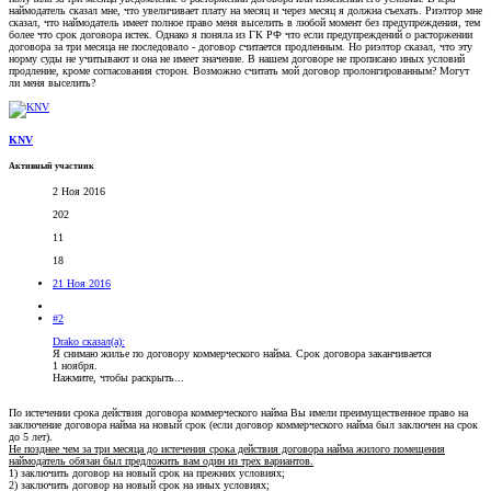
наймодатель сказал мне, что увеличивает плату на месяц и через месяц я должна съехать. Риэлтор мне
сказал, что наймодатель имеет полное право меня выселить в любой момент без предупреждения, тем
более что срок договора истек. Однако я поняла из ГК РФ что если предупреждений о расторжении
договора за три месяца не последовало - договор считается продленным. Но риэлтор сказал, что эту
норму суды не учитывают и она не имеет значение. В нашем договоре не прописано иных условий
продление, кроме согласования сторон. Возможно считать мой договор пролонгированным? Могут
ли меня выселить?
KNV
Активный участник
2 Ноя 2016
202
11
18
21 Ноя 2016
#2
Drako сказал(а):
Я снимаю жилье по договору коммерческого найма. Срок договора заканчивается
1 ноября.
Нажмите, чтобы раскрыть...
По истечении срока действия договора коммерческого найма Вы имели преимущественное право на
заключение договора найма на новый срок (если договор коммерческого найма был заключен на срок
до 5 лет).
Не позднее чем за три месяца до истечения срока действия договора найма жилого помещения
наймодатель обязан был предложить вам один из трех вариантов.
1) заключить договор на новый срок на прежних условиях;
2) заключить договор на новый срок на иных условиях;