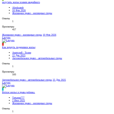
получить жилье взамен аварийного
Alexksandr
10 Фев 2026
Жилищное право - жилищные споры
Ответы
1
Просмотры
457
Жилищное право - жилищные споры
10 Фев 2026
Lawyers
А
Как вернуть подаренное жилье
Анатолий - Толян
22 Дек 2025
Автомобильное право - автомобильные споры
Ответы
1
Просмотры
593
Автомобильное право - автомобильные споры
25 Дек 2025
Lawyers
Т
Ветхое жилье и права ребенка.
Татьяна777
2 Июл 2025
Жилищное право - жилищные споры
Ответы
1