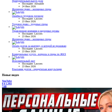
Принудительный выкуп доли
Последнее: Alexandit
24 Июл 2026
Жилищное право - жилищные споры
Ошибка в трудовом договоре
Последнее: Lawyers
23 Июл 2026
Трудовое право - трудовые споры
Управляющие компании и надзорные органы
Последнее: Lawyers
23 Июл 2026
Жилищное право - жилищные споры
Оплата долгов за квартиру, в которой не проживаю
Последнее: Lawyers
23 Июл 2026
Коммунальные услуги - вопросы и споры по ЖКХ
Исполнительный лист
Последнее: Lawyers
23 Июл 2026
Взыскание долгов - юридическая консультация
Новые видео
YouTube
0
0
1.993
7:08