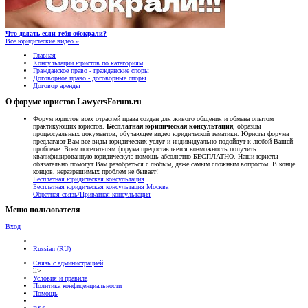
Что делать если тебя обокрали?
Все юридические видео »
Главная
Консультации юристов по категориям
Гражданское право - гражданские споры
Договорное право - договорные споры
Договор аренды
О форуме юристов LawyersForum.ru
Форум юристов всех отраслей права создан для живого общения и обмена опытом
практикующих юристов.
Бесплатная юридическая консультация
, образцы
процессуальных документов, обучающее видео юридической тематики. Юристы форума
предлагают Вам все виды юридических услуг и индивидуально подойдут к любой Вашей
проблеме. Всем посетителям форума предоставляется возможность получить
квалифицированную юридическую помощь абсолютно БЕСПЛАТНО. Наши юристы
обязательно помогут Вам разобраться с любым, даже самым сложным вопросом. В конце
концов, неразрешимых проблем не бывает!
Бесплатная юридическая консультация
Бесплатная юридическая консультация Москва
Обратная связь/Приватная консультация
Меню пользователя
Вход
Russian (RU)
Связь с администрацией
li>
Условия и правила
Политика конфиденциальности
Помощь