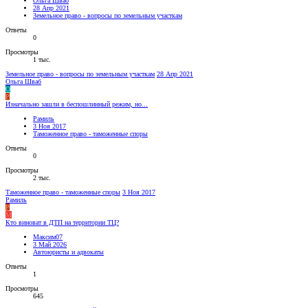
Ольга Шваб
28 Апр 2021
Земельное право - вопросы по земельным участкам
Ответы
0
Просмотры
1 тыс.
Земельное право - вопросы по земельным участкам
28 Апр 2021
Ольга Шваб
О
Р
Изначально зашли в беспошлинный режим, но...
Рамиль
3 Ноя 2017
Таможенное право - таможенные споры
Ответы
0
Просмотры
2 тыс.
Таможенное право - таможенные споры
3 Ноя 2017
Рамиль
Р
М
Кто виноват в ДТП на территории ТЦ?
Максим07
3 Май 2026
Автоюристы и адвокаты
Ответы
1
Просмотры
645