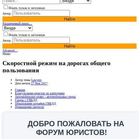
Искать только в заголовках
Автор:
Найти
Расширенный поиск…
Искать только в заголовках
Автор:
Найти
Advanced…
Меню
Скоростной режим на дорогах общего
пользования
Автор темы
Lawyers
Дата начала
27 Ноя 2017
Главная
Консультации юристов по категориям
Автомобильное право - автомобильные споры
Споры с ГИБДД
Обжалование штрафов ГИБДД
Превышение скорости
ДОБРО ПОЖАЛОВАТЬ НА
ФОРУМ ЮРИСТОВ!