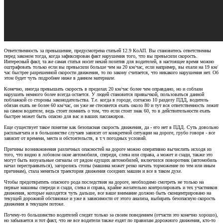
Ответственность за превышение, предусмотрена статьей 12.9 КоАП. Вы становитесь ответственны
перед законом тогда, когда зафиксирован факт нарушения того, что вы превысили скорость.
Интересный факт, та же самая статья носит некий позитив для водителей, в настоящее время можно
оштрафовать только если вы превысили больше чем на 20 км/час, если например, вы ехали на 19 км/
час быстрее разрешенной скорости движения, то по закону считается, что никакого нарушения нет. Об
этом будет чуть подробнее ниже в данном материале.
Конечно, иногда превышать скорость в пределах 20 км/час более чем оправдано, но и соблазн
нарушить немного более всегда остается. У людей становится привычкой, пользоваться данной
поблажкой со стороны законодательства. Т.е. когда в городе, согласно 10 разделу ПДД, водитель
обязан ехать не более 60 км/час, он уже не стесняется ехать около 80 и тут вся ответственность лежит
на самом водителе, ведь стоит помнить о том, что если стоит знак 60, то в действительности ехать
быстрее может быть опасно для вас и ваших пассажиров.
Еще существует такое понятие как безопасная скорость движения, да - его нет в ПДД. Суть довольно
расплывчата и в большинстве случаев зависит от конкретной ситуации на дороге, грубо говоря - все
зависит от времени, места и обстоятельств, в т.ч погодных условий.
Причины возникновения различных опасностей на дороге можно оперативно вычислить исходя из
того, что видно в лобовом окне автомобиля, спереди, слева или справа, а может и сзади, также это
могут быть визуальные сигналы от рядом едущих автомобилей, включился поворотник (автомобиль
начал перестраиваться), загорелись стопы (машина может резко начать торможение по тем или иным
причинам), стала меняться траектория движения соседних машин и все в таком духе.
Чтобы предотвратить опасного рода последствия на дороге, необходимо смотреть не только на
первые машины спереди и сзади, слева и справа, крайне желательно контролировать и тех участников
движения, которые находятся чуть дальше, все ваше внимание должно быть сконцентрировано на
текущей дорожной обстановке и уже в зависимости от этого анализа, выбирать безопасную скорость
движения в текущем потоке.
Почему-то большинство водителей следят только за своим поведением (отчасти это конечно хорошо),
но забывается и тот факт, что не все водители также ездят по правилам дорожного движения, кто-то