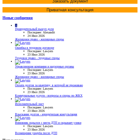
Заказать документ
Приватная консультация
Новые сообщения
A
Принудительный выкуп доли
Последнее: Alexandit
24 Июл 2026
Жилищное право - жилищные споры
Ошибка в трудовом договоре
Последнее: Lawyers
23 Июл 2026
Трудовое право - трудовые споры
Управляющие компании и надзорные органы
Последнее: Lawyers
23 Июл 2026
Жилищное право - жилищные споры
Оплата долгов за квартиру, в которой не проживаю
Последнее: Lawyers
23 Июл 2026
Коммунальные услуги - вопросы и споры по ЖКХ
Исполнительный лист
Последнее: Lawyers
23 Июл 2026
Взыскание долгов - юридическая консультация
Виновник скрылся с места ДТП и скрывает улики
Последнее: Lawyers
23 Июл 2026
Возмещение ущерба после ДТП