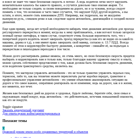
и вовсе не знает что такое безопасная скорость в потоке. А ведь водители легко могут нарушить
незначительное казалось бы какое-то правило, а случится довольно таки опасная авария. Т.е.
необходимо не только следить за своим поведением на дороге, но и за чужими, всегда следует
помнить о том, что возможно и часто такое случается, что нарушит ПДД другой водитель, а вы
кстати, в итоге, можете стать виновником ДТП. Например, вас подрезали, вы не аккуратно
вывернули руль, слишком резко и как следствие задели автомобиль, двигающийся в соседней полосе
движения.
Еще один пример, когда нет острой необходимости набирать темп движения автомобиля для проезда
регулируемого перекрестка в момент, когда вы к нему приближаетесь, а вам вот-вот только загорелся
зеленый сигнал светофора, в таком случае, существует очень большая вероятность того, что с
поперечной дороги водитель может завершать проезд перекрестка (а вам его не видно из-за какой-то
машины, дерева и т.д), а они имеют право завершить свой маневр, согласно п. 13.7 ПДД. Всегда
помните об этом и корректируйте быстроту движения, а конкретнее - снижайте её, на подъездах к
перекресткам и пешеходным переходам в том числе.
Можно долго рассматривать данные нюансы, их очень много, но свою безопасную скорость придется
выбирать и корректировать вам и только вам, только благодаря вашему здравому смыслу и опыту,
можно сделать собственное представление о том, какая должна быть безопасная скорость движения,
если водителем транспортного средства, являетесь вы.
Помните, что мастерски управлять автомобилем - это не только грамотно управлять педалью газа,
тормозом, либо то, как вы технично можете переключать рычаг коробки передач, грамотное и
профессиональное управление автомобилем - это умение объективно анализировать ситуацию на
дороге и что самое важное, оперативно реагировать на ее изменение, ведь на дороге, как и в жизни,
все меняется, все течет.
Желаем вам безопасных дней на дорогах и здоровья, будьте любезны, берегите себя, свои семьи и
окружающих людей вокруг, ведь автомобиль - это действительно, источник повышенной опасности,
как его не покрути.
Toggle signature
Заказать юридический документ
Для ответа нужно войти/зарегистрироваться
Похожие темы
О
Правовой режим земли особо охраняемых территорий и объектов