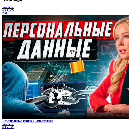
Новые видео
YouTube
0
0
1.995
7:08
Персональные данные | Самое важное
YouTube
0
0
2.171