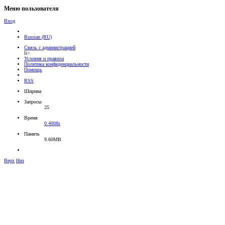
Меню пользователя
Вход
Russian (RU)
Связь с администрацией
li>
Условия и правила
Политика конфиденциальности
Помощь
RSS
Ширина
Запросы
25
Время
0.4008s
Память
9.60MB
Верх
Низ