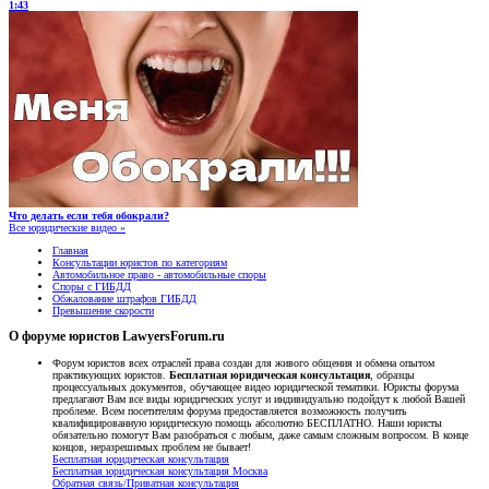
1:43
Что делать если тебя обокрали?
Все юридические видео »
Главная
Консультации юристов по категориям
Автомобильное право - автомобильные споры
Споры с ГИБДД
Обжалование штрафов ГИБДД
Превышение скорости
О форуме юристов LawyersForum.ru
Форум юристов всех отраслей права создан для живого общения и обмена опытом
практикующих юристов.
Бесплатная юридическая консультация
, образцы
процессуальных документов, обучающее видео юридической тематики. Юристы форума
предлагают Вам все виды юридических услуг и индивидуально подойдут к любой Вашей
проблеме. Всем посетителям форума предоставляется возможность получить
квалифицированную юридическую помощь абсолютно БЕСПЛАТНО. Наши юристы
обязательно помогут Вам разобраться с любым, даже самым сложным вопросом. В конце
концов, неразрешимых проблем не бывает!
Бесплатная юридическая консультация
Бесплатная юридическая консультация Москва
Обратная связь/Приватная консультация