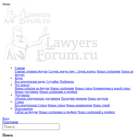
Меню
Главная
Главная страница форума
Создать новую тему / Задать вопрос
Новые сообщения
Поиск по
форуму
Видео
Все юридические видео
Случайно
Плейлисты
Что нового
Новые события на форуме
Новые сообщения
Новые статьи
Комментарии к новой статье
Новые документы
Новые сообщения в профиле
Документы
Образцы юридических документов
Последние рецензии
Поиск ресурсов
Статьи
Все юридические Статьи
Новые статьи
Новые комментарии
Поиск статей
Пользователи
Сейчас на форуме
Новые сообщения в профиле
Поиск сообщений в профиле
Вход
Регистрация
Поиск