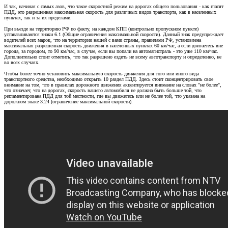
И так, начиная с самых азов, что такое скоростной режим на дорогах общего пользования - как гласят
ПДД, это разрешенная максимальная скорость для различных видов транспорта, как в населенных
пунктах, так и за их пределами.
При въезде на территорию РФ по факту, на каждом КПП (контрольно пропускном пункте)
устанавливаются знаки 6.1 (Общие ограничения максимальной скорости). Данный знак предупреждает
водителей всех марок, что на территории нашей с вами страны, правилами РФ, установлена
максимальная разрешенная скорость движения в населенных пунктах 60 км/час, а если двигаетесь вне
города, за городом, то 90 км/час, в случае, если вы попали на автомагистраль - это уже 110 км/час.
Дополнительно стоит отметить, что так разрешено ездить не всему автотранспорту и определенно, не
во всех случаях.
Чтобы более точно установить максимальную скорость движения для того или иного вида
транспортного средства, необходимо открыть 10 раздел ПДД. Здесь стоит сконцентрировать свое
внимание на том, что в правилах дорожного движения акцентируется внимание на словах "не более",
что означает, что на дорогах, скорость вашего автомобиля не должна быть больше той, что
регламентирована ПДД для той местности, где вы движетесь или не более той, что указана на
дорожном знаке 3.24 (ограничение максимальной скорости).