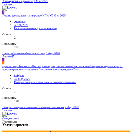
Автоюристы и адвокаты
7 Май 2026
Lawyers
A
Подача декларации на закрытое ИП с УСН за 2025
Anouke27
3 Апр 2026
Налогообложение физических лиц
Ответы
2
Просмотры
784
Налогообложение физических лиц
6 Апр 2026
Anouke27
A
K
купила смартфон на wildberries у мегафона, после первой распаковки обнаружила гнутый корпус,
продавец отказал по причине “механическое повреждение” —
kolykate
30 Мар 2026
Возврат товаров в магазины и интернет-магазины
Ответы
1
Просмотры
490
Возврат товаров в магазины и интернет-магазины
2 Апр 2026
Lawyers
Создать тему
Поделиться
Услуги юристов