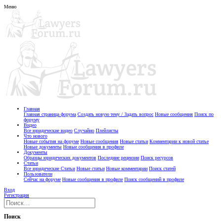
Меню
Главная
Главная страница форума
Создать новую тему / Задать вопрос
Новые сообщения
Поиск по
форуму
Видео
Все юридические видео
Случайно
Плейлисты
Что нового
Новые события на форуме
Новые сообщения
Новые статьи
Комментарии к новой статье
Новые документы
Новые сообщения в профиле
Документы
Образцы юридических документов
Последние рецензии
Поиск ресурсов
Статьи
Все юридические Статьи
Новые статьи
Новые комментарии
Поиск статей
Пользователи
Сейчас на форуме
Новые сообщения в профиле
Поиск сообщений в профиле
Вход
Регистрация
Поиск