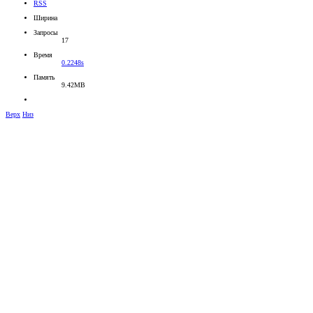
RSS
Ширина
Запросы
17
Время
0.2248s
Память
9.42MB
Верх
Низ