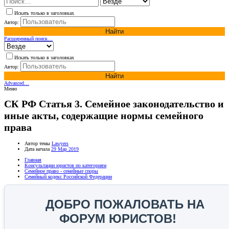
Искать только в заголовках
Автор:
Найти
Расширенный поиск…
Искать только в заголовках
Автор:
Найти
Advanced…
Меню
СК РФ Статья 3. Семейное законодательство и
иные акты, содержащие нормы семейного
права
Автор темы
Lawyers
Дата начала
29 Мар 2019
Главная
Консультации юристов по категориям
Семейное право - семейные споры
Семейный кодекс Российской Федерации
ДОБРО ПОЖАЛОВАТЬ НА
ФОРУМ ЮРИСТОВ!