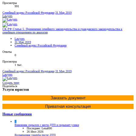
Просмотры
991
Семейный кодекс Российской Федерации
31 Мар 2019
Lawyers
СК РФ Статья 5. Применение семейного законодательства и гражданского законодательства к
семейным отношениям по аналогии
Lawyers
31 Мар 2019
Семейный кодекс Российской Федерации
Ответы
0
Просмотры
1 тыс.
Семейный кодекс Российской Федерации
31 Мар 2019
Lawyers
Создать тему
Поделиться
Услуги юристов
Заказать документ
Приватная консультация
Новые сообщения
L
Виновник скрылся с места ДТП и скрывает улики
Последнее: Lena000
26 Июл 2026
Возмещение ущерба после ДТП