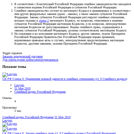
В соответствии с Конституцией Российской Федерации семейное законодательство находится
в совместном ведении Российской Федерации и субъектов Российской Федерации.
Семейное законодательство состоит из настоящего Кодекса и принимаемых в соответствии с
ним других федеральных законов (далее - законы), а также законов субъектов Российской
Федерации. Законы субъектов Российской Федерации регулируют семейные отношения,
которые указаны в
статье 2
настоящего Кодекса, по вопросам, отнесенным к ведению
субъектов Российской Федерации настоящим Кодексом, и по вопросам, непосредственно
настоящим Кодексом не урегулированным. Нормы семейного права, содержащиеся в
законах субъектов Российской Федерации, должны соответствовать настоящему Кодексу.
На основании и во исполнение настоящего Кодекса, других законов, указов Президента
Российской Федерации Правительство Российской Федерации вправе принимать
нормативные правовые акты в случаях, непосредственно предусмотренных настоящим
Кодексом, другими законами, указами Президента Российской Федерации.
Toggle signature
Заказать юридический документ
Для ответа нужно войти/зарегистрироваться
Похожие темы
СК РФ Статья 9. Применение исковой давности в семейных отношениях (ст. 9 Семейного кодекса)
Lawyers
31 Мар 2019
Семейный кодекс Российской Федерации
Ответы
4
Просмотры
3 тыс.
Семейный кодекс Российской Федерации
31 Мар 2019
Lawyers
СК РФ Статья 8. Защита семейных прав (ст. 8 Семейного кодекса Российской Федерации)