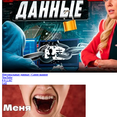
Персональные данные | Самое важное
YouTube
0
0
2.167
1:43