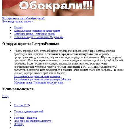
Что делать если тебя обокрали?
Все юридические видео »
Главная
Консультации юристов по категориям
Семейное право - семейные споры
Семейный кодекс Российской Федерации
О форуме юристов LawyersForum.ru
Форум юристов всех отраслей права создан для живого общения и обмена опытом
практикующих юристов.
Бесплатная юридическая консультация
, образцы
процессуальных документов, обучающее видео юридической тематики. Юристы форума
предлагают Вам все виды юридических услуг и индивидуально подойдут к любой Вашей
проблеме. Всем посетителям форума предоставляется возможность получить
квалифицированную юридическую помощь абсолютно БЕСПЛАТНО. Наши юристы
обязательно помогут Вам разобраться с любым, даже самым сложным вопросом. В конце
концов, неразрешимых проблем не бывает!
Бесплатная юридическая консультация
Бесплатная юридическая консультация Москва
Обратная связь/Приватная консультация
Меню пользователя
Вход
Russian (RU)
Связь с администрацией
li>
Условия и правила
Политика конфиденциальности
Помощь