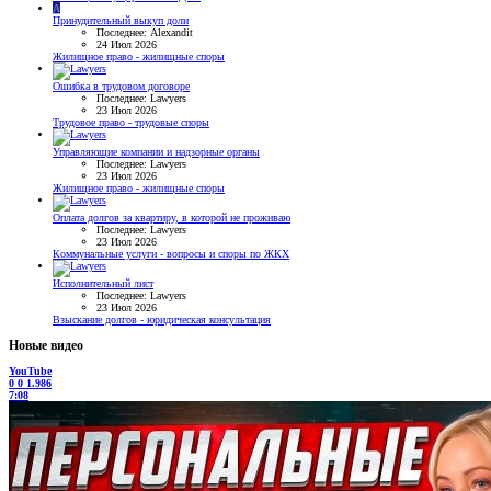
A
Принудительный выкуп доли
Последнее: Alexandit
24 Июл 2026
Жилищное право - жилищные споры
Ошибка в трудовом договоре
Последнее: Lawyers
23 Июл 2026
Трудовое право - трудовые споры
Управляющие компании и надзорные органы
Последнее: Lawyers
23 Июл 2026
Жилищное право - жилищные споры
Оплата долгов за квартиру, в которой не проживаю
Последнее: Lawyers
23 Июл 2026
Коммунальные услуги - вопросы и споры по ЖКХ
Исполнительный лист
Последнее: Lawyers
23 Июл 2026
Взыскание долгов - юридическая консультация
Новые видео
YouTube
0
0
1.986
7:08