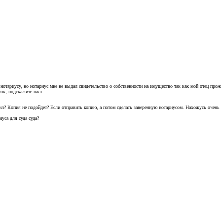
нотариусу, но нотариус мне не выдал свидетельство о собственности на имущество так как мой отец прож
сок, подскажите пжл
рил? Копия не подойдет? Если отправить копию, а потом сделать заверенную нотариусом. Нахожусь очень
уса для суда суда?