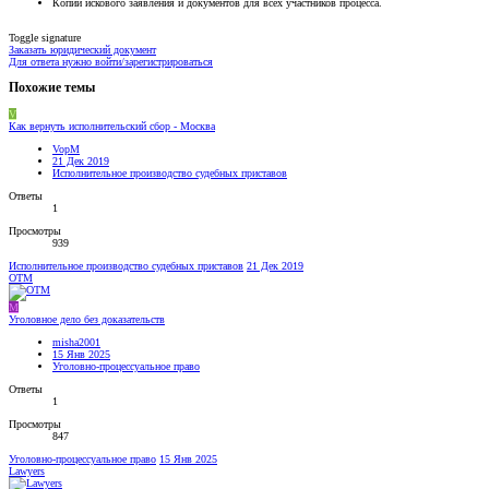
Копии искового заявления и документов для всех участников процесса.
Toggle signature
Заказать юридический документ
Для ответа нужно войти/зарегистрироваться
Похожие темы
V
Как вернуть исполнительский сбор - Москва
VopM
21 Дек 2019
Исполнительное производство судебных приставов
Ответы
1
Просмотры
939
Исполнительное производство судебных приставов
21 Дек 2019
OTM
M
Уголовное дело без доказательств
misha2001
15 Янв 2025
Уголовно-процессуальное право
Ответы
1
Просмотры
847
Уголовно-процессуальное право
15 Янв 2025
Lawyers