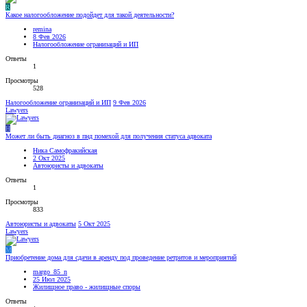
R
Какое налогообложение подойдет для такой деятельности?
remina
8 Фев 2026
Налогообложение огранизаций и ИП
Ответы
1
Просмотры
528
Налогообложение огранизаций и ИП
9 Фев 2026
Lawyers
Н
Может ли быть диагноз в пнд помехой для получения статуса адвоката
Ника Самофракийская
2 Окт 2025
Автоюристы и адвокаты
Ответы
1
Просмотры
833
Автоюристы и адвокаты
5 Окт 2025
Lawyers
M
Приобретение дома для сдачи в аренду под проведение ретритов и мероприятий
margo_85_n
25 Июл 2025
Жилищное право - жилищные споры
Ответы