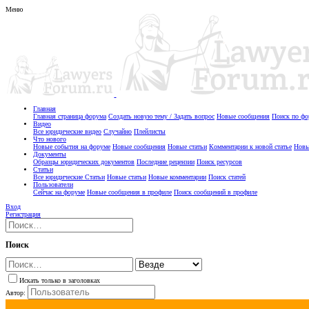
Меню
Главная
Главная страница форума
Создать новую тему / Задать вопрос
Новые сообщения
Поиск по ф
Видео
Все юридические видео
Случайно
Плейлисты
Что нового
Новые события на форуме
Новые сообщения
Новые статьи
Комментарии к новой статье
Новы
Документы
Образцы юридических документов
Последние рецензии
Поиск ресурсов
Статьи
Все юридические Статьи
Новые статьи
Новые комментарии
Поиск статей
Пользователи
Сейчас на форуме
Новые сообщения в профиле
Поиск сообщений в профиле
Вход
Регистрация
Поиск
Искать только в заголовках
Автор: