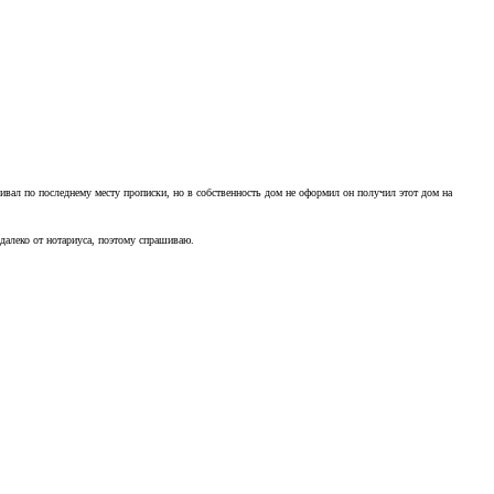
ивал по последнему месту прописки, но в собственность дом не оформил он получил этот дом на
 далеко от нотариуса, поэтому спрашиваю.