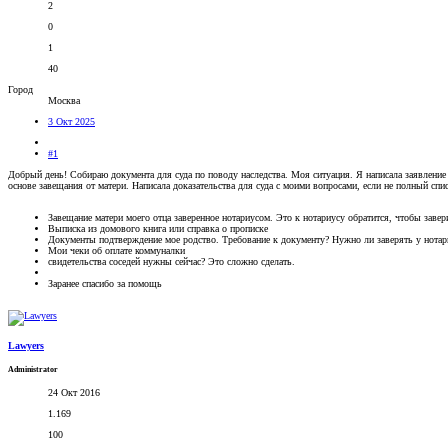
2
0
1
40
Город
Москва
3 Окт 2025
#1
Добрый день! Собираю документа для суда по поводу наследства. Моя ситуация. Я написала заявление 
основе завещания от матери. Написала доказательства для суда с моими вопросами, если не полный спи
Завещание матери моего отца заверенное нотариусом. Это к нотариусу обратится, чтобы заве
Выписка из домового книга или справка о прописке
Документы подтверждение мое родство. Требование к документу? Нужно ли заверять у нотари
Мои чеки об оплате коммуналки
свидетельства соседей нужны сейчас? Это сложно сделать.
Заранее спасибо за помощь
Lawyers
Administrator
24 Окт 2016
1.169
100