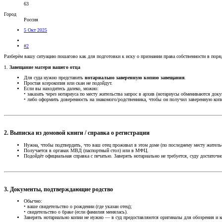
63
Город
Россия
5 Окт 2025
#2
Разберём вашу ситуацию пошагово как для подготовки к иску о признании права собственности в поря
1.
Завещание матери вашего отца
Для суда нужно представить
нотариально заверенную копию завещания
.
Простая ксерокопия или скан не подойдут.
Если вы находитесь далеко, можно:
• заказать через нотариуса по месту жительства запрос в архив (нотариусы обмениваются доку
• либо оформить доверенность на знакомого/родственника, чтобы он получил заверенную копи
2.
Выписка из домовой книги / справка о регистрации
Нужна, чтобы подтвердить, что ваш отец проживал в этом доме (по последнему месту жительс
Получается в органах МВД (паспортный стол) или в МФЦ.
Подойдёт официальная справка с печатью. Заверять нотариально не требуется, суду достаточн
3.
Документы, подтверждающие родство
Обычно:
• ваше свидетельство о рождении (где указан отец);
• свидетельство о браке (если фамилия менялась).
Заверять нотариально копии не нужно — в суд предоставляются оригиналы для обозрения и к