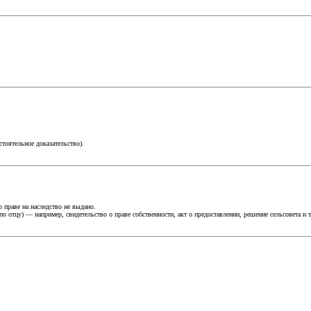
стоятельное доказательство).
о праве на наследство не выдано.
тцу) — например, свидетельство о праве собственности, акт о предоставлении, решение сельсовета и т.п