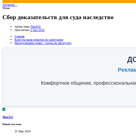
Advanced…
Меню
Сбор доказательств для суда наследство
Автор темы
Мар555
Дата начала
3 Окт 2025
Главная
Консультации юристов по категориям
Наследственное право - споры по наследству
Д
Рекла
Комфортное общение, профессиональная 
М
Мар555
Новый участник
31 Янв 2024