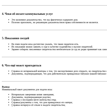
4.
Чеки об оплате коммунальных услуг
Это косвенное доказательство, что вы фактически содержите дом.
Полезно приложить, но решающим доказательством права собственности не является.
5.
Показания соседей
На этапе подачи иска достаточно указать, что такие свидетели есть.
Их показания можно заявить в суде в качестве ходатайства о вызове свидетелей.
Заранее собирать письменные свидетельства необязательно (и суд их редко принимает как само
6.
Что ещё может пригодиться
Справка из нотариальной конторы о том, что наследственное дело открыто, но свидетельство 
Документы, подтверждающие, что дом действительно принадлежал бабушке (вашей бабушке по о
Вывод:
Минимальный пакет документов для подачи иска:
Нотариально заверенная копия завещания;
Документы, подтверждающие родство;
Справка о последнем месте жительства отца;
Справка/документы о том, что дом принадлежал его матери;
Справка нотариуса об отказе в выдаче свидетельства;