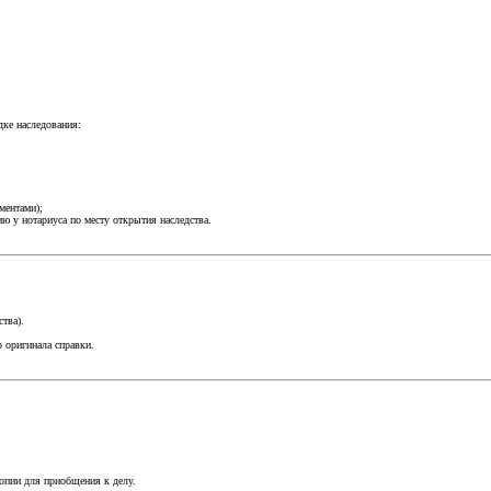
дке наследования:
ментами);
ю у нотариуса по месту открытия наследства.
тва).
о оригинала справки.
опии для приобщения к делу.