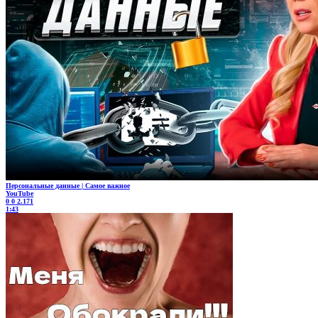
Персональные данные | Самое важное
YouTube
0
0
2.171
1:43