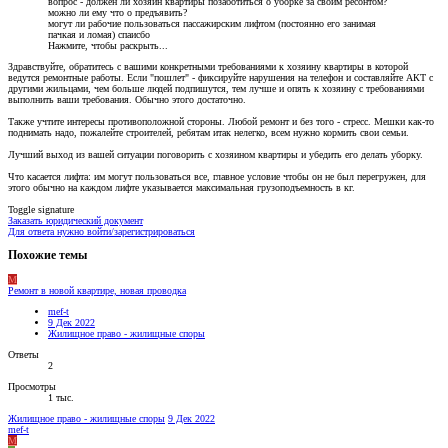
вопрос - должен ли хозяин квартиры позаботиться о уборке за своим ресонтом?
можно ли ему что о предъявить?
могут ли рабочие пользоваться пассажирским лифтом (постоянно его занимая
пачкая и ломая) спаисбо
Нажмите, чтобы раскрыть...
Здравствуйте, обратитесь с вашими конкретными требованиями к хозяину квартиры в которой
ведутся ремонтные работы. Если "пошлет" - фиксируйте нарушения на телефон и составляйте АКТ с
другими жильцами, чем больше людей подпишутся, тем лучше и опять к хозяину с требованиями
выполнить ваши требования. Обычно этого достаточно.
Также учтите интересы противоположной стороны. Любой ремонт и без того - стресс. Мешки как-то
поднимать надо, пожалейте строителей, ребятам итак нелегко, всем нужно кормить свои семьи.
Лучший выход из вашей ситуации поговорить с хозяином квартиры и убедить его делать уборку.
Что касается лифта: им могут пользоваться все, главное условие чтобы он не был перегружен, для
этого обычно на каждом лифте указывается максимальная грузоподъемность в кг.
Toggle signature
Заказать юридический документ
Для ответа нужно войти/зарегистрироваться
Похожие темы
M
Ремонт в новой квартире, новая проводка
mef-t
9 Дек 2022
Жилищное право - жилищные споры
Ответы
2
Просмотры
1 тыс.
Жилищное право - жилищные споры
9 Дек 2022
mef-t
M