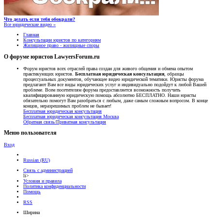
Что делать если тебя обокрали?
Все юридические видео »
Главная
Консультации юристов по категориям
Жилищное право - жилищные споры
О форуме юристов LawyersForum.ru
Форум юристов всех отраслей права создан для живого общения и обмена опытом
практикующих юристов.
Бесплатная юридическая консультация
, образцы
процессуальных документов, обучающее видео юридической тематики. Юристы форума
предлагают Вам все виды юридических услуг и индивидуально подойдут к любой Вашей
проблеме. Всем посетителям форума предоставляется возможность получить
квалифицированную юридическую помощь абсолютно БЕСПЛАТНО. Наши юристы
обязательно помогут Вам разобраться с любым, даже самым сложным вопросом. В конце
концов, неразрешимых проблем не бывает!
Бесплатная юридическая консультация
Бесплатная юридическая консультация Москва
Обратная связь/Приватная консультация
Меню пользователя
Вход
Russian (RU)
Связь с администрацией
li>
Условия и правила
Политика конфиденциальности
Помощь
RSS
Ширина