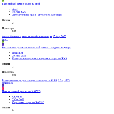
A
Гарантийный ремонт более 45 дней
Ann1
10 Апр 2026
Автомобильное право - автомобильные споры
Ответы
3
Просмотры
644
Автомобильное право - автомобильные споры
15 Апр 2026
Ann1
A
A
Взыскивание долга за капитальный ремонт с продавца квартиры
amigomen
29 Мар 2025
Коммунальные услуги - вопросы и споры по ЖКХ
Ответы
2
Просмотры
938
Коммунальные услуги - вопросы и споры по ЖКХ
3 Апр 2025
amigomen
A
С
Некачественный ремонт по КАСКО
СЮМ-36
7 Сен 2022
Страховые споры по КАСКО
Ответы
0