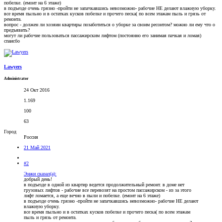
побелке. (емонт на 6 этаже)
в подъезде очень грязно -пройти не запачкавшись невозможно- рабочие НЕ делают влажную уборку.
все время пыльно и в остатках кусков побелке и прочего песка( по всем этажам пыль и грязь от
ремонта.
вопрос - должен ли хозяин квартиры позаботиться о уборке за своим ресонтом? можно ли ему что о
предъявить?
могут ли рабочие пользоваться пассажирским лифтом (постоянно его занимая пачкая и ломая)
спаисбо
Lawyers
Administrator
24 Окт 2016
1.169
100
63
Город
Россия
21 Май 2021
#2
Энжи сказал(а):
добрый день!
в подъезде в одной из квартир ведется продолжительный ремонт. в доме нет
грузовых лифтов - рабочие все перевозят на простом пассажирском - из за этого
лифт ломается, а еще вечно в пыли и побелке. (емонт на 6 этаже)
в подъезде очень грязно -пройти не запачкавшись невозможно- рабочие НЕ делают
влажную уборку.
все время пыльно и в остатках кусков побелке и прочего песка( по всем этажам
пыль и грязь от ремонта.