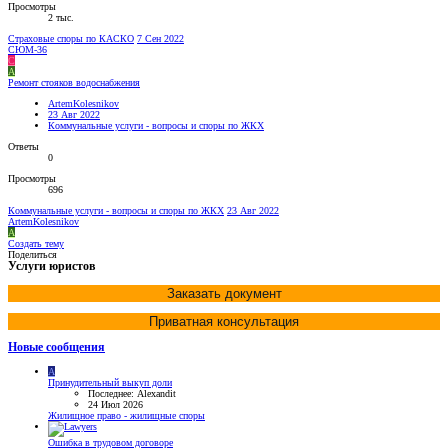
Просмотры
2 тыс.
Страховые споры по КАСКО
7 Сен 2022
СЮМ-36
С
A
Ремонт стояков водоснабжения
ArtemKolesnikov
23 Авг 2022
Коммунальные услуги - вопросы и споры по ЖКХ
Ответы
0
Просмотры
696
Коммунальные услуги - вопросы и споры по ЖКХ
23 Авг 2022
ArtemKolesnikov
A
Создать тему
Поделиться
Услуги юристов
Заказать документ
Приватная консультация
Новые сообщения
A
Принудительный выкуп доли
Последнее: Alexandit
24 Июл 2026
Жилищное право - жилищные споры
Ошибка в трудовом договоре