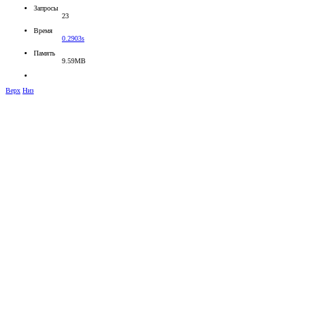
Запросы
23
Время
0.2903s
Память
9.59MB
Верх
Низ