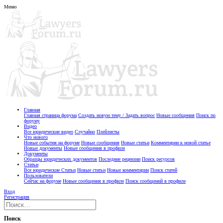
Меню
Главная
Главная страница форума
Создать новую тему / Задать вопрос
Новые сообщения
Поиск по
форуму
Видео
Все юридические видео
Случайно
Плейлисты
Что нового
Новые события на форуме
Новые сообщения
Новые статьи
Комментарии к новой статье
Новые документы
Новые сообщения в профиле
Документы
Образцы юридических документов
Последние рецензии
Поиск ресурсов
Статьи
Все юридические Статьи
Новые статьи
Новые комментарии
Поиск статей
Пользователи
Сейчас на форуме
Новые сообщения в профиле
Поиск сообщений в профиле
Вход
Регистрация
Поиск