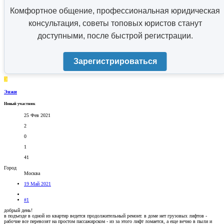
Комфортное общение, профессиональная юридическая
консультация, советы топовых юристов станут
доступными, после быстрой регистрации.
Зарегистрироваться
Э
Энжи
Новый участник
25 Фев 2021
2
0
1
41
Город
Москва
19 Май 2021
#1
добрый день!
в подъезде в одной из квартир ведется продолжительный ремонт. в доме нет грузовых лифтов -
рабочие все перевозят на простом пассажирском - из за этого лифт ломается, а еще вечно в пыли и