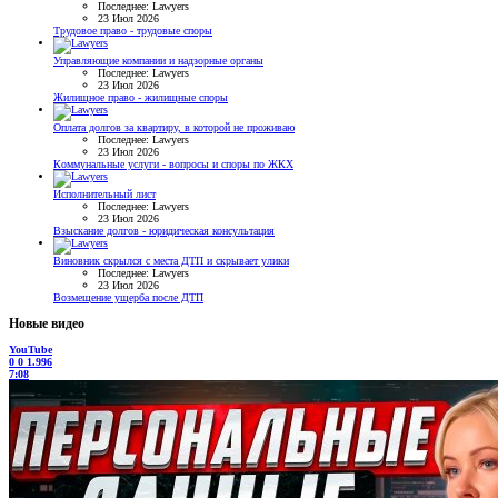
Последнее: Lawyers
23 Июл 2026
Трудовое право - трудовые споры
Управляющие компании и надзорные органы
Последнее: Lawyers
23 Июл 2026
Жилищное право - жилищные споры
Оплата долгов за квартиру, в которой не проживаю
Последнее: Lawyers
23 Июл 2026
Коммунальные услуги - вопросы и споры по ЖКХ
Исполнительный лист
Последнее: Lawyers
23 Июл 2026
Взыскание долгов - юридическая консультация
Виновник скрылся с места ДТП и скрывает улики
Последнее: Lawyers
23 Июл 2026
Возмещение ущерба после ДТП
Новые видео
YouTube
0
0
1.996
7:08