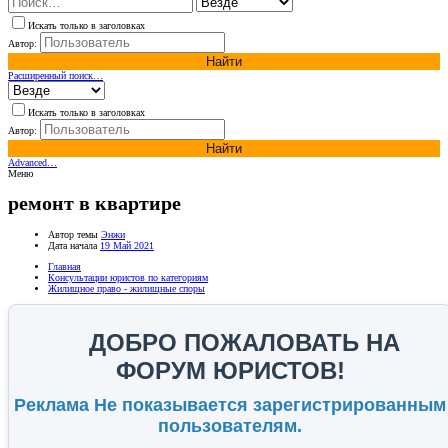
Искать только в заголовках
Автор:
Найти
Расширенный поиск…
Искать только в заголовках
Автор:
Найти
Advanced…
Меню
ремонт в квартире
Автор темы
Энжи
Дата начала
19 Май 2021
Главная
Консультации юристов по категориям
Жилищное право - жилищные споры
ДОБРО ПОЖАЛОВАТЬ НА
ФОРУМ ЮРИСТОВ!
Реклама Не показывается зарегистрированным
пользователям.