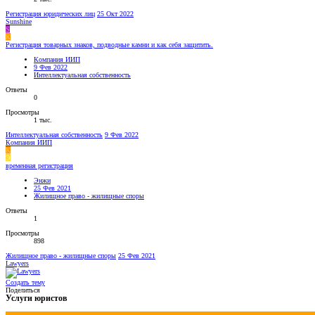
Регистрация юридических лиц
25 Окт 2022
Sunshine
S
К
Регистрация товарных знаков, подводные камни и как себя защитить.
Компания ИИП
9 Фев 2022
Интеллектуальная собственность
Ответы
0
Просмотры
1 тыс.
Интеллектуальная собственность
9 Фев 2022
Компания ИИП
К
Э
временная регистрация
Энжи
25 Фев 2021
Жилищное право - жилищные споры
Ответы
1
Просмотры
898
Жилищное право - жилищные споры
25 Фев 2021
Lawyers
Создать тему
Поделиться
Услуги юристов