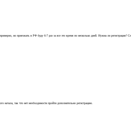
римерно, но приезжать в РФ буду 6-7 раз за все это время по несколько дней. Нужна ли регистрация? Сп
го начала, так что нет необходимости пройти дополнительно регистрацию.