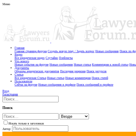
Меню
Главная
Главная страница форума
Создать новую тему / Задать вопрос
Новые сообщения
Поиск по ф
Видео
Все юридические видео
Случайно
Плейлисты
Что нового
Новые события на форуме
Новые сообщения
Новые статьи
Комментарии к новой статье
Новы
Документы
Образцы юридических документов
Последние рецензии
Поиск ресурсов
Статьи
Все юридические Статьи
Новые статьи
Новые комментарии
Поиск статей
Пользователи
Сейчас на форуме
Новые сообщения в профиле
Поиск сообщений в профиле
Вход
Регистрация
Поиск
Искать только в заголовках
Автор: