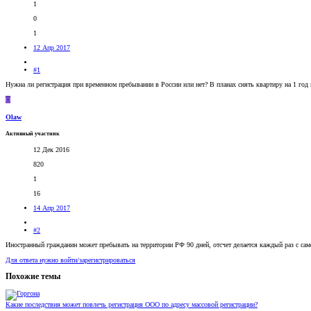
1
0
1
12 Апр 2017
#1
Нужна ли регистрация при временном пребывании в России или нет? В планах снять квартиру на 1 год п
O
Olaw
Активный участник
12 Дек 2016
820
1
16
14 Апр 2017
#2
Иностранный гражданин может пребывать на территории РФ 90 дней, отсчет делается каждый раз с само
Для ответа нужно войти/зарегистрироваться
Похожие темы
Какие последствия может повлечь регистрация ООО по адресу массовой регистрации?