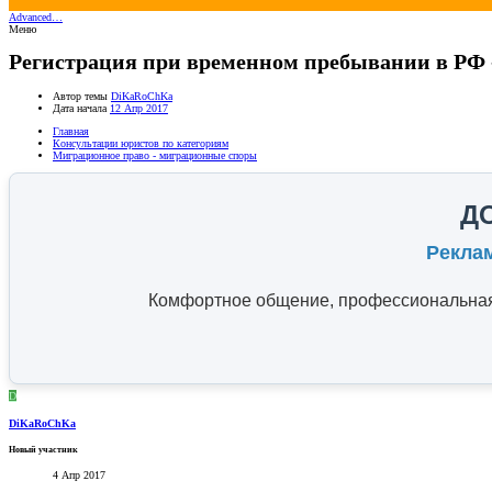
Advanced…
Меню
Регистрация при временном пребывании в РФ 
Автор темы
DiKaRoChKa
Дата начала
12 Апр 2017
Главная
Консультации юристов по категориям
Миграционное право - миграционные споры
Д
Рекла
Комфортное общение, профессиональная 
D
DiKaRoChKa
Новый участник
4 Апр 2017