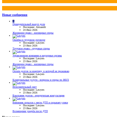
Новые сообщения
A
Принудительный выкуп доли
Последнее: Alexandit
24 Июл 2026
Жилищное право - жилищные споры
Ошибка в трудовом договоре
Последнее: Lawyers
23 Июл 2026
Трудовое право - трудовые споры
Управляющие компании и надзорные органы
Последнее: Lawyers
23 Июл 2026
Жилищное право - жилищные споры
Оплата долгов за квартиру, в которой не проживаю
Последнее: Lawyers
23 Июл 2026
Коммунальные услуги - вопросы и споры по ЖКХ
Исполнительный лист
Последнее: Lawyers
23 Июл 2026
Взыскание долгов - юридическая консультация
Виновник скрылся с места ДТП и скрывает улики
Последнее: Lawyers
23 Июл 2026
Возмещение ущерба после ДТП