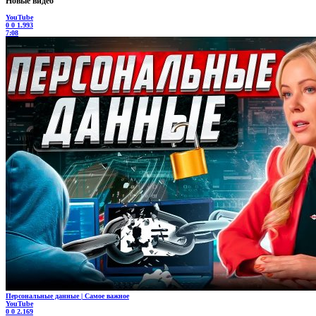
Новые видео
YouTube
0
0
1.993
7:08
Персональные данные | Самое важное
YouTube
0
0
2.169