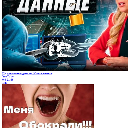
Персональные данные | Самое важное
YouTube
0
0
2.166
1:43