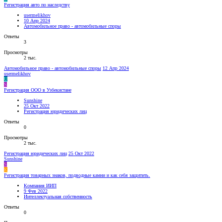
Регистрация авто по наследству
usermelikhov
10 Апр 2024
Автомобильное право - автомобильные споры
Ответы
3
Просмотры
2 тыс.
Автомобильное право - автомобильные споры
12 Апр 2024
usermelikhov
U
S
Регистрация ООО в Узбекистане
Sunshine
25 Окт 2022
Регистрация юридических лиц
Ответы
0
Просмотры
2 тыс.
Регистрация юридических лиц
25 Окт 2022
Sunshine
S
К
Регистрация товарных знаков, подводные камни и как себя защитить.
Компания ИИП
9 Фев 2022
Интеллектуальная собственность
Ответы
0