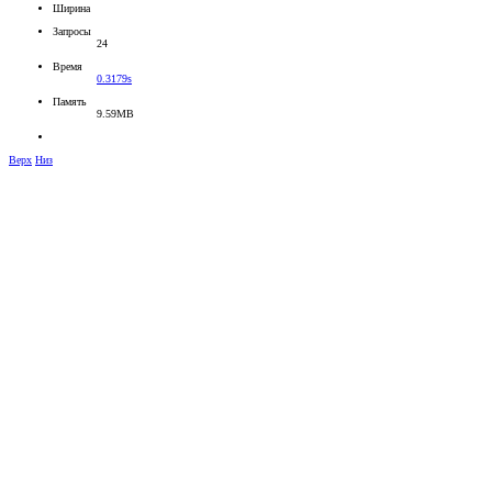
Ширина
Запросы
24
Время
0.3179s
Память
9.59MB
Верх
Низ