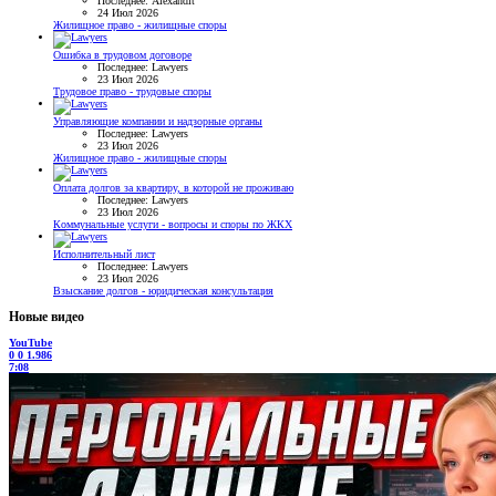
Последнее: Alexandit
24 Июл 2026
Жилищное право - жилищные споры
Ошибка в трудовом договоре
Последнее: Lawyers
23 Июл 2026
Трудовое право - трудовые споры
Управляющие компании и надзорные органы
Последнее: Lawyers
23 Июл 2026
Жилищное право - жилищные споры
Оплата долгов за квартиру, в которой не проживаю
Последнее: Lawyers
23 Июл 2026
Коммунальные услуги - вопросы и споры по ЖКХ
Исполнительный лист
Последнее: Lawyers
23 Июл 2026
Взыскание долгов - юридическая консультация
Новые видео
YouTube
0
0
1.986
7:08