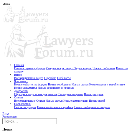
Меню
Главная
Главная страница форума
Создать новую тему / Задать вопрос
Новые сообщения
Поиск по
форуму
Видео
Все юридические видео
Случайно
Плейлисты
Что нового
Новые события на форуме
Новые сообщения
Новые статьи
Комментарии к новой статье
Новые документы
Новые сообщения в профиле
Документы
Образцы юридических документов
Последние рецензии
Поиск ресурсов
Статьи
Все юридические Статьи
Новые статьи
Новые комментарии
Поиск статей
Пользователи
Сейчас на форуме
Новые сообщения в профиле
Поиск сообщений в профиле
Вход
Регистрация
Поиск