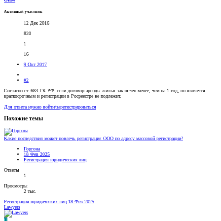
Активный участник
12 Дек 2016
820
1
16
9 Окт 2017
#2
Согласно ст. 683 ГК РФ, если договор аренды жилья заключен менее, чем на 1 год, он является
краткосрочным и регистрации в Росреестре не подлежит.
Для ответа нужно войти/зарегистрироваться
Похожие темы
Какие последствия может повлечь регистрация ООО по адресу массовой регистрации?
Горгона
18 Фев 2025
Регистрация юридических лиц
Ответы
1
Просмотры
2 тыс.
Регистрация юридических лиц
18 Фев 2025
Lawyers
U