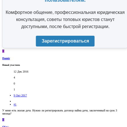
пользователям.
Комфортное общение, профессиональная юридическая
консультация, советы топовых юристов станут
доступными, после быстрой регистрации.
Зарегистрироваться
D
Damir
Новый участник
12 Дек 2016
4
0
1
9 Окт 2017
#1
У меня есть жилая дача. Нужно ли регистрировать договор найма дачи, заключенный на срок 3
месяца?
O
Olaw