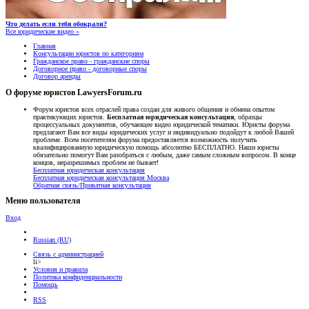
Что делать если тебя обокрали?
Все юридические видео »
Главная
Консультации юристов по категориям
Гражданское право - гражданские споры
Договорное право - договорные споры
Договор аренды
О форуме юристов LawyersForum.ru
Форум юристов всех отраслей права создан для живого общения и обмена опытом
практикующих юристов.
Бесплатная юридическая консультация
, образцы
процессуальных документов, обучающее видео юридической тематики. Юристы форума
предлагают Вам все виды юридических услуг и индивидуально подойдут к любой Вашей
проблеме. Всем посетителям форума предоставляется возможность получить
квалифицированную юридическую помощь абсолютно БЕСПЛАТНО. Наши юристы
обязательно помогут Вам разобраться с любым, даже самым сложным вопросом. В конце
концов, неразрешимых проблем не бывает!
Бесплатная юридическая консультация
Бесплатная юридическая консультация Москва
Обратная связь/Приватная консультация
Меню пользователя
Вход
Russian (RU)
Связь с администрацией
li>
Условия и правила
Политика конфиденциальности
Помощь
RSS