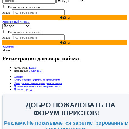
Искать только в заголовках
Автор:
Найти
Расширенный поиск…
Искать только в заголовках
Автор:
Найти
Advanced…
Меню
Регистрация договора найма
Автор темы
Damir
Дата начала
9 Окт 2017
Главная
Консультации юристов по категориям
Гражданское право - гражданские споры
Договорное право - договорные споры
Договор аренды
ДОБРО ПОЖАЛОВАТЬ НА
ФОРУМ ЮРИСТОВ!
Реклама Не показывается зарегистрированным