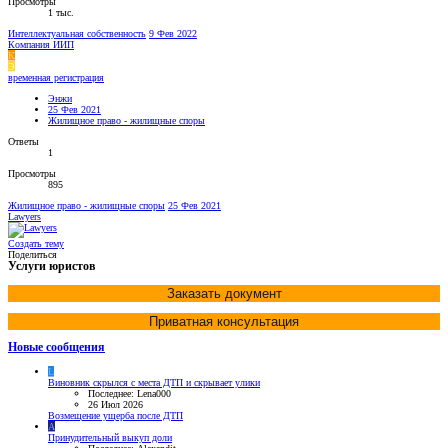
Просмотры
1 тыс.
Интеллектуальная собственность
9 Фев 2022
Компания ИИП
К
Э
временная регистрация
Энжи
25 Фев 2021
Жилищное право - жилищные споры
Ответы
1
Просмотры
895
Жилищное право - жилищные споры
25 Фев 2021
Lawyers
Создать тему
Поделиться
Услуги юристов
Заказать документ
Приватная консультация
Новые сообщения
L
Виновник скрылся с места ДТП и скрывает улики
Последнее: Lena000
26 Июл 2026
Возмещение ущерба после ДТП
A
Принудительный выкуп доли