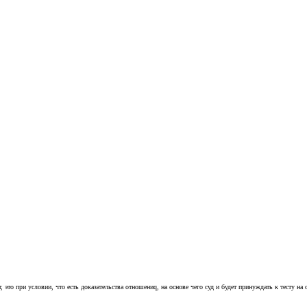
ят, это при условии, что есть доказательства отношениq, на основе чего суд и будет принуждать к тесту н