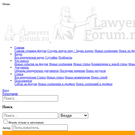
Меню
Главная
Главная страница форума
Создать новую тему / Задать вопрос
Новые сообщения
Поиск по ф
Видео
Все юридические видео
Случайно
Плейлисты
Что нового
Новые события на форуме
Новые сообщения
Новые статьи
Комментарии к новой статье
Новы
Документы
Образцы юридических документов
Последние рецензии
Поиск ресурсов
Статьи
Все юридические Статьи
Новые статьи
Новые комментарии
Поиск статей
Пользователи
Сейчас на форуме
Новые сообщения в профиле
Поиск сообщений в профиле
Вход
Регистрация
Поиск
Искать только в заголовках
Автор: