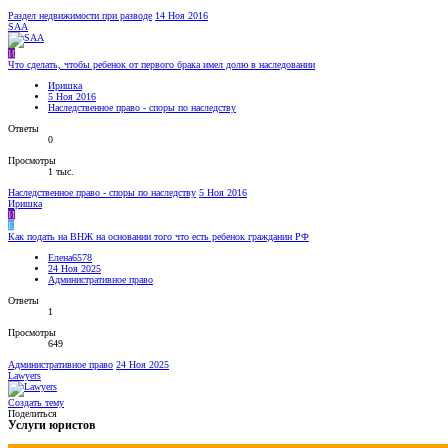
Раздел недвижимости при разводе
14 Ноя 2016
SAA
И
Что сделать, чтобы ребенок от первого брака имел долю в наследовании
Иришка
5 Ноя 2016
Наследственное право - споры по наследству
Ответы
0
Просмотры
1 тыс.
Наследственное право - споры по наследству
5 Ноя 2016
Иришка
И
Е
Как подать на ВНЖ на основании того что есть ребенок гражданин РФ
Елена6578
24 Ноя 2025
Административное право
Ответы
1
Просмотры
649
Административное право
24 Ноя 2025
Lawyers
Создать тему
Поделиться
Услуги юристов