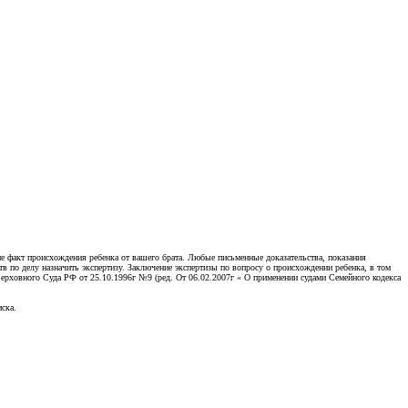
ие факт происхождения ребенка от вашего брата. Любые письменные доказательства, показания
тв по делу назначить экспертизу. Заключение экспертизы по вопросу о происхождении ребенка, в том
Верховного Суда РФ от 25.10.1996г №9 (ред. От 06.02.2007г « О применении судами Семейного кодекса
ска.