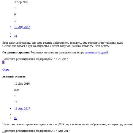
4 Апр 2017
1
0
1
10 Апр 2017
#1
Брат завел любовницу, она сама решила забеременеть и родить, ему говорила что таблетки пьет.
Сейчас она подает в суд на отцовство и хочет получать за него алименты. Что делать?
От администрации:
Рекомендуем почитать главную статью про
алименты на детей
.
Последнее редактирование модератором:
1 Сен 2017
O
Olaw
Активный участник
12 Дек 2016
820
1
16
16 Апр 2017
#2
Ничего не делать, кроме как сдавать тест на ДНК, ну а если не хочет добровольно, то через суд застав
Последнее редактирование модератором:
17 Апр 2017