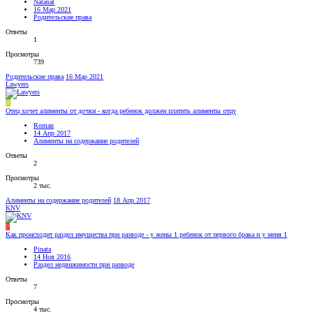
Natanat
16 Мар 2021
Родительские права
Ответы
1
Просмотры
739
Родительские права
16 Мар 2021
Lawyers
R
Отец хочет алименты от дочки - когда ребенок должен платить алименты отцу
Roman
14 Апр 2017
Алименты на содержание родителей
Ответы
2
Просмотры
2 тыс.
Алименты на содержание родителей
18 Апр 2017
KNV
P
Как происходит раздел имущества при разводе - у жены 1 ребенок от первого брака и у меня 1
Pinata
14 Ноя 2016
Раздел недвижимости при разводе
Ответы
7
Просмотры
4 тыс.