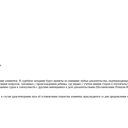
т.
скания алиментов. В судебном заседании будут приняты во внимание любые доказательства, подтверждающ
снения вопросов, связанных с происхождением ребенка, суд вправе с учетом мнения сторон и обстоятельс
 оценено судом в совокупности с другими имеющимися в деле доказательствами (Постановление Пленума 
 в случае удовлетворения иска об установлении отцовства алименты присуждаются со дня предъявления и