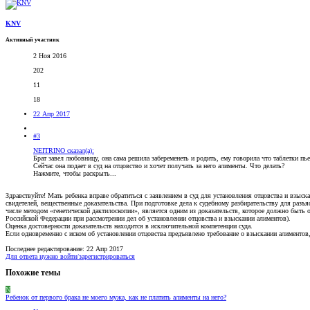
KNV
Активный участник
2 Ноя 2016
202
11
18
22 Апр 2017
#3
NEITRINO сказал(а):
Брат завел любовницу, она сама решила забеременеть и родить, ему говорила что таблетки пье
Сейчас она подает в суд на отцовство и хочет получать за него алименты. Что делать?
Нажмите, чтобы раскрыть...
Здравствуйте! Мать ребенка вправе обратиться с заявлением в суд для установления отцовства и взы
свидетелей, вещественные доказательства. При подготовке дела к судебному разбирательству для разъя
числе методом «генетической дактилоскопии», является одним из доказательств, которое должно быть
Российской Федерации при рассмотрении дел об установлении отцовства и взыскании алиментов).
Оценка достоверности доказательств находится в исключительной компетенции суда.
Если одновременно с иском об установлении отцовства предъявлено требование о взыскании алиментов,
Последнее редактирование:
22 Апр 2017
Для ответа нужно войти/зарегистрироваться
Похожие темы
N
Ребенок от первого брака не моего мужа, как не платить алименты на него?