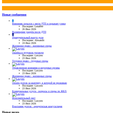
Новые сообщения
L
Виновник скрылся с места ДТП и скрывает улики
Последнее: Lena000
26 Июл 2026
Возмещение ущерба после ДТП
A
Принудительный выкуп доли
Последнее: Alexandit
24 Июл 2026
Жилищное право - жилищные споры
Ошибка в трудовом договоре
Последнее: Lawyers
23 Июл 2026
Трудовое право - трудовые споры
Управляющие компании и надзорные органы
Последнее: Lawyers
23 Июл 2026
Жилищное право - жилищные споры
Оплата долгов за квартиру, в которой не проживаю
Последнее: Lawyers
23 Июл 2026
Коммунальные услуги - вопросы и споры по ЖКХ
Исполнительный лист
Последнее: Lawyers
23 Июл 2026
Взыскание долгов - юридическая консультация
Новые видео