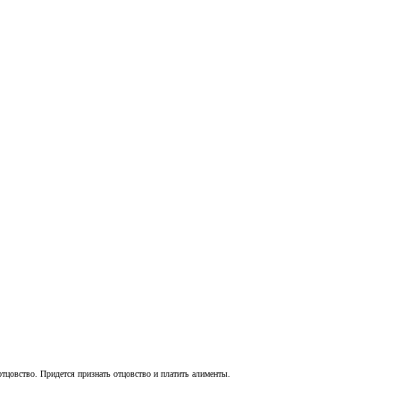
а отцовство. Придется признать отцовство и платить алименты.