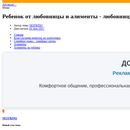
Advanced…
Меню
Ребенок от любовницы и алименты - любовница
Автор темы
NEITRINO
Дата начала
10 Апр 2017
Главная
Консультации юристов по категориям
Семейное право - семейные споры
Алименты
Алименты на ребенка
Д
Рекла
Комфортное общение, профессиональная 
N
NEITRINO
Новый участник