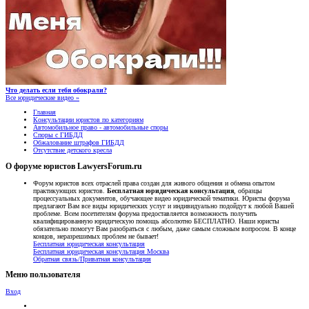
Что делать если тебя обокрали?
Все юридические видео »
Главная
Консультации юристов по категориям
Автомобильное право - автомобильные споры
Споры с ГИБДД
Обжалование штрафов ГИБДД
Отсутствие детского кресла
О форуме юристов LawyersForum.ru
Форум юристов всех отраслей права создан для живого общения и обмена опытом
практикующих юристов.
Бесплатная юридическая консультация
, образцы
процессуальных документов, обучающее видео юридической тематики. Юристы форума
предлагают Вам все виды юридических услуг и индивидуально подойдут к любой Вашей
проблеме. Всем посетителям форума предоставляется возможность получить
квалифицированную юридическую помощь абсолютно БЕСПЛАТНО. Наши юристы
обязательно помогут Вам разобраться с любым, даже самым сложным вопросом. В конце
концов, неразрешимых проблем не бывает!
Бесплатная юридическая консультация
Бесплатная юридическая консультация Москва
Обратная связь/Приватная консультация
Меню пользователя
Вход