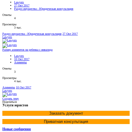
Lawyers
27 Окт 2017
Раздел имущества - Юридическая консультация
Ответы
4
Просмотры
3 тыс.
Раздел имущества - Юридическая консультация
27 Окт 2017
Lawyers
Размер алиментов на ребенка с инвалида
Lawyers
10 Окт 2017
Алименты
Ответы
3
Просмотры
4 тыс.
Алименты
10 Окт 2017
Lawyers
Создать тему
Поделиться
Услуги юристов
Заказать документ
Приватная консультация
Новые сообщения