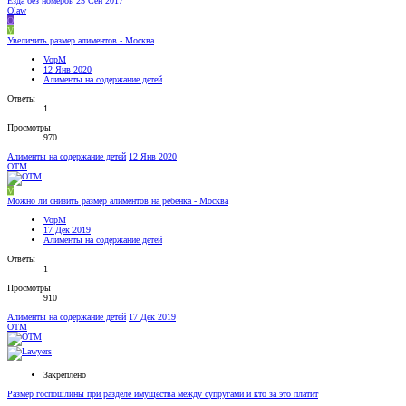
Езда без номеров
25 Сен 2017
Olaw
O
V
Увеличить размер алиментов - Москва
VopM
12 Янв 2020
Алименты на содержание детей
Ответы
1
Просмотры
970
Алименты на содержание детей
12 Янв 2020
OTM
V
Можно ли снизить размер алиментов на ребенка - Москва
VopM
17 Дек 2019
Алименты на содержание детей
Ответы
1
Просмотры
910
Алименты на содержание детей
17 Дек 2019
OTM
Закреплено
Размер госпошлины при разделе имущества между супругами и кто за это платит