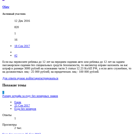
Olaw
Активный участник
12 Дек 2016
820
1
16
18 Сен 2017
#2
Если вы перевозите ребенка до 12 лет на переднем сидении авто или ребенка до 12 лет на заднем
пассажирском сидении без специальных средств безопасности, то инспектор вправе наложить на вас
штраф в размере 3000 рублей на основании части 3 статьи 12.23 КоАП РФ, а если авто служебное, то
на должностных лиц - 25 000 рублей; на юридических лиц - 100 000 рублей.
Для ответа нужно войти/зарегистрироваться
Похожие темы
Е
Размер штрафа за езду без номерных знаков
Ежик
25 Сен 2017
Езда без номеров
Ответы
1
Просмотры
2 тыс.