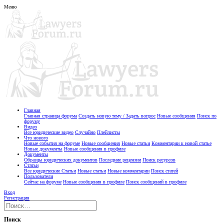
Меню
Главная
Главная страница форума
Создать новую тему / Задать вопрос
Новые сообщения
Поиск по
форуму
Видео
Все юридические видео
Случайно
Плейлисты
Что нового
Новые события на форуме
Новые сообщения
Новые статьи
Комментарии к новой статье
Новые документы
Новые сообщения в профиле
Документы
Образцы юридических документов
Последние рецензии
Поиск ресурсов
Статьи
Все юридические Статьи
Новые статьи
Новые комментарии
Поиск статей
Пользователи
Сейчас на форуме
Новые сообщения в профиле
Поиск сообщений в профиле
Вход
Регистрация
Поиск