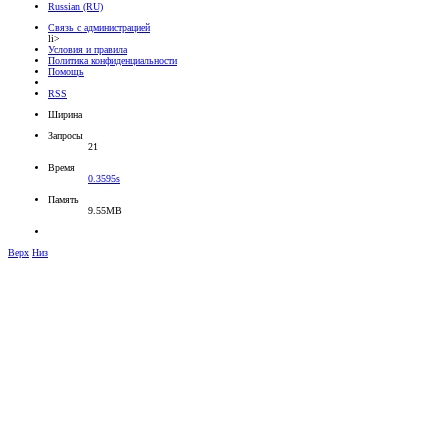
Russian (RU)
Связь с администрацией
li>
Условия и правила
Политика конфиденциальности
Помощь
RSS
Ширина
Запросы
21
Время
0.3595s
Память
9.55MB
Верх
Низ