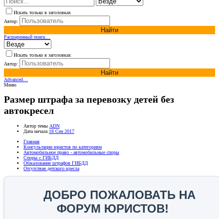
Искать только в заголовках
Автор:
Найти
Расширенный поиск…
Искать только в заголовках
Автор:
Найти
Advanced…
Меню
Размер штрафа за перевозку детей без
автокресел
Автор темы
ADN
Дата начала
18 Сен 2017
Главная
Консультации юристов по категориям
Автомобильное право - автомобильные споры
Споры с ГИБДД
Обжалование штрафов ГИБДД
Отсутствие детского кресла
ДОБРО ПОЖАЛОВАТЬ НА
ФОРУМ ЮРИСТОВ!