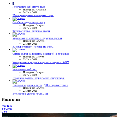
A
Принудительный выкуп доли
Последнее: Alexandit
24 Июл 2026
Жилищное право - жилищные споры
Ошибка в трудовом договоре
Последнее: Lawyers
23 Июл 2026
Трудовое право - трудовые споры
Управляющие компании и надзорные органы
Последнее: Lawyers
23 Июл 2026
Жилищное право - жилищные споры
Оплата долгов за квартиру, в которой не проживаю
Последнее: Lawyers
23 Июл 2026
Коммунальные услуги - вопросы и споры по ЖКХ
Исполнительный лист
Последнее: Lawyers
23 Июл 2026
Взыскание долгов - юридическая консультация
Виновник скрылся с места ДТП и скрывает улики
Последнее: Lawyers
23 Июл 2026
Возмещение ущерба после ДТП
Новые видео
YouTube
0
0
2.000
7:08