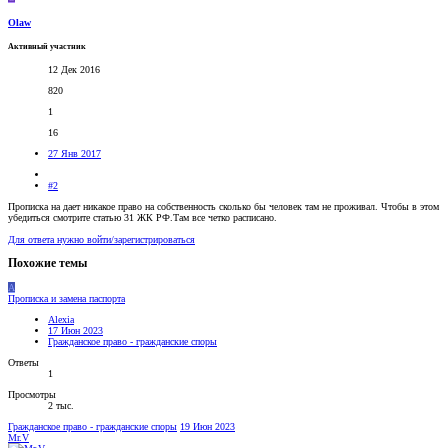
Olaw
Активный участник
12 Дек 2016
820
1
16
27 Янв 2017
#2
Прописка на дает никакое право на собственность сколько бы человек там не проживал. Чтобы в этом
убедиться смотрите статью 31 ЖК РФ.Там все четко расписано.
Для ответа нужно войти/зарегистрироваться
Похожие темы
A
Прописка и замена паспорта
Alexia
17 Июн 2023
Гражданское право - гражданские споры
Ответы
1
Просмотры
2 тыс.
Гражданское право - гражданские споры
19 Июн 2023
Mr.V