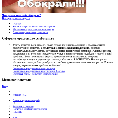
Что делать если тебя обокрали?
Все юридические видео »
Главная
Консультации юристов по категориям
Жилищное право - жилищные споры
Выселение, заселение, прописка
О форуме юристов LawyersForum.ru
Форум юристов всех отраслей права создан для живого общения и обмена опытом
практикующих юристов.
Бесплатная юридическая консультация
, образцы
процессуальных документов, обучающее видео юридической тематики. Юристы форума
предлагают Вам все виды юридических услуг и индивидуально подойдут к любой Вашей
проблеме. Всем посетителям форума предоставляется возможность получить
квалифицированную юридическую помощь абсолютно БЕСПЛАТНО. Наши юристы
обязательно помогут Вам разобраться с любым, даже самым сложным вопросом. В конце
концов, неразрешимых проблем не бывает!
Бесплатная юридическая консультация
Бесплатная юридическая консультация Москва
Обратная связь/Приватная консультация
Меню пользователя
Вход
Russian (RU)
Связь с администрацией
li>
Условия и правила
Политика конфиденциальности
Помощь
RSS