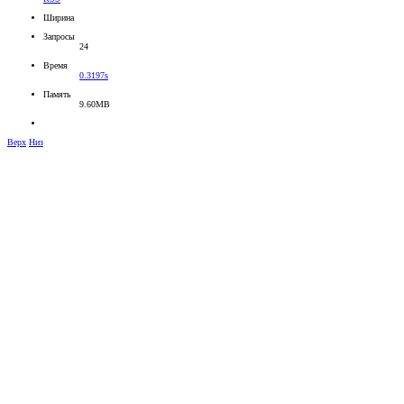
Ширина
Запросы
24
Время
0.3197s
Память
9.60MB
Верх
Низ