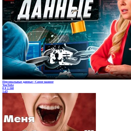
Персональные данные | Самое важное
YouTube
0
0
2.168
1:43