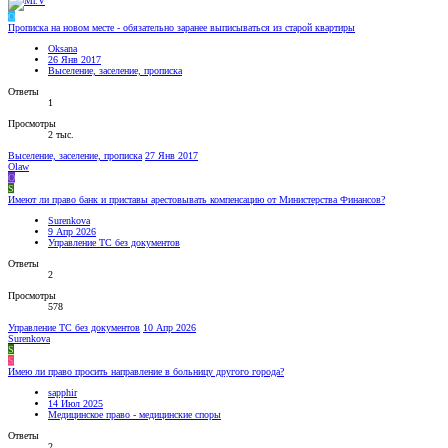
O
Прописка на новом месте - обязательно заранее выписываться из старой квартиры
Oksana
26 Янв 2017
Выселение, заселение, прописка
Ответы
1
Просмотры
2 тыс.
Выселение, заселение, прописка
27 Янв 2017
Olaw
O
S
Имеют ли право банк и приставы арестовывать компенсацию от Министерства Финансов?
Surenkova
9 Апр 2026
Управление ТС без документов
Ответы
2
Просмотры
578
Управление ТС без документов
10 Апр 2026
Surenkova
S
S
Имею ли право просить направление в больницу другого города?
sapphir
14 Июл 2025
Медицинское право - медицинские споры
Ответы
2