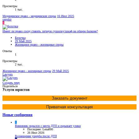
Просмотры
1 тыс.
Медицинское право - медицинские споры
16 Июл 2025
sapphir
S
Имеет ли право сосед ставить личную сушилку/шкаф на общем балконе?
Белочка
29 Май 2025
Жилищное право - жилищные споры
Ответы
1
Просмотры
2 тыс.
Жилищное право - жилищные споры
29 Май 2025
Lawyers
Создать тему
Поделиться
Услуги юристов
Заказать документ
Приватная консультация
Новые сообщения
L
Виновник скрылся с места ДТП и скрывает улики
Последнее: Lena000
26 Июл 2026
Возмещение ущерба после ДТП