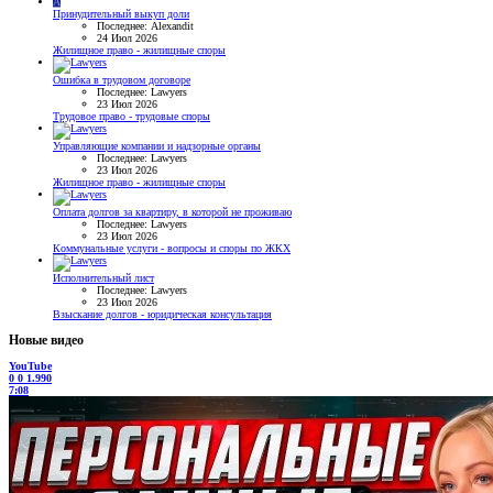
A
Принудительный выкуп доли
Последнее: Alexandit
24 Июл 2026
Жилищное право - жилищные споры
Ошибка в трудовом договоре
Последнее: Lawyers
23 Июл 2026
Трудовое право - трудовые споры
Управляющие компании и надзорные органы
Последнее: Lawyers
23 Июл 2026
Жилищное право - жилищные споры
Оплата долгов за квартиру, в которой не проживаю
Последнее: Lawyers
23 Июл 2026
Коммунальные услуги - вопросы и споры по ЖКХ
Исполнительный лист
Последнее: Lawyers
23 Июл 2026
Взыскание долгов - юридическая консультация
Новые видео
YouTube
0
0
1.990
7:08