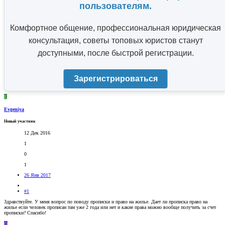
пользователям.
Комфортное общение, профессиональная юридическая
консультация, советы топовых юристов станут
доступными, после быстрой регистрации.
Зарегистрироваться
E
Evgeniya
Новый участник
12 Дек 2016
1
0
1
26 Янв 2017
#1
Здравствуйте. У меня вопрос по поводу прописки и право на жилье. Дает ли прописка право на
жилье если человек прописан там уже 2 года или нет и какие права можно вообще получить за счет
прописки? Спасибо!
O