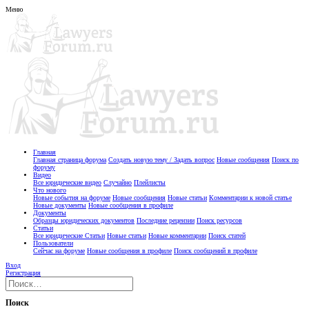
Меню
Главная
Главная страница форума
Создать новую тему / Задать вопрос
Новые сообщения
Поиск по
форуму
Видео
Все юридические видео
Случайно
Плейлисты
Что нового
Новые события на форуме
Новые сообщения
Новые статьи
Комментарии к новой статье
Новые документы
Новые сообщения в профиле
Документы
Образцы юридических документов
Последние рецензии
Поиск ресурсов
Статьи
Все юридические Статьи
Новые статьи
Новые комментарии
Поиск статей
Пользователи
Сейчас на форуме
Новые сообщения в профиле
Поиск сообщений в профиле
Вход
Регистрация
Поиск