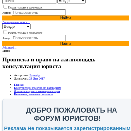
Искать только в заголовках
Автор:
Найти
Расширенный поиск…
Искать только в заголовках
Автор:
Найти
Advanced…
Меню
Прописка и право на жилплощадь -
консультация юриста
Автор темы
Evgeniya
Дата начала
26 Янв 2017
Главная
Консультации юристов по категориям
Жилищное право - жилищные споры
Выселение, заселение, прописка
ДОБРО ПОЖАЛОВАТЬ НА
ФОРУМ ЮРИСТОВ!
Реклама Не показывается зарегистрированным