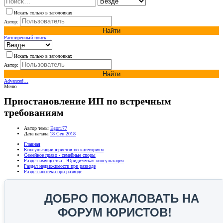
Искать только в заголовках
Автор:
Найти
Расширенный поиск…
Искать только в заголовках
Автор:
Найти
Advanced…
Меню
Приостановление ИП по встречным
требованиям
Автор темы
Egor177
Дата начала
18 Сен 2018
Главная
Консультации юристов по категориям
Семейное право - семейные споры
Раздел имущества - Юридическая консультация
Раздел недвижимости при разводе
Раздел ипотеки при разводе
ДОБРО ПОЖАЛОВАТЬ НА
ФОРУМ ЮРИСТОВ!