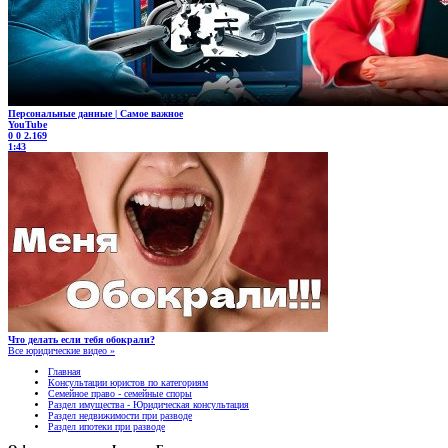
Персональные данные | Самое важное
YouTube
0
0
2.169
1:43
Что делать если тебя обокрали?
Все юридические видео »
Главная
Консультации юристов по категориям
Семейное право - семейные споры
Раздел имущества - Юридическая консультация
Раздел недвижимости при разводе
Раздел ипотеки при разводе