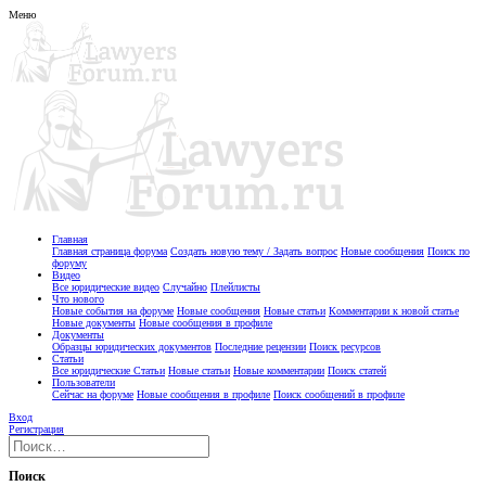
Меню
Главная
Главная страница форума
Создать новую тему / Задать вопрос
Новые сообщения
Поиск по
форуму
Видео
Все юридические видео
Случайно
Плейлисты
Что нового
Новые события на форуме
Новые сообщения
Новые статьи
Комментарии к новой статье
Новые документы
Новые сообщения в профиле
Документы
Образцы юридических документов
Последние рецензии
Поиск ресурсов
Статьи
Все юридические Статьи
Новые статьи
Новые комментарии
Поиск статей
Пользователи
Сейчас на форуме
Новые сообщения в профиле
Поиск сообщений в профиле
Вход
Регистрация
Поиск