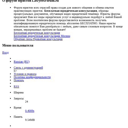
О форуме юристов LawyersForum.ru
Форум юристов всех отраслей права создан для живого общения и обмена опытом
практикующих юристов.
Бесплатная юридическая консультация
, образцы
процессуальных документов, обучающее видео юридической тематики. Юристы форума
предлагают Вам все виды юридических услуг и индивидуально подойдут к любой Вашей
проблеме. Всем посетителям форума предоставляется возможность получить
квалифицированную юридическую помощь абсолютно БЕСПЛАТНО. Наши юристы
обязательно помогут Вам разобраться с любым, даже самым сложным вопросом. В конце
концов, неразрешимых проблем не бывает!
Бесплатная юридическая консультация
Бесплатная юридическая консультация Москва
Обратная связь/Приватная консультация
Меню пользователя
Вход
Russian (RU)
Связь с администрацией
li>
Условия и правила
Политика конфиденциальности
Помощь
RSS
Ширина
Запросы
24
Время
0.4009s
Память
9.54MB