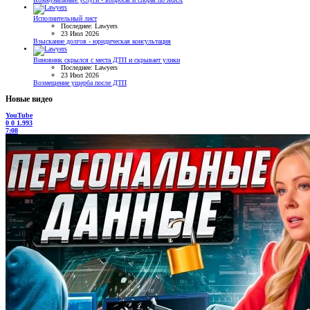
Исполнительный лист
Последнее: Lawyers
23 Июл 2026
Взыскание долгов - юридическая консультация
Виновник скрылся с места ДТП и скрывает улики
Последнее: Lawyers
23 Июл 2026
Возмещение ущерба после ДТП
Новые видео
YouTube
0
0
1.993
7:08