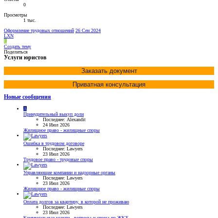
0
Просмотры
1 тыс.
Оформление трудовых отношений
26 Сен 2024
LXN
L
Создать тему
Поделиться
Услуги юристов
Заказать документ
Приватная консультация
Новые сообщения
A
Принудительный выкуп доли
Последнее: Alexandit
24 Июл 2026
Жилищное право - жилищные споры
Ошибка в трудовом договоре
Последнее: Lawyers
23 Июл 2026
Трудовое право - трудовые споры
Управляющие компании и надзорные органы
Последнее: Lawyers
23 Июл 2026
Жилищное право - жилищные споры
Оплата долгов за квартиру, в которой не проживаю
Последнее: Lawyers
23 Июл 2026
Коммунальные услуги - вопросы и споры по ЖКХ