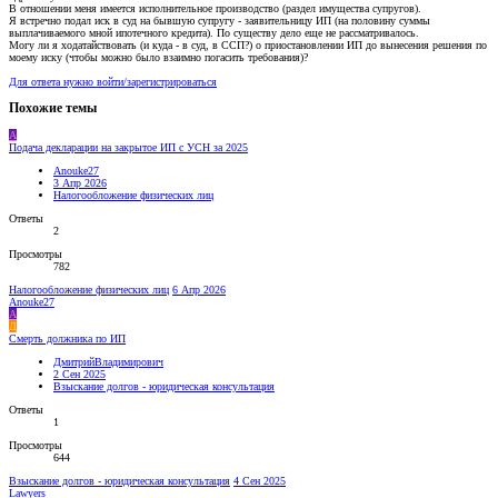
В отношении меня имеется исполнительное производство (раздел имущества супругов).
Я встречно подал иск в суд на бывшую супругу - заявительницу ИП (на половину суммы
выплачиваемого мной ипотечного кредита). По существу дело еще не рассматривалось.
Могу ли я ходатайствовать (и куда - в суд, в ССП?) о приостановлении ИП до вынесения решения по
моему иску (чтобы можно было взаимно погасить требования)?
Для ответа нужно войти/зарегистрироваться
Похожие темы
A
Подача декларации на закрытое ИП с УСН за 2025
Anouke27
3 Апр 2026
Налогообложение физических лиц
Ответы
2
Просмотры
782
Налогообложение физических лиц
6 Апр 2026
Anouke27
A
Д
Смерть должника по ИП
ДмитрийВладимирович
2 Сен 2025
Взыскание долгов - юридическая консультация
Ответы
1
Просмотры
644
Взыскание долгов - юридическая консультация
4 Сен 2025
Lawyers