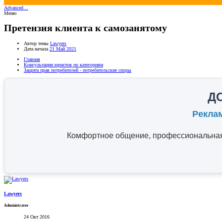
Advanced…
Меню
Претензия клиента к самозанятому
Автор темы
Lawyers
Дата начала
21 Май 2021
Главная
Консультации юристов по категориям
Защита прав потребителей - потребительские споры
Д
Рекла
Комфортное общение, профессиональная 
Lawyers
Administrator
24 Окт 2016