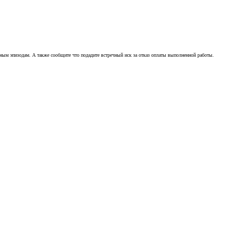
бным эпизодам. А также сообщите что подадите встречный иск за отказ оплаты выполненной работы.