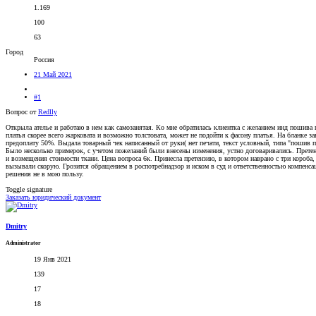
1.169
100
63
Город
Россия
21 Май 2021
#1
Вопрос от
Redlly
Открыла ателье и работаю в нем как самозанятая. Ко мне обратилась клиентка с желанием инд пошива п
платья скорее всего жарковата и возможно толстовата, может не подойти к фасону платья. На бланке з
предоплату 50%. Выдала товарный чек написанный от руки( нет печати, текст условный, типа "пошив пл
Было несколько примерок, с учетом пожеланий были внесены изменения, устно договаривались. Претензи
и возмещения стоимости ткани. Цена вопроса 6к. Принесла претензию, в котором наврано с три короба, 
вызывали скорую. Грозится обращением в роспотребнадзор и иском в суд и ответственностью компенсаци
решения не в мою пользу.
Toggle signature
Заказать юридический документ
Dmitry
Administrator
19 Янв 2021
139
17
18