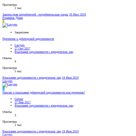
Просмотры
2 тыс.
Защита прав потребителей - потребительские споры
20 Июл 2018
Романков Денис
Р
Закреплено
Претензия о дебиторской задолженности
Lawyers
27 Окт 2017
Взыскание задолженности с юридических лиц
Ответы
9
Просмотры
5 тыс.
Взыскание задолженности с юридических лиц
24 Июн 2019
Lawyers
G
Письмо о взыскании дебиторской задолженности или претензия?
Gulnaz
27 Янв 2017
Взыскание задолженности с юридических лиц
Ответы
3
Просмотры
2 тыс.
Взыскание задолженности с юридических лиц
24 Июн 2019
Lawyers