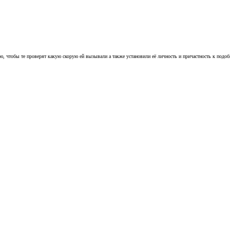
ю, чтобы те проверят какую скорую ей вызывали а также установили её личность и причастность к подо