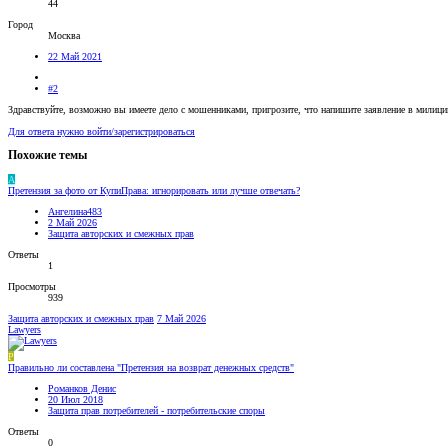
44
Город
Москва
22 Май 2021
#2
Здравствуйте, возможно вы имеете дело с мошенниками, пригрозите, что напишите заявление в милици
Для ответа нужно войти/зарегистрироваться
Похожие темы
А
Претензия за фото от КупиПрава: игнорировать или лучше отвечать?
Ангелина483
2 Май 2026
Защита авторских и смежных прав
Ответы
1
Просмотры
939
Защита авторских и смежных прав
7 Май 2026
Lawyers
Р
Правильно ли составлена "Претензия на возврат денежных средств"
Романков Денис
20 Июл 2018
Защита прав потребителей - потребительские споры
Ответы
0