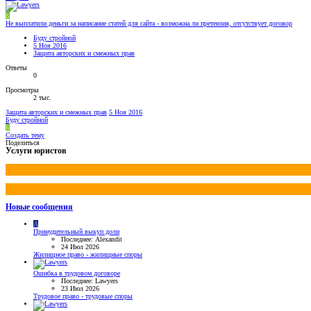
Б
Не выплатили деньги за написание статей для сайта - возможна ли претензия, отсутствует договор
Буду стройной
5 Ноя 2016
Защита авторских и смежных прав
Ответы
0
Просмотры
2 тыс.
Защита авторских и смежных прав
5 Ноя 2016
Буду стройной
Б
Создать тему
Поделиться
Услуги юристов
Новые сообщения
A
Принудительный выкуп доли
Последнее: Alexandit
24 Июл 2026
Жилищное право - жилищные споры
Ошибка в трудовом договоре
Последнее: Lawyers
23 Июл 2026
Трудовое право - трудовые споры