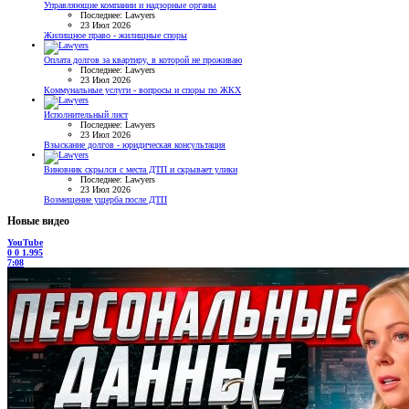
Управляющие компании и надзорные органы
Последнее: Lawyers
23 Июл 2026
Жилищное право - жилищные споры
Оплата долгов за квартиру, в которой не проживаю
Последнее: Lawyers
23 Июл 2026
Коммунальные услуги - вопросы и споры по ЖКХ
Исполнительный лист
Последнее: Lawyers
23 Июл 2026
Взыскание долгов - юридическая консультация
Виновник скрылся с места ДТП и скрывает улики
Последнее: Lawyers
23 Июл 2026
Возмещение ущерба после ДТП
Новые видео
YouTube
0
0
1.995
7:08