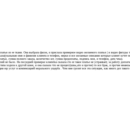
латья из ее ткани. Она выбрала фасон, и прислала примерное видео желаемого платья ( в видео фигуры та
аказа(указываю имя и фамилия клиента и телефон, мерки и все желаемые описания которые клиент хочет п
атья, сумма полного заказа, количество шт, сумма предоплаты, подпись моя, и телефон, дата чека).
й не было. На последней примерке клиентка сказала сто ее такое платье не устраивает, за работу допла
типа ходила к другой швее, и она сказала что не процесс(швы,ато и прочее) то все брак, и прочие нюанс
и юр услуг и компенсацией морального ущерба . Чем мне грозит вся эта ситуация, как много дел такого р