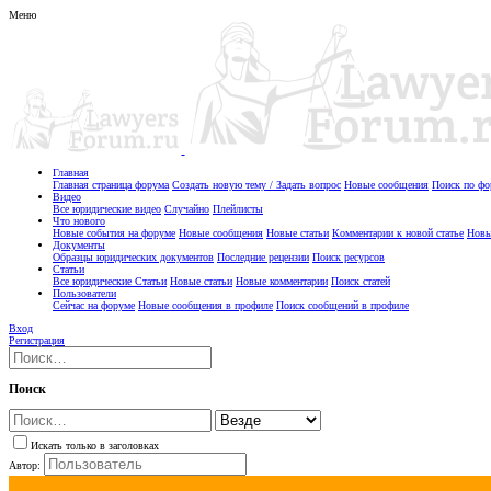
Меню
Главная
Главная страница форума
Создать новую тему / Задать вопрос
Новые сообщения
Поиск по ф
Видео
Все юридические видео
Случайно
Плейлисты
Что нового
Новые события на форуме
Новые сообщения
Новые статьи
Комментарии к новой статье
Новы
Документы
Образцы юридических документов
Последние рецензии
Поиск ресурсов
Статьи
Все юридические Статьи
Новые статьи
Новые комментарии
Поиск статей
Пользователи
Сейчас на форуме
Новые сообщения в профиле
Поиск сообщений в профиле
Вход
Регистрация
Поиск
Искать только в заголовках
Автор: