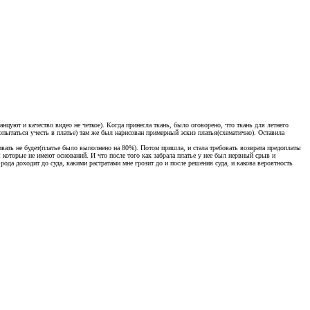
нцуют и качество видео не четкое). Когда принесла ткань, было оговорено, что ткань для летнего
опытаться учесть в платье) там же был нарисован примерный эскиз платья(схематично). Оставила
чивать не будет(платье было выполнено на 80%). Потом пришла, и стала требовать возврата предоплаты
ы которые не имеют оснований. И что после того как забрала платье у нее был нервный срыв и
ода доходит до суда, какими растратами мне грозит до и после решения суда, и какова вероятность