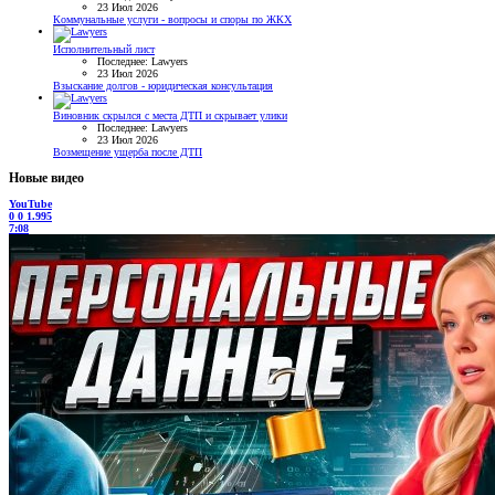
23 Июл 2026
Коммунальные услуги - вопросы и споры по ЖКХ
Исполнительный лист
Последнее: Lawyers
23 Июл 2026
Взыскание долгов - юридическая консультация
Виновник скрылся с места ДТП и скрывает улики
Последнее: Lawyers
23 Июл 2026
Возмещение ущерба после ДТП
Новые видео
YouTube
0
0
1.995
7:08