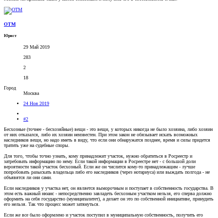
OTM
Юрист
29 Май 2019
283
2
18
Город
Москва
24 Ноя 2019
#2
Бесхозные (точнее - бесхозяйные) вещи - это вещи, у которых никогда не было хозяина, либо хозяин
от них отказался, либо их хозяин неизвестен. При этом закон не обязывает искать возможных
наследников вещи, но надо иметь в виду, что если они обнаружатся позднее, время и силы придется
тратить уже на судебные споры.
Для того, чтобы точно узнать, кому принадлежит участок, нужно обратиться в Росреестр и
затребовать информацию по нему. Если такой информации в Росреестре нет - с большой доли
вероятности такой участок бесхозный. Если же он числится кому-то принадлежащим - лучше
попробовать разыскать владельца либо его наследников (через нотариуса) или выждать полгода - не
объявятся ли они сами.
Если наследников у участка нет, он является выморочным и поступает в собственность государства. В
этом есть важный нюанс - непосредственно завладеть бесхозным участком нельзя, его сперва должно
оформить на себя государство (муниципалитет), а делает он это по собственной инициативе, принудить
его нельзя. Так что процесс может затянуться.
Если же все было оформлено и участок поступил в муниципальную собственность, получить его