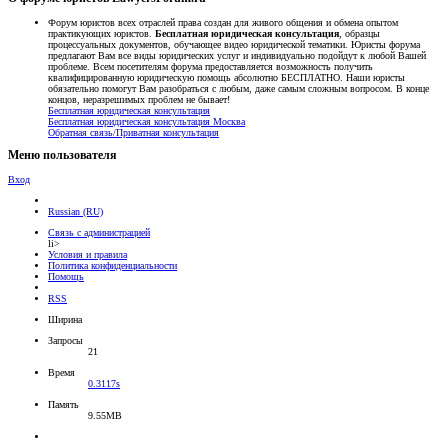
Форум юристов всех отраслей права создан для живого общения и обмена опытом
практикующих юристов.
Бесплатная юридическая консультация
, образцы
процессуальных документов, обучающее видео юридической тематики. Юристы форума
предлагают Вам все виды юридических услуг и индивидуально подойдут к любой Вашей
проблеме. Всем посетителям форума предоставляется возможность получить
квалифицированную юридическую помощь абсолютно БЕСПЛАТНО. Наши юристы
обязательно помогут Вам разобраться с любым, даже самым сложным вопросом. В конце
концов, неразрешимых проблем не бывает!
Бесплатная юридическая консультация
Бесплатная юридическая консультация Москва
Обратная связь/Приватная консультация
Меню пользователя
Вход
Russian (RU)
Связь с администрацией
li>
Условия и правила
Политика конфиденциальности
Помощь
RSS
Ширина
Запросы
21
Время
0.3117s
Память
9.55MB