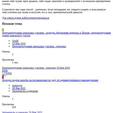
можно либо купив через аукцион, либо подав заявление в муниципалитет о возможном приобретении
участка.
Существует еще один способ - длительно, более пятнадцати лет, открыто владеть и пользоваться
этим участком как своим и получить его в силу приобретательной давности.
Для ответа нужно войти/зарегистрироваться
Похожие темы
V
Перераспределение земельных участков - порядок оформления прирезок в Москве, перераспределение
границ земельного участка
VopM
24 Ноя 2019
Перераспределение земельных участков - прирезки
Ответы
1
Просмотры
1 тыс.
Перераспределение земельных участков - прирезки
24 Ноя 2019
OTM
O
Порядок подачи жалобы на постановление по делу об административном правонарушении
onelawyer
28 Янв 2025
Автоюристы и адвокаты
Ответы
1
Просмотры
924
Автоюристы и адвокаты
29 Янв 2025