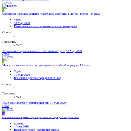
Lawyers
V
Определить порядок общения с ребенком, живущим в другом городе - Москва
VopM
13 Мар 2020
Разрешение споров связанных с воспитанием детей
Ответы
1
Просмотры
2 тыс.
Разрешение споров связанных с воспитанием детей
13 Мар 2020
OTM
V
Можно ли перевести дело из упрощенного в общий порядок - Москва
VopM
11 Мар 2020
Взыскание долгов с юридических лиц
Ответы
1
Просмотры
1 тыс.
Взыскание долгов с юридических лиц
11 Мар 2020
OTM
M
Онлайн касса - нужно ли, когда ставить, порядок выдачи чека
min-mv
1 Июл 2019
Налоговое право - налоговые споры