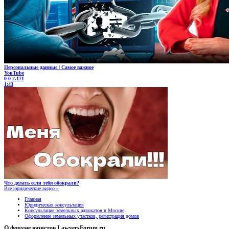
Персональные данные | Самое важное
YouTube
0
0
2.171
1:43
Что делать если тебя обокрали?
Все юридические видео »
Главная
Юридическая консультация
Консультация земельных адвокатов в Москве
Оформление земельных участков, регистрация домов
О форуме юристов LawyersForum.ru