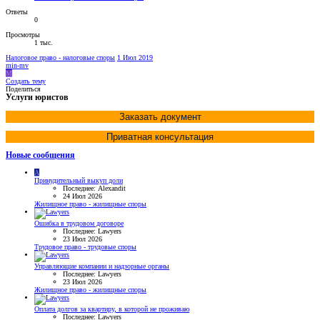
Ответы
0
Просмотры
1 тыс.
Налоговое право - налоговые споры
1 Июл 2019
min-mv
M
Создать тему
Поделиться
Услуги юристов
Заказать документ
Приватная консультация
Новые сообщения
A
Принудительный выкуп доли
Последнее: Alexandit
24 Июл 2026
Жилищное право - жилищные споры
Ошибка в трудовом договоре
Последнее: Lawyers
23 Июл 2026
Трудовое право - трудовые споры
Управляющие компании и надзорные органы
Последнее: Lawyers
23 Июл 2026
Жилищное право - жилищные споры
Оплата долгов за квартиру, в которой не проживаю
Последнее: Lawyers