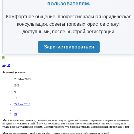
пользователям.
Комфортное общение, профессиональная юридическая
консультация, советы топовых юристов станут
доступными, после быстрой регистрации.
Зарегистрироваться
V
VopM
Активный участник
29 Май 2019
242
0
16
24 Ноя 2019
#1
Мы - московские дачники, снимаем на лето дачу в одной из ближних деревень и обратили внимание
на один из участков в ней. Вот уже несколько лет на нем никто не появляется, не косит траву и не
ухаживает за участком и домом. Соседи говорят, что хозяева умерли, а наследников вроде как и нет.
Можно ли признать такой участок бесхозным и получить его в собственность и как?