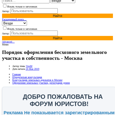
Искать только в заголовках
Автор:
Найти
Расширенный поиск…
Искать только в заголовках
Автор:
Найти
Advanced…
Меню
Порядок оформления бесхозного земельного
участка в собственность - Москва
Автор темы
VopM
Дата начала
24 Ноя 2019
Главная
Юридическая консультация
Консультация земельных адвокатов в Москве
Оформление земельных участков, регистрация домов
ДОБРО ПОЖАЛОВАТЬ НА
ФОРУМ ЮРИСТОВ!
Реклама Не показывается зарегистрированным