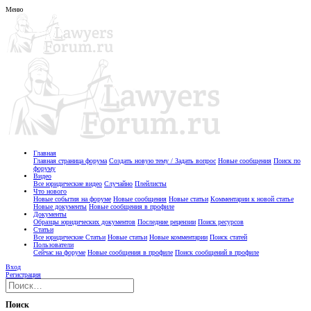
Меню
Главная
Главная страница форума
Создать новую тему / Задать вопрос
Новые сообщения
Поиск по
форуму
Видео
Все юридические видео
Случайно
Плейлисты
Что нового
Новые события на форуме
Новые сообщения
Новые статьи
Комментарии к новой статье
Новые документы
Новые сообщения в профиле
Документы
Образцы юридических документов
Последние рецензии
Поиск ресурсов
Статьи
Все юридические Статьи
Новые статьи
Новые комментарии
Поиск статей
Пользователи
Сейчас на форуме
Новые сообщения в профиле
Поиск сообщений в профиле
Вход
Регистрация
Поиск