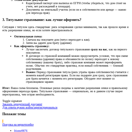
Кадастровый паспорт или выписка из ЕГРН (чтобы убедиться, что дом стоит на
учете, нет расхождений в площади).
Документы на земельный участок (если он в собственности или аренде — важно
для перехода прав).
3. Титульное страхование: как лучше оформить?​
Ситуация с титулом здесь стандартная: риск оспаривания сделки минимален, так как прошло время и
есть разрешение опеки, но если хотите перестраховаться:
Оптимальная схема:
Сначала вы покупаете дом (титул переходит к вам).
Затем вы дарите дом брату (дарение).
Как оформить страховку:
Лучше заключить договор титульного страхования
сразу на вас
, как на первого
покупателя.
В договоре со страховой компанией можно предусмотреть условие, что при смене
собственника (дарении) права и обязанности по полису переходят к новому
собственнику (вашему брату), либо страховая компания может переоформить
полис. Обычно это стандартная практика, если новый собственник — близкий
родственник.
Важно:
Период страхования титула (риск утраты права собственности) считается с
момента вашей регистрации права. Если вы подарите дом сразу, срок страхования
для брата начнется с момента его регистрации. Обсудите этот момент со
страховщиком заранее.
Итог:
Ваша схема безопасна. Основные риски сведены к наличию разрешения опеки и правильному
оформлению перехода права. Титульное страхование — опционально, но в данном случае скорее
перестраховка, чем острая необходимость.
Toggle signature
Заказать юридический документ
Для ответа нужно войти/зарегистрироваться
Похожие темы
I
Покупка на меркетплейсе
Itisme9876