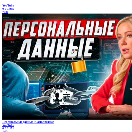
YouTube
0
0
1.995
7:08
Персональные данные | Самое важное
YouTube
0
0
2.171
1:43