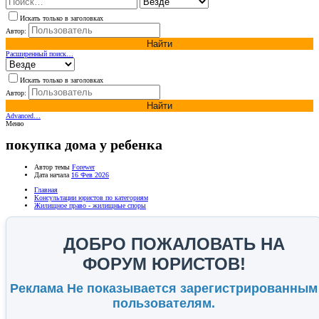
Искать только в заголовках
Автор:
Найти
Расширенный поиск…
Искать только в заголовках
Автор:
Найти
Advanced…
Меню
покупка дома у ребенка
Автор темы
Forewer
Дата начала
16 Фев 2026
Главная
Консультации юристов по категориям
Жилищное право - жилищные споры
ДОБРО ПОЖАЛОВАТЬ НА
ФОРУМ ЮРИСТОВ!
Реклама Не показывается зарегистрированным
пользователям.