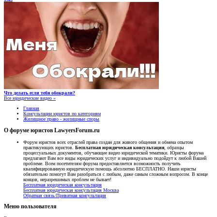
Что делать если тебя обокрали?
Все юридические видео »
Главная
Консультации юристов по категориям
Жилищное право - жилищные споры
О форуме юристов LawyersForum.ru
Форум юристов всех отраслей права создан для живого общения и обмена опытом
практикующих юристов.
Бесплатная юридическая консультация
, образцы
процессуальных документов, обучающее видео юридической тематики. Юристы форума
предлагают Вам все виды юридических услуг и индивидуально подойдут к любой Вашей
проблеме. Всем посетителям форума предоставляется возможность получить
квалифицированную юридическую помощь абсолютно БЕСПЛАТНО. Наши юристы
обязательно помогут Вам разобраться с любым, даже самым сложным вопросом. В конце
концов, неразрешимых проблем не бывает!
Бесплатная юридическая консультация
Бесплатная юридическая консультация Москва
Обратная связь/Приватная консультация
Меню пользователя