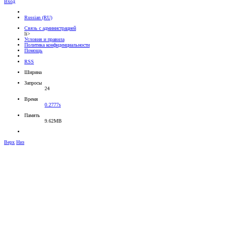
Вход
Russian (RU)
Связь с администрацией
li>
Условия и правила
Политика конфиденциальности
Помощь
RSS
Ширина
Запросы
24
Время
0.2777s
Память
9.62MB
Верх
Низ