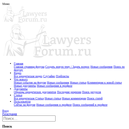
Меню
Главная
Главная страница форума
Создать новую тему / Задать вопрос
Новые сообщения
Поиск по
форуму
Видео
Все юридические видео
Случайно
Плейлисты
Что нового
Новые события на форуме
Новые сообщения
Новые статьи
Комментарии к новой статье
Новые документы
Новые сообщения в профиле
Документы
Образцы юридических документов
Последние рецензии
Поиск ресурсов
Статьи
Все юридические Статьи
Новые статьи
Новые комментарии
Поиск статей
Пользователи
Сейчас на форуме
Новые сообщения в профиле
Поиск сообщений в профиле
Вход
Регистрация
Поиск