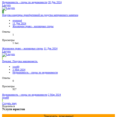
Недвижимость - споры по недвижимости
28 Дек 2024
Lawyers
Q
Покупка квартиры приобретенной на средства материнского капитала
qrommel
11 Дек 2024
Жилищное право - жилищные споры
Ответы
1
Просмотры
1 тыс.
Жилищное право - жилищные споры
11 Дек 2024
Lawyers
I
Паркинг. Покупка машиноместа.
igor89
2 Мар 2024
Недвижимость - споры по недвижимости
Ответы
0
Просмотры
927
Недвижимость - споры по недвижимости
2 Мар 2024
igor89
I
Создать тему
Поделиться
Услуги юристов
Заказать документ