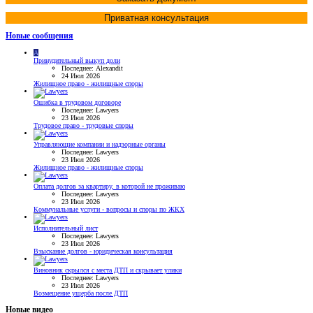
Приватная консультация
Новые сообщения
A
Принудительный выкуп доли
Последнее: Alexandit
24 Июл 2026
Жилищное право - жилищные споры
Ошибка в трудовом договоре
Последнее: Lawyers
23 Июл 2026
Трудовое право - трудовые споры
Управляющие компании и надзорные органы
Последнее: Lawyers
23 Июл 2026
Жилищное право - жилищные споры
Оплата долгов за квартиру, в которой не проживаю
Последнее: Lawyers
23 Июл 2026
Коммунальные услуги - вопросы и споры по ЖКХ
Исполнительный лист
Последнее: Lawyers
23 Июл 2026
Взыскание долгов - юридическая консультация
Виновник скрылся с места ДТП и скрывает улики
Последнее: Lawyers
23 Июл 2026
Возмещение ущерба после ДТП
Новые видео