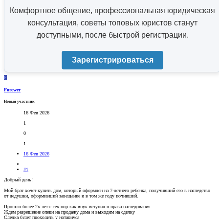
Комфортное общение, профессиональная юридическая
консультация, советы топовых юристов станут
доступными, после быстрой регистрации.
Зарегистрироваться
F
Forewer
Новый участник
16 Фев 2026
1
0
1
16 Фев 2026
#1
Добрый день!
Мой брат хочет купить дом, который оформлен на 7-летнего ребенка, получивший его в наследство
от дедушки, оформивший завещание и в том же году почивший.
Прошло более 2х лет с тех пор как внук вступил в права наследования...
Ждем разрешение опеки на продажу дома и выходим на сделку
Сделка будет проходить у нотариуса