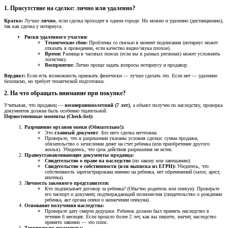
1. Присутствие на сделке: лично или удаленно?​
Кратко:
Лучше
лично
, если сделка проходит в одном городе. Но можно и удаленно (дистанционно),
так как сделка у нотариуса.
Риски удаленного участия:
Технические сбои:
Проблемы со связью в момент подписания (нотариус может
отказать в проведении, если качество видео/звука плохое).
Время:
Разница в часовых поясах (если вы в разных регионах) может усложнить
логистику.
Восприятие:
Лично проще задать вопросы нотариусу и продавцу.
Вердикт:
Если есть возможность приежать физически — лучше сделать это. Если нет — удаленно
безопасно, но требует технической подготовки.
2. На что обращать внимание при покупке?​
Учитывая, что продавец —
несовершеннолетний (7 лет)
, а объект получен по наследству, проверка
документов должна быть особенно тщательной.
Первостепенные моменты (Check-list):
Разрешение органов опеки (Обязательно!):
Это
главный документ
. Без него сделка ничтожна.
Проверьте, что в разрешении указаны условия сделки: сумма продажи,
обязательство о зачислении денег на счет ребенка (или приобретение другого
жилья). Убедитесь, что срок действия разрешения не истек.
Правоустанавливающие документы продавца:
Свидетельство о праве на наследство
(по закону или завещанию).
Свидетельство о собственности (или выписка из ЕГРН):
Убедитесь, что
собственность зарегистрирована именно на ребенка, нет обременений (залог, арест,
ипотека).
Личность законного представителя:
Кто подписывает договор за ребенка? (Обычно родитель или опекун). Проверьте
его паспорт и документ, подтверждающий полномочия (свидетельство о рождении
ребенка, акт органа опеки о назначении опекуна).
Основание получения наследства:
Проверьте дату смерти дедушки. Ребенок должен был принять наследство в
течение 6 месяцев. Если прошло более 2 лет, как вы пишете, значит, наследство
принято законно — это плюс.
Технические документы: