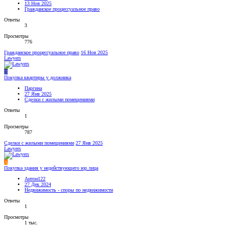
13 Ноя 2025
Гражданское процессуальное право
Ответы
3
Просмотры
776
Гражданское процессуальное право
16 Ноя 2025
Lawyers
П
Покупка квартиры у должника
Паргина
27 Янв 2025
Сделки с жилыми помещениями
Ответы
1
Просмотры
787
Сделки с жилыми помещениями
27 Янв 2025
Lawyers
А
Покупка здания у недействующего юр.лица
Антон122
27 Дек 2024
Недвижимость - споры по недвижимости
Ответы
1
Просмотры
1 тыс.