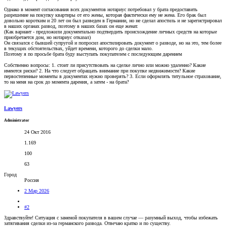
Однако в момент согласования всех документов нотариус потребовал у брата предоставить
разрешение на покупку квартиры от его жены, которая фактически ему не жена. Его брак был
довольно коротким и 20 лет он был разведен в Германии, но не сделал апостиль и не зарегистрировал
в наших органах развод, поэтому в наших базах он еще женат.
(Как вариант - предложили документально подтвердить происхождение личных средств на которые
приобретается дом, но нотариус отказал)
Он связался с бывшей супругой и попросил апостилировать документ о разводе, но на это, тем более
в текущих обстоятельствах, уйдет времени, которого до сделки мало.
Поэтому я по просьбе брата буду выступать покупателем с последующим дарением
Собственно вопросы: 1. стоит ли присутствовать на сделке лично или можно удаленно? Какие
имеются риски? 2. На что следует обращать внимание при покупке недвижимости? Какие
первостепенные моменты в документах нужно проверять? 3. Если оформлять титульное страхование,
то на меня на срок до момента дарения, а затем - на брата?
Lawyers
Administrator
24 Окт 2016
1.169
100
63
Город
Россия
2 Мар 2026
#2
Здравствуйте! Ситуация с заменой покупателя в вашем случае — разумный выход, чтобы избежать
затягивания сделки из-за германского развода. Отвечаю кратко и по существу.