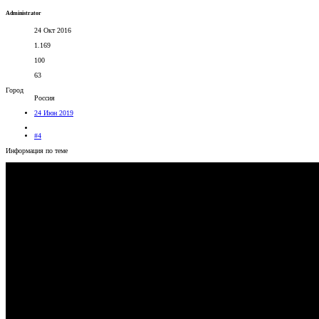
Administrator
24 Окт 2016
1.169
100
63
Город
Россия
24 Июн 2019
#4
Информация по теме