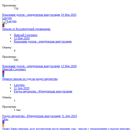
Просмотры
710
Взыскание долгов - юридическая консультация
24 Ноя 2024
Lawyers
Н
Письмо от Коллекторской организации.
Николай Сергеевич
13 Мар 2020
Взыскание долгов - юридическая консультация
Ответы
0
Просмотры
942
Взыскание долгов - юридическая консультация
13 Мар 2020
Николай Сергеевич
Н
L
Пришло письмо из суда на раздел имущества
Lavopros
11 Апр 2019
Раздел имущества - Юридическая консультация
Ответы
1
Просмотры
1 тыс.
Раздел имущества - Юридическая консультация
11 Апр 2019
Olaw
O
T
Право банка передать долг коллекторам после решения суда - письмо с уведомлением о выезде пристав