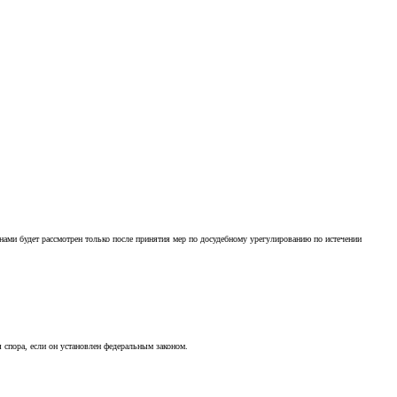
ами будет рассмотрен только после принятия мер по досудебному урегулированию по истечении
спора, если он установлен федеральным законом.