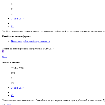
1
0
1
27 Янв 2017
#1
Как будет правильно, написать письмо на взыскание дебиторской задолженность и ждать удовлетворение
Читайте на нашем форуме:
Взыскание дебиторской задолженности
Последнее редактирование модератором:
5 Окт 2017
O
Olaw
Активный участник
12 Дек 2016
820
1
16
27 Янв 2017
#2
Напишите претензионное письмо. Ссылайтесь на договор и изложите суть требований в этом письме. Д