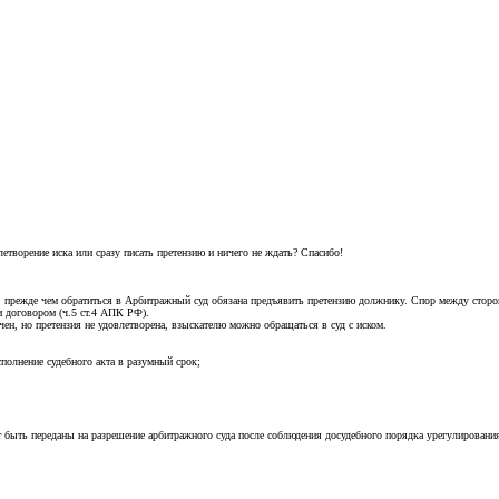
етворение иска или сразу писать претензию и ничего не ждать? Спасибо!
, прежде чем обратиться в Арбитражный суд обязана предъявить претензию должнику. Спор между сторон
и договором (ч.5 ст.4 АПК РФ).
ен, но претензия не удовлетворена, взыскателю можно обращаться в суд с иском.
сполнение судебного акта в разумный срок;
ыть переданы на разрешение арбитражного суда после соблюдения досудебного порядка урегулирования 