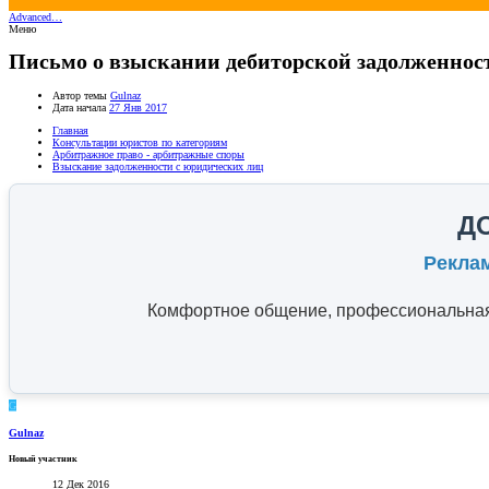
Advanced…
Меню
Письмо о взыскании дебиторской задолженнос
Автор темы
Gulnaz
Дата начала
27 Янв 2017
Главная
Консультации юристов по категориям
Арбитражное право - арбитражные споры
Взыскание задолженности с юридических лиц
Д
Рекла
Комфортное общение, профессиональная 
G
Gulnaz
Новый участник
12 Дек 2016