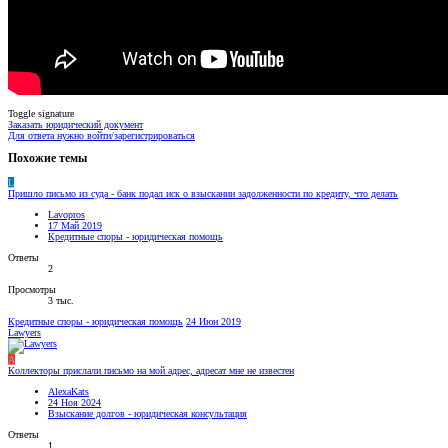
Toggle signature
Заказать юридический документ
Для ответа нужно войти/зарегистрироваться
Похожие темы
L
Пришло письмо из суда - банк подал иск о взыскании задолженности по кредиту, что делать
Lavopros
17 Май 2019
Кредитные споры - юридическая помощь
Ответы
2
Просмотры
3 тыс.
Кредитные споры - юридическая помощь
24 Июн 2019
Lawyers
A
Коллекторы прислали письмо на мой адрес, адресат мне не известен
AlexaKats
24 Ноя 2024
Взыскание долгов - юридическая консультация
Ответы
1