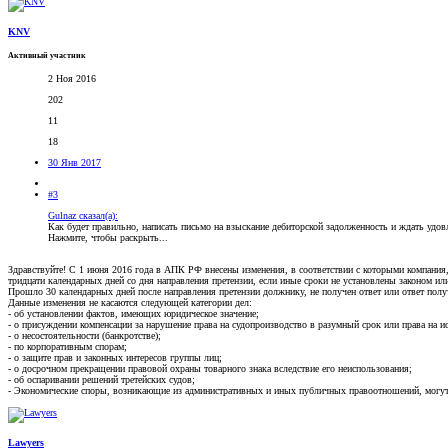
KNV
Активный участник
2 Ноя 2016
202
11
18
30 Янв 2017
#3
Gulnaz сказал(а):
Как будет правильно, написать письмо на взыскание дебиторской задолженность и ждать удовл
Нажмите, чтобы раскрыть...
Здравствуйте! С 1 июня 2016 года в АПК РФ внесены изменения, в соответствии с которыми компания
тридцати календарных дней со дня направления претензии, если иные сроки не установлены законом ил
Прошло 30 календарных дней после направления претензии должнику, не получен ответ или ответ получ
Данные изменения не касаются следующей категории дел:
- об установлении фактов, имеющих юридическое значение;
- о присуждении компенсации за нарушение права на судопроизводство в разумный срок или права на и
- о несостоятельности (банкротстве);
- по корпоративным спорам;
- о защите прав и законных интересов группы лиц;
- о досрочном прекращении правовой охраны товарного знака вследствие его неиспользования;
- об оспаривании решений третейских судов;
- Экономические споры, возникающие из административных и иных публичных правоотношений, могут б
Lawyers