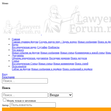
Меню
Главная
Главная страница форума
Создать новую тему / Задать вопрос
Новые сообщения
Поиск по ф
Видео
Все юридические видео
Случайно
Плейлисты
Что нового
Новые события на форуме
Новые сообщения
Новые статьи
Комментарии к новой статье
Новы
Документы
Образцы юридических документов
Последние рецензии
Поиск ресурсов
Статьи
Все юридические Статьи
Новые статьи
Новые комментарии
Поиск статей
Пользователи
Сейчас на форуме
Новые сообщения в профиле
Поиск сообщений в профиле
Вход
Регистрация
Поиск
Искать только в заголовках
Автор: