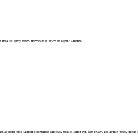
 иска или сразу писать претензию и ничего не ждать? Спасибо!
альше шаги либо написание претензии или сразу можно идти в суд. Вам решать как лучше, чтобы время з