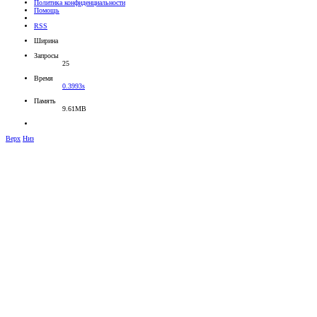
Политика конфиденциальности
Помощь
RSS
Ширина
Запросы
25
Время
0.3993s
Память
9.61MB
Верх
Низ