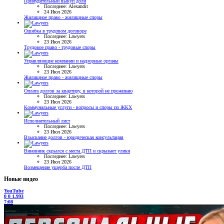
Принудительный выкуп доли
Последнее: Alexandit
24 Июл 2026
Жилищное право - жилищные споры
Ошибка в трудовом договоре
Последнее: Lawyers
23 Июл 2026
Трудовое право - трудовые споры
Управляющие компании и надзорные органы
Последнее: Lawyers
23 Июл 2026
Жилищное право - жилищные споры
Оплата долгов за квартиру, в которой не проживаю
Последнее: Lawyers
23 Июл 2026
Коммунальные услуги - вопросы и споры по ЖКХ
Исполнительный лист
Последнее: Lawyers
23 Июл 2026
Взыскание долгов - юридическая консультация
Виновник скрылся с места ДТП и скрывает улики
Последнее: Lawyers
23 Июл 2026
Возмещение ущерба после ДТП
Новые видео
YouTube
0
0
1.993
7:08