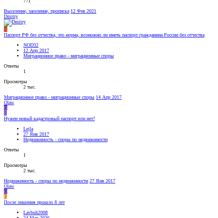
771
Выселение, заселение, прописка
12 Фев 2021
Dmitry
N
Паспорт РФ без отчества, это норма, возможно ли иметь паспорт гражданина России без отчества
NOD32
12 Апр 2017
Миграционное право - миграционные споры
Ответы
1
Просмотры
2 тыс.
Миграционное право - миграционные споры
14 Апр 2017
Olaw
O
L
Нужен новый кадастровый паспорт или нет?
Lejla
27 Янв 2017
Недвижимость - споры по недвижимости
Ответы
1
Просмотры
2 тыс.
Недвижимость - споры по недвижимости
27 Янв 2017
Olaw
O
L
После лишения прошло 8 лет
Lavbuh2008
24 Мар 2026