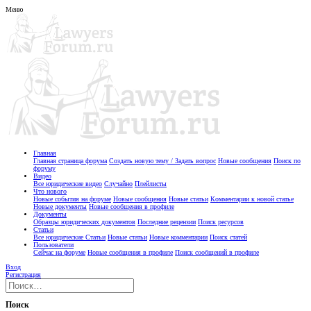
Меню
Главная
Главная страница форума
Создать новую тему / Задать вопрос
Новые сообщения
Поиск по
форуму
Видео
Все юридические видео
Случайно
Плейлисты
Что нового
Новые события на форуме
Новые сообщения
Новые статьи
Комментарии к новой статье
Новые документы
Новые сообщения в профиле
Документы
Образцы юридических документов
Последние рецензии
Поиск ресурсов
Статьи
Все юридические Статьи
Новые статьи
Новые комментарии
Поиск статей
Пользователи
Сейчас на форуме
Новые сообщения в профиле
Поиск сообщений в профиле
Вход
Регистрация
Поиск