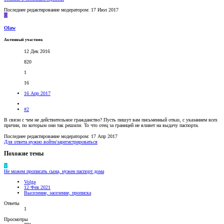
Последнее редактирование модератором:
17 Июл 2017
O
Olaw
Активный участник
12 Дек 2016
820
1
16
16 Апр 2017
#2
В связи с чем не действительное гражданство? Пусть пишут вам письменный отказ, с указанием всех
причин, по которым они так решили. То что отец за границей не влияет на выдачу паспорта.
Последнее редактирование модератором:
17 Апр 2017
Для ответа нужно войти/зарегистрироваться
Похожие темы
V
Не можем прописать сына, нужен паспорт дома
Volga
12 Фев 2021
Выселение, заселение, прописка
Ответы
1
Просмотры