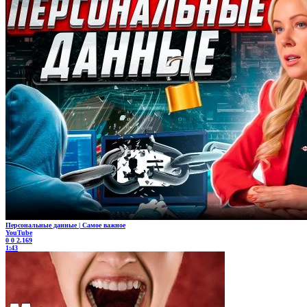
Персональные данные | Самое важное
YouTube
0
0
2.169
1:43