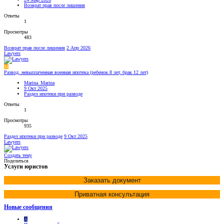
Возврат прав после лишения
Ответы
1
Просмотры
483
Возврат прав после лишения
2 Апр 2026
Lawyers
M
Развод, невыплаченная военная ипотека (ребенок 8 лет, брак 12 лет)
Marina_Marina
9 Окт 2025
Раздел ипотеки при разводе
Ответы
1
Просмотры
935
Раздел ипотеки при разводе
9 Окт 2025
Lawyers
Создать тему
Поделиться
Услуги юристов
Заказать документ
Приватная консультация
Новые сообщения
A