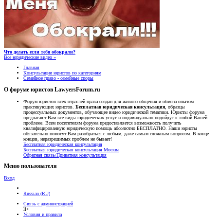
Что делать если тебя обокрали?
Все юридические видео »
Главная
Консультации юристов по категориям
Семейное право - семейные споры
О форуме юристов LawyersForum.ru
Форум юристов всех отраслей права создан для живого общения и обмена опытом
практикующих юристов.
Бесплатная юридическая консультация
, образцы
процессуальных документов, обучающее видео юридической тематики. Юристы форума
предлагают Вам все виды юридических услуг и индивидуально подойдут к любой Вашей
проблеме. Всем посетителям форума предоставляется возможность получить
квалифицированную юридическую помощь абсолютно БЕСПЛАТНО. Наши юристы
обязательно помогут Вам разобраться с любым, даже самым сложным вопросом. В конце
концов, неразрешимых проблем не бывает!
Бесплатная юридическая консультация
Бесплатная юридическая консультация Москва
Обратная связь/Приватная консультация
Меню пользователя
Вход
Russian (RU)
Связь с администрацией
li>
Условия и правила