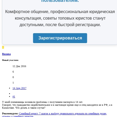
пользователям.
Комфортное общение, профессиональная юридическая
консультация, советы топовых юристов станут
доступными, после быстрой регистрации.
Зарегистрироваться
R
Ruzana
Новый участник
12 Дек 2016
6
0
1
14 Апр 2017
#1
У моей племянницы возникли проблемы с получением паспорта в 14 лет.
Говорят, что гражданство недействительное и в настоящее время еще и отец находится не в РФ, а в
Казахстане. Что делать в таком случае?
Рекомендуем:
Семейный юрист: 7 шагов к выбору правильного адвоката по семейным делам,
отзывы о семейных юристах