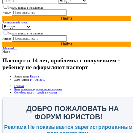
Искать только в заголовках
Автор:
Найти
Расширенный поиск…
Искать только в заголовках
Автор:
Найти
Advanced…
Меню
Паспорт в 14 лет, проблемы с получением -
ребенку не оформляют паспорт
Автор темы
Ruzana
Дата начала
14 Апр 2017
Главная
Консультации юристов по категориям
Семейное право - семейные споры
ДОБРО ПОЖАЛОВАТЬ НА
ФОРУМ ЮРИСТОВ!
Реклама Не показывается зарегистрированным