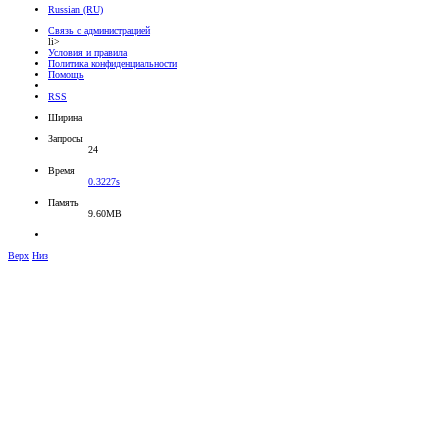
Russian (RU)
Связь с администрацией
li>
Условия и правила
Политика конфиденциальности
Помощь
RSS
Ширина
Запросы
24
Время
0.3227s
Память
9.60MB
Верх
Низ