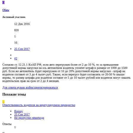
O
Olaw
Активный участник
12 Дек 2016
820
1
16
25 Сен 2017
#2
Согласно ст. 12.21.1 КоАП РФ, если авто перегружен более от 2 до 10 %, то за превышение
допустимой нормы нагрузки на ось автомобиля водитель уплатит штраф в размере от 1000 до 1500
руб. Если же автомобиль будет перегружен от 10 до 20% допустимой нормы нагрузки - штраф на
водителя составит от 3 до 4 тысяч руб. Также, если перегруз будет составлять от 20-50 % свыше
нормы, то размер штрафа для водителя составит от 5 до 10 тысяч рублей или водителя могут лишить
водительских прав на срок от 2 до 4 месяцев.
Для ответа нужно войти/зарегистрироваться
Похожие темы
B
Ответственность водителя на нерегулируемом перекрестке
Brenny
25 Сен 2017
Не пропустил пешехода
Ответы
1