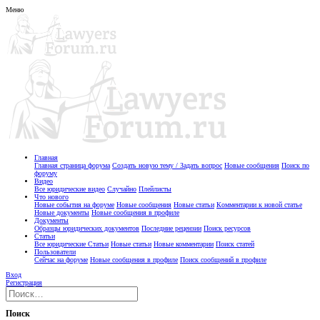
Меню
Главная
Главная страница форума
Создать новую тему / Задать вопрос
Новые сообщения
Поиск по
форуму
Видео
Все юридические видео
Случайно
Плейлисты
Что нового
Новые события на форуме
Новые сообщения
Новые статьи
Комментарии к новой статье
Новые документы
Новые сообщения в профиле
Документы
Образцы юридических документов
Последние рецензии
Поиск ресурсов
Статьи
Все юридические Статьи
Новые статьи
Новые комментарии
Поиск статей
Пользователи
Сейчас на форуме
Новые сообщения в профиле
Поиск сообщений в профиле
Вход
Регистрация
Поиск