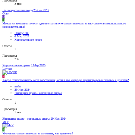
Просмотры
2 тыс.
Не пропустил пешехода
25 Сен 2017
Olaw
O
D
Может ли компания понести административную ответственность за нарушение антимонопольного
законодательства?
Dmitry1380
6 Мар 2025
Корпоративное право
Ответы
1
Просмотры
736
Корпоративное право
6 Мар 2025
Lawyers
N
Какую ответственность несет собственник, если в его квартире зарегистрирован человек с долгами?
nesha
29 Ноя 2024
Жилищное право - жилищные споры
Ответы
1
Просмотры
1 тыс.
Жилищное право - жилищные споры
29 Ноя 2024
Mr.V
N
Уголовная ответственность за алименты, как привлечь?