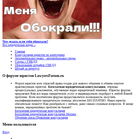
Что делать если тебя обокрали?
Все юридические видео »
Главная
Консультации юристов по категориям
Автомобильное право - автомобильные споры
Споры с ГИБДД
Обжалование штрафов ГИБДД
Штраф за перегруз
О форуме юристов LawyersForum.ru
Форум юристов всех отраслей права создан для живого общения и обмена опытом
практикующих юристов.
Бесплатная юридическая консультация
, образцы
процессуальных документов, обучающее видео юридической тематики. Юристы форума
предлагают Вам все виды юридических услуг и индивидуально подойдут к любой Вашей
проблеме. Всем посетителям форума предоставляется возможность получить
квалифицированную юридическую помощь абсолютно БЕСПЛАТНО. Наши юристы
обязательно помогут Вам разобраться с любым, даже самым сложным вопросом. В конце
концов, неразрешимых проблем не бывает!
Бесплатная юридическая консультация
Бесплатная юридическая консультация Москва
Обратная связь/Приватная консультация
Меню пользователя
Вход