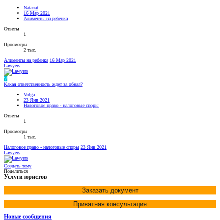
Natanat
16 Мар 2021
Алименты на ребенка
Ответы
1
Просмотры
2 тыс.
Алименты на ребенка
16 Мар 2021
Lawyers
V
Какая ответственность ждет за обнал?
Volga
23 Янв 2021
Налоговое право - налоговые споры
Ответы
1
Просмотры
1 тыс.
Налоговое право - налоговые споры
23 Янв 2021
Lawyers
Создать тему
Поделиться
Услуги юристов
Заказать документ
Приватная консультация
Новые сообщения