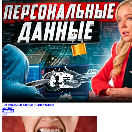
Персональные данные | Самое важное
YouTube
0
0
2.169
1:43