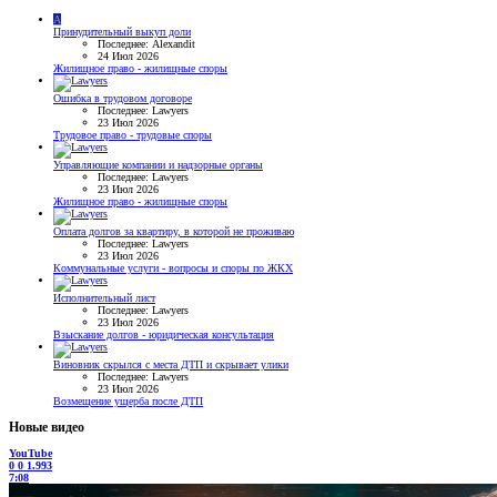
A
Принудительный выкуп доли
Последнее: Alexandit
24 Июл 2026
Жилищное право - жилищные споры
Ошибка в трудовом договоре
Последнее: Lawyers
23 Июл 2026
Трудовое право - трудовые споры
Управляющие компании и надзорные органы
Последнее: Lawyers
23 Июл 2026
Жилищное право - жилищные споры
Оплата долгов за квартиру, в которой не проживаю
Последнее: Lawyers
23 Июл 2026
Коммунальные услуги - вопросы и споры по ЖКХ
Исполнительный лист
Последнее: Lawyers
23 Июл 2026
Взыскание долгов - юридическая консультация
Виновник скрылся с места ДТП и скрывает улики
Последнее: Lawyers
23 Июл 2026
Возмещение ущерба после ДТП
Новые видео
YouTube
0
0
1.993
7:08