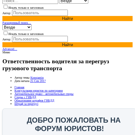
Искать только в заголовках
Автор:
Найти
Расширенный поиск…
Искать только в заголовках
Автор:
Найти
Advanced…
Меню
Ответственность водителя за перегруз
грузового транспорта
Автор темы
Konstantin
Дата начала
25 Сен 2017
Главная
Консультации юристов по категориям
Автомобильное право - автомобильные споры
Споры с ГИБДД
Обжалование штрафов ГИБДД
Штраф за перегруз
ДОБРО ПОЖАЛОВАТЬ НА
ФОРУМ ЮРИСТОВ!