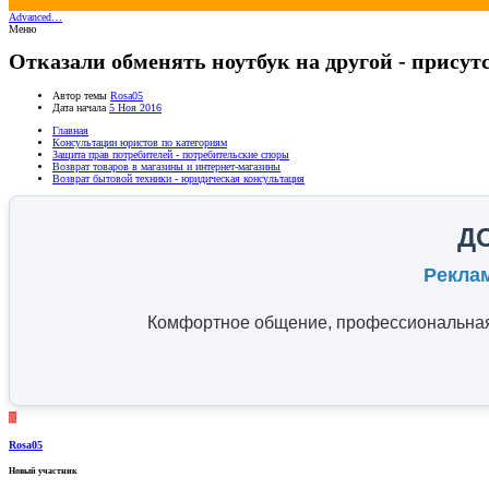
Advanced…
Меню
Отказали обменять ноутбук на другой - прису
Автор темы
Rosa05
Дата начала
5 Ноя 2016
Главная
Консультации юристов по категориям
Защита прав потребителей - потребительские споры
Возврат товаров в магазины и интернет-магазины
Возврат бытовой техники - юридическая консультация
Д
Рекла
Комфортное общение, профессиональная 
R
Rosa05
Новый участник