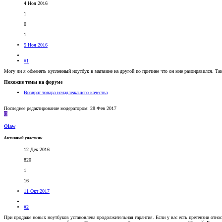
4 Ноя 2016
1
0
1
5 Ноя 2016
#1
Могу ли я обменять купленный ноутбук в магазине на другой по причине что он мне разонравился. Та
Похожие темы на форуме
Возврат товара ненадлежащего качества
Последнее редактирование модератором:
28 Фев 2017
O
Olaw
Активный участник
12 Дек 2016
820
1
16
11 Окт 2017
#2
При продаже новых ноутбуков установлена продолжительная гарантия. Если у вас есть претензии относ