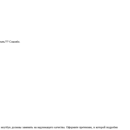
лать??? Спасибо.
ой ноутбук должны заменить на надлежащего качества. Оформите претензию, в которой подробно