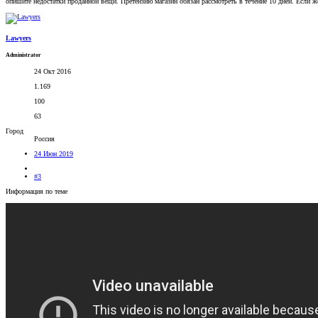
опишите недостатки проданной вещи. Претензию магазин обязан рассмотреть в течение 10 дней. Если ж
Lawyers
Administrator
24 Окт 2016
1.169
100
63
Город
Россия
24 Июн 2019
#3
Информация по теме