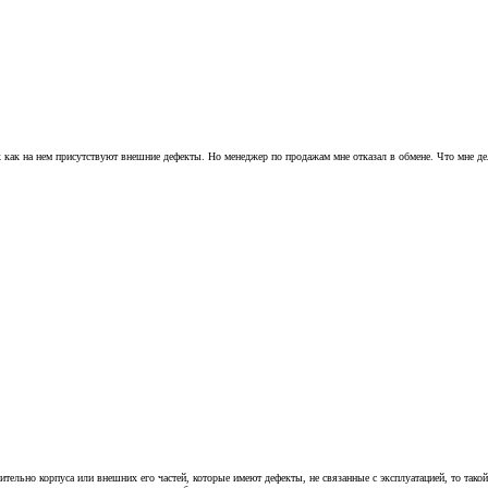
к как на нем присутствуют внешние дефекты. Но менеджер по продажам мне отказал в обмене. Что мне де
ительно корпуса или внешних его частей, которые имеют дефекты, не связанные с эксплуатацией, то так