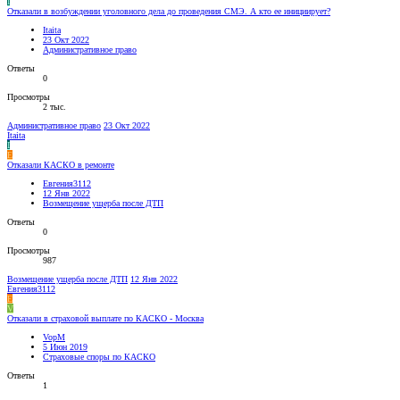
I
Отказали в возбуждении уголовного дела до проведения СМЭ. А кто ее инициирует?
Itaita
23 Окт 2022
Административное право
Ответы
0
Просмотры
2 тыс.
Административное право
23 Окт 2022
Itaita
I
Е
Отказали КАСКО в ремонте
Евгения3112
12 Янв 2022
Возмещение ущерба после ДТП
Ответы
0
Просмотры
987
Возмещение ущерба после ДТП
12 Янв 2022
Евгения3112
Е
V
Отказали в страховой выплате по КАСКО - Москва
VopM
5 Июн 2019
Страховые споры по КАСКО
Ответы
1