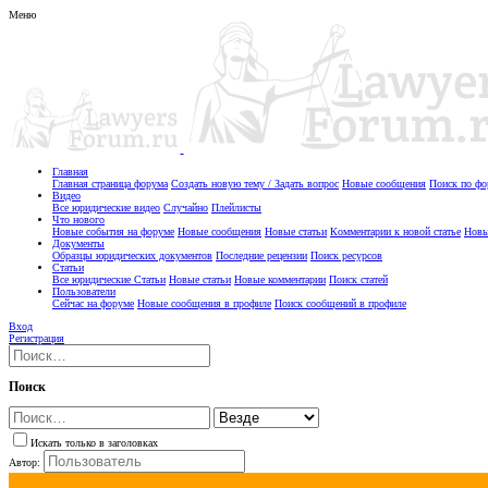
Меню
Главная
Главная страница форума
Создать новую тему / Задать вопрос
Новые сообщения
Поиск по ф
Видео
Все юридические видео
Случайно
Плейлисты
Что нового
Новые события на форуме
Новые сообщения
Новые статьи
Комментарии к новой статье
Новы
Документы
Образцы юридических документов
Последние рецензии
Поиск ресурсов
Статьи
Все юридические Статьи
Новые статьи
Новые комментарии
Поиск статей
Пользователи
Сейчас на форуме
Новые сообщения в профиле
Поиск сообщений в профиле
Вход
Регистрация
Поиск
Искать только в заголовках
Автор: