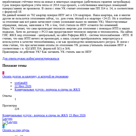
неработающие счётчики тепла на новые в некоторых квартирах (действовала гарантия застройщика).
Срок поверки приборов учёта тепла от 2014 года прошёл, а собственники некоторых помещений
поверку/замену не произвели. В связи с этим УК считает отопление нам ПП 354 п. 54, в соответствии
с формулой 18.
На данный момент из 762 квартир поверки ИПУ нет в 124 квартирах. Наша квартира, как и многие
другие не пользуется отоплением сейчас, т.к. дом очень тёплый и в квартире +24-25. Но в платёжке
за отопление нам всё равно начисляют сумму (основание выше по мнению УК). Многочисленные
обращения, письма, заявления в УК о том, чтоб считали по ИПУ остаются без изменений.
Наша УК считает, что сама производит тепловую энергию для отопления с помощью ИТП в наших
подвалах. Хотя по договору с РСО нам предоставляют тепловую энергию и теплоноситель. На сайтах
ГИС ЖКХ вид отопления - центральный, на сайте Реформа ЖКХ - система теплоснабжения - ИТП. Я
считаю, что наш ИТП ничего не производит, а лишь служит преобразователь энергоресурса и
используется в качестве теплообменника, а не как производство коммунального ресурса. В связи с
этим считаю, что при начислении оплаты по отоплению УК должна учитывать показания ИПУ в
соответствии с п. 42(1)ПП 354, формулой 3(1) и 3(4).
Правомерны ли действия УК? Как заставить УК считать нам по ИПУ
Для ответа нужно войти/зарегистрироваться
Похожие темы
S
Оплата долгов за квартиру, в которой не проживаю
svetlana04
22 Июл 2026
Коммунальные услуги - вопросы и споры по ЖКХ
Ответы
1
Просмотры
224
Коммунальные услуги - вопросы и споры по ЖКХ
23 Июл 2026
Lawyers
G
Оплата за спец обувь