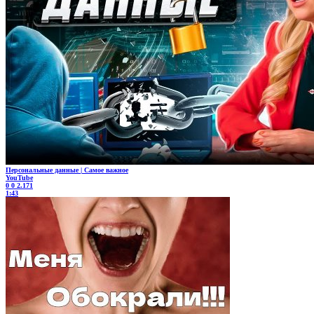
Персональные данные | Самое важное
YouTube
0
0
2.171
1:43