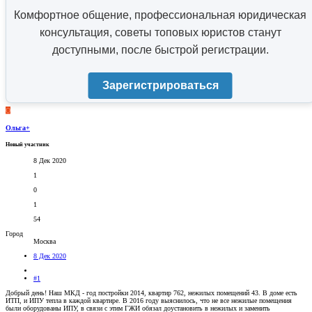
Комфортное общение, профессиональная юридическая
консультация, советы топовых юристов станут
доступными, после быстрой регистрации.
Зарегистрироваться
О
Ольга+
Новый участник
8 Дек 2020
1
0
1
54
Город
Москва
8 Дек 2020
#1
Добрый день! Наш МКД - год постройки 2014, квартир 762, нежилых помещений 43. В доме есть
ИТП, и ИПУ тепла в каждой квартире. В 2016 году выяснилось, что не все нежилые помещения
были оборудованы ИПУ, в связи с этим ГЖИ обязал доустановить в нежилых и заменить