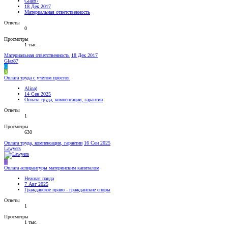
Glaz87
18 Дек 2017
Материальная ответственность
Ответы
0
Просмотры
1 тыс.
Материальная ответственность
18 Дек 2017
Glaz87
G
A
Оплата труда с учетом простоя
Alina)
14 Сен 2025
Оплата труда, компенсации, гарантии
Ответы
1
Просмотры
630
Оплата труда, компенсации, гарантии
16 Сен 2025
Lawyers
Н
Оплата аспирантуры материнским капиталом
Нежная панда
7 Авг 2025
Гражданское право - гражданские споры
Ответы
1
Просмотры
1 тыс.