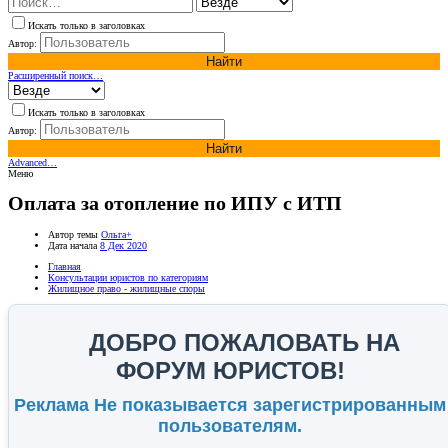
Искать только в заголовках
Автор:
Найти
Расширенный поиск…
Искать только в заголовках
Автор:
Найти
Advanced…
Меню
Оплата за отопление по ИПУ с ИТП
Автор темы
Ольга+
Дата начала
8 Дек 2020
Главная
Консультации юристов по категориям
Жилищное право - жилищные споры
ДОБРО ПОЖАЛОВАТЬ НА
ФОРУМ ЮРИСТОВ!
Реклама Не показывается зарегистрированным
пользователям.