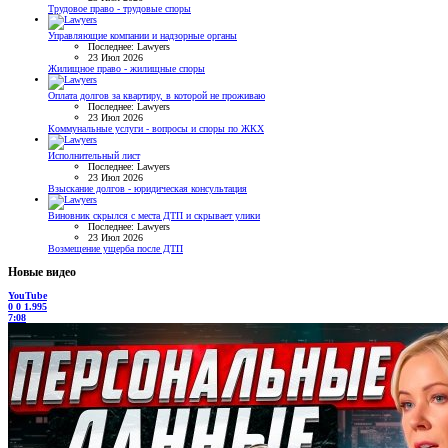
Трудовое право - трудовые споры
Управляющие компании и надзорные органы
Последнее: Lawyers
23 Июл 2026
Жилищное право - жилищные споры
Оплата долгов за квартиру, в которой не проживаю
Последнее: Lawyers
23 Июл 2026
Коммунальные услуги - вопросы и споры по ЖКХ
Исполнительный лист
Последнее: Lawyers
23 Июл 2026
Взыскание долгов - юридическая консультация
Виновник скрылся с места ДТП и скрывает улики
Последнее: Lawyers
23 Июл 2026
Возмещение ущерба после ДТП
Новые видео
YouTube
0
0
1.995
7:08