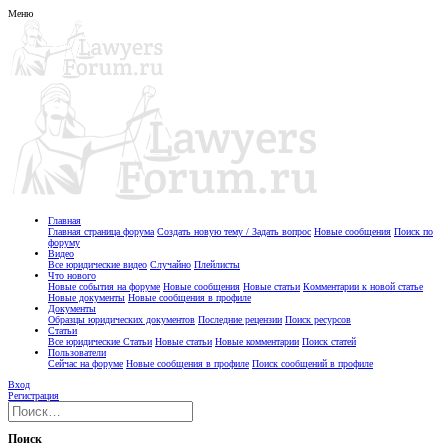
Меню
Главная
Главная страница форума
Создать новую тему / Задать вопрос
Новые сообщения
Поиск по
форуму
Видео
Все юридические видео
Случайно
Плейлисты
Что нового
Новые события на форуме
Новые сообщения
Новые статьи
Комментарии к новой статье
Новые документы
Новые сообщения в профиле
Документы
Образцы юридических документов
Последние рецензии
Поиск ресурсов
Статьи
Все юридические Статьи
Новые статьи
Новые комментарии
Поиск статей
Пользователи
Сейчас на форуме
Новые сообщения в профиле
Поиск сообщений в профиле
Вход
Регистрация
Поиск