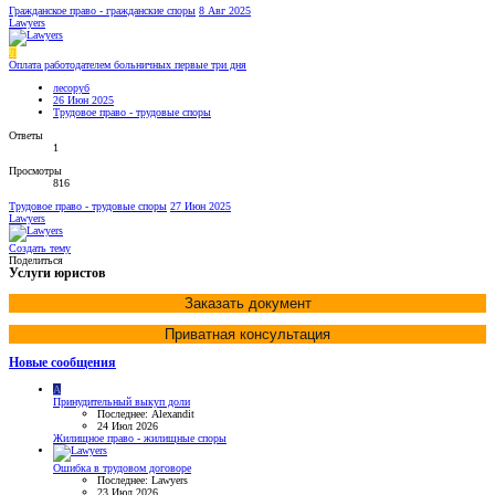
Гражданское право - гражданские споры
8 Авг 2025
Lawyers
Л
Оплата работодателем больничных первые три дня
лесоруб
26 Июн 2025
Трудовое право - трудовые споры
Ответы
1
Просмотры
816
Трудовое право - трудовые споры
27 Июн 2025
Lawyers
Создать тему
Поделиться
Услуги юристов
Заказать документ
Приватная консультация
Новые сообщения
A
Принудительный выкуп доли
Последнее: Alexandit
24 Июл 2026
Жилищное право - жилищные споры
Ошибка в трудовом договоре
Последнее: Lawyers
23 Июл 2026