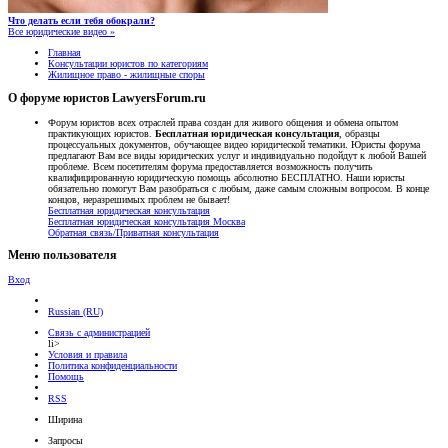
Что делать если тебя обокрали?
Все юридические видео »
Главная
Консультации юристов по категориям
Жилищное право - жилищные споры
О форуме юристов LawyersForum.ru
Форум юристов всех отраслей права создан для живого общения и обмена опытом
практикующих юристов.
Бесплатная юридическая консультация
, образцы
процессуальных документов, обучающее видео юридической тематики. Юристы форума
предлагают Вам все виды юридических услуг и индивидуально подойдут к любой Вашей
проблеме. Всем посетителям форума предоставляется возможность получить
квалифицированную юридическую помощь абсолютно БЕСПЛАТНО. Наши юристы
обязательно помогут Вам разобраться с любым, даже самым сложным вопросом. В конце
концов, неразрешимых проблем не бывает!
Бесплатная юридическая консультация
Бесплатная юридическая консультация Москва
Обратная связь/Приватная консультация
Меню пользователя
Вход
Russian (RU)
Связь с администрацией
li>
Условия и правила
Политика конфиденциальности
Помощь
RSS
Ширина
Запросы