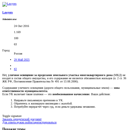
Lawyers
Administrator
24 Окт 2016
1.169
100
63
Город
Россия
29 Май 2025
#2
Нет,
уличное освещение за пределами земельного участка многоквартирного дома
(МКД) не
входит в состав общего имущества, и его содержание не является обязанностью жильцов (п. 2 ст. 36
ЖК РФ, Постановление Правительства № 491 от 13.08.2006).
Содержание уличного освещения (дороги общего пользования, муниципальные земли) —
зона
ответственности муниципалитета
.
Если УК включает такие платежи — это
необоснованное начисление
. Ваши действия:
Направьте письменную претензию в УК.
Обратитесь в жилищную инспекцию с жалобой.
Потребуйте перерасчёт через суд, если деньги удержаны незаконно.
Toggle signature
Заказать юридический документ
Для ответа нужно войти/зарегистрироваться
Похожие темы