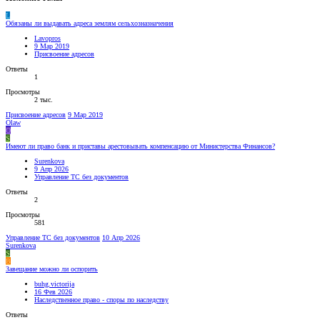
L
Обязаны ли выдавать адреса землям сельхозназначения
Lavopros
9 Мар 2019
Присвоение адресов
Ответы
1
Просмотры
2 тыс.
Присвоение адресов
9 Мар 2019
Olaw
O
S
Имеют ли право банк и приставы арестовывать компенсацию от Министерства Финансов?
Surenkova
9 Апр 2026
Управление ТС без документов
Ответы
2
Просмотры
581
Управление ТС без документов
10 Апр 2026
Surenkova
S
B
Завещание можно ли оспорить
buhg.victorija
16 Фев 2026
Наследственное право - споры по наследству
Ответы