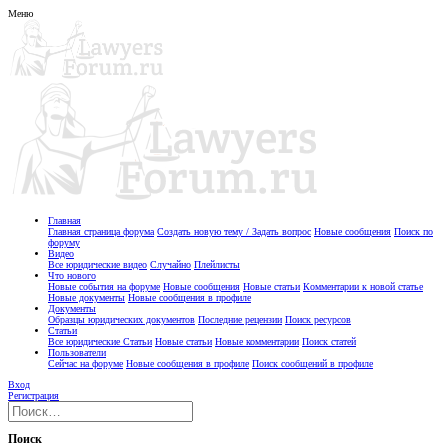
Меню
Главная
Главная страница форума
Создать новую тему / Задать вопрос
Новые сообщения
Поиск по
форуму
Видео
Все юридические видео
Случайно
Плейлисты
Что нового
Новые события на форуме
Новые сообщения
Новые статьи
Комментарии к новой статье
Новые документы
Новые сообщения в профиле
Документы
Образцы юридических документов
Последние рецензии
Поиск ресурсов
Статьи
Все юридические Статьи
Новые статьи
Новые комментарии
Поиск статей
Пользователи
Сейчас на форуме
Новые сообщения в профиле
Поиск сообщений в профиле
Вход
Регистрация
Поиск