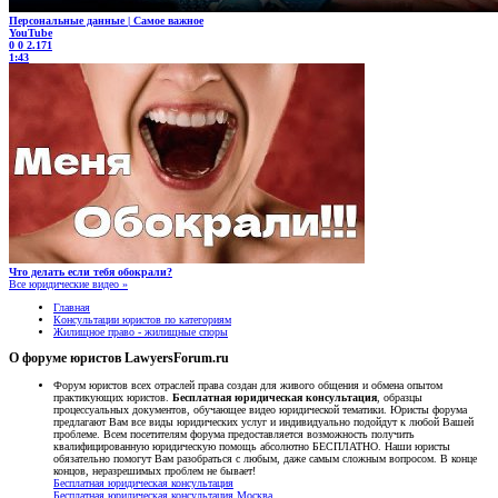
Персональные данные | Самое важное
YouTube
0
0
2.171
1:43
Что делать если тебя обокрали?
Все юридические видео »
Главная
Консультации юристов по категориям
Жилищное право - жилищные споры
О форуме юристов LawyersForum.ru
Форум юристов всех отраслей права создан для живого общения и обмена опытом
практикующих юристов.
Бесплатная юридическая консультация
, образцы
процессуальных документов, обучающее видео юридической тематики. Юристы форума
предлагают Вам все виды юридических услуг и индивидуально подойдут к любой Вашей
проблеме. Всем посетителям форума предоставляется возможность получить
квалифицированную юридическую помощь абсолютно БЕСПЛАТНО. Наши юристы
обязательно помогут Вам разобраться с любым, даже самым сложным вопросом. В конце
концов, неразрешимых проблем не бывает!
Бесплатная юридическая консультация
Бесплатная юридическая консультация Москва