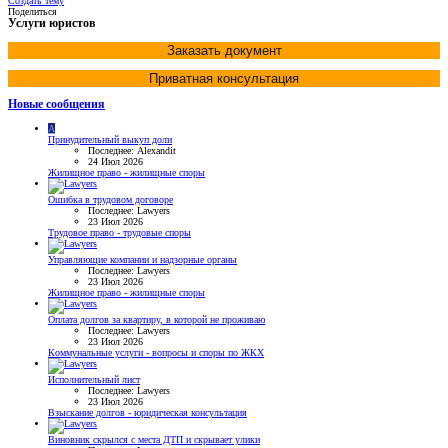
Создать тему
Поделиться
Услуги юристов
Заказать документ
Приватная консультация
Новые сообщения
A
Принудительный выкуп доли
Последнее: Alexandit
24 Июл 2026
Жилищное право - жилищные споры
Ошибка в трудовом договоре
Последнее: Lawyers
23 Июл 2026
Трудовое право - трудовые споры
Управляющие компании и надзорные органы
Последнее: Lawyers
23 Июл 2026
Жилищное право - жилищные споры
Оплата долгов за квартиру, в которой не проживаю
Последнее: Lawyers
23 Июл 2026
Коммунальные услуги - вопросы и споры по ЖКХ
Исполнительный лист
Последнее: Lawyers
23 Июл 2026
Взыскание долгов - юридическая консультация
Виновник скрылся с места ДТП и скрывает улики