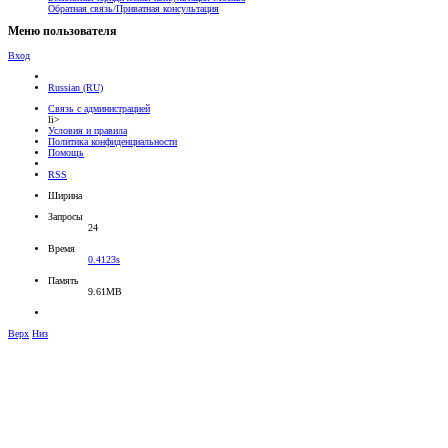
Обратная связь/Приватная консультация
Меню пользователя
Вход
Russian (RU)
Связь с администрацией
li>
Условия и правила
Политика конфиденциальности
Помощь
RSS
Ширина
Запросы
24
Время
0.4123s
Память
9.61MB
Верх
Низ