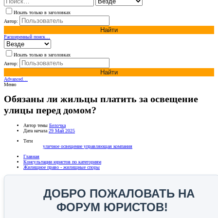
Искать только в заголовках
Автор:
Найти
Расширенный поиск…
Искать только в заголовках
Автор:
Найти
Advanced…
Меню
Обязаны ли жильцы платить за освещение
улицы перед домом?
Автор темы
Белочка
Дата начала
29 Май 2025
Теги
уличное освещение
управляющая компания
Главная
Консультации юристов по категориям
Жилищное право - жилищные споры
ДОБРО ПОЖАЛОВАТЬ НА
ФОРУМ ЮРИСТОВ!