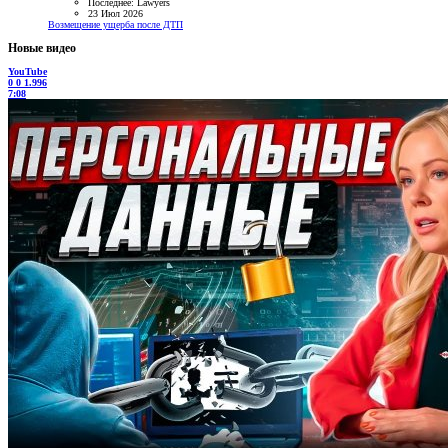
Последнее: Lawyers
23 Июл 2026
Возмещение ущерба после ДТП
Новые видео
YouTube
0
0
1.996
7:08