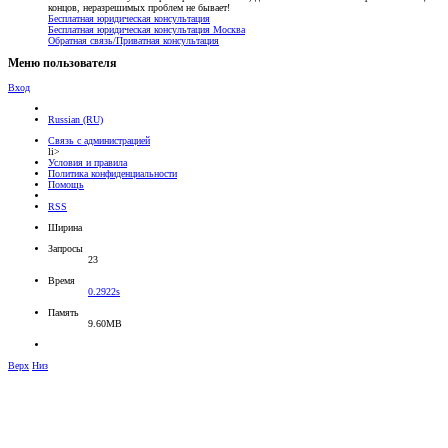
концов, неразрешимых проблем не бывает!
Бесплатная юридическая консультация
Бесплатная юридическая консультация Москва
Обратная связь/Приватная консультация
Меню пользователя
Вход
Russian (RU)
Связь с администрацией
li>
Условия и правила
Политика конфиденциальности
Помощь
RSS
Ширина
Запросы
23
Время
0.2922s
Память
9.60MB
Верх
Низ