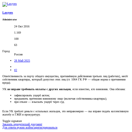
Lawyers
Administrator
24 Окт 2016
1.169
100
63
Город
Россия
28 Май 2025
#2
Ответственность за порчу общего имущества, причинённую действиями третьих лиц (рабочих), несёт
собственник квартиры, который допустил этих лиц (ст. 1064 ГК РФ — общая норма о причинении
вреда).
УК
не вправе требовать оплаты с других жильцов
, если известно, кто виновник. Она обязана:
зафиксировать ущерб актом;
предъявить претензию виновному лицу (включая собственника квартиры);
при отказе — взыскать ущерб через суд.
Если УК требует деньги с остальных жильцов, это неправомерно — вы вправе подать коллективную
жалобу в ГЖИ и прокуратуру.
Toggle signature
Заказать юридический документ
Для ответа нужно войти/зарегистрироваться