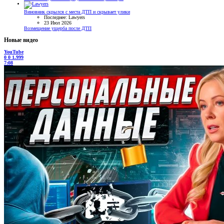
Виновник скрылся с места ДТП и скрывает улики
Последнее: Lawyers
23 Июл 2026
Возмещение ущерба после ДТП
Новые видео
YouTube
0
0
1.999
7:08