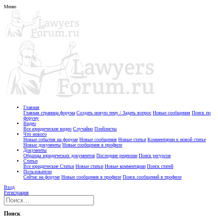
Меню
Главная
Главная страница форума
Создать новую тему / Задать вопрос
Новые сообщения
Поиск по
форуму
Видео
Все юридические видео
Случайно
Плейлисты
Что нового
Новые события на форуме
Новые сообщения
Новые статьи
Комментарии к новой статье
Новые документы
Новые сообщения в профиле
Документы
Образцы юридических документов
Последние рецензии
Поиск ресурсов
Статьи
Все юридические Статьи
Новые статьи
Новые комментарии
Поиск статей
Пользователи
Сейчас на форуме
Новые сообщения в профиле
Поиск сообщений в профиле
Вход
Регистрация
Поиск