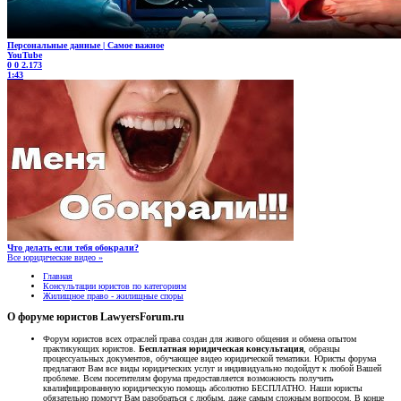
Персональные данные | Самое важное
YouTube
0
0
2.173
1:43
Что делать если тебя обокрали?
Все юридические видео »
Главная
Консультации юристов по категориям
Жилищное право - жилищные споры
О форуме юристов LawyersForum.ru
Форум юристов всех отраслей права создан для живого общения и обмена опытом
практикующих юристов.
Бесплатная юридическая консультация
, образцы
процессуальных документов, обучающее видео юридической тематики. Юристы форума
предлагают Вам все виды юридических услуг и индивидуально подойдут к любой Вашей
проблеме. Всем посетителям форума предоставляется возможность получить
квалифицированную юридическую помощь абсолютно БЕСПЛАТНО. Наши юристы
обязательно помогут Вам разобраться с любым, даже самым сложным вопросом. В конце