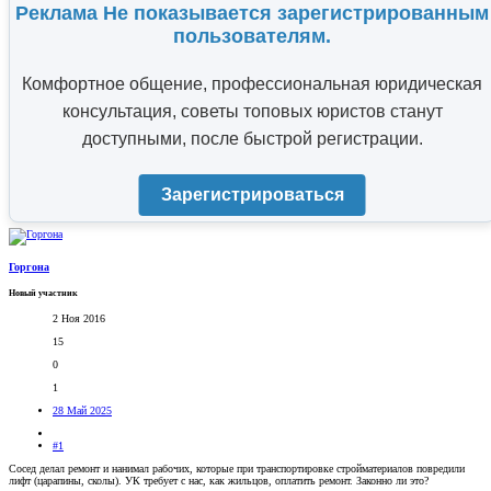
Реклама Не показывается зарегистрированным
пользователям.
Комфортное общение, профессиональная юридическая
консультация, советы топовых юристов станут
доступными, после быстрой регистрации.
Зарегистрироваться
Горгона
Новый участник
2 Ноя 2016
15
0
1
28 Май 2025
#1
Сосед делал ремонт и нанимал рабочих, которые при транспортировке стройматериалов повредили
лифт (царапины, сколы). УК требует с нас, как жильцов, оплатить ремонт. Законно ли это?