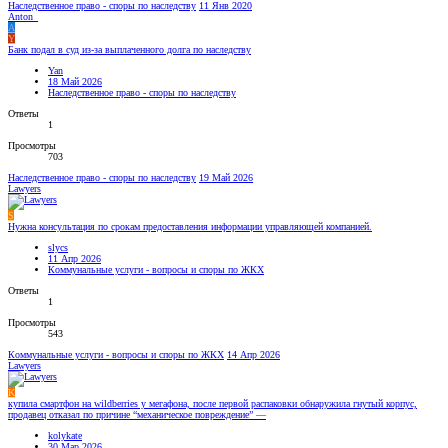
Наследственное право - споры по наследству
11 Янв 2020
Anton_
A
Y
Банк подал в суд из-за выплаченного долга по наследству
Yan
18 Май 2026
Наследственное право - споры по наследству
Ответы
1
Просмотры
703
Наследственное право - споры по наследству
19 Май 2026
Lawyers
S
Нужна консультация по срокам предоставления информации управляющей компанией.
slycs
11 Апр 2026
Коммунальные услуги - вопросы и споры по ЖКХ
Ответы
1
Просмотры
543
Коммунальные услуги - вопросы и споры по ЖКХ
14 Апр 2026
Lawyers
K
купила смартфон на wildberries у мегафона, после первой распаковки обнаружила гнутый корпус,
продавец отказал по причине “механическое повреждение” —
kolykate
30 Мар 2026