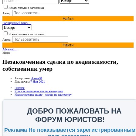
Искать только в заголовках
Автор:
Найти
Расширенный поиск…
Искать только в заголовках
Автор:
Найти
Advanced…
Меню
Незаконченная сделка по недвижимости,
собственник умер
Автор темы
oksana08
Дата начала
7 Ноя 2021
Главная
Консультации юристов по категориям
Наследственное право - споры по наследству
ДОБРО ПОЖАЛОВАТЬ НА
ФОРУМ ЮРИСТОВ!
Реклама Не показывается зарегистрированным