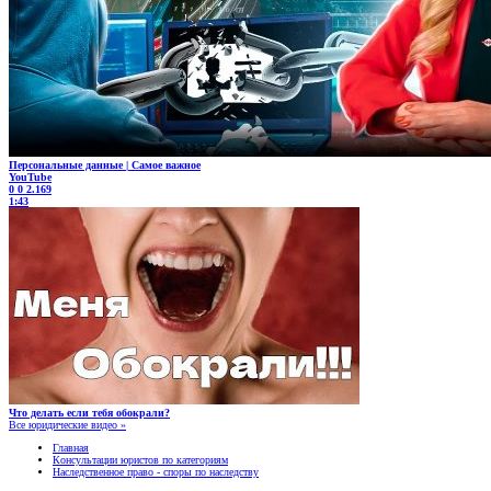
Персональные данные | Самое важное
YouTube
0
0
2.169
1:43
Что делать если тебя обокрали?
Все юридические видео »
Главная
Консультации юристов по категориям
Наследственное право - споры по наследству