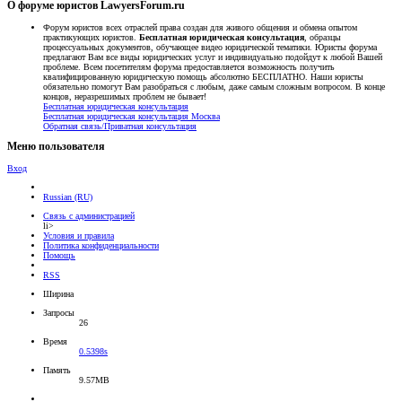
О форуме юристов LawyersForum.ru
Форум юристов всех отраслей права создан для живого общения и обмена опытом
практикующих юристов.
Бесплатная юридическая консультация
, образцы
процессуальных документов, обучающее видео юридической тематики. Юристы форума
предлагают Вам все виды юридических услуг и индивидуально подойдут к любой Вашей
проблеме. Всем посетителям форума предоставляется возможность получить
квалифицированную юридическую помощь абсолютно БЕСПЛАТНО. Наши юристы
обязательно помогут Вам разобраться с любым, даже самым сложным вопросом. В конце
концов, неразрешимых проблем не бывает!
Бесплатная юридическая консультация
Бесплатная юридическая консультация Москва
Обратная связь/Приватная консультация
Меню пользователя
Вход
Russian (RU)
Связь с администрацией
li>
Условия и правила
Политика конфиденциальности
Помощь
RSS
Ширина
Запросы
26
Время
0.5398s
Память
9.57MB