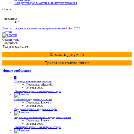
Возврат товаров в магазины и интернет-магазины
Ответы
1
Просмотры
487
Возврат товаров в магазины и интернет-магазины
2 Апр 2026
Lawyers
Создать тему
Поделиться
Услуги юристов
Заказать документ
Приватная консультация
Новые сообщения
A
Принудительный выкуп доли
Последнее: Alexandit
24 Июл 2026
Жилищное право - жилищные споры
Ошибка в трудовом договоре
Последнее: Lawyers
23 Июл 2026
Трудовое право - трудовые споры
Управляющие компании и надзорные органы
Последнее: Lawyers
23 Июл 2026
Жилищное право - жилищные споры