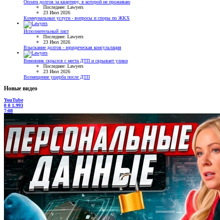
Оплата долгов за квартиру, в которой не проживаю
Последнее: Lawyers
23 Июл 2026
Коммунальные услуги - вопросы и споры по ЖКХ
Исполнительный лист
Последнее: Lawyers
23 Июл 2026
Взыскание долгов - юридическая консультация
Виновник скрылся с места ДТП и скрывает улики
Последнее: Lawyers
23 Июл 2026
Возмещение ущерба после ДТП
Новые видео
YouTube
0
0
1.993
7:08