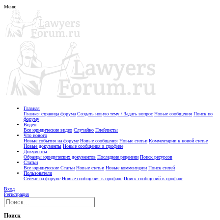
Меню
Главная
Главная страница форума
Создать новую тему / Задать вопрос
Новые сообщения
Поиск по
форуму
Видео
Все юридические видео
Случайно
Плейлисты
Что нового
Новые события на форуме
Новые сообщения
Новые статьи
Комментарии к новой статье
Новые документы
Новые сообщения в профиле
Документы
Образцы юридических документов
Последние рецензии
Поиск ресурсов
Статьи
Все юридические Статьи
Новые статьи
Новые комментарии
Поиск статей
Пользователи
Сейчас на форуме
Новые сообщения в профиле
Поиск сообщений в профиле
Вход
Регистрация
Поиск