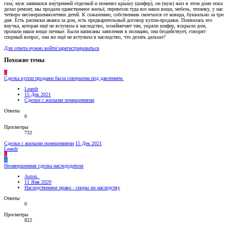
газа, муж занимался внутренней отделкой и поменял крышу (шифер), он (муж) жил в этом доме пока
делал ремонт, мы продали единственное жильё, перевезли туда все наши вещи, мебель, технику, у нас
четверо несовершеннолетних детей. К сожалению, собственник скончался от ковида, буквально за три
дня. Есть расписки аванса за дом, есть предварительный договор купли-продажи. Появилась его
внучка, которая ещё не вступила в наследство, хозяйничает там, украли шифер, вскрыли дом,
пропали наши вещи личные. Были написаны заявления в полицию, она бездействует, говорят
спорный вопрос, она же ещё не вступила в наследство, что делать дальше?
Для ответа нужно войти/зарегистрироваться
Похожие темы
L
Сделка купли продажи была совершена под давлением.
Leandr
15 Дек 2021
Сделки с жилыми помещениями
Ответы
0
Просмотры
732
Сделки с жилыми помещениями
15 Дек 2021
Leandr
L
A
Незавершенная сделка наследодателя
Anton_
11 Янв 2020
Наследственное право - споры по наследству
Ответы
0
Просмотры
822