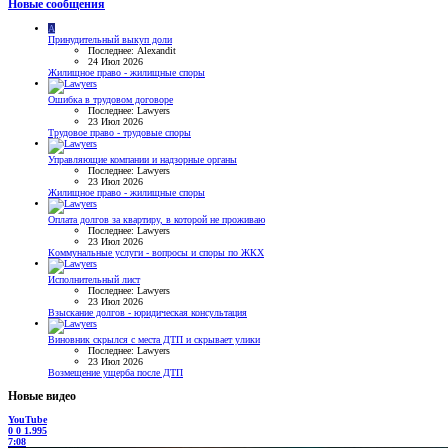
Новые сообщения
A
Принудительный выкуп доли
Последнее: Alexandit
24 Июл 2026
Жилищное право - жилищные споры
Ошибка в трудовом договоре
Последнее: Lawyers
23 Июл 2026
Трудовое право - трудовые споры
Управляющие компании и надзорные органы
Последнее: Lawyers
23 Июл 2026
Жилищное право - жилищные споры
Оплата долгов за квартиру, в которой не проживаю
Последнее: Lawyers
23 Июл 2026
Коммунальные услуги - вопросы и споры по ЖКХ
Исполнительный лист
Последнее: Lawyers
23 Июл 2026
Взыскание долгов - юридическая консультация
Виновник скрылся с места ДТП и скрывает улики
Последнее: Lawyers
23 Июл 2026
Возмещение ущерба после ДТП
Новые видео
YouTube
0
0
1.995
7:08