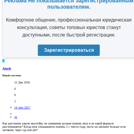
Реклама Не показывается зарегистрированным
пользователям.
Комфортное общение, профессиональная юридическая
консультация, советы топовых юристов станут
доступными, после быстрой регистрации.
Зарегистрироваться
A
Anush
Новый участник
12 Дек 2016
6
0
1
14 Апр 2017
#1
Как рассчитать какую неустойку по алиментам должен платить муж и по какой формуле
рассчитывается? Когда муж отказывается платить 2 с чем-то года, после он заплатит больше если
заставить через суд или нет?