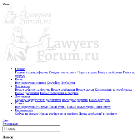
Меню
Главная
Главная страница форума
Создать новую тему / Задать вопрос
Новые сообщения
Поиск по
форуму
Видео
Все юридические видео
Случайно
Плейлисты
Что нового
Новые события на форуме
Новые сообщения
Новые статьи
Комментарии к новой статье
Новые документы
Новые сообщения в профиле
Документы
Образцы юридических документов
Последние рецензии
Поиск ресурсов
Статьи
Все юридические Статьи
Новые статьи
Новые комментарии
Поиск статей
Пользователи
Сейчас на форуме
Новые сообщения в профиле
Поиск сообщений в профиле
Вход
Регистрация
Поиск