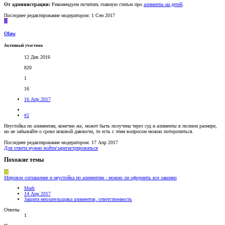
От администрации:
Рекомендуем почитать главную статью про
алименты на детей
.
Последнее редактирование модератором:
1 Сен 2017
O
Olaw
Активный участник
12 Дек 2016
820
1
16
16 Апр 2017
#2
Неустойка по алиментам, конечно же, может быть получена через суд и алименты в полном размере,
но не забывайте о сроке исковой давности, то есть с этим вопросом можно поторопиться.
Последнее редактирование модератором:
17 Апр 2017
Для ответа нужно войти/зарегистрироваться
Похожие темы
M
Мировое соглашение и неустойка по алиментам - можно ли оформить все законно
Mark
14 Апр 2017
Защита неплательщика алиментов, ответственность
Ответы
1