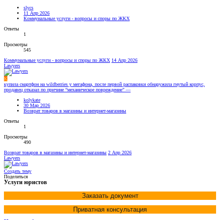
slycs
11 Апр 2026
Коммунальные услуги - вопросы и споры по ЖКХ
Ответы
1
Просмотры
545
Коммунальные услуги - вопросы и споры по ЖКХ
14 Апр 2026
Lawyers
K
купила смартфон на wildberries у мегафона, после первой распаковки обнаружила гнутый корпус,
продавец отказал по причине “механическое повреждение” —
kolykate
30 Мар 2026
Возврат товаров в магазины и интернет-магазины
Ответы
1
Просмотры
490
Возврат товаров в магазины и интернет-магазины
2 Апр 2026
Lawyers
Создать тему
Поделиться
Услуги юристов
Заказать документ
Приватная консультация