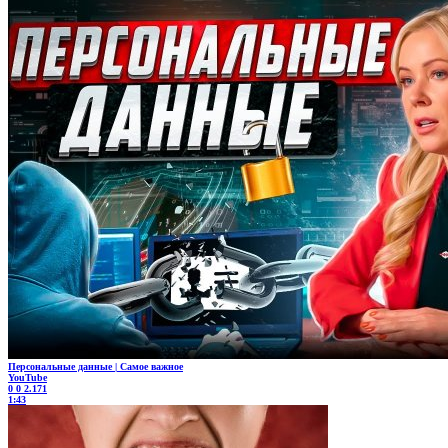
Персональные данные | Самое важное
YouTube
0
0
2.171
1:43