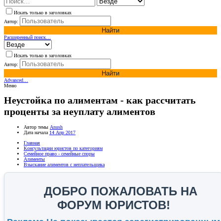
Искать только в заголовках
Автор:
Найти
Расширенный поиск…
Искать только в заголовках
Автор:
Найти
Advanced…
Меню
Неустойка по алиментам - как рассчитать
проценты за неуплату алиментов
Автор темы
Anush
Дата начала
14 Апр 2017
Главная
Консультации юристов по категориям
Семейное право - семейные споры
Алименты
Взыскание алиментов с неплательщика
ДОБРО ПОЖАЛОВАТЬ НА
ФОРУМ ЮРИСТОВ!