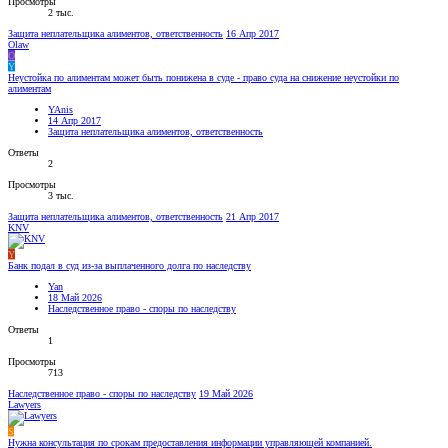
Просмотры
2 тыс.
Защита неплательщика алиментов, ответственность
16 Апр 2017
Olaw
O
Y
Неустойка по алиментам может быть понижена в суде - право суда на снижение неустойки по
алиментам
YAnis
14 Апр 2017
Защита неплательщика алиментов, ответственность
Ответы
2
Просмотры
3 тыс.
Защита неплательщика алиментов, ответственность
21 Апр 2017
KNV
Y
Банк подал в суд из-за выплаченного долга по наследству
Yan
18 Май 2026
Наследственное право - споры по наследству
Ответы
1
Просмотры
713
Наследственное право - споры по наследству
19 Май 2026
Lawyers
S
Нужна консультация по срокам предоставления информации управляющей компанией.