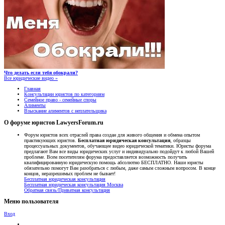
Что делать если тебя обокрали?
Все юридические видео »
Главная
Консультации юристов по категориям
Семейное право - семейные споры
Алименты
Взыскание алиментов с неплательщика
О форуме юристов LawyersForum.ru
Форум юристов всех отраслей права создан для живого общения и обмена опытом
практикующих юристов.
Бесплатная юридическая консультация
, образцы
процессуальных документов, обучающее видео юридической тематики. Юристы форума
предлагают Вам все виды юридических услуг и индивидуально подойдут к любой Вашей
проблеме. Всем посетителям форума предоставляется возможность получить
квалифицированную юридическую помощь абсолютно БЕСПЛАТНО. Наши юристы
обязательно помогут Вам разобраться с любым, даже самым сложным вопросом. В конце
концов, неразрешимых проблем не бывает!
Бесплатная юридическая консультация
Бесплатная юридическая консультация Москва
Обратная связь/Приватная консультация
Меню пользователя
Вход