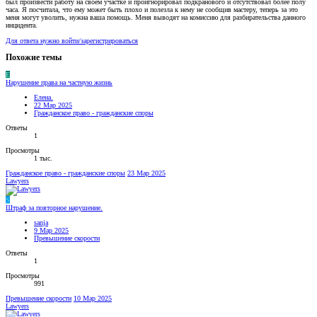
был произвести работу на своем участке и проигнорировал подкранового и отсутствовал более полу
часа. Я посчитала, что ему может быть плохо и полезла к нему не сообщив мастеру, теперь за это
меня могут уволить, нужна ваша помощь. Меня выводят на комиссию для разбирательства данного
инцидента.
Для ответа нужно войти/зарегистрироваться
Похожие темы
Е
Нарушение права на частную жизнь
Елена.
22 Мар 2025
Гражданское право - гражданские споры
Ответы
1
Просмотры
1 тыс.
Гражданское право - гражданские споры
23 Мар 2025
Lawyers
S
Штраф за повторное нарушение.
sanja
9 Мар 2025
Превышение скорости
Ответы
1
Просмотры
991
Превышение скорости
10 Мар 2025
Lawyers