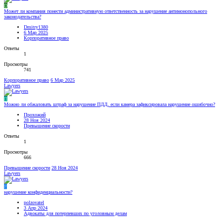
D
Может ли компания понести административную ответственность за нарушение антимонопольного
законодательства?
Dmitry1380
6 Мар 2025
Корпоративное право
Ответы
1
Просмотры
741
Корпоративное право
6 Мар 2025
Lawyers
П
Можно ли обжаловать штраф за нарушение ПДД, если камера зафиксировала нарушение ошибочно?
Прохожий
28 Ноя 2024
Превышение скорости
Ответы
1
Просмотры
666
Превышение скорости
28 Ноя 2024
Lawyers
P
нарушение конфиденциальности?
polzovatel
3 Апр 2024
Адвокаты для потерпевших по уголовным делам