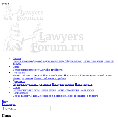
Меню
Главная
Главная страница форума
Создать новую тему / Задать вопрос
Новые сообщения
Поиск по
форуму
Видео
Все юридические видео
Случайно
Плейлисты
Что нового
Новые события на форуме
Новые сообщения
Новые статьи
Комментарии к новой статье
Новые документы
Новые сообщения в профиле
Документы
Образцы юридических документов
Последние рецензии
Поиск ресурсов
Статьи
Все юридические Статьи
Новые статьи
Новые комментарии
Поиск статей
Пользователи
Сейчас на форуме
Новые сообщения в профиле
Поиск сообщений в профиле
Вход
Регистрация
Поиск