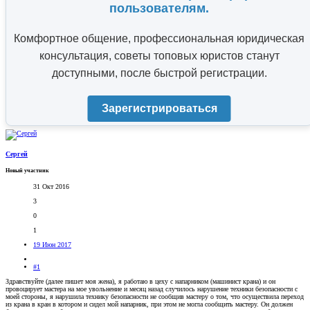
пользователям.
Комфортное общение, профессиональная юридическая
консультация, советы топовых юристов станут
доступными, после быстрой регистрации.
Зарегистрироваться
Сергей
Новый участник
31 Окт 2016
3
0
1
19 Июн 2017
#1
Здравствуйте (далее пишет моя жена), я работаю в цеху с напарником (машинист крана) и он
провоцирует мастера на мое увольнение и месяц назад случилось нарушение техники безопасности с
моей стороны, я нарушила технику безопасности не сообщив мастеру о том, что осуществила переход
из крана в кран в котором и сидел мой напарник, при этом не могла сообщить мастеру. Он должен