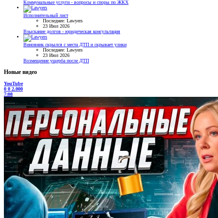
Коммунальные услуги - вопросы и споры по ЖКХ
Исполнительный лист
Последнее: Lawyers
23 Июл 2026
Взыскание долгов - юридическая консультация
Виновник скрылся с места ДТП и скрывает улики
Последнее: Lawyers
23 Июл 2026
Возмещение ущерба после ДТП
Новые видео
YouTube
0
0
2.000
7:08