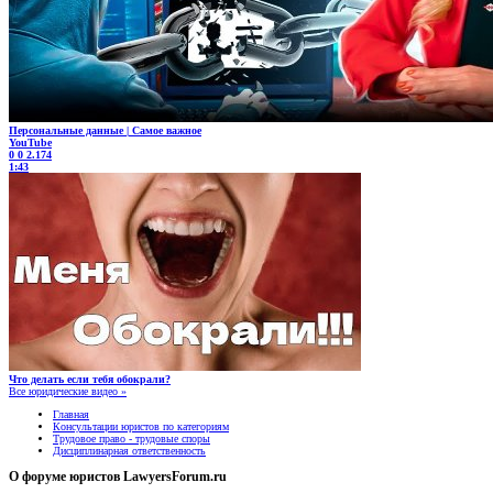
Персональные данные | Самое важное
YouTube
0
0
2.174
1:43
Что делать если тебя обокрали?
Все юридические видео »
Главная
Консультации юристов по категориям
Трудовое право - трудовые споры
Дисциплинарная ответственность
О форуме юристов LawyersForum.ru