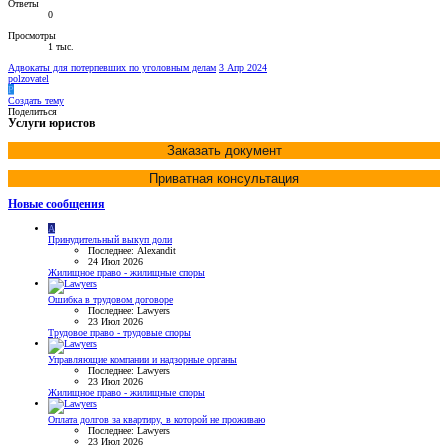
Ответы
0
Просмотры
1 тыс.
Адвокаты для потерпевших по уголовным делам
3 Апр 2024
polzovatel
P
Создать тему
Поделиться
Услуги юристов
Заказать документ
Приватная консультация
Новые сообщения
A
Принудительный выкуп доли
Последнее: Alexandit
24 Июл 2026
Жилищное право - жилищные споры
Ошибка в трудовом договоре
Последнее: Lawyers
23 Июл 2026
Трудовое право - трудовые споры
Управляющие компании и надзорные органы
Последнее: Lawyers
23 Июл 2026
Жилищное право - жилищные споры
Оплата долгов за квартиру, в которой не проживаю
Последнее: Lawyers
23 Июл 2026