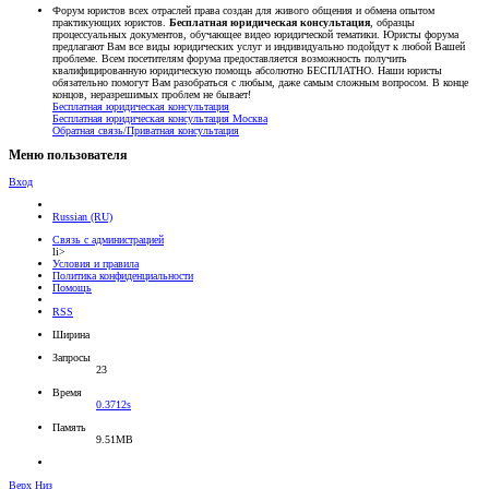
Форум юристов всех отраслей права создан для живого общения и обмена опытом
практикующих юристов.
Бесплатная юридическая консультация
, образцы
процессуальных документов, обучающее видео юридической тематики. Юристы форума
предлагают Вам все виды юридических услуг и индивидуально подойдут к любой Вашей
проблеме. Всем посетителям форума предоставляется возможность получить
квалифицированную юридическую помощь абсолютно БЕСПЛАТНО. Наши юристы
обязательно помогут Вам разобраться с любым, даже самым сложным вопросом. В конце
концов, неразрешимых проблем не бывает!
Бесплатная юридическая консультация
Бесплатная юридическая консультация Москва
Обратная связь/Приватная консультация
Меню пользователя
Вход
Russian (RU)
Связь с администрацией
li>
Условия и правила
Политика конфиденциальности
Помощь
RSS
Ширина
Запросы
23
Время
0.3712s
Память
9.51MB
Верх
Низ