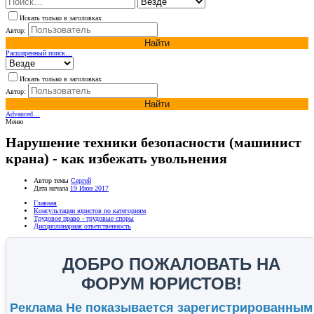
Искать только в заголовках
Автор:
Найти
Расширенный поиск…
Искать только в заголовках
Автор:
Найти
Advanced…
Меню
Нарушение техники безопасности (машинист
крана) - как избежать увольнения
Автор темы
Сергей
Дата начала
19 Июн 2017
Главная
Консультации юристов по категориям
Трудовое право - трудовые споры
Дисциплинарная ответственность
ДОБРО ПОЖАЛОВАТЬ НА
ФОРУМ ЮРИСТОВ!
Реклама Не показывается зарегистрированным