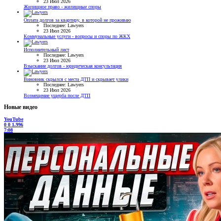
23 Июл 2026
Жилищное право - жилищные споры
Оплата долгов за квартиру, в которой не проживаю
Последнее: Lawyers
23 Июл 2026
Коммунальные услуги - вопросы и споры по ЖКХ
Исполнительный лист
Последнее: Lawyers
23 Июл 2026
Взыскание долгов - юридическая консультация
Виновник скрылся с места ДТП и скрывает улики
Последнее: Lawyers
23 Июл 2026
Возмещение ущерба после ДТП
Новые видео
YouTube
0
0
1.996
7:08