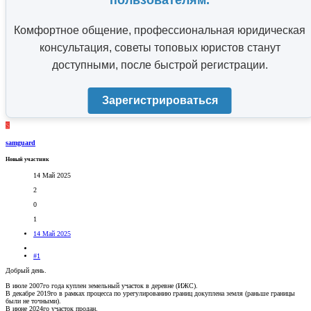
пользователям.
Комфортное общение, профессиональная юридическая
консультация, советы топовых юристов станут
доступными, после быстрой регистрации.
Зарегистрироваться
S
samguard
Новый участник
14 Май 2025
2
0
1
14 Май 2025
#1
Добрый день.
В июле 2007го года куплен земельный участок в деревне (ИЖС).
В декабре 2019го в рамках процесса по урегулированию границ докуплена земля (раньше границы
были не точными).
В июне 2024го участок продан.