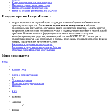
Консультации юристов по категориям
Налоговое право - налоговые споры
Налогообложение физических лиц
Налог на доходы физических лиц (НДФЛ)
О форуме юристов LawyersForum.ru
Форум юристов всех отраслей права создан для живого общения и обмена опытом
практикующих юристов.
Бесплатная юридическая консультация
, образцы
процессуальных документов, обучающее видео юридической тематики. Юристы форума
предлагают Вам все виды юридических услуг и индивидуально подойдут к любой Вашей
проблеме. Всем посетителям форума предоставляется возможность получить
квалифицированную юридическую помощь абсолютно БЕСПЛАТНО. Наши юристы
обязательно помогут Вам разобраться с любым, даже самым сложным вопросом. В конце
концов, неразрешимых проблем не бывает!
Бесплатная юридическая консультация
Бесплатная юридическая консультация Москва
Обратная связь/Приватная консультация
Меню пользователя
Вход
Russian (RU)
Связь с администрацией
li>
Условия и правила
Политика конфиденциальности
Помощь
RSS
Ширина
Запросы
24
Время