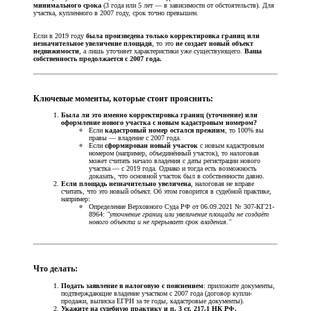
минимального срока
(3 года или 5 лет — в зависимости от обстоятельств). Для
участка, купленного в 2007 году, срок точно превышен.
Если в 2019 году
была произведена только корректировка границ или
незначительное увеличение площади
, то это
не создает новый объект
недвижимости
, а лишь уточняет характеристики уже существующего.
Ваша
собственность продолжается с 2007 года.
Ключевые моменты, которые стоит прояснить:​
Была ли это именно корректировка границ (уточнение) или
оформление нового участка с новым кадастровым номером?
Если
кадастровый номер остался прежним
, то 100% вы
правы — владение с 2007 года.
Если
сформирован новый участок
с новым кадастровым
номером (например, объединённый участок), то налоговая
может считать начало владения с даты регистрации нового
участка — с 2019 года. Однако и тогда есть возможность
доказать, что основной участок был в собственности давно.
Если площадь незначительно увеличена
, налоговая не вправе
считать, что это новый объект. Об этом говорится в судебной практике,
например:
Определение Верховного Суда РФ от 06.09.2021 № 307-КГ21-
8964:
"уточнение границ или увеличение площади не создаёт
нового объекта и не прерывает срок владения."
Что делать:​
Подать заявление в налоговую с пояснением
: приложите документы,
подтверждающие владение участком с 2007 года (договор купли-
продажи, выписка ЕГРН за те годы, кадастровые документы).
Укажите на судебную практику и п. 3 ст. 217.1 НК РФ.