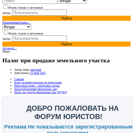
Искать только в заголовках
Автор:
Найти
Расширенный поиск…
Искать только в заголовках
Автор:
Найти
Advanced…
Меню
Налог при продаже земельного участка
Автор темы
samguard
Дата начала
14 Май 2025
Главная
Консультации юристов по категориям
Налоговое право - налоговые споры
Налогообложение физических лиц
Налог на доходы физических лиц (НДФЛ)
ДОБРО ПОЖАЛОВАТЬ НА
ФОРУМ ЮРИСТОВ!
Реклама Не показывается зарегистрированным