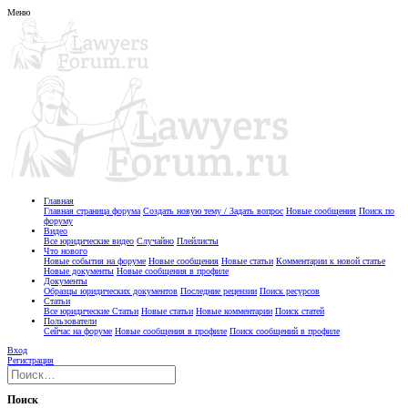
Меню
Главная
Главная страница форума
Создать новую тему / Задать вопрос
Новые сообщения
Поиск по
форуму
Видео
Все юридические видео
Случайно
Плейлисты
Что нового
Новые события на форуме
Новые сообщения
Новые статьи
Комментарии к новой статье
Новые документы
Новые сообщения в профиле
Документы
Образцы юридических документов
Последние рецензии
Поиск ресурсов
Статьи
Все юридические Статьи
Новые статьи
Новые комментарии
Поиск статей
Пользователи
Сейчас на форуме
Новые сообщения в профиле
Поиск сообщений в профиле
Вход
Регистрация
Поиск