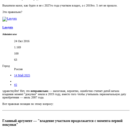
Выкатили налог, как будто я не с 2027го года участком владел, а с 2019го. 5 лет не прошло.
Это правильно?
Lawyers
Administrator
24 Окт 2016
1.169
100
63
Город
Россия
14 Май 2025
#2
здравствуйте! Нет, это
неправильно
— налоговая, вероятно, ошибочно считает датой начала
владения момент "докупки" земли в 2019 году, вместо того чтобы учитывать первоначальную дату
приобретения — июль 2007 года.
Вот правовая позиция по этому вопросу:
Главный аргумент — "владение участком продолжается с момента первой
покупки"