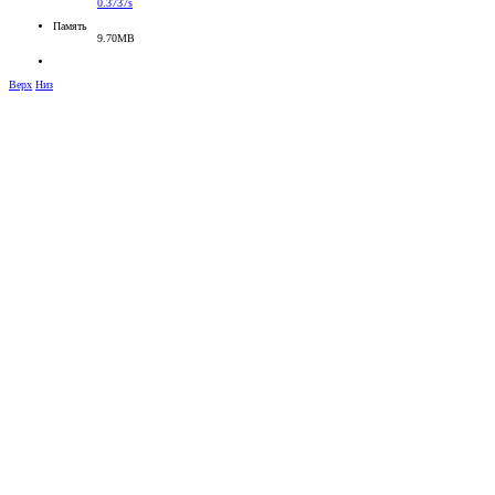
0.3737s
Память
9.70MB
Верх
Низ