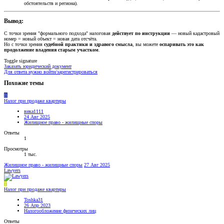
обстоятельств и региона).
Вывод:​
С точки зрения "формального подхода" налоговая
действует по инструкции
— новый кадастровый
номер = новый объект = новая дата отсчёта.
Но с точки зрения
судебной практики и здравого смысла
, вы можете
оспаривать это как
продолжение владения старым участком
.
Toggle signature
Заказать юридический документ
Для ответа нужно войти/зарегистрироваться
Похожие темы
В
Налог при продаже квартиры
вика1111
24 Авг 2025
Жилищное право - жилищные споры
Ответы
1
Просмотры
1 тыс.
Жилищное право - жилищные споры
27 Авг 2025
Lawyers
T
Налог при продаже квартиры
Toshka31
26 Апр 2023
Налогообложение физических лиц
Ответы