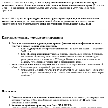
Согласно п. 3 ст. 217.1 НК РФ,
налог от продажи недвижимости (в том числе земли) не
уплачивается, если объект находился в собственности более минимального срока
(3 года или
5 лет — в зависимости от обстоятельств). Для участка, купленного в 2007 году, срок точно
превышен.
Если в 2019 году
была произведена только корректировка границ или незначительное
увеличение площади
, то это
не создает новый объект недвижимости
, а лишь уточняет
характеристики уже существующего.
Ваша собственность продолжается с 2007 года.
Ключевые моменты, которые стоит прояснить:​
Была ли это именно корректировка границ (уточнение) или оформление нового
участка с новым кадастровым номером?
Если
кадастровый номер остался прежним
, то 100% вы правы — владение с
2007 года.
Если
сформирован новый участок
с новым кадастровым номером (например,
объединённый участок), то налоговая может считать начало владения с даты
регистрации нового участка — с 2019 года. Однако и тогда есть возможность
доказать, что основной участок был в собственности давно.
Если площадь незначительно увеличена
, налоговая не вправе считать, что это новый
объект. Об этом говорится в судебной практике, например:
Определение Верховного Суда РФ от 06.09.2021 № 307-КГ21-8964:
"уточнение
границ или увеличение площади не создаёт нового объекта и не прерывает срок
владения."
Что делать:​
Подать заявление в налоговую с пояснением
: приложите документы, подтверждающие
владение участком с 2007 года (договор купли-продажи, выписка ЕГРН за те годы,
кадастровые документы).
Укажите на судебную практику и п. 3 ст. 217.1 НК РФ.
Если налоговая не примет аргументы — можно
оспорить в суде
, и шансы высоки, если