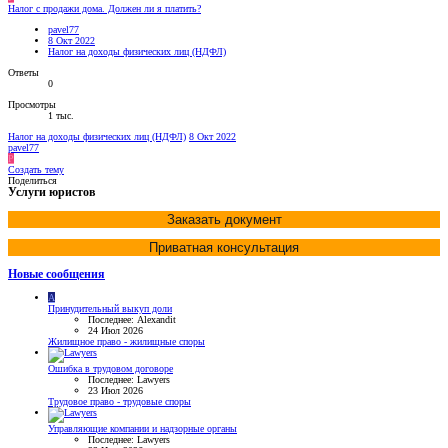
Налог с продажи дома. Должен ли я платить?
pavel77
8 Окт 2022
Налог на доходы физических лиц (НДФЛ)
Ответы
0
Просмотры
1 тыс.
Налог на доходы физических лиц (НДФЛ)
8 Окт 2022
pavel77
P
Создать тему
Поделиться
Услуги юристов
Заказать документ
Приватная консультация
Новые сообщения
A
Принудительный выкуп доли
Последнее: Alexandit
24 Июл 2026
Жилищное право - жилищные споры
Ошибка в трудовом договоре
Последнее: Lawyers
23 Июл 2026
Трудовое право - трудовые споры
Управляющие компании и надзорные органы
Последнее: Lawyers