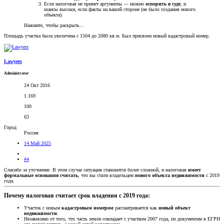
Если налоговая не примет аргументы — можно
оспорить в суде
, и
шансы высоки, если факты на вашей стороне (не было создания нового
объекта).
Нажмите, чтобы раскрыть...
Площадь участка была увеличена с 1504 до 2080 кв.м. Был присвоен новый кадастровый номер.
Lawyers
Administrator
24 Окт 2016
1.169
100
63
Город
Россия
14 Май 2025
#4
Спасибо за уточнение. В этом случае ситуация становится более сложной, и налоговая
имеет
формальные основания считать
, что вы стали владельцем
нового объекта недвижимости
с 2019
года.
Почему налоговая считает срок владения с 2019 года:​
Участок с новым
кадастровым номером
рассматривается как
новый объект
недвижимости
.
Независимо от того, что часть земли совпадает с участком 2007 года, по документам в ЕГРН