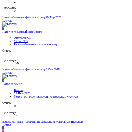
2
Просмотры
2 тыс.
Налогообложение физических лиц
28 Апр 2023
Lawyers
А
Налог за проданный автомобиль
Анастасия225
1 Сен 2025
Налогообложение физических лиц
Ответы
1
Просмотры
756
Налогообложение физических лиц
2 Сен 2025
Lawyers
R
Налог на землю
Rembo
23 Июл 2023
Земельное право - вопросы по земельным участкам
Ответы
0
Просмотры
2 тыс.
Земельное право - вопросы по земельным участкам
23 Июл 2023
Rembo
R
P