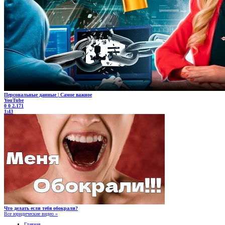
Персональные данные | Самое важное
YouTube
0
0
2.171
1:43
Что делать если тебя обокрали?
Все юридические видео »
Главная