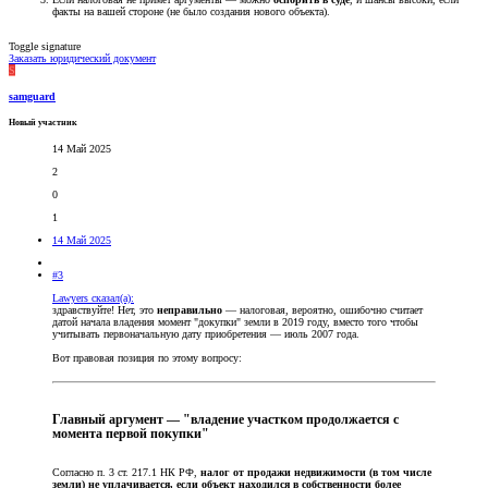
факты на вашей стороне (не было создания нового объекта).
Toggle signature
Заказать юридический документ
S
samguard
Новый участник
14 Май 2025
2
0
1
14 Май 2025
#3
Lawyers сказал(а):
здравствуйте! Нет, это
неправильно
— налоговая, вероятно, ошибочно считает
датой начала владения момент "докупки" земли в 2019 году, вместо того чтобы
учитывать первоначальную дату приобретения — июль 2007 года.
Вот правовая позиция по этому вопросу:
Главный аргумент — "владение участком продолжается с
момента первой покупки"
Согласно п. 3 ст. 217.1 НК РФ,
налог от продажи недвижимости (в том числе
земли) не уплачивается, если объект находился в собственности более