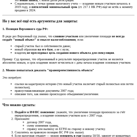
это
новая запись
, с новой датой регистрации.
Следовательно, с точки зрения налогового учета — владение новым участком началось в
2019 году, и
пятилетний минимальный срок
(ст. 217.1 НК РФ) ещё не истёк к моменту
продажи в 2024.
Но у вас всё ещё есть аргументы для защиты:​
1.
Позиция Верховного суда РФ:
В ряде дел Верховный суд указал, что
слияние участков
или увеличение площади
не всегда
создаёт "новый объект" в смысле налогообложения
, если:
старый участок был в собственности давно;
новый образован
на его базе
, а не с нуля;
владелец
не преследовал цель создания нового объекта для спекуляции
.
Пример: Суд признал, что образованный в результате перераспределения участок не является
абсолютно новым, и срок владения может исчисляться с даты начала владения основным участком.
2.
Можно попытаться доказать "правопреемственность объекта"
Это потребует:
ссылки на кадастровую историю (что новый участок включает старый полностью или почти
полностью);
правоустанавливающие документы 2007 года;
описание того, как именно происходило объединение/увеличение.
Что можно сделать:​
Подайте в ИФНС пояснение
: укажите, что увеличение площади произошло за счёт
перераспределения, а владение основным участком шло с 2007 года.
Приложите:
договор 2007 года,
схему изменения границ,
справку или выписку из ЕГРН по старому и новому участку.
Сошлитесь на правовую позицию ВС РФ (см. выше).
Если налоговая откажет — можно
оспорить в суде
(шансы 50/50, зависит от конкретных