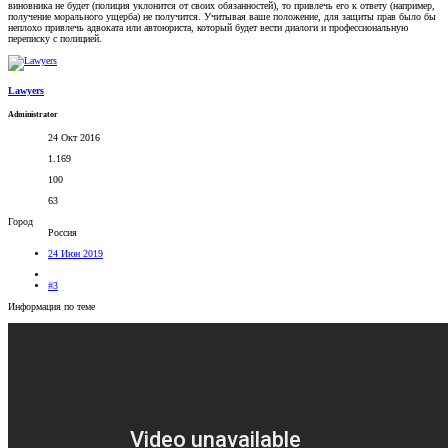
виновника не будет (полиция уклонится от своих обязанностей), то привлечь его к ответу (например,
получение морального ущерба) не получится. Учитывая ваше положение, для защиты прав было бы
неплохо привлечь адвоката или автоюриста, который будет вести диалоги и профессиональную
переписку с полицией.
Lawyers
Administrator
24 Окт 2016
1.169
100
63
Город
Россия
24 Июн 2019
#3
Информация по теме