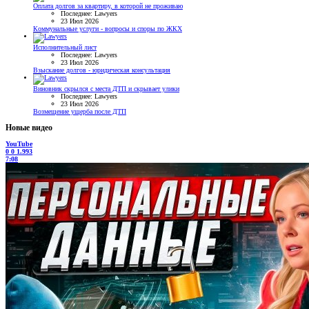
Оплата долгов за квартиру, в которой не проживаю
Последнее: Lawyers
23 Июл 2026
Коммунальные услуги - вопросы и споры по ЖКХ
Исполнительный лист
Последнее: Lawyers
23 Июл 2026
Взыскание долгов - юридическая консультация
Виновник скрылся с места ДТП и скрывает улики
Последнее: Lawyers
23 Июл 2026
Возмещение ущерба после ДТП
Новые видео
YouTube
0
0
1.993
7:08