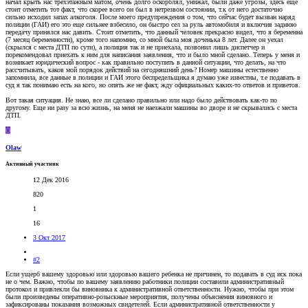
начал крыть нас трехэтажным матом, очень долго оскорблял, унижал, были даже угрозы, здесь еще
стоит отметить тот факт, что скорее всего он был в нетрезвом состоянии, т.к от него достаточно
сильно исходил запах алкоголя. После моего предупреждения о том, что сейчас будет вызван наряд
полиции (ГАИ) его это еще сильнее взбесило, он быстро сел за руль автомобиля и включив заднюю
передачу принялся нас давить. Стоит отметить, что данный человек прекрасно видел, что я беременна
(7 месяц беременности), кроме того напомню, со мной была моя доченька 8 лет. Далее он уехал
(скрылся с места ДТП по сути), а полиция так и не приехала, позвонил лишь диспетчер и
порекомендовал приехать к ним для написания заявления, что и было мной сделано. Теперь у меня и
возникает юридический вопрос - как правильно поступить в данной ситуации, что делать, на что
рассчитывать, каков мой порядок действий на сегодняшний день? Номер машины естественно
запомнила, все данные в полиции и ГАИ этого беспредельщика я думаю уже известны, т.е подавать в
суд я так понимаю есть на кого, но опять же не факт, жду официальных каких-то ответов и приветов.
Вот такая ситуация. Не знаю, все ли сделано правильно или надо было действовать как-то по
другому. Еще ни разу за всю жизнь, на меня не наезжали машины во дворе и не скрывались с места
ДТП.
O
Olaw
Активный участник
12 Дек 2016
820
1
16
3 Окт 2017
#2
Если ущерб вашему здоровью или здоровью вашего ребенка не причинен, то подавать в суд иск пока
не о чем. Важно, чтобы по вашему заявлению работники полиции составили административный
протокол и привлекли бы виновника к административной ответственности. Нужно, чтобы при этом
были произведены оперативно-розыскные мероприятия, получены объяснения виновного и
зафиксированы показания возможных свидетелей. Если административной ответственности у