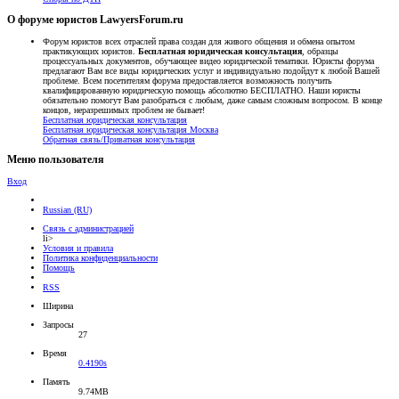
О форуме юристов LawyersForum.ru
Форум юристов всех отраслей права создан для живого общения и обмена опытом
практикующих юристов.
Бесплатная юридическая консультация
, образцы
процессуальных документов, обучающее видео юридической тематики. Юристы форума
предлагают Вам все виды юридических услуг и индивидуально подойдут к любой Вашей
проблеме. Всем посетителям форума предоставляется возможность получить
квалифицированную юридическую помощь абсолютно БЕСПЛАТНО. Наши юристы
обязательно помогут Вам разобраться с любым, даже самым сложным вопросом. В конце
концов, неразрешимых проблем не бывает!
Бесплатная юридическая консультация
Бесплатная юридическая консультация Москва
Обратная связь/Приватная консультация
Меню пользователя
Вход
Russian (RU)
Связь с администрацией
li>
Условия и правила
Политика конфиденциальности
Помощь
RSS
Ширина
Запросы
27
Время
0.4190s
Память
9.74MB