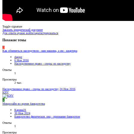
Toggle signature
Заказать юридический документ
Для ответа нужно войти/зарегистрироваться
Похожие темы
D
Как обменяться наследством - нам машина, а им - квартира
dagger
6 Ноя 2016
Наследственное право - споры по наследству
Ответы
1
Просмотры
2 тыс.
Наследственное право - споры по наследству
24 Ноя 2016
KNV
К
Микрозайм во время банкротства
Карина31
30 Ноя 2024
Банкротство физических лиц - признание банкротом
Ответы
1
Просмотры