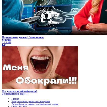
Персональные данные | Самое важное
YouTube
0
0
2.169
1:43
Что делать если тебя обокрали?
Все юридические видео »
Главная
Консультации юристов по категориям
Автомобильное право - автомобильные споры
Споры по ДТП