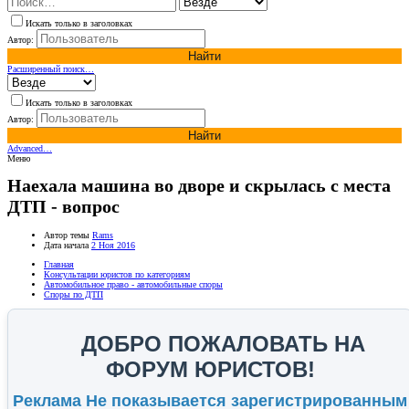
Искать только в заголовках
Автор:
Найти
Расширенный поиск…
Искать только в заголовках
Автор:
Найти
Advanced…
Меню
Наехала машина во дворе и скрылась с места
ДТП - вопрос
Автор темы
Rams
Дата начала
2 Ноя 2016
Главная
Консультации юристов по категориям
Автомобильное право - автомобильные споры
Споры по ДТП
ДОБРО ПОЖАЛОВАТЬ НА
ФОРУМ ЮРИСТОВ!
Реклама Не показывается зарегистрированным