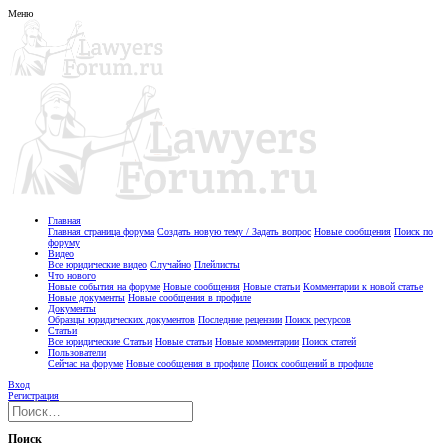
Меню
Главная
Главная страница форума
Создать новую тему / Задать вопрос
Новые сообщения
Поиск по
форуму
Видео
Все юридические видео
Случайно
Плейлисты
Что нового
Новые события на форуме
Новые сообщения
Новые статьи
Комментарии к новой статье
Новые документы
Новые сообщения в профиле
Документы
Образцы юридических документов
Последние рецензии
Поиск ресурсов
Статьи
Все юридические Статьи
Новые статьи
Новые комментарии
Поиск статей
Пользователи
Сейчас на форуме
Новые сообщения в профиле
Поиск сообщений в профиле
Вход
Регистрация
Поиск