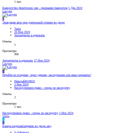
1 тыс.
Банкротство физических лиц - признание банкротом
1 Дек 2024
Lawyers
Т
Эвакуация авто при длительной стоянке во дворе
Таnia
26 Ноя 2024
Автоюристы и адвокаты
Ответы
1
Просмотры
906
Автоюристы и адвокаты
27 Ноя 2024
Lawyers
Н
Перейти во владение, через дарение, наследование или иные варианты?
Николай4618625
3 Ноя 2024
Наследственное право - споры по наследству
Ответы
2
Просмотры
1 тыс.
Наследственное право - споры по наследству
5 Ноя 2024
Volga
V
D
Камера видеонаблюдения во дворе мкд
d.chabanova