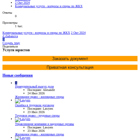
2 Окт 2024
Коммунальные услуги - вопросы и споры по ЖКХ
Ответы
0
Просмотры
1 тыс.
Коммунальные услуги - вопросы и споры по ЖКХ
2 Окт 2024
d.chabanova
D
Создать тему
Поделиться
Услуги юристов
Заказать документ
Приватная консультация
Новые сообщения
A
Принудительный выкуп доли
Последнее: Alexandit
24 Июл 2026
Жилищное право - жилищные споры
Ошибка в трудовом договоре
Последнее: Lawyers
23 Июл 2026
Трудовое право - трудовые споры
Управляющие компании и надзорные органы
Последнее: Lawyers
23 Июл 2026
Жилищное право - жилищные споры