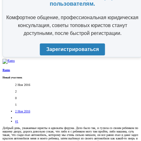
пользователям.
Комфортное общение, профессиональная юридическая
консультация, советы топовых юристов станут
доступными, после быстрой регистрации.
Зарегистрироваться
Rams
Новый участник
2 Ноя 2016
2
0
1
2 Ноя 2016
#1
Добрый день, уважаемые юристы и адвокаты форума. Дело было так, я гуляла со своим ребенком по
нашему двору, дорога довольно узкая, что либо я с ребенком могу там пройти, либо машина, суть
такая, что сзади ехал автомобиль, которому мы очень сильно мешали, он все равно ехал и даже задел
крылом автомобиля меня и моего ребенка, затем выбежал из своего автомобиля как какой-то зверь и