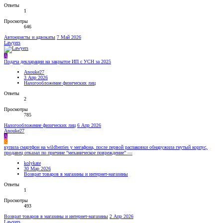
Ответы
1
Просмотры
646
Автоюристы и адвокаты
7 Май 2026
Lawyers
A
Подача декларации на закрытое ИП с УСН за 2025
Anouke27
3 Апр 2026
Налогообложение физических лиц
Ответы
2
Просмотры
785
Налогообложение физических лиц
6 Апр 2026
Anouke27
A
K
купила смартфон на wildberries у мегафона, после первой распаковки обнаружила гнутый корпус,
продавец отказал по причине “механическое повреждение” —
kolykate
30 Мар 2026
Возврат товаров в магазины и интернет-магазины
Ответы
1
Просмотры
493
Возврат товаров в магазины и интернет-магазины
2 Апр 2026
Lawyers