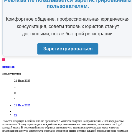
Реклама Не показывается зарегистрированным
пользователям.
Комфортное общение, профессиональная юридическая
консультация, советы топовых юристов станут
доступными, после быстрой регистрации.
Зарегистрироваться
Ш
шариков
Новый участник
21 Июн 2025
1
0
1
21 Июн 2025
#1
Имеется квартира в ней ни кто не проживает с момента покупки на протяжении 2 лет-изредка там
появлялись Оплату производил каждый месяц с неизменными показаниями, оплачивая по 1 руб
каждый месяц В последний визит обратил внимание-что проволка проходящая через ушко на
пластиковом корпусе циферблата сгнила (в отверстии видно остатки ржавой проволки) сама пломба и