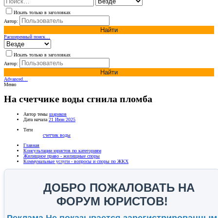
Искать только в заголовках
Автор:
Найти
Расширенный поиск…
Искать только в заголовках
Автор:
Найти
Advanced…
Меню
На счетчике воды сгнила пломба
Автор темы
шариков
Дата начала
21 Июн 2025
Теги
счетчик воды
Главная
Консультации юристов по категориям
Жилищное право - жилищные споры
Коммунальные услуги - вопросы и споры по ЖКХ
ДОБРО ПОЖАЛОВАТЬ НА
ФОРУМ ЮРИСТОВ!