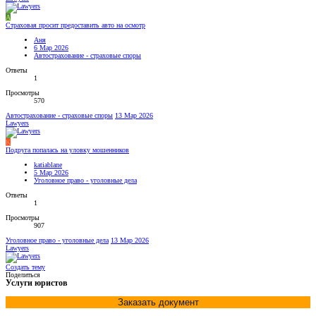
А
Страховая просит предоставить авто на осмотр
Аня
6 Мар 2026
Автострахование - страховые споры
Ответы
1
Просмотры
570
Автострахование - страховые споры
13 Мар 2026
Lawyers
K
Подруга попалась на уловку мошенников
katiablane
5 Мар 2026
Уголовное право - уголовные дела
Ответы
1
Просмотры
907
Уголовное право - уголовные дела
13 Мар 2026
Lawyers
Создать тему
Поделиться
Услуги юристов
Заказать документ