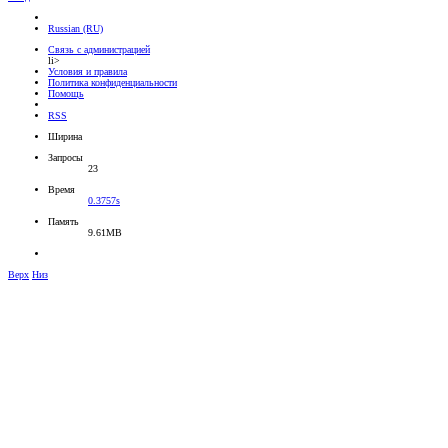
Russian (RU)
Связь с администрацией
li>
Условия и правила
Политика конфиденциальности
Помощь
RSS
Ширина
Запросы
23
Время
0.3757s
Память
9.61MB
Верх
Низ