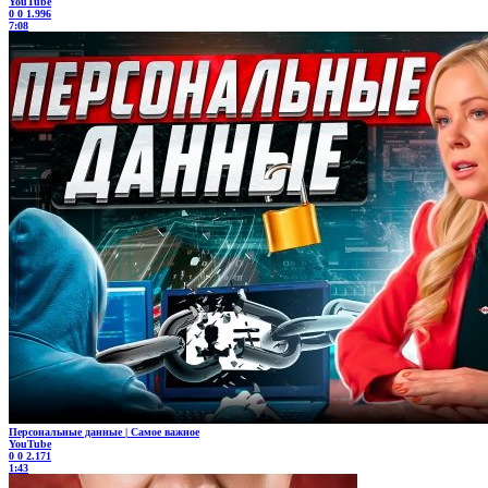
YouTube
0
0
1.996
7:08
Персональные данные | Самое важное
YouTube
0
0
2.171
1:43