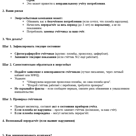
строя
.
Это может привести к
неправильному учёту потребления
.
2. Ваши риски
Энергосбытовая компания может:
Обвинить вас в
безучётном потреблении
(если сочтут, что пломба нарушена).
Начислить
перерасчёт за весь период
(до 3 лет) по
нормативу
, а не по
показаниям.
Потребовать
замены счётчика за ваш счёт
.
3. Что делать?
Шаг 1. Зафиксировать текущее состояние
Сфотографируйте счётчики
(крупно: пломбы, проволоку, циферблат).
Запишите текущие показания
(если счётчик №2 ещё работает).
Шаг 2. Самостоятельно обратиться в энергосбыт
Подайте заявление о неисправности счётчиков
(лучше письменно, через личный
кабинет или МФЦ).
Укажите:
"Обнаружена коррозия проволоки пломбы, но сама пломба цела".
"Второй счётчик работает с перебоями, требуется проверка".
Не скрывайте факты
– если сообщите первым, снизите риск обвинения в умышленном
вмешательстве.
Шаг 3. Проверка счётчиков
Приедет инспектор, составит
акт о состоянии приборов учёта
.
Если пломба не нарушена
– просто заменят счётчик (возможно, за ваш счёт).
Если пломба повреждена
– могут начислить перерасчёт.
4. Возможный перерасчёт (если выявят нарушения)
5. Как минимизировать издержки?