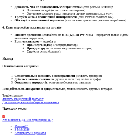
Докажите, что не пользовались электричеством
(если реально не жили):
Показания соседей (если готовы подтвердить).
Отсутствие расходов воды, интернета, других коммунальных услуг.
Требуйте акта о технической неисправности
(если счётчик сломался сам).
Обжалуйте завышенный норматив
(если он явно превышает реальное потребление).
6. Если энергосбыт настаивает на штрафе
Пишите претензию
(ссылайтесь на
п. 81(12) ПП РФ №354
– перерасчёт только с даты
выявления нарушения).
Если отказывают – жалоба в:
ПроЭнергоНадзор
(Росприроднадзор).
Прокуратуру
(если явное нарушение ваших прав).
Суд
(если сумма большая).
Вывод
Оптимальный алгоритм:
Самостоятельно сообщить о неисправности
(не ждать проверки).
Добиться замены счётчиков
(лучше за свой счёт, но без штрафа).
Оспаривать перерасчёт
, если он необоснованно завышен.
Если действовать
аккуратно и документально
, можно избежать крупных штрафов.
Toggle signature
Заказать юридический документ
Для ответа нужно войти/зарегистрироваться
Похожие темы
М
Кто виноват в ДТП на территории ТЦ?
Максим07
3 Май 2026
Автоюристы и адвокаты