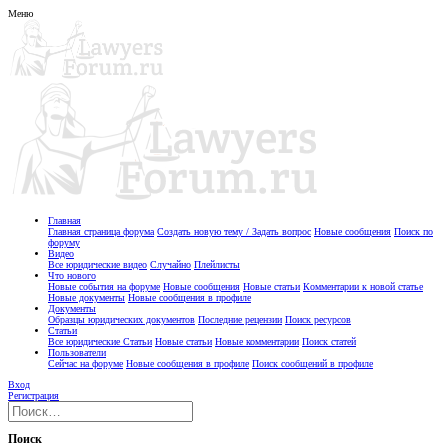
Меню
Главная
Главная страница форума
Создать новую тему / Задать вопрос
Новые сообщения
Поиск по
форуму
Видео
Все юридические видео
Случайно
Плейлисты
Что нового
Новые события на форуме
Новые сообщения
Новые статьи
Комментарии к новой статье
Новые документы
Новые сообщения в профиле
Документы
Образцы юридических документов
Последние рецензии
Поиск ресурсов
Статьи
Все юридические Статьи
Новые статьи
Новые комментарии
Поиск статей
Пользователи
Сейчас на форуме
Новые сообщения в профиле
Поиск сообщений в профиле
Вход
Регистрация
Поиск