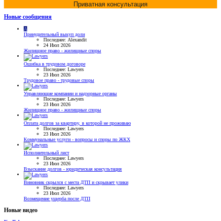
Приватная консультация
Новые сообщения
A
Принудительный выкуп доли
Последнее: Alexandit
24 Июл 2026
Жилищное право - жилищные споры
Ошибка в трудовом договоре
Последнее: Lawyers
23 Июл 2026
Трудовое право - трудовые споры
Управляющие компании и надзорные органы
Последнее: Lawyers
23 Июл 2026
Жилищное право - жилищные споры
Оплата долгов за квартиру, в которой не проживаю
Последнее: Lawyers
23 Июл 2026
Коммунальные услуги - вопросы и споры по ЖКХ
Исполнительный лист
Последнее: Lawyers
23 Июл 2026
Взыскание долгов - юридическая консультация
Виновник скрылся с места ДТП и скрывает улики
Последнее: Lawyers
23 Июл 2026
Возмещение ущерба после ДТП
Новые видео