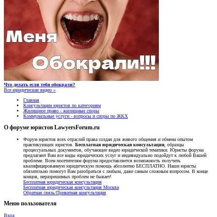
Что делать если тебя обокрали?
Все юридические видео »
Главная
Консультации юристов по категориям
Жилищное право - жилищные споры
Коммунальные услуги - вопросы и споры по ЖКХ
О форуме юристов LawyersForum.ru
Форум юристов всех отраслей права создан для живого общения и обмена опытом
практикующих юристов.
Бесплатная юридическая консультация
, образцы
процессуальных документов, обучающее видео юридической тематики. Юристы форума
предлагают Вам все виды юридических услуг и индивидуально подойдут к любой Вашей
проблеме. Всем посетителям форума предоставляется возможность получить
квалифицированную юридическую помощь абсолютно БЕСПЛАТНО. Наши юристы
обязательно помогут Вам разобраться с любым, даже самым сложным вопросом. В конце
концов, неразрешимых проблем не бывает!
Бесплатная юридическая консультация
Бесплатная юридическая консультация Москва
Обратная связь/Приватная консультация
Меню пользователя
Вход