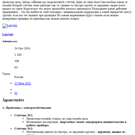
проволка цела, между гайками-где подключается счетчик Даже не знаю была там вообще какая то
пломба Второй счетчик тоже работает как то странно то быстро крутит то медленно скорее всего
вышел из строя Короче-все что могло произойти плохого произошло Подскажите какие действия
предпринять - что бы выйти из этой ситуации с минимальными издержками и какой перерасчет могут
сделать если все это выявят при проверки По каким нормативам будут считать-если можно
конкретные примеры из практики как можно решить вопрос
Lawyers
Administrator
24 Окт 2016
1.169
100
63
Город
Россия
23 Июн 2025
#2
Здравствуйте​
1. Проблемы с электросчётчиками
Счётчик №1:
Проволока пломбы сгнила, но сама пломба цела.
Возможные последствия:
энергосбыт может заподозрить вмешательство в
работу прибора
.
Счётчик №2:
Нестабильная работа (то быстро, то медленно крутит) –
вероятно, вышел из