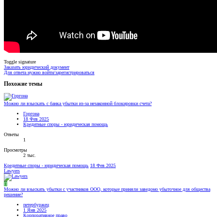
Toggle signature
Заказать юридический документ
Для ответа нужно войти/зарегистрироваться
Похожие темы
Можно ли взыскать с банка убытки из-за незаконной блокировки счета?
Горгона
18 Фев 2025
Кредитные споры - юридическая помощь
Ответы
1
Просмотры
2 тыс.
Кредитные споры - юридическая помощь
18 Фев 2025
Lawyers
П
Можно ли взыскать убытки с участников ООО, которые приняли заведомо убыточное для общества
решение?
петербуржец
1 Янв 2025
Корпоративное право