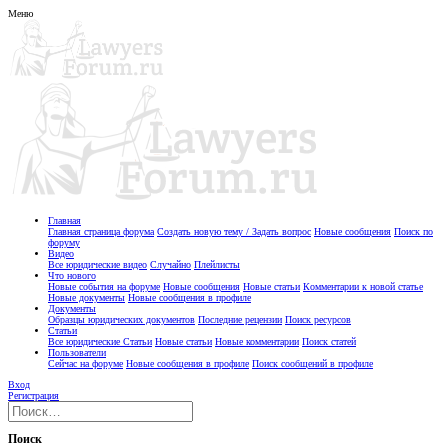
Меню
Главная
Главная страница форума
Создать новую тему / Задать вопрос
Новые сообщения
Поиск по
форуму
Видео
Все юридические видео
Случайно
Плейлисты
Что нового
Новые события на форуме
Новые сообщения
Новые статьи
Комментарии к новой статье
Новые документы
Новые сообщения в профиле
Документы
Образцы юридических документов
Последние рецензии
Поиск ресурсов
Статьи
Все юридические Статьи
Новые статьи
Новые комментарии
Поиск статей
Пользователи
Сейчас на форуме
Новые сообщения в профиле
Поиск сообщений в профиле
Вход
Регистрация
Поиск