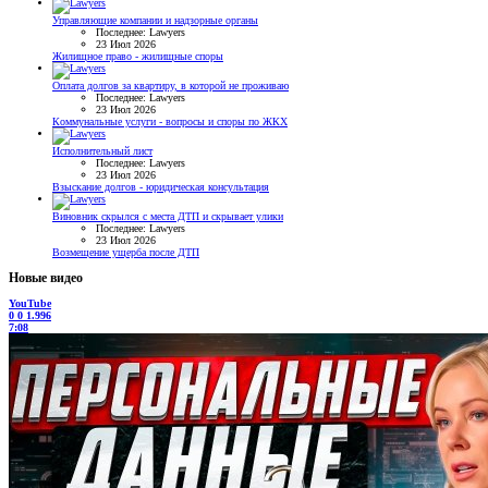
Управляющие компании и надзорные органы
Последнее: Lawyers
23 Июл 2026
Жилищное право - жилищные споры
Оплата долгов за квартиру, в которой не проживаю
Последнее: Lawyers
23 Июл 2026
Коммунальные услуги - вопросы и споры по ЖКХ
Исполнительный лист
Последнее: Lawyers
23 Июл 2026
Взыскание долгов - юридическая консультация
Виновник скрылся с места ДТП и скрывает улики
Последнее: Lawyers
23 Июл 2026
Возмещение ущерба после ДТП
Новые видео
YouTube
0
0
1.996
7:08