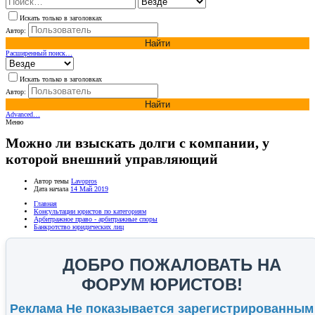
Искать только в заголовках
Автор:
Найти
Расширенный поиск…
Искать только в заголовках
Автор:
Найти
Advanced…
Меню
Можно ли взыскать долги с компании, у
которой внешний управляющий
Автор темы
Lavopros
Дата начала
14 Май 2019
Главная
Консультации юристов по категориям
Арбитражное право - арбитражные споры
Банкротство юридических лиц
ДОБРО ПОЖАЛОВАТЬ НА
ФОРУМ ЮРИСТОВ!
Реклама Не показывается зарегистрированным