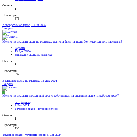
Ответы
1
Просмотры
679
Корпоративное право
1 Янв 2025
Lawyers
Можно ли взыскать долг по расписке, если она была написана без нотариального заверения?
Горгона
13 Дек 2024
Взыскание долга по расписке
Ответы
1
Просмотры
932
Взыскание долга по расписке
13 Дек 2024
Lawyers
П
Можно ли взыскать моральный вред с работодателя за дискриминацию на рабочем месте?
петербуржец
6 Дек 2024
Трудовое право - трудовые споры
Ответы
1
Просмотры
733
Трудовое право - трудовые споры
6 Дек 2024