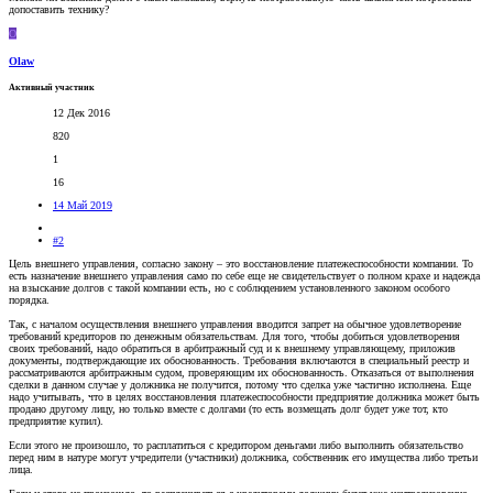
допоставить технику?
O
Olaw
Активный участник
12 Дек 2016
820
1
16
14 Май 2019
#2
Цель внешнего управления, согласно закону – это восстановление платежеспособности компании. То
есть назначение внешнего управления само по себе еще не свидетельствует о полном крахе и надежда
на взыскание долгов с такой компании есть, но с соблюдением установленного законом особого
порядка.
Так, с началом осуществления внешнего управления вводится запрет на обычное удовлетворение
требований кредиторов по денежным обязательствам. Для того, чтобы добиться удовлетворения
своих требований, надо обратиться в арбитражный суд и к внешнему управляющему, приложив
документы, подтверждающие их обоснованность. Требования включаются в специальный реестр и
рассматриваются арбитражным судом, проверяющим их обоснованность. Отказаться от выполнения
сделки в данном случае у должника не получится, потому что сделка уже частично исполнена. Еще
надо учитывать, что в целях восстановления платежеспособности предприятие должника может быть
продано другому лицу, но только вместе с долгами (то есть возмещать долг будет уже тот, кто
предприятие купил).
Если этого не произошло, то расплатиться с кредитором деньгами либо выполнить обязательство
перед ним в натуре могут учредители (участники) должника, собственник его имущества либо третьи
лица.