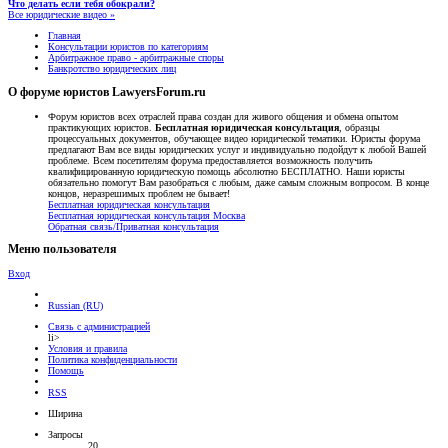
Что делать если тебя обокрали?
Все юридические видео »
Главная
Консультации юристов по категориям
Арбитражное право - арбитражные споры
Банкротство юридических лиц
О форуме юристов LawyersForum.ru
Форум юристов всех отраслей права создан для живого общения и обмена опытом
практикующих юристов.
Бесплатная юридическая консультация
, образцы
процессуальных документов, обучающее видео юридической тематики. Юристы форума
предлагают Вам все виды юридических услуг и индивидуально подойдут к любой Вашей
проблеме. Всем посетителям форума предоставляется возможность получить
квалифицированную юридическую помощь абсолютно БЕСПЛАТНО. Наши юристы
обязательно помогут Вам разобраться с любым, даже самым сложным вопросом. В конце
концов, неразрешимых проблем не бывает!
Бесплатная юридическая консультация
Бесплатная юридическая консультация Москва
Обратная связь/Приватная консультация
Меню пользователя
Вход
Russian (RU)
Связь с администрацией
li>
Условия и правила
Политика конфиденциальности
Помощь
RSS
Ширина
Запросы
20