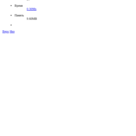
Время
0.3098s
Память
9.60MB
Верх
Низ