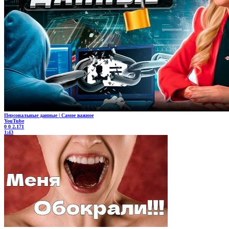
Персональные данные | Самое важное
YouTube
0
0
2.171
1:43