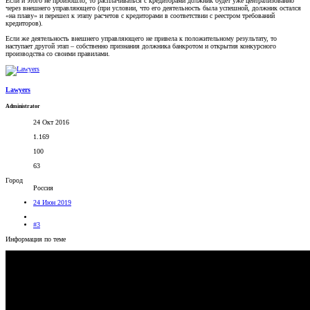
Если и этого не произошло, то расплачиваться с кредиторами должник будет уже централизованно
через внешнего управляющего (при условии, что его деятельность была успешной, должник остался
«на плаву» и перешел к этапу расчетов с кредиторами в соответствии с реестром требований
кредиторов).
Если же деятельность внешнего управляющего не привела к положительному результату, то
наступает другой этап – собственно признания должника банкротом и открытия конкурсного
производства со своими правилами.
Lawyers
Administrator
24 Окт 2016
1.169
100
63
Город
Россия
24 Июн 2019
#3
Информация по теме