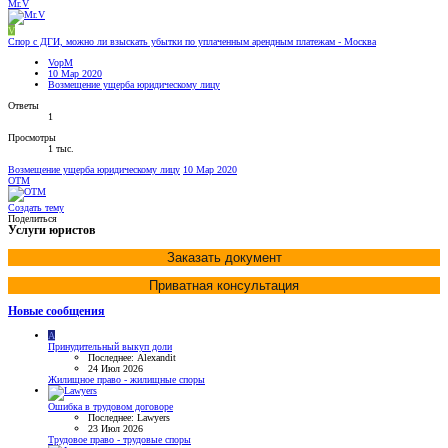
Mr.V
V
Спор с ДГИ, можно ли взыскать убытки по уплаченным арендным платежам - Москва
VopM
10 Мар 2020
Возмещение ущерба юридическому лицу
Ответы
1
Просмотры
1 тыс.
Возмещение ущерба юридическому лицу
10 Мар 2020
OTM
Создать тему
Поделиться
Услуги юристов
Заказать документ
Приватная консультация
Новые сообщения
A
Принудительный выкуп доли
Последнее: Alexandit
24 Июл 2026
Жилищное право - жилищные споры
Ошибка в трудовом договоре
Последнее: Lawyers
23 Июл 2026
Трудовое право - трудовые споры