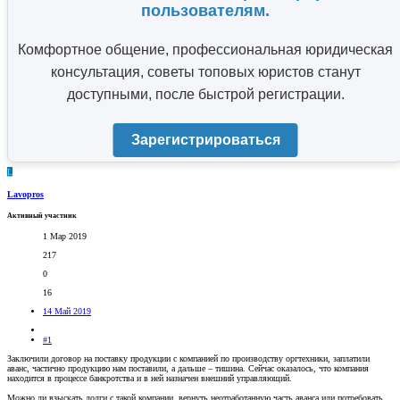
пользователям.
Комфортное общение, профессиональная юридическая
консультация, советы топовых юристов станут
доступными, после быстрой регистрации.
Зарегистрироваться
L
Lavopros
Активный участник
1 Мар 2019
217
0
16
14 Май 2019
#1
Заключили договор на поставку продукции с компанией по производству оргтехники, заплатили
аванс, частично продукцию нам поставили, а дальше – тишина. Сейчас оказалось, что компания
находится в процессе банкротства и в ней назначен внешний управляющий.
Можно ли взыскать долги с такой компании, вернуть неотработанную часть аванса или потребовать