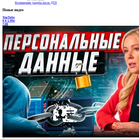
Возмещение ущерба после ДТП
Новые видео
YouTube
0
0
1.994
7:08