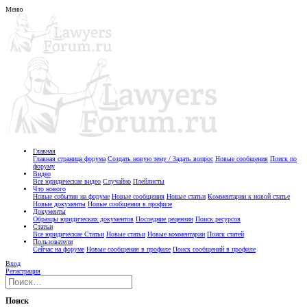
Меню
Главная
Главная страница форума
Создать новую тему / Задать вопрос
Новые сообщения
Поиск по
форуму
Видео
Все юридические видео
Случайно
Плейлисты
Что нового
Новые события на форуме
Новые сообщения
Новые статьи
Комментарии к новой статье
Новые документы
Новые сообщения в профиле
Документы
Образцы юридических документов
Последние рецензии
Поиск ресурсов
Статьи
Все юридические Статьи
Новые статьи
Новые комментарии
Поиск статей
Пользователи
Сейчас на форуме
Новые сообщения в профиле
Поиск сообщений в профиле
Вход
Регистрация
Поиск