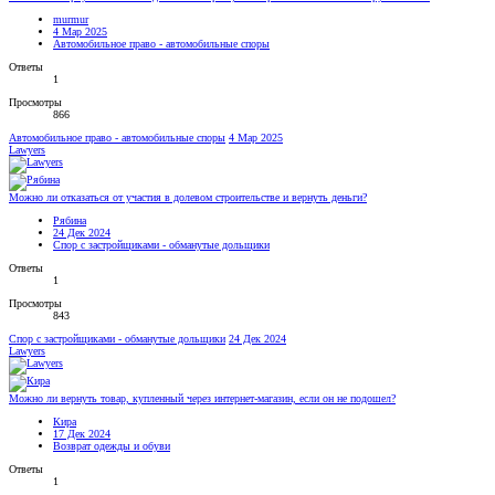
murmur
4 Мар 2025
Автомобильное право - автомобильные споры
Ответы
1
Просмотры
866
Автомобильное право - автомобильные споры
4 Мар 2025
Lawyers
Можно ли отказаться от участия в долевом строительстве и вернуть деньги?
Рябина
24 Дек 2024
Спор с застройщиками - обманутые дольщики
Ответы
1
Просмотры
843
Спор с застройщиками - обманутые дольщики
24 Дек 2024
Lawyers
Можно ли вернуть товар, купленный через интернет-магазин, если он не подошел?
Кира
17 Дек 2024
Возврат одежды и обуви
Ответы
1