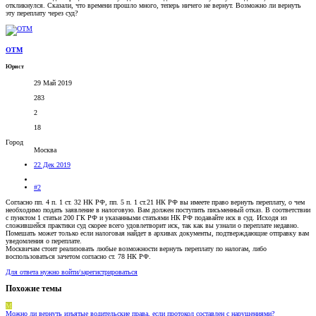
откликнулся. Сказали, что времени прошло много, теперь ничего не вернут. Возможно ли вернуть
эту переплату через суд?
OTM
Юрист
29 Май 2019
283
2
18
Город
Москва
22 Дек 2019
#2
Согласно пп. 4 п. 1 ст. 32 НК РФ, пп. 5 п. 1 ст.21 НК РФ вы имеете право вернуть переплату, о чем
необходимо подать заявление в налоговую. Вам должен поступить письменный отказ. В соответствии
с пунктом 1 статьи 200 ГК РФ и указанными статьями НК РФ подавайте иск в суд. Исходя из
сложившейся практики суд скорее всего удовлетворит иск, так как вы узнали о переплате недавно.
Помешать может только если налоговая найдет в архивах документы, подтверждающие отправку вам
уведомления о переплате.
Москвичам стоит реализовать любые возможности вернуть переплату по налогам, либо
воспользоваться зачетом согласно ст. 78 НК РФ.
Для ответа нужно войти/зарегистрироваться
Похожие темы
M
Можно ли вернуть изъятые водительские права, если протокол составлен с нарушениями?