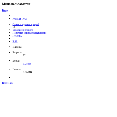
Меню пользователя
Вход
Russian (RU)
Связь с администрацией
li>
Условия и правила
Политика конфиденциальности
Помощь
RSS
Ширина
Запросы
22
Время
0.2561s
Память
9.55MB
Верх
Низ