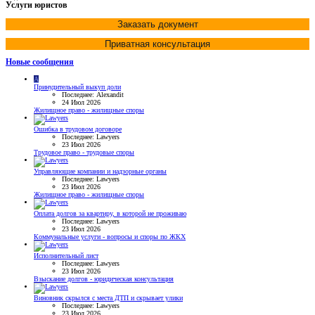
Услуги юристов
Заказать документ
Приватная консультация
Новые сообщения
A
Принудительный выкуп доли
Последнее: Alexandit
24 Июл 2026
Жилищное право - жилищные споры
Ошибка в трудовом договоре
Последнее: Lawyers
23 Июл 2026
Трудовое право - трудовые споры
Управляющие компании и надзорные органы
Последнее: Lawyers
23 Июл 2026
Жилищное право - жилищные споры
Оплата долгов за квартиру, в которой не проживаю
Последнее: Lawyers
23 Июл 2026
Коммунальные услуги - вопросы и споры по ЖКХ
Исполнительный лист
Последнее: Lawyers
23 Июл 2026
Взыскание долгов - юридическая консультация
Виновник скрылся с места ДТП и скрывает улики
Последнее: Lawyers
23 Июл 2026