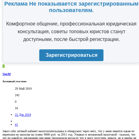
Реклама Не показывается зарегистрированным
пользователям.
Комфортное общение, профессиональная юридическая
консультация, советы топовых юристов станут
доступными, после быстрой регистрации.
Зарегистрироваться
V
VopM
Активный участник
29 Май 2019
242
0
16
22 Дек 2019
#1
Завел себе личный кабинет налогоплательщика и обнаружил через него, что у меня имеется какая-то
переплата по налогам на сумму 9000 руб. за 2011 год. Узнавал в московской налоговой - сказали, что
это по какой-то декларации они меня уведомляли когда-то что я могу получить деньги, но я якобы не