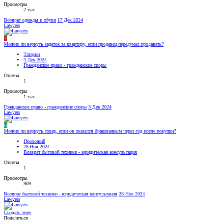
Просмотры
2 тыс.
Возврат одежды и обуви
17 Дек 2024
Lawyers
Т
Можно ли вернуть задаток за квартиру, если продавец передумал продавать?
Татарин
3 Дек 2024
Гражданское право - гражданские споры
Ответы
1
Просмотры
1 тыс.
Гражданское право - гражданские споры
3 Дек 2024
Lawyers
П
Можно ли вернуть товар, если он оказался бракованным через год после покупки?
Прохожий
28 Ноя 2024
Возврат бытовой техники - юридическая консультация
Ответы
1
Просмотры
909
Возврат бытовой техники - юридическая консультация
28 Ноя 2024
Lawyers
Создать тему
Поделиться