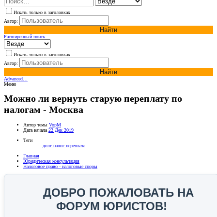
Искать только в заголовках
Автор:
Найти
Расширенный поиск…
Искать только в заголовках
Автор:
Найти
Advanced…
Меню
Можно ли вернуть старую переплату по
налогам - Москва
Автор темы
VopM
Дата начала
22 Дек 2019
Теги
долг
налог
переплата
Главная
Юридическая консультация
Налоговое право - налоговые споры
ДОБРО ПОЖАЛОВАТЬ НА
ФОРУМ ЮРИСТОВ!