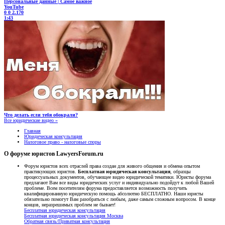
Персональные данные | Самое важное
YouTube
0
0
2.170
1:43
Что делать если тебя обокрали?
Все юридические видео »
Главная
Юридическая консультация
Налоговое право - налоговые споры
О форуме юристов LawyersForum.ru
Форум юристов всех отраслей права создан для живого общения и обмена опытом
практикующих юристов.
Бесплатная юридическая консультация
, образцы
процессуальных документов, обучающее видео юридической тематики. Юристы форума
предлагают Вам все виды юридических услуг и индивидуально подойдут к любой Вашей
проблеме. Всем посетителям форума предоставляется возможность получить
квалифицированную юридическую помощь абсолютно БЕСПЛАТНО. Наши юристы
обязательно помогут Вам разобраться с любым, даже самым сложным вопросом. В конце
концов, неразрешимых проблем не бывает!
Бесплатная юридическая консультация
Бесплатная юридическая консультация Москва
Обратная связь/Приватная консультация