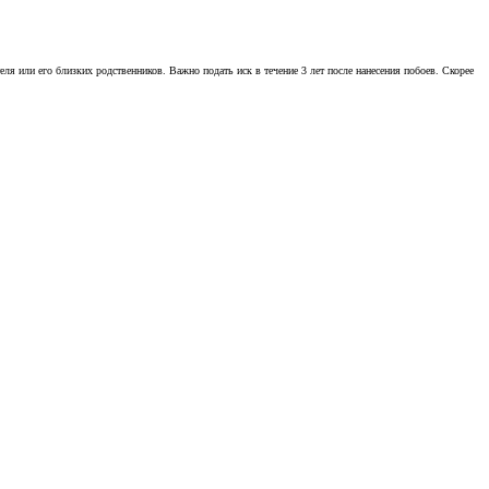
 или его близких родственников. Важно подать иск в течение 3 лет после нанесения побоев. Скорее