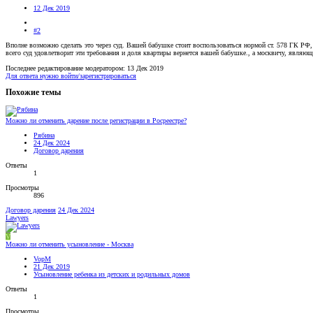
12 Дек 2019
#2
Вполне возможно сделать это через суд. Вашей бабушке стоит воспользоваться нормой ст. 578 ГК РФ,
всего суд удовлетворит эти требования и доля квартиры вернется вашей бабушке., а москвичу, являю
Последнее редактирование модератором:
13 Дек 2019
Для ответа нужно войти/зарегистрироваться
Похожие темы
Можно ли отменить дарение после регистрации в Росреестре?
Рябина
24 Дек 2024
Договор дарения
Ответы
1
Просмотры
896
Договор дарения
24 Дек 2024
Lawyers
V
Можно ли отменить усыновление - Москва
VopM
21 Дек 2019
Усыновление ребенка из детских и родильных домов
Ответы
1
Просмотры