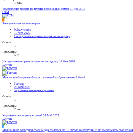
1 тыс.
Усыновление ребенка из детских и родильных домов
21 Дек 2019
OTM
B
Завещание можно ли оспорить
buhg.victorija
16 Фев 2026
Наследственное право - споры по наследству
Ответы
1
Просмотры
562
Наследственное право - споры по наследству
16 Фев 2026
Lawyers
Можно ли объединить балкон с комнатой и убрать оконный блок?
Горгона
28 Май 2025
Улучшение жилищных условий
Ответы
1
Просмотры
2 тыс.
Улучшение жилищных условий
28 Май 2025
Lawyers
S
Можно ли на последнем слове в суда сослаться на 51 статью конституции?И не высказывать свое отно