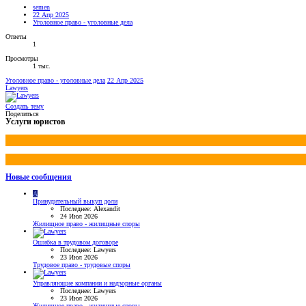
semen
22 Апр 2025
Уголовное право - уголовные дела
Ответы
1
Просмотры
1 тыс.
Уголовное право - уголовные дела
22 Апр 2025
Lawyers
Создать тему
Поделиться
Услуги юристов
Новые сообщения
A
Принудительный выкуп доли
Последнее: Alexandit
24 Июл 2026
Жилищное право - жилищные споры
Ошибка в трудовом договоре
Последнее: Lawyers
23 Июл 2026
Трудовое право - трудовые споры
Управляющие компании и надзорные органы
Последнее: Lawyers
23 Июл 2026
Жилищное право - жилищные споры