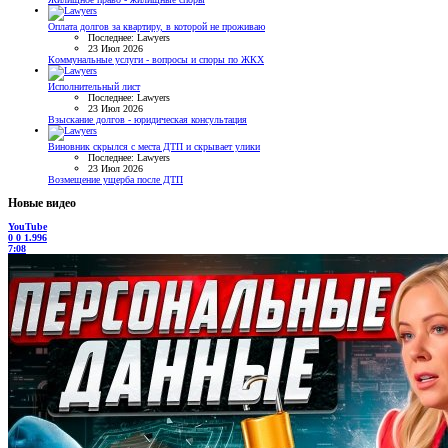
Оплата долгов за квартиру, в которой не проживаю
Последнее: Lawyers
23 Июл 2026
Коммунальные услуги - вопросы и споры по ЖКХ
Исполнительный лист
Последнее: Lawyers
23 Июл 2026
Взыскание долгов - юридическая консультация
Виновник скрылся с места ДТП и скрывает улики
Последнее: Lawyers
23 Июл 2026
Возмещение ущерба после ДТП
Новые видео
YouTube
0
0
1.996
7:08