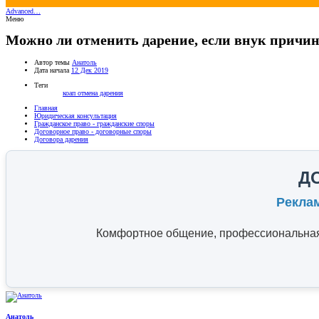
Advanced…
Меню
Можно ли отменить дарение, если внук причин
Автор темы
Анатоль
Дата начала
12 Дек 2019
Теги
коап
отмена дарения
Главная
Юридическая консультация
Гражданское право - гражданские споры
Договорное право - договорные споры
Договора дарения
Д
Рекла
Комфортное общение, профессиональная 
Анатоль