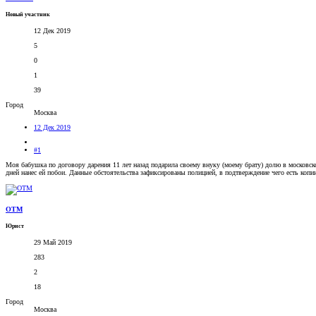
Новый участник
12 Дек 2019
5
0
1
39
Город
Москва
12 Дек 2019
#1
Моя бабушка по договору дарения 11 лет назад подарила своему внуку (моему брату) долю в московск
дней нанес ей побои. Данные обстоятельства зафиксированы полицией, в подтверждение чего есть копи
OTM
Юрист
29 Май 2019
283
2
18
Город
Москва