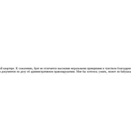
ой квартире. К сожалению, брат не отличается высокими моральными принципами и чувством благодарнос
и документов по делу об административном правонарушении. Мне бы хотелось узнать, может ли бабушка к