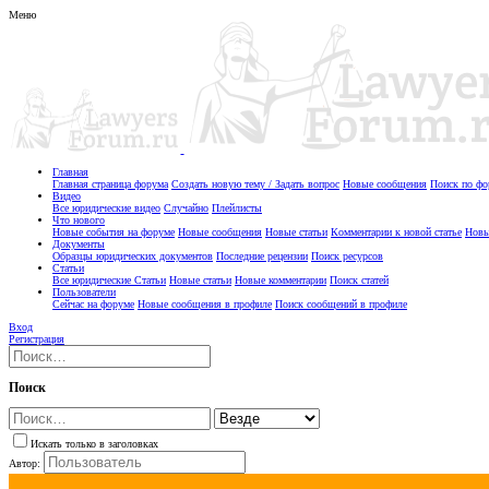
Меню
Главная
Главная страница форума
Создать новую тему / Задать вопрос
Новые сообщения
Поиск по ф
Видео
Все юридические видео
Случайно
Плейлисты
Что нового
Новые события на форуме
Новые сообщения
Новые статьи
Комментарии к новой статье
Новы
Документы
Образцы юридических документов
Последние рецензии
Поиск ресурсов
Статьи
Все юридические Статьи
Новые статьи
Новые комментарии
Поиск статей
Пользователи
Сейчас на форуме
Новые сообщения в профиле
Поиск сообщений в профиле
Вход
Регистрация
Поиск
Искать только в заголовках
Автор: