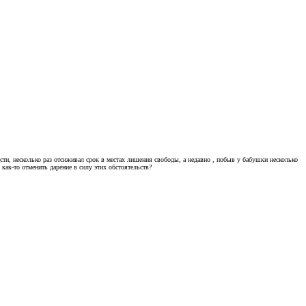
ти, несколько раз отсиживал срок в местах лишения свободы, а недавно , побыв у бабушки несколько
ак-то отменить дарение в силу этих обстоятельств?