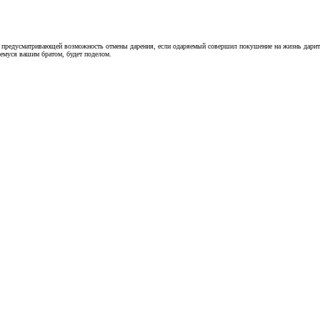
 предусматривающей возможность отмены дарения, если одаряемый совершил покушение на жизнь дарителя
щемуся вашим братом, будет поделом.