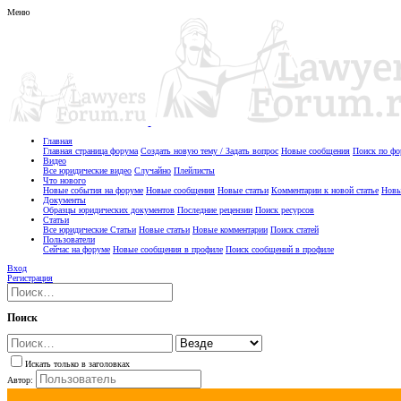
Меню
Главная
Главная страница форума
Создать новую тему / Задать вопрос
Новые сообщения
Поиск по ф
Видео
Все юридические видео
Случайно
Плейлисты
Что нового
Новые события на форуме
Новые сообщения
Новые статьи
Комментарии к новой статье
Новы
Документы
Образцы юридических документов
Последние рецензии
Поиск ресурсов
Статьи
Все юридические Статьи
Новые статьи
Новые комментарии
Поиск статей
Пользователи
Сейчас на форуме
Новые сообщения в профиле
Поиск сообщений в профиле
Вход
Регистрация
Поиск
Искать только в заголовках
Автор: