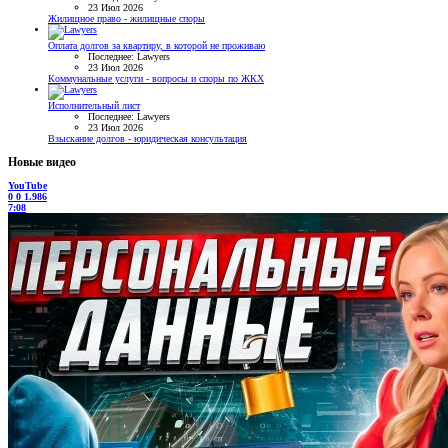
23 Июл 2026
Жилищное право - жилищные споры
Оплата долгов за квартиру, в которой не проживаю
Последнее: Lawyers
23 Июл 2026
Коммунальные услуги - вопросы и споры по ЖКХ
Исполнительный лист
Последнее: Lawyers
23 Июл 2026
Взыскание долгов - юридическая консультация
Новые видео
YouTube
0
0
1.986
7:08