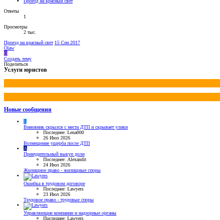
Проезд на красный свет
Ответы
1
Просмотры
2 тыс.
Проезд на красный свет
15 Сен 2017
Olaw
O
Создать тему
Поделиться
Услуги юристов
Новые сообщения
L
Виновник скрылся с места ДТП и скрывает улики
Последнее: Lena000
26 Июл 2026
Возмещение ущерба после ДТП
A
Принудительный выкуп доли
Последнее: Alexandit
24 Июл 2026
Жилищное право - жилищные споры
Ошибка в трудовом договоре
Последнее: Lawyers
23 Июл 2026
Трудовое право - трудовые споры
Управляющие компании и надзорные органы
Последнее: Lawyers