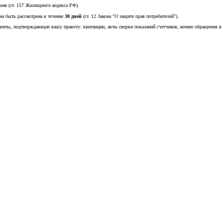
оне (ст. 157 Жилищного кодекса РФ).
на быть рассмотрена в течение
30 дней
(ст. 12 Закона "О защите прав потребителей").
менты, подтверждающие вашу правоту: квитанции, акты сверки показаний счетчиков, копию обращения в