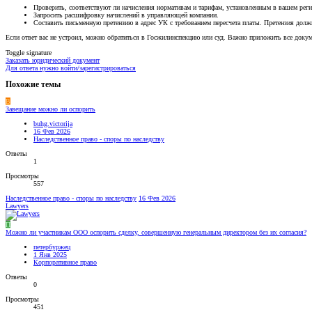
Проверить, соответствуют ли начисления нормативам и тарифам, установленным в вашем реги
Запросить расшифровку начислений в управляющей компании.
Составить письменную претензию в адрес УК с требованием пересчета платы. Претензия долж
Если ответ вас не устроил, можно обратиться в Госжилинспекцию или суд. Важно приложить все доку
Toggle signature
Заказать юридический документ
Для ответа нужно войти/зарегистрироваться
Похожие темы
B
Завещание можно ли оспорить
buhg.victorija
16 Фев 2026
Наследственное право - споры по наследству
Ответы
1
Просмотры
557
Наследственное право - споры по наследству
16 Фев 2026
Lawyers
П
Можно ли участникам ООО оспорить сделку, совершенную генеральным директором без их согласия?
петербуржец
1 Янв 2025
Корпоративное право
Ответы
0
Просмотры
451