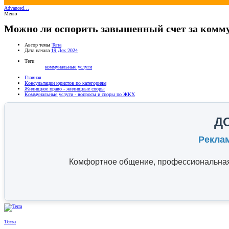
Advanced…
Меню
Можно ли оспорить завышенный счет за комм
Автор темы
Terra
Дата начала
19 Дек 2024
Теги
коммунальные услуги
Главная
Консультации юристов по категориям
Жилищное право - жилищные споры
Коммунальные услуги - вопросы и споры по ЖКХ
Д
Рекла
Комфортное общение, профессиональная 
Terra