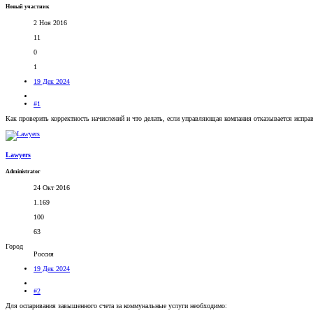
Новый участник
2 Ноя 2016
11
0
1
19 Дек 2024
#1
Как проверить корректность начислений и что делать, если управляющая компания отказывается испр
Lawyers
Administrator
24 Окт 2016
1.169
100
63
Город
Россия
19 Дек 2024
#2
Для оспаривания завышенного счета за коммунальные услуги необходимо: