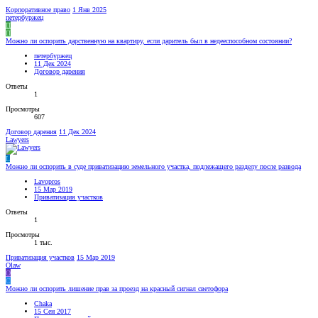
Корпоративное право
1 Янв 2025
петербуржец
П
П
Можно ли оспорить дарственную на квартиру, если даритель был в недееспособном состоянии?
петербуржец
11 Дек 2024
Договор дарения
Ответы
1
Просмотры
607
Договор дарения
11 Дек 2024
Lawyers
L
Можно ли оспорить в суде приватизацию земельного участка, подлежащего разделу после развода
Lavopros
15 Мар 2019
Приватизация участков
Ответы
1
Просмотры
1 тыс.
Приватизация участков
15 Мар 2019
Olaw
O
C
Можно ли оспорить лишение прав за проезд на красный сигнал светофора
Chaka
15 Сен 2017