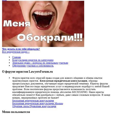
Что делать если тебя обокрали?
Все юридические видео »
Главная
Консультации юристов по категориям
Земельное право - вопросы по земельным участкам
Оформление участков в собственность
О форуме юристов LawyersForum.ru
Форум юристов всех отраслей права создан для живого общения и обмена опытом
практикующих юристов.
Бесплатная юридическая консультация
, образцы
процессуальных документов, обучающее видео юридической тематики. Юристы форума
предлагают Вам все виды юридических услуг и индивидуально подойдут к любой Вашей
проблеме. Всем посетителям форума предоставляется возможность получить
квалифицированную юридическую помощь абсолютно БЕСПЛАТНО. Наши юристы
обязательно помогут Вам разобраться с любым, даже самым сложным вопросом. В конце
концов, неразрешимых проблем не бывает!
Бесплатная юридическая консультация
Бесплатная юридическая консультация Москва
Обратная связь/Приватная консультация
Меню пользователя