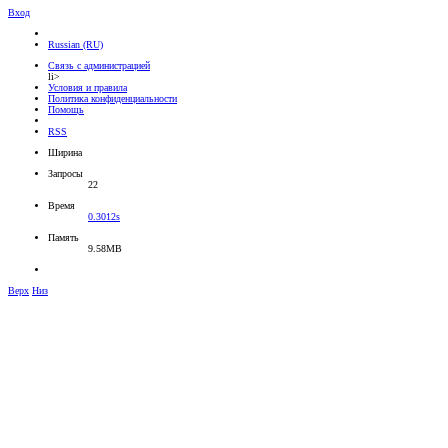
Вход
Russian (RU)
Связь с администрацией
li>
Условия и правила
Политика конфиденциальности
Помощь
RSS
Ширина
Запросы
22
Время
0.3012s
Память
9.58MB
Верх
Низ