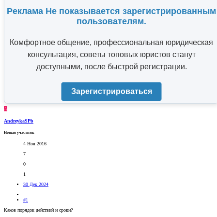
Реклама Не показывается зарегистрированным
пользователям.
Комфортное общение, профессиональная юридическая
консультация, советы топовых юристов станут
доступными, после быстрой регистрации.
Зарегистрироваться
A
AndreykaSPb
Новый участник
4 Ноя 2016
7
0
1
30 Дек 2024
#1
Каков порядок действий и сроки?