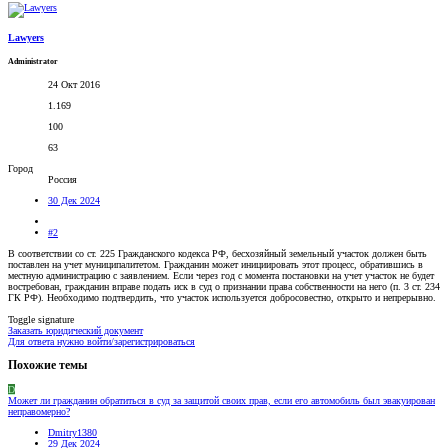
Lawyers
Administrator
24 Окт 2016
1.169
100
63
Город
Россия
30 Дек 2024
#2
В соответствии со ст. 225 Гражданского кодекса РФ, бесхозяйный земельный участок должен быть
поставлен на учет муниципалитетом. Гражданин может инициировать этот процесс, обратившись в
местную администрацию с заявлением. Если через год с момента постановки на учет участок не будет
востребован, гражданин вправе подать иск в суд о признании права собственности на него (п. 3 ст. 234
ГК РФ). Необходимо подтвердить, что участок используется добросовестно, открыто и непрерывно.
Toggle signature
Заказать юридический документ
Для ответа нужно войти/зарегистрироваться
Похожие темы
D
Может ли гражданин обратиться в суд за защитой своих прав, если его автомобиль был эвакуирован
неправомерно?
Dmitry1380
29 Дек 2024