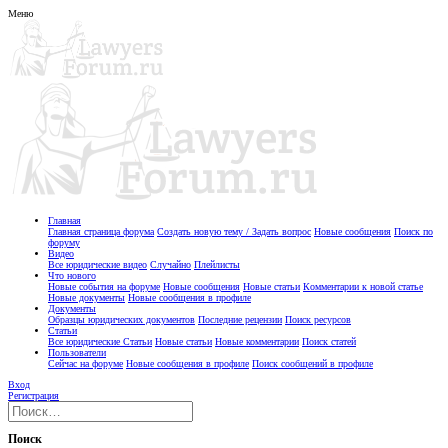
Меню
Главная
Главная страница форума
Создать новую тему / Задать вопрос
Новые сообщения
Поиск по
форуму
Видео
Все юридические видео
Случайно
Плейлисты
Что нового
Новые события на форуме
Новые сообщения
Новые статьи
Комментарии к новой статье
Новые документы
Новые сообщения в профиле
Документы
Образцы юридических документов
Последние рецензии
Поиск ресурсов
Статьи
Все юридические Статьи
Новые статьи
Новые комментарии
Поиск статей
Пользователи
Сейчас на форуме
Новые сообщения в профиле
Поиск сообщений в профиле
Вход
Регистрация
Поиск