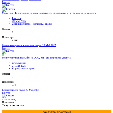
Lawyers
Может ли УК установить антенну или базовую станцию на крыше без согласия жильцов?
Белочка
29 Май 2025
Жилищное право - жилищные споры
Ответы
1
Просмотры
2 тыс.
Жилищное право - жилищные споры
29 Май 2025
Lawyers
П
Может ли участник выйти из ООО, если это запрещено уставом?
петербуржец
27 Мар 2025
Корпоративное право
Ответы
1
Просмотры
730
Корпоративное право
27 Мар 2025
Lawyers
Создать тему
Поделиться
Услуги юристов
Заказать документ