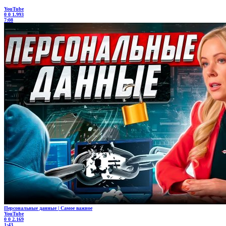
YouTube
0
0
1.993
7:08
Персональные данные | Самое важное
YouTube
0
0
2.169
1:43