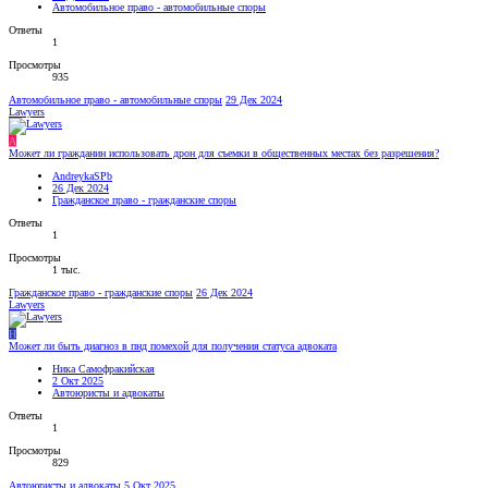
Автомобильное право - автомобильные споры
Ответы
1
Просмотры
935
Автомобильное право - автомобильные споры
29 Дек 2024
Lawyers
A
Может ли гражданин использовать дрон для съемки в общественных местах без разрешения?
AndreykaSPb
26 Дек 2024
Гражданское право - гражданские споры
Ответы
1
Просмотры
1 тыс.
Гражданское право - гражданские споры
26 Дек 2024
Lawyers
Н
Может ли быть диагноз в пнд помехой для получения статуса адвоката
Ника Самофракийская
2 Окт 2025
Автоюристы и адвокаты
Ответы
1
Просмотры
829
Автоюристы и адвокаты
5 Окт 2025