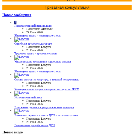
Приватная консультация
Новые сообщения
A
Принудительный выкуп доли
Последнее: Alexandit
24 Июл 2026
Жилищное право - жилищные споры
Ошибка в трудовом договоре
Последнее: Lawyers
23 Июл 2026
Трудовое право - трудовые споры
Управляющие компании и надзорные органы
Последнее: Lawyers
23 Июл 2026
Жилищное право - жилищные споры
Оплата долгов за квартиру, в которой не проживаю
Последнее: Lawyers
23 Июл 2026
Коммунальные услуги - вопросы и споры по ЖКХ
Исполнительный лист
Последнее: Lawyers
23 Июл 2026
Взыскание долгов - юридическая консультация
Виновник скрылся с места ДТП и скрывает улики
Последнее: Lawyers
23 Июл 2026
Возмещение ущерба после ДТП
Новые видео