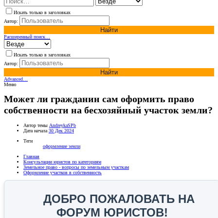
Искать только в заголовках
Автор:
Найти
Расширенный поиск…
Искать только в заголовках
Автор:
Найти
Advanced…
Меню
Может ли гражданин сам оформить право
собственности на бесхозяйный участок земли?
Автор темы
AndreykaSPb
Дата начала
30 Дек 2024
Теги
оформление земли
Главная
Консультации юристов по категориям
Земельное право - вопросы по земельным участкам
Оформление участков в собственность
ДОБРО ПОЖАЛОВАТЬ НА
ФОРУМ ЮРИСТОВ!