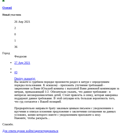
О
Олеся1
Новый участник
26 Апр 2021
2
0
1
36
Город
Феодосия
27 Апр 2021
#3
Dmitry сказал(а):
Вы можете в судебном порядке произвести раздел в натуре с определением
порядка пользования. К исковому - приложить уточнение требований -
закрепление за Вами бОльшей комнаты с выплатой Вами денежной компенсации за
метраж, превышающий 1/2. Обязательно указать, что данное требование - в
интересах несовершеннолетних детей. Стоит привлечь и опеку, которая наверняка
поддержит данное требование. В этой ситуации есть большая вероятность того,
что суд согласится с Вашей позицией.
Предварительно направьте брату заказным ценным письмом с уведомлением о
вручении и описью вложения предложение о заключении соглашения на данных
условиях, копию которого вместе с уведомлением приложите к иску.
Нажмите, чтобы раскрыть...
Спасибо.
Для ответа нужно войти/зарегистрироваться