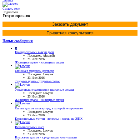
Lawyers
Создать тему
Поделиться
Услуги юристов
Заказать документ
Приватная консультация
Новые сообщения
A
Принудительный выкуп доли
Последнее: Alexandit
24 Июл 2026
Жилищное право - жилищные споры
Ошибка в трудовом договоре
Последнее: Lawyers
23 Июл 2026
Трудовое право - трудовые споры
Управляющие компании и надзорные органы
Последнее: Lawyers
23 Июл 2026
Жилищное право - жилищные споры
Оплата долгов за квартиру, в которой не проживаю
Последнее: Lawyers
23 Июл 2026
Коммунальные услуги - вопросы и споры по ЖКХ
Исполнительный лист
Последнее: Lawyers
23 Июл 2026
Взыскание долгов - юридическая консультация