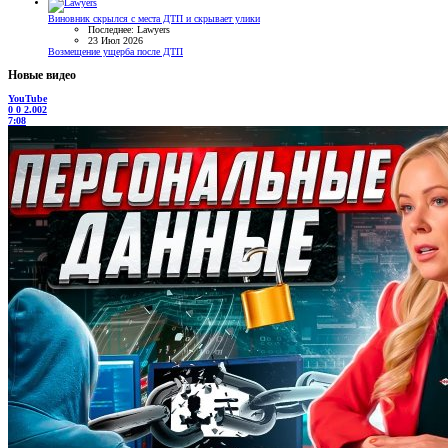
Виновник скрылся с места ДТП и скрывает улики
Последнее: Lawyers
23 Июл 2026
Возмещение ущерба после ДТП
Новые видео
YouTube
0
0
2.002
7:08