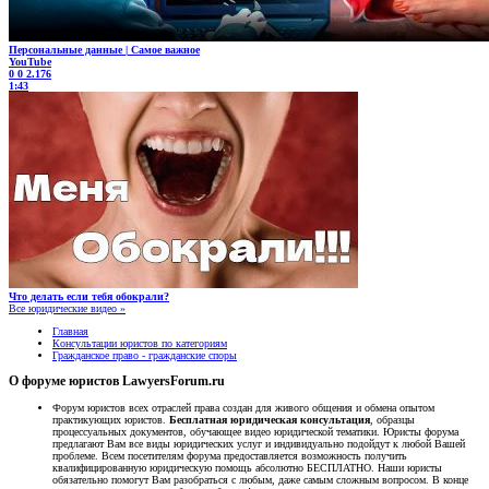
Персональные данные | Самое важное
YouTube
0
0
2.176
1:43
Что делать если тебя обокрали?
Все юридические видео »
Главная
Консультации юристов по категориям
Гражданское право - гражданские споры
О форуме юристов LawyersForum.ru
Форум юристов всех отраслей права создан для живого общения и обмена опытом
практикующих юристов.
Бесплатная юридическая консультация
, образцы
процессуальных документов, обучающее видео юридической тематики. Юристы форума
предлагают Вам все виды юридических услуг и индивидуально подойдут к любой Вашей
проблеме. Всем посетителям форума предоставляется возможность получить
квалифицированную юридическую помощь абсолютно БЕСПЛАТНО. Наши юристы
обязательно помогут Вам разобраться с любым, даже самым сложным вопросом. В конце