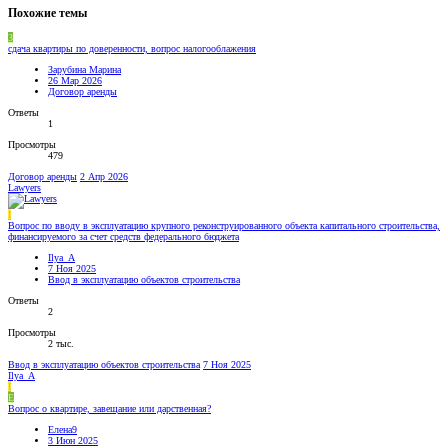
Похожие темы
З
сдача квартиры по доверенности, вопрос налогооблажения
Зарубина Марина
26 Мар 2026
Договор аренды
Ответы
1
Просмотры
479
Договор аренды
2 Апр 2026
Lawyers
I
Вопрос по вводу в эксплуатацию крупного реконструированного объекта капитального строительства,
финансируемого за счет средств федерального бюджета
Ilya_A
7 Ноя 2025
Ввод в эксплуатацию объектов строительства
Ответы
2
Просмотры
2 тыс.
Ввод в эксплуатацию объектов строительства
7 Ноя 2025
Ilya_A
I
Е
Вопрос о квартире, завещание или дарственная?
Елена9
3 Июн 2025