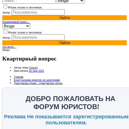
Искать только в заголовках
Автор:
Найти
Расширенный поиск…
Искать только в заголовках
Автор:
Найти
Advanced…
Меню
Квартирный вопрос
Автор темы
Олеся1
Дата начала
26 Апр 2021
Главная
Консультации юристов по категориям
Гражданское право - гражданские споры
ДОБРО ПОЖАЛОВАТЬ НА
ФОРУМ ЮРИСТОВ!
Реклама Не показывается зарегистрированным
пользователям.