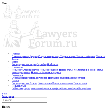
Меню
Главная
Главная страница форума
Создать новую тему / Задать вопрос
Новые сообщения
Поиск по
форуму
Видео
Все юридические видео
Случайно
Плейлисты
Что нового
Новые события на форуме
Новые сообщения
Новые статьи
Комментарии к новой статье
Новые документы
Новые сообщения в профиле
Документы
Образцы юридических документов
Последние рецензии
Поиск ресурсов
Статьи
Все юридические Статьи
Новые статьи
Новые комментарии
Поиск статей
Пользователи
Сейчас на форуме
Новые сообщения в профиле
Поиск сообщений в профиле
Вход
Регистрация
Поиск