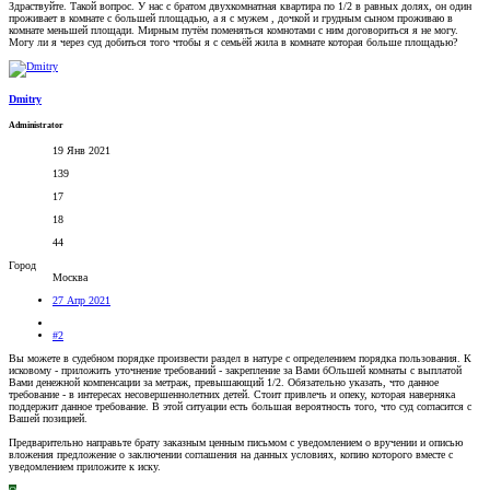
Здраствуйте. Такой вопрос. У нас с братом двухкомнатная квартира по 1/2 в равных долях, он один
проживает в комнате с большей площадью, а я с мужем , дочкой и грудным сыном проживаю в
комнате меньшей площади. Мирным путём поменяться комнотами с ним договориться я не могу.
Могу ли я через суд добиться того чтобы я с семьёй жила в комнате которая больше площадью?
Dmitry
Administrator
19 Янв 2021
139
17
18
44
Город
Москва
27 Апр 2021
#2
Вы можете в судебном порядке произвести раздел в натуре с определением порядка пользования. К
исковому - приложить уточнение требований - закрепление за Вами бОльшей комнаты с выплатой
Вами денежной компенсации за метраж, превышающий 1/2. Обязательно указать, что данное
требование - в интересах несовершеннолетних детей. Стоит привлечь и опеку, которая наверняка
поддержит данное требование. В этой ситуации есть большая вероятность того, что суд согласится с
Вашей позицией.
Предварительно направьте брату заказным ценным письмом с уведомлением о вручении и описью
вложения предложение о заключении соглашения на данных условиях, копию которого вместе с
уведомлением приложите к иску.