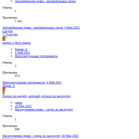
Автомобильное право - автомобильные споры
Ответы
1
Просмотры
1 тыс.
Автомобильное право - автомобильные споры
4 Июн 2025
Lawyers
М
вопрос о фото товара
Мария_А
4 Май 2025
Интеллектуальная собственность
Ответы
2
Просмотры
973
Интеллектуальная собственность
4 Май 2025
Мария_А
М
Д
Вопрос по кредиту, который достался по наследству
данил
20 Мар 2025
Наследственное право - споры по наследству
Ответы
1
Просмотры
949
Наследственное право - споры по наследству
20 Мар 2025