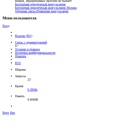
концов, неразрешимых проблем не бывает!
Бесплатная юридическая консультация
Бесплатная юридическая консультация Москва
Обратная связь/Приватная консультация
Меню пользователя
Вход
Russian (RU)
Связь с администрацией
li>
Условия и правила
Политика конфиденциальности
Помощь
RSS
Ширина
Запросы
23
Время
0.3858s
Память
9.60MB
Верх
Низ